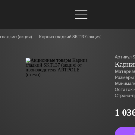
гладкие (акция)
Карниз гладкий SKT137 (акция)
Артикул:
S
Карни
Материал
Размеры:
Минималь
Остаток н
Страна-п
1 03