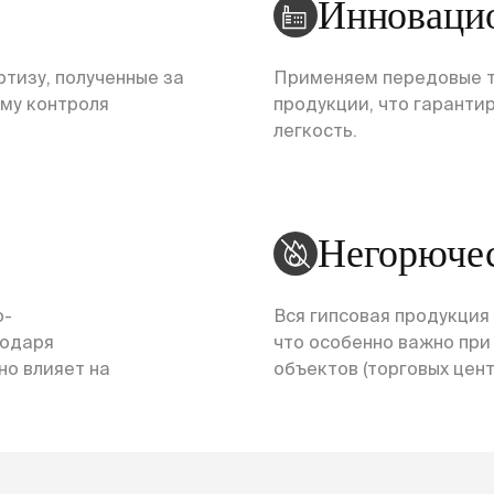
Инноваци
тизу, полученные за
Применяем передовые т
ему контроля
продукции, что гарантир
легкость.
Негорюче
о-
Вся гипсовая продукция
годаря
что особенно важно пр
но влияет на
объектов (торговых центр