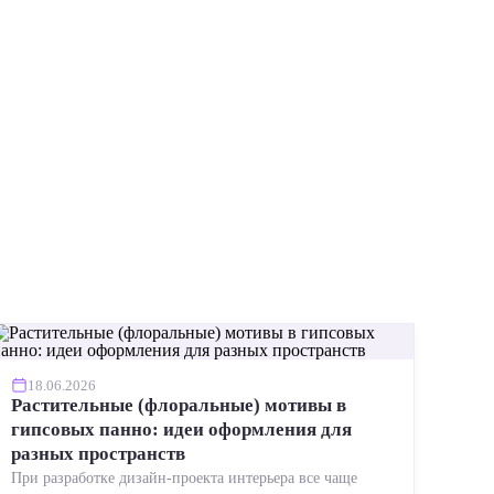
ИНСТР
18.06.2026
Растительные (флоральные) мотивы в
гипсовых панно: идеи оформления для
разных пространств
При разработке дизайн-проекта интерьера все чаще