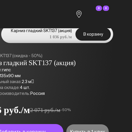
0
0
Карниз гладкий SKT137 (акция)
В корзину
1 036 руб./м
KT137 (скидка - 50%)
з гладкий SKT137 (акция)
:
гипс
135x90 мм
ный заказ:
2.3 м
а складе:
4 шт.
роизводитель:
Россия
6 руб./м
2 071 руб./м
-50%
Добавить в корзину
Купить в 1 клик