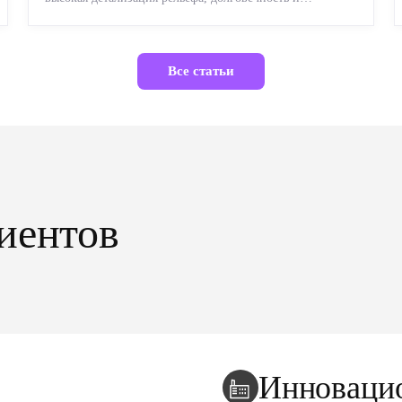
возможность реставрации....
Все статьи
иентов
Инноваци