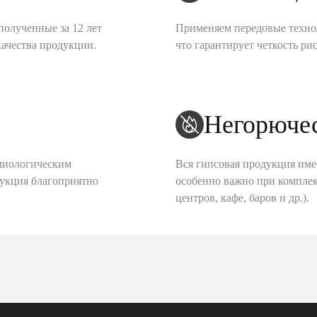
полученные за 12 лет
Применяем передовые техно
качества продукции.
что гарантирует четкость рис
Негорюче
миологическим
Вся гипсовая продукция име
дукция благоприятно
особенно важно при комплек
центров, кафе, баров и др.).