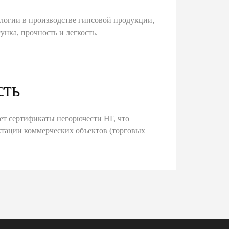
логии в производстве гипсовой продукции,
унка, прочность и легкость.
сть
ет сертификаты негорючести НГ, что
тации коммерческих объектов (торговых