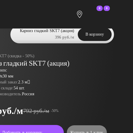
0
0
Карниз гладкий SKT7 (акция)
В корзину
396 руб./м
KT7 (скидка - 50%)
 гладкий SKT7 (акция)
гипс
0x30 мм
ый заказ:
2.3 м
 складе:
54 шт.
оизводитель:
Россия
руб./м
792 руб./м
-50%
Добавить в корзину
Купить в 1 клик