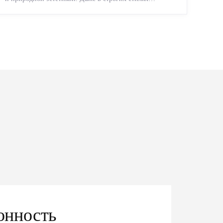
появляется ...
онность