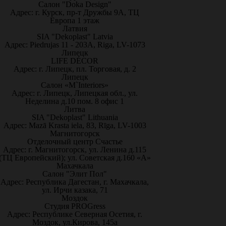
Салон "Doka Design"
Адрес: г. Курск, пр-т Дружбы 9А, ТЦ
Европа 1 этаж
Латвия
SIA "Dekoplast" Latvia
Адрес: Piedrujas 11 - 203A, Riga, LV-1073
Липецк
LIFE DÉCOR
Адрес: г. Липецк, пл. Торговая, д. 2
Липецк
Салон «M`Interiors»
Адрес: г. Липецк, Липецкая обл., ул.
Неделина д.10 пом. 8 офис 1
Литва
SIA "Dekoplast" Lithuania
Адрес: Mazā Krasta iela, 83, Rīga, LV-1003
Магнитогорск
Отделочный центр Счастье
Адрес: г. Магнитогорск, ул. Ленина д.115
(ТЦ Европейский); ул. Советская д.160 «А»
Махачкала
Салон "Элит Пол"
Адрес: Республика Дагестан, г. Махачкала,
ул. Ирчи казака, 71
Моздок
Студия PROGress
Адрес: Республике Северная Осетия, г.
Моздок, ул.Кирова, 145а