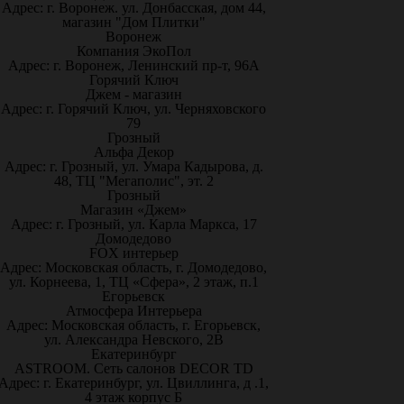
Адрес: г. Воронеж. ул. Донбасская, дом 44,
магазин "Дом Плитки"
Воронеж
Компания ЭкоПол
Адрес: г. Воронеж, Ленинский пр-т, 96А
Горячий Ключ
Джем - магазин
Адрес: г. Горячий Ключ, ул. Черняховского
79
Грозный
Альфа Декор
Адрес: г. Грозный, ул. Умара Кадырова, д.
48, ТЦ "Мегаполис", эт. 2
Грозный
Магазин «Джем»
Адрес: г. Грозный, ул. Карла Маркса, 17
Домодедово
FOX интерьер
Адрес: Московская область, г. Домодедово,
ул. Корнеева, 1, ТЦ «Сфера», 2 этаж, п.1
Егорьевск
Атмосфера Интерьера
Адрес: Московская область, г. Егорьевск,
ул. Александра Невского, 2В
Екатеринбург
ASTROOM. Сеть салонов DECOR TD
Адрес: г. Екатеринбург, ул. Цвиллинга, д .1,
4 этаж корпус Б