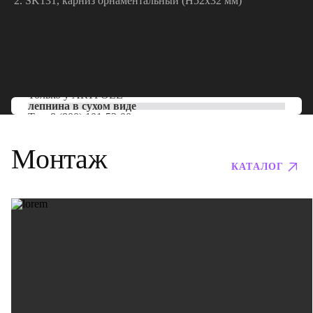
SK131, карниз орнаментальный (Н52х32 мм)
Только у
ARTPOLE
лепнина в сухом виде
Тел:
8 (800) 101-53-00
Монтаж
КАТАЛОГ