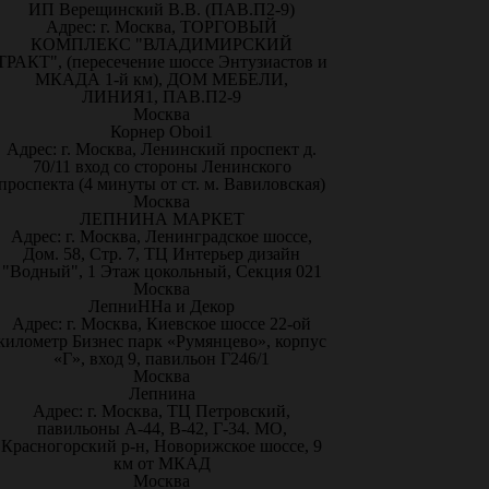
ИП Верещинский В.В. (ПАВ.П2-9)
Адрес: г. Москва, ТОРГОВЫЙ
КОМПЛЕКС "ВЛАДИМИРСКИЙ
ТРАКТ", (пересечение шоссе Энтузиастов и
МКАДА 1-й км), ДОМ МЕБЕЛИ,
ЛИНИЯ1, ПАВ.П2-9
Москва
Корнер Oboi1
Адрес: г. Москва, Ленинский проспект д.
70/11 вход со стороны Ленинского
проспекта (4 минуты от ст. м. Вавиловская)
Москва
ЛЕПНИНА МАРКЕТ
Адрес: г. Москва, Ленинградское шоссе,
Дом. 58, Стр. 7, ТЦ Интерьер дизайн
"Водный", 1 Этаж цокольный, Секция 021
Москва
ЛепниННа и Декор
Адрес: г. Москва, Киевское шоссе 22-ой
километр Бизнес парк «Румянцево», корпус
«Г», вход 9, павильон Г246/1
Москва
Лепнина
Адрес: г. Москва, ТЦ Петровский,
павильоны А-44, В-42, Г-34. МО,
Красногорский р-н, Новорижское шоссе, 9
км от МКАД
Москва