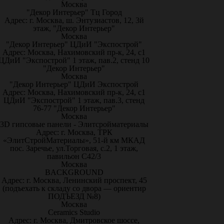
Москва
"Декор Интерьер" Тц Город
Адрес: г. Москва, ш. Энтузиастов, 12, 3й
этаж, "Декор Интерьер"
Москва
"Декор Интерьер" ЦДиИ "Экспострой"
Адрес: Москва, Нахимовский пр-к, 24, с1
ЦДиИ "Экспострой" 1 этаж, пав.2, стенд 10
"Декор Интерьер"
Москва
"Декор Интерьер" ЦДиИ Экспострой
Адрес: Москва, Нахимовский пр-к, 24, с1
ЦДиИ "Экспострой" 1 этаж, пав.3, стенд
76-77 "Декор Интерьер"
Москва
3D гипсовые панели - Элитсройматериалы
Адрес: г. Москва, ТРК
«ЭлитСтройМатериалы», 51-й км МКАД
пос. Заречье, ул.Торговая, с.2, 1 этаж,
павильон С42/3
Москва
BACKGROUND
Адрес: г. Москва, Ленинский проспект, 45
(подъехать к складу со двора — ориентир
ПОДЪЕЗД №8)
Москва
Ceramics Studio
Адрес: г. Москва, Дмитровское шоссе,