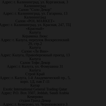
Адрес: г. Калининград, ул. Курганская, 3
Калининград
Салон "Соло Декор"
Адрес: г. Калининград, ул. Гагарина, 13
Калининград
Салон «POL MARKET»
Адрес: г. Калининград, ул. Красная, 247, ТЦ
«Красный»
Калуга
Керамика Люкс
Адрес: г. Калуга, переулок Воскресенский
29, стр.2
Калуга
Салон «Ле Вин»
Адрес: Калуга, Правобережный проезд, 13
Калуга
Салон Тефи Декор
Адрес: г. Калуга, ул. Фомушина 31
Калуга
Строй Край
Адрес: г. Калуга, 1-й Академический пр., 5,
корп. 1Д, пав Г-11
Катар
Exotic International General Trading Qatar
Адрес: P.O. Box 3507, Jeddah, Saudi Arabia
Кемерово
студия Гранд Декор
Адрес: г. Кемерово, ул. Черняховского 3