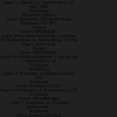
Адрес: г. Абакан, ул. Лермонтова 21, к1
офис 266Н
Австралия
Alternative Surfaces
Адрес: Melbourne, 329 Darebin Road,
Thornbury, VIC 3071
Алматы
Салон «ПРЕМЬЕРА»
Адрес: Республика Казахстан, г. Алматы,
ТК Жибек Жолы, ул. Жибек Жолы, 135/10а,
этаж 1, бутик А23а
Астана
Салон «ПРЕМЬЕРА»
Адрес: Республика Казахстан, г. Астана, пр-
т. Мангилик Ел, 24
Астрахань
ОБОИГРАД
Адрес: г. Астрахань, ул.Адмиралтейская
д.46
Астрахань
Салон "Великая СТЕНА"
Адрес: г. Астрахань, ул. Ахшарумова, д. 52
Астрахань
Студия «Brend&design»
Адрес: г. Астрахань, ул. Площадь
декабристов 7
Астрахань
Центр дизайна DECOLE