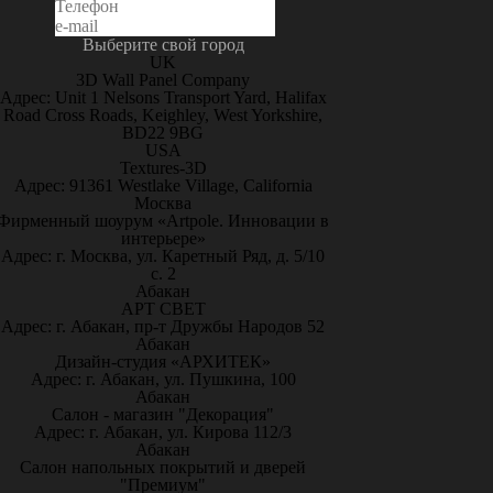
Выберите свой город
UK
3D Wall Panel Company
Адрес: Unit 1 Nelsons Transport Yard, Halifax
Road Cross Roads, Keighley, West Yorkshire,
BD22 9BG
USA
Textures-3D
Адрес: 91361 Westlake Village, California
Москва
Фирменный шоурум «Artpole. Инновации в
интерьере»
Адрес: г. Москва, ул. Каретный Ряд, д. 5/10
с. 2
Абакан
АРТ СВЕТ
Адрес: г. Абакан, пр-т Дружбы Народов 52
Абакан
Дизайн-студия «АРХИТЕК»
Адрес: г. Абакан, ул. Пушкина, 100
Абакан
Салон - магазин "Декорация"
Адрес: г. Абакан, ул. Кирова 112/3
Абакан
Салон напольных покрытий и дверей
"Премиум"