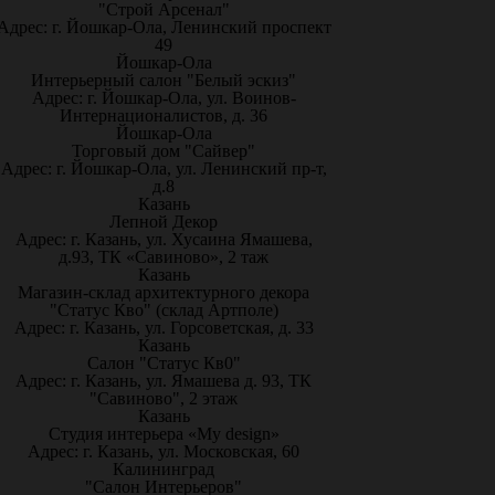
"Строй Арсенал"
Адрес: г. Йошкар-Ола, Ленинский проспект
49
Йошкар-Ола
Интерьерный салон "Белый эскиз"
Адрес: г. Йошкар-Ола, ул. Воинов-
Интернационалистов, д. 36
Йошкар-Ола
Торговый дом "Сайвер"
Адрес: г. Йошкар-Ола, ул. Ленинский пр-т,
д.8
Казань
Лепной Декор
Адрес: г. Казань, ул. Хусаина Ямашева,
д.93, ТК «Савиново», 2 таж
Казань
Магазин-склад архитектурного декора
"Статус Кво" (склад Артполе)
Адрес: г. Казань, ул. Горсоветская, д. 33
Казань
Салон "Статус Кв0"
Адрес: г. Казань, ул. Ямашева д. 93, ТК
"Савиново", 2 этаж
Казань
Студия интерьера «My design»
Адрес: г. Казань, ул. Московская, 60
Калининград
"Салон Интерьеров"