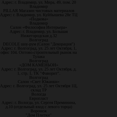
Адрес: г. Владимир, ул. Мира, 49, пом. 20
Владимир
PILLAR Магазин чистовых материалов
Адрес: г. Владимир, ул. Куйбышева 28е ТЦ
«Подкова»
Владимир
Салон «Философия Интерьера»
Адрес: г. Владимир, ул. Большая
Нижегородская д.32
Волгоград
DECOLE шоу-рум (Салон "Декорация")
Адрес: г. Волгоград, ул. 25 лет Октября, 1,
офис 104. Оптово-строительный рынок на
Тулака
Волгоград
«ДОМ КАМЕНЬОН»
Адрес: г. Волгоград, ул. 25 лет Октября, д.
1, стр. 1, ТК "Фаворит".
Волгоград
Салон «Свет Южанки»
Адрес: г. Волгоград, ул. 25 лет Октября 1Ц,
склад ТР
Вологда
Европласт
Адрес: г. Вологда, ул. Сергея Преминина,
д.10 (отдельный вход с левого торца)
Воронеж
"Дом Плитки"