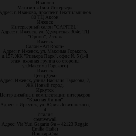
Иваново
Магазин «Твой Интерьер»
Адрес: г. Иваново, проспект Текстильщиков
80 ТЦ Аксон
Ижевск
Интерьерный салон "CAPITEL"
Адрес: г. Ижевск, ул. Удмуртская 304е, ТЦ
"Орион", 2 этаж
Ижевск
Салон «Art Room»
Адрес: г. Ижевск, ул. Максима Горького,
д.157, ЖК "Ривьера Парк", офис № 5 (1-й
этаж, входная группа со стороны
ул.Максима Горького)
Ижевск
ЦентрДеко
Адрес: Ижевск, улица Василия Тарасова, 7,
ЖК Новый город.
Иркутск
Центр дизайна и комплектации интерьеров
"Красная Линия"
Адрес: г. Иркутск, ул. Юрия Левитанского,
4
Италия
creativewall
Адрес: Via Yuri Gagarin 6/a – 42123 Reggio
Emilia (Italia)
Йошкар-Ола