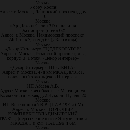
Москва
Nobby Rooms
Адрес: г. Москва, Ленинский проспект, дом
119
Москва
«АртДекор» Салон 3D панели на
Экспострой (стенд 62)
Адрес: г. Москва, Нахимовский проспект,
24с1, пав.3, стенд 62 (у 3-го входа)
Москва
«Декор Интерьер» ТЦ "ДЕКОРАТОР"
Адрес: г. Москва, Рязанский проспект, д. 2,
корпус. 3, 1 этаж, «Декор Интерьер»
Москва
«Декор Интерьер» ТЦ «ЛЕНТА»
Адрес: г. Москва, 47й км МКАД, вл31с1,
цокольный этаж «Декор Интерьер»
Москва
ИП Абаева А.В.
Адрес: Московская область, г. Мытищи, ул.
Коммунистическая, д. 25Г, корп. 11, пав. 20
Москва
ИП Верещинский В.В. (ПАВ.19Е и 6М)
Адрес: г. Москва, ТОРГОВЫЙ
КОМПЛЕКС "ВЛАДИМИРСКИЙ
ТРАКТ", (пересечение шоссе Энтузиастов и
МКАДА 1-й км), ПАВ.19Е и 6М
Москва