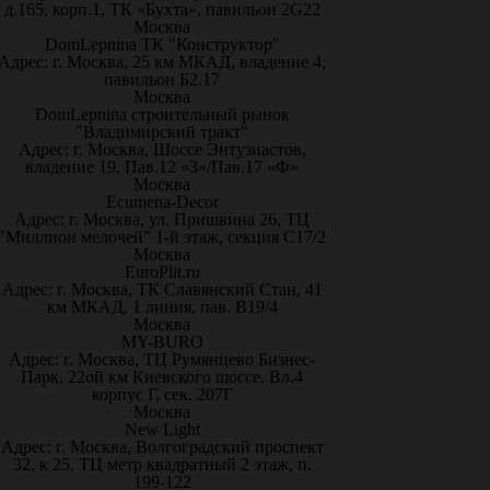
д.165, корп.1, ТК «Бухта», павильон 2G22
Москва
DomLepnina ТК "Конструктор"
Адрес: г. Москва, 25 км МКАД, владение 4,
павильон Б2.17
Москва
DomLepnina строительный рынок
"Владимирский тракт"
Адрес: г. Москва, Шоссе Энтузиастов,
владение 19, Пав.12 «З»/Пав.17 «Ф»
Москва
Ecumena-Decor
Адрес: г. Москва, ул. Пришвина 26, ТЦ
"Миллион мелочей" 1-й этаж, секция С17/2
Москва
EuroPlit.ru
Адрес: г. Москва, ТК Славянский Стан, 41
км МКАД, 1 линия, пав. В19/4
Москва
MY-BURO
Адрес: г. Москва, ТЦ Румянцево Бизнес-
Парк. 22ой км Киевского шоссе. Вл.4
корпус Г, сек. 207Г
Москва
New Light
Адрес: г. Москва, Волгоградский проспект
32, к 25. ТЦ метр квадратный 2 этаж, п.
199-122