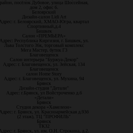
район, посёлок Дубовое, улица Шоссейная,
дом 2, офис 6.
Белоярский
Дизайн-салон Lidi Art
Адрес: г. Белоярский, ХМАО-Югра, квартал
Спортивный,д.4
Бишкек
Салон «ПРЕМЬЕРА»
Адрес: Республика Киргизия, г. Бишкек, ул.
Льва Толстого 36к, торговый комплекс
Мега Мастер, бутик Г3
Благовещенск
Салон интерьера "Буржуа-Декор"
Адрес: г. Благовещенск, ул. Зейская, 134
Благовещенск
салон Home Story
Адрес: г. Благовещенск, ул. Мухина, 94
Брянск
Дизайн-студия "Детали"
Адрес: г.Брянск, ул Войстроченко д.6
«Детали»
Брянск
Студия декора «Хамелеон»
Адрес: г. Брянск, ул. Красноармейская д.93б
(2 этаж), ТЦ "ПРОФИЛЬ"
Брянск
ТК32
Адрес: г. Брянск, ул. им. О.Н. Строкина, д.2.