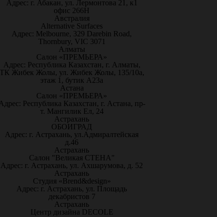
Адрес: г. Абакан, ул. Лермонтова 21, к1
офис 266Н
Австралия
Alternative Surfaces
Адрес: Melbourne, 329 Darebin Road,
Thornbury, VIC 3071
Алматы
Салон «ПРЕМЬЕРА»
Адрес: Республика Казахстан, г. Алматы,
ТК Жибек Жолы, ул. Жибек Жолы, 135/10а,
этаж 1, бутик А23а
Астана
Салон «ПРЕМЬЕРА»
Адрес: Республика Казахстан, г. Астана, пр-
т. Мангилик Ел, 24
Астрахань
ОБОИГРАД
Адрес: г. Астрахань, ул.Адмиралтейская
д.46
Астрахань
Салон "Великая СТЕНА"
Адрес: г. Астрахань, ул. Ахшарумова, д. 52
Астрахань
Студия «Brend&design»
Адрес: г. Астрахань, ул. Площадь
декабристов 7
Астрахань
Центр дизайна DECOLE