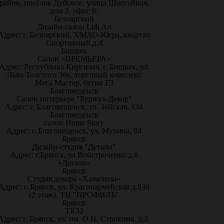
район, посёлок Дубовое, улица Шоссейная,
дом 2, офис 6.
Белоярский
Дизайн-салон Lidi Art
Адрес: г. Белоярский, ХМАО-Югра, квартал
Спортивный,д.4
Бишкек
Салон «ПРЕМЬЕРА»
Адрес: Республика Киргизия, г. Бишкек, ул.
Льва Толстого 36к, торговый комплекс
Мега Мастер, бутик Г3
Благовещенск
Салон интерьера "Буржуа-Декор"
Адрес: г. Благовещенск, ул. Зейская, 134
Благовещенск
салон Home Story
Адрес: г. Благовещенск, ул. Мухина, 94
Брянск
Дизайн-студия "Детали"
Адрес: г.Брянск, ул Войстроченко д.6
«Детали»
Брянск
Студия декора «Хамелеон»
Адрес: г. Брянск, ул. Красноармейская д.93б
(2 этаж), ТЦ "ПРОФИЛЬ"
Брянск
ТК32
Адрес: г. Брянск, ул. им. О.Н. Строкина, д.2.