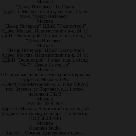
Москва
"Декор Интерьер" Тц Город
Адрес: г. Москва, ш. Энтузиастов, 12, 3й
этаж, "Декор Интерьер"
Москва
"Декор Интерьер" ЦДиИ "Экспострой"
Адрес: Москва, Нахимовский пр-к, 24, с1
ЦДиИ "Экспострой" 1 этаж, пав.2, стенд 10
"Декор Интерьер"
Москва
"Декор Интерьер" ЦДиИ Экспострой
Адрес: Москва, Нахимовский пр-к, 24, с1
ЦДиИ "Экспострой" 1 этаж, пав.3, стенд
76-77 "Декор Интерьер"
Москва
3D гипсовые панели - Элитсройматериалы
Адрес: г. Москва, ТРК
«ЭлитСтройМатериалы», 51-й км МКАД
пос. Заречье, ул.Торговая, с.2, 1 этаж,
павильон С42/3
Москва
BACKGROUND
Адрес: г. Москва, Ленинский проспект, 45
(подъехать к складу со двора — ориентир
ПОДЪЕЗД №8)
Москва
Ceramics Studio
Адрес: г. Москва, Дмитровское шоссе,