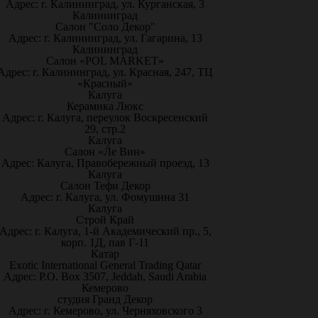
Адрес: г. Калининград, ул. Курганская, 3
Калининград
Салон "Соло Декор"
Адрес: г. Калининград, ул. Гагарина, 13
Калининград
Салон «POL MARKET»
Адрес: г. Калининград, ул. Красная, 247, ТЦ
«Красный»
Калуга
Керамика Люкс
Адрес: г. Калуга, переулок Воскресенский
29, стр.2
Калуга
Салон «Ле Вин»
Адрес: Калуга, Правобережный проезд, 13
Калуга
Салон Тефи Декор
Адрес: г. Калуга, ул. Фомушина 31
Калуга
Строй Край
Адрес: г. Калуга, 1-й Академический пр., 5,
корп. 1Д, пав Г-11
Катар
Exotic International General Trading Qatar
Адрес: P.O. Box 3507, Jeddah, Saudi Arabia
Кемерово
студия Гранд Декор
Адрес: г. Кемерово, ул. Черняховского 3