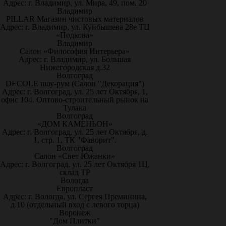
Адрес: г. Владимир, ул. Мира, 49, пом. 20
Владимир
PILLAR Магазин чистовых материалов
Адрес: г. Владимир, ул. Куйбышева 28е ТЦ
«Подкова»
Владимир
Салон «Философия Интерьера»
Адрес: г. Владимир, ул. Большая
Нижегородская д.32
Волгоград
DECOLE шоу-рум (Салон "Декорация")
Адрес: г. Волгоград, ул. 25 лет Октября, 1,
офис 104. Оптово-строительный рынок на
Тулака
Волгоград
«ДОМ КАМЕНЬОН»
Адрес: г. Волгоград, ул. 25 лет Октября, д.
1, стр. 1, ТК "Фаворит".
Волгоград
Салон «Свет Южанки»
Адрес: г. Волгоград, ул. 25 лет Октября 1Ц,
склад ТР
Вологда
Европласт
Адрес: г. Вологда, ул. Сергея Преминина,
д.10 (отдельный вход с левого торца)
Воронеж
"Дом Плитки"