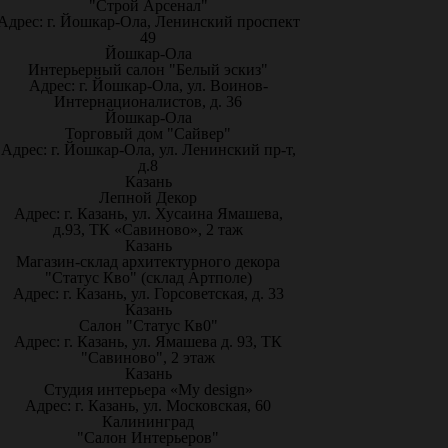
"Строй Арсенал"
Адрес: г. Йошкар-Ола, Ленинский проспект
49
Йошкар-Ола
Интерьерный салон "Белый эскиз"
Адрес: г. Йошкар-Ола, ул. Воинов-
Интернационалистов, д. 36
Йошкар-Ола
Торговый дом "Сайвер"
Адрес: г. Йошкар-Ола, ул. Ленинский пр-т,
д.8
Казань
Лепной Декор
Адрес: г. Казань, ул. Хусаина Ямашева,
д.93, ТК «Савиново», 2 таж
Казань
Магазин-склад архитектурного декора
"Статус Кво" (склад Артполе)
Адрес: г. Казань, ул. Горсоветская, д. 33
Казань
Салон "Статус Кв0"
Адрес: г. Казань, ул. Ямашева д. 93, ТК
"Савиново", 2 этаж
Казань
Студия интерьера «My design»
Адрес: г. Казань, ул. Московская, 60
Калининград
"Салон Интерьеров"