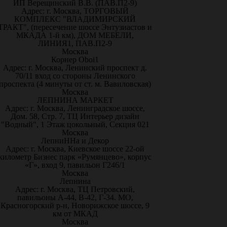
ИП Верещинский В.В. (ПАВ.П2-9)
Адрес: г. Москва, ТОРГОВЫЙ
КОМПЛЕКС "ВЛАДИМИРСКИЙ
ТРАКТ", (пересечение шоссе Энтузиастов и
МКАДА 1-й км), ДОМ МЕБЕЛИ,
ЛИНИЯ1, ПАВ.П2-9
Москва
Корнер Oboi1
Адрес: г. Москва, Ленинский проспект д.
70/11 вход со стороны Ленинского
проспекта (4 минуты от ст. м. Вавиловская)
Москва
ЛЕПНИНА МАРКЕТ
Адрес: г. Москва, Ленинградское шоссе,
Дом. 58, Стр. 7, ТЦ Интерьер дизайн
"Водный", 1 Этаж цокольный, Секция 021
Москва
ЛепниННа и Декор
Адрес: г. Москва, Киевское шоссе 22-ой
километр Бизнес парк «Румянцево», корпус
«Г», вход 9, павильон Г246/1
Москва
Лепнина
Адрес: г. Москва, ТЦ Петровский,
павильоны А-44, В-42, Г-34. МО,
Красногорский р-н, Новорижское шоссе, 9
км от МКАД
Москва