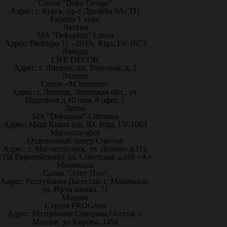
Салон "Doka Design"
Адрес: г. Курск, пр-т Дружбы 9А, ТЦ
Европа 1 этаж
Латвия
SIA "Dekoplast" Latvia
Адрес: Piedrujas 11 - 203A, Riga, LV-1073
Липецк
LIFE DÉCOR
Адрес: г. Липецк, пл. Торговая, д. 2
Липецк
Салон «M`Interiors»
Адрес: г. Липецк, Липецкая обл., ул.
Неделина д.10 пом. 8 офис 1
Литва
SIA "Dekoplast" Lithuania
Адрес: Mazā Krasta iela, 83, Rīga, LV-1003
Магнитогорск
Отделочный центр Счастье
Адрес: г. Магнитогорск, ул. Ленина д.115
(ТЦ Европейский); ул. Советская д.160 «А»
Махачкала
Салон "Элит Пол"
Адрес: Республика Дагестан, г. Махачкала,
ул. Ирчи казака, 71
Моздок
Студия PROGress
Адрес: Республике Северная Осетия, г.
Моздок, ул.Кирова, 145а