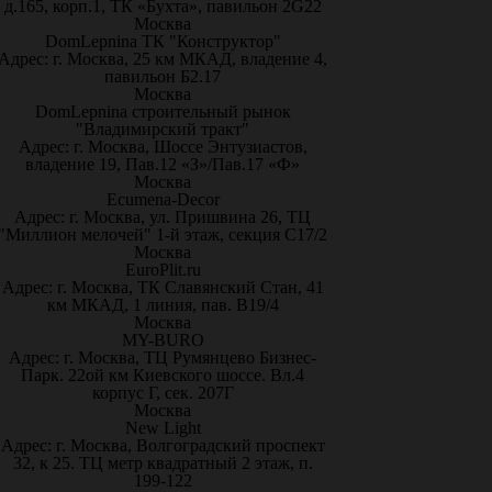
д.165, корп.1, ТК «Бухта», павильон 2G22
Москва
DomLepnina ТК "Конструктор"
Адрес: г. Москва, 25 км МКАД, владение 4,
павильон Б2.17
Москва
DomLepnina строительный рынок
"Владимирский тракт"
Адрес: г. Москва, Шоссе Энтузиастов,
владение 19, Пав.12 «З»/Пав.17 «Ф»
Москва
Ecumena-Decor
Адрес: г. Москва, ул. Пришвина 26, ТЦ
"Миллион мелочей" 1-й этаж, секция С17/2
Москва
EuroPlit.ru
Адрес: г. Москва, ТК Славянский Стан, 41
км МКАД, 1 линия, пав. В19/4
Москва
MY-BURO
Адрес: г. Москва, ТЦ Румянцево Бизнес-
Парк. 22ой км Киевского шоссе. Вл.4
корпус Г, сек. 207Г
Москва
New Light
Адрес: г. Москва, Волгоградский проспект
32, к 25. ТЦ метр квадратный 2 этаж, п.
199-122