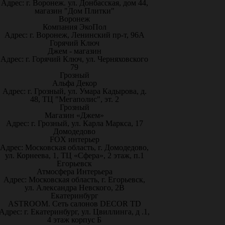
Адрес: г. Воронеж. ул. Донбасская, дом 44,
магазин "Дом Плитки"
Воронеж
Компания ЭкоПол
Адрес: г. Воронеж, Ленинский пр-т, 96А
Горячий Ключ
Джем - магазин
Адрес: г. Горячий Ключ, ул. Черняховского
79
Грозный
Альфа Декор
Адрес: г. Грозный, ул. Умара Кадырова, д.
48, ТЦ "Мегаполис", эт. 2
Грозный
Магазин «Джем»
Адрес: г. Грозный, ул. Карла Маркса, 17
Домодедово
FOX интерьер
Адрес: Московская область, г. Домодедово,
ул. Корнеева, 1, ТЦ «Сфера», 2 этаж, п.1
Егорьевск
Атмосфера Интерьера
Адрес: Московская область, г. Егорьевск,
ул. Александра Невского, 2В
Екатеринбург
ASTROOM. Сеть салонов DECOR TD
Адрес: г. Екатеринбург, ул. Цвиллинга, д .1,
4 этаж корпус Б