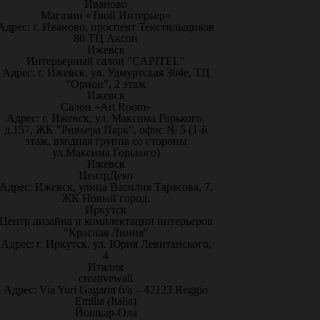
Иваново
Магазин «Твой Интерьер»
Адрес: г. Иваново, проспект Текстильщиков
80 ТЦ Аксон
Ижевск
Интерьерный салон "CAPITEL"
Адрес: г. Ижевск, ул. Удмуртская 304е, ТЦ
"Орион", 2 этаж
Ижевск
Салон «Art Room»
Адрес: г. Ижевск, ул. Максима Горького,
д.157, ЖК "Ривьера Парк", офис № 5 (1-й
этаж, входная группа со стороны
ул.Максима Горького)
Ижевск
ЦентрДеко
Адрес: Ижевск, улица Василия Тарасова, 7,
ЖК Новый город.
Иркутск
Центр дизайна и комплектации интерьеров
"Красная Линия"
Адрес: г. Иркутск, ул. Юрия Левитанского,
4
Италия
creativewall
Адрес: Via Yuri Gagarin 6/a – 42123 Reggio
Emilia (Italia)
Йошкар-Ола