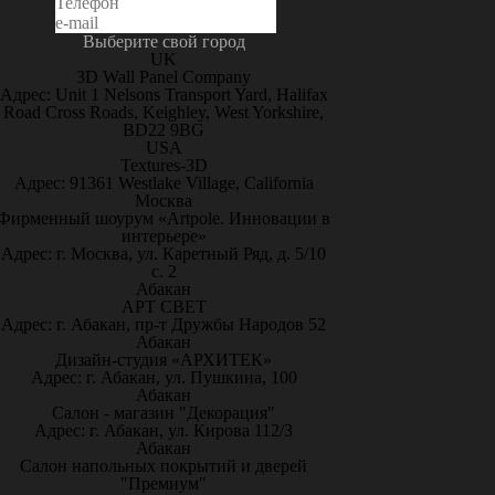
Выберите свой город
UK
3D Wall Panel Company
Адрес: Unit 1 Nelsons Transport Yard, Halifax
Road Cross Roads, Keighley, West Yorkshire,
BD22 9BG
USA
Textures-3D
Адрес: 91361 Westlake Village, California
Москва
Фирменный шоурум «Artpole. Инновации в
интерьере»
Адрес: г. Москва, ул. Каретный Ряд, д. 5/10
с. 2
Абакан
АРТ СВЕТ
Адрес: г. Абакан, пр-т Дружбы Народов 52
Абакан
Дизайн-студия «АРХИТЕК»
Адрес: г. Абакан, ул. Пушкина, 100
Абакан
Салон - магазин "Декорация"
Адрес: г. Абакан, ул. Кирова 112/3
Абакан
Салон напольных покрытий и дверей
"Премиум"