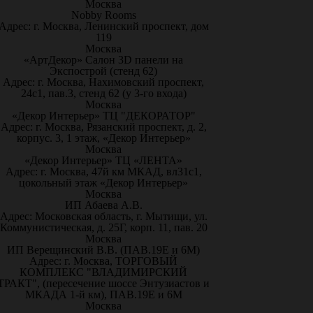
Москва
Nobby Rooms
Адрес: г. Москва, Ленинский проспект, дом
119
Москва
«АртДекор» Салон 3D панели на
Экспострой (стенд 62)
Адрес: г. Москва, Нахимовский проспект,
24с1, пав.3, стенд 62 (у 3-го входа)
Москва
«Декор Интерьер» ТЦ "ДЕКОРАТОР"
Адрес: г. Москва, Рязанский проспект, д. 2,
корпус. 3, 1 этаж, «Декор Интерьер»
Москва
«Декор Интерьер» ТЦ «ЛЕНТА»
Адрес: г. Москва, 47й км МКАД, вл31с1,
цокольный этаж «Декор Интерьер»
Москва
ИП Абаева А.В.
Адрес: Московская область, г. Мытищи, ул.
Коммунистическая, д. 25Г, корп. 11, пав. 20
Москва
ИП Верещинский В.В. (ПАВ.19Е и 6М)
Адрес: г. Москва, ТОРГОВЫЙ
КОМПЛЕКС "ВЛАДИМИРСКИЙ
ТРАКТ", (пересечение шоссе Энтузиастов и
МКАДА 1-й км), ПАВ.19Е и 6М
Москва