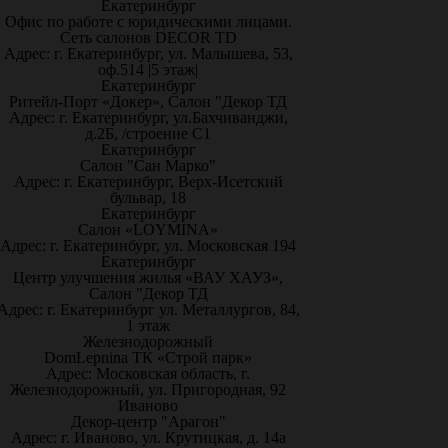
Екатеринбург
Офис по работе с юридическими лицами.
Сеть салонов DECOR TD
Адрес: г. Екатеринбург, ул. Малышева, 53,
оф.514 |5 этаж|
Екатеринбург
Ритейл-Порт «Докер», Салон "Декор ТД
Адрес: г. Екатеринбург, ул.Бахчиванджи,
д.2Б, /строение С1
Екатеринбург
Салон "Сан Марко"
Адрес: г. Екатеринбург, Верх-Исетский
бульвар, 18
Екатеринбург
Салон «LOYMINA»
Адрес: г. Екатеринбург, ул. Московская 194
Екатеринбург
Центр улучшения жилья «ВАУ ХАУЗ»,
Салон "Декор ТД
Адрес: г. Екатеринбург ул. Металлургов, 84,
1 этаж
Железнодорожный
DomLepnina ТК «Строй парк»
Адрес: Московская область, г.
Железнодорожный, ул. Пригородная, 92
Иваново
Декор-центр "Арагон"
Адрес: г. Иваново, ул. Крутицкая, д. 14а