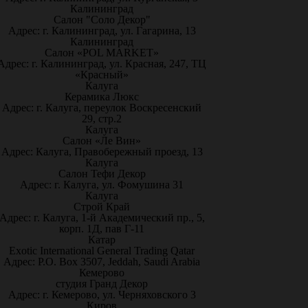
Калининград
Салон "Соло Декор"
Адрес: г. Калининград, ул. Гагарина, 13
Калининград
Салон «POL MARKET»
Адрес: г. Калининград, ул. Красная, 247, ТЦ
«Красный»
Калуга
Керамика Люкс
Адрес: г. Калуга, переулок Воскресенский
29, стр.2
Калуга
Салон «Ле Вин»
Адрес: Калуга, Правобережный проезд, 13
Калуга
Салон Тефи Декор
Адрес: г. Калуга, ул. Фомушина 31
Калуга
Строй Край
Адрес: г. Калуга, 1-й Академический пр., 5,
корп. 1Д, пав Г-11
Катар
Exotic International General Trading Qatar
Адрес: P.O. Box 3507, Jeddah, Saudi Arabia
Кемерово
студия Гранд Декор
Адрес: г. Кемерово, ул. Черняховского 3
Киров