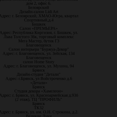
дом 2, офис 6.
Белоярский
Дизайн-салон Lidi Art
Адрес: г. Белоярский, ХМАО-Югра, квартал
Спортивный,д.4
Бишкек
Салон «ПРЕМЬЕРА»
Адрес: Республика Киргизия, г. Бишкек, ул.
Льва Толстого 36к, торговый комплекс
Мега Мастер, бутик Г3
Благовещенск
Салон интерьера "Буржуа-Декор"
Адрес: г. Благовещенск, ул. Зейская, 134
Благовещенск
салон Home Story
Адрес: г. Благовещенск, ул. Мухина, 94
Брянск
Дизайн-студия "Детали"
Адрес: г.Брянск, ул Войстроченко д.6
«Детали»
Брянск
Студия декора «Хамелеон»
Адрес: г. Брянск, ул. Красноармейская д.93б
(2 этаж), ТЦ "ПРОФИЛЬ"
Брянск
ТК32
Адрес: г. Брянск, ул. им. О.Н. Строкина, д.2.
Великие Луки