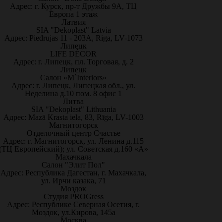
Адрес: г. Курск, пр-т Дружбы 9А, ТЦ
Европа 1 этаж
Латвия
SIA "Dekoplast" Latvia
Адрес: Piedrujas 11 - 203A, Riga, LV-1073
Липецк
LIFE DÉCOR
Адрес: г. Липецк, пл. Торговая, д. 2
Липецк
Салон «M`Interiors»
Адрес: г. Липецк, Липецкая обл., ул.
Неделина д.10 пом. 8 офис 1
Литва
SIA "Dekoplast" Lithuania
Адрес: Mazā Krasta iela, 83, Rīga, LV-1003
Магнитогорск
Отделочный центр Счастье
Адрес: г. Магнитогорск, ул. Ленина д.115
(ТЦ Европейский); ул. Советская д.160 «А»
Махачкала
Салон "Элит Пол"
Адрес: Республика Дагестан, г. Махачкала,
ул. Ирчи казака, 71
Моздок
Студия PROGress
Адрес: Республике Северная Осетия, г.
Моздок, ул.Кирова, 145а
Москва