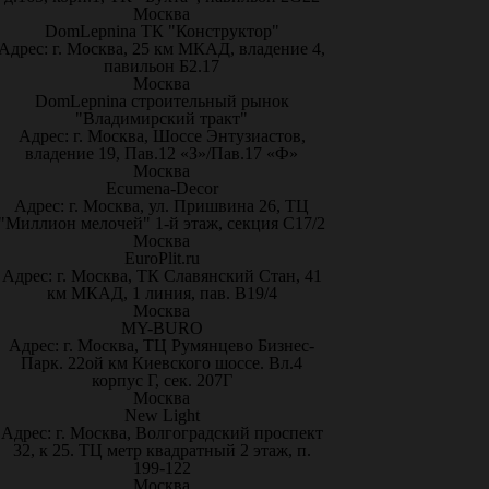
Москва
DomLepnina ТК "Конструктор"
Адрес: г. Москва, 25 км МКАД, владение 4,
павильон Б2.17
Москва
DomLepnina строительный рынок
"Владимирский тракт"
Адрес: г. Москва, Шоссе Энтузиастов,
владение 19, Пав.12 «З»/Пав.17 «Ф»
Москва
Ecumena-Decor
Адрес: г. Москва, ул. Пришвина 26, ТЦ
"Миллион мелочей" 1-й этаж, секция С17/2
Москва
EuroPlit.ru
Адрес: г. Москва, ТК Славянский Стан, 41
км МКАД, 1 линия, пав. В19/4
Москва
MY-BURO
Адрес: г. Москва, ТЦ Румянцево Бизнес-
Парк. 22ой км Киевского шоссе. Вл.4
корпус Г, сек. 207Г
Москва
New Light
Адрес: г. Москва, Волгоградский проспект
32, к 25. ТЦ метр квадратный 2 этаж, п.
199-122
Москва