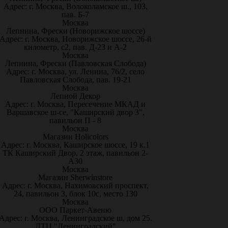
Адрес: г. Москва, Волоколамское ш., 103,
пав. Б-7
Москва
Лепнина, Фрески (Новорижское шоссе)
Адрес: г. Москва, Новорижское шоссе, 26-й
километр, с2, пав. Д-23 и А-2
Москва
Лепнина, Фрески (Павловская Слобода)
Адрес: г. Москва, ул. Ленина, 76/2, село
Павловская Слобода, пав. 19-21
Москва
Лепной Декор
Адрес: г. Москва, Пересечение МКАД и
Варшавское ш-се, "Каширский двор 3",
павильон П - 8
Москва
Магазин Holicolors
Адрес: г. Москва, Каширское шоссе, 19 к.1
ТК Каширский Двор, 2 этаж, павильон 2-
А30
Москва
Магазин Sherwinstore
Адрес: г. Москва, Нахимовский проспект,
24, павильон 3, блок 10с, место 130
Москва
ООО Паркет-Авeню
Адрес: г. Москва, Ленинградское ш, дом 25.
ДТЦ "Ленинградский"