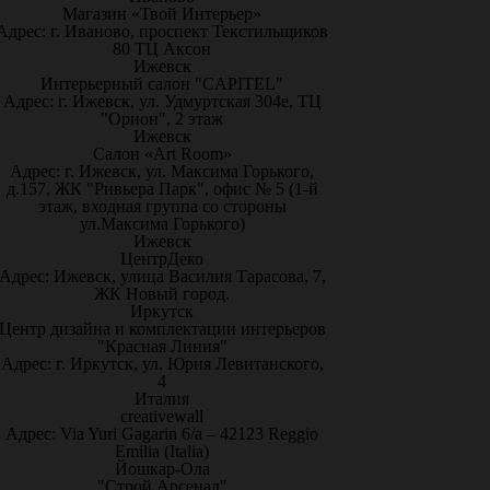
Магазин «Твой Интерьер»
Адрес: г. Иваново, проспект Текстильщиков
80 ТЦ Аксон
Ижевск
Интерьерный салон "CAPITEL"
Адрес: г. Ижевск, ул. Удмуртская 304е, ТЦ
"Орион", 2 этаж
Ижевск
Салон «Art Room»
Адрес: г. Ижевск, ул. Максима Горького,
д.157, ЖК "Ривьера Парк", офис № 5 (1-й
этаж, входная группа со стороны
ул.Максима Горького)
Ижевск
ЦентрДеко
Адрес: Ижевск, улица Василия Тарасова, 7,
ЖК Новый город.
Иркутск
Центр дизайна и комплектации интерьеров
"Красная Линия"
Адрес: г. Иркутск, ул. Юрия Левитанского,
4
Италия
creativewall
Адрес: Via Yuri Gagarin 6/a – 42123 Reggio
Emilia (Italia)
Йошкар-Ола
"Строй Арсенал"