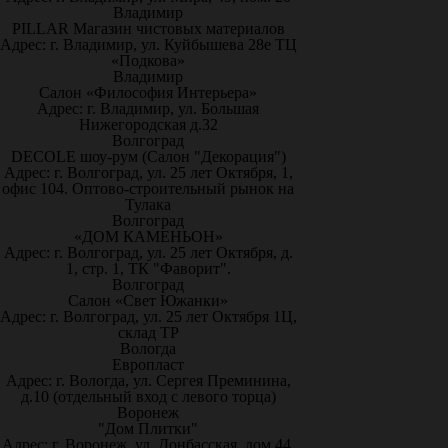
Владимир
PILLAR Магазин чистовых материалов
Адрес: г. Владимир, ул. Куйбышева 28е ТЦ
«Подкова»
Владимир
Салон «Философия Интерьера»
Адрес: г. Владимир, ул. Большая
Нижегородская д.32
Волгоград
DECOLE шоу-рум (Салон "Декорация")
Адрес: г. Волгоград, ул. 25 лет Октября, 1,
офис 104. Оптово-строительный рынок на
Тулака
Волгоград
«ДОМ КАМЕНЬОН»
Адрес: г. Волгоград, ул. 25 лет Октября, д.
1, стр. 1, ТК "Фаворит".
Волгоград
Салон «Свет Южанки»
Адрес: г. Волгоград, ул. 25 лет Октября 1Ц,
склад ТР
Вологда
Европласт
Адрес: г. Вологда, ул. Сергея Преминина,
д.10 (отдельный вход с левого торца)
Воронеж
"Дом Плитки"
Адрес: г. Воронеж. ул. Донбасская, дом 44,