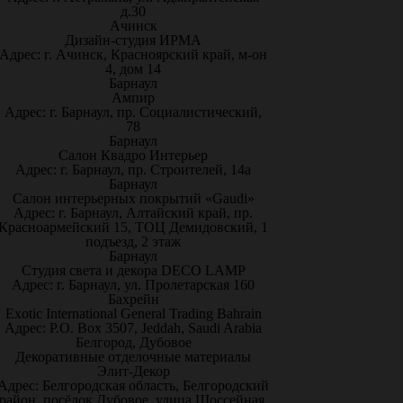
д.30
Ачинск
Дизайн-студия ИРМА
Адрес: г. Ачинск, Красноярский край, м-он
4, дом 14
Барнаул
Ампир
Адрес: г. Барнаул, пр. Социалистический,
78
Барнаул
Салон Квадро Интерьер
Адрес: г. Барнаул, пр. Строителей, 14а
Барнаул
Салон интерьерных покрытий «Gaudi»
Адрес: г. Барнаул, Алтайский край, пр.
Красноармейский 15, ТОЦ Демидовский, 1
подъезд, 2 этаж
Барнаул
Студия света и декора DECO LAMP
Адрес: г. Барнаул, ул. Пролетарская 160
Бахрейн
Exotic International General Trading Bahrain
Адрес: P.O. Box 3507, Jeddah, Saudi Arabia
Белгород, Дубовое
Декоративные отделочные материалы
Элит-Декор
Адрес: Белгородская область, Белгородский
район, посёлок Дубовое, улица Шоссейная,