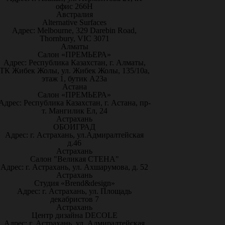
офис 266Н
Австралия
Alternative Surfaces
Адрес: Melbourne, 329 Darebin Road,
Thornbury, VIC 3071
Алматы
Салон «ПРЕМЬЕРА»
Адрес: Республика Казахстан, г. Алматы,
ТК Жибек Жолы, ул. Жибек Жолы, 135/10а,
этаж 1, бутик А23а
Астана
Салон «ПРЕМЬЕРА»
Адрес: Республика Казахстан, г. Астана, пр-
т. Мангилик Ел, 24
Астрахань
ОБОИГРАД
Адрес: г. Астрахань, ул.Адмиралтейская
д.46
Астрахань
Салон "Великая СТЕНА"
Адрес: г. Астрахань, ул. Ахшарумова, д. 52
Астрахань
Студия «Brend&design»
Адрес: г. Астрахань, ул. Площадь
декабристов 7
Астрахань
Центр дизайна DECOLE
Адрес: г. Астрахань, ул. Адмиралтейская