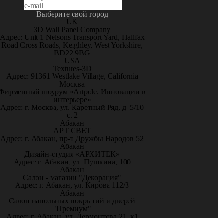
Выберите свой город
UK
3D Wall Panel Company
Адрес: Unit 1 Nelsons Transport Yard, Halifax
Road Cross Roads, Keighley, West Yorkshire,
BD22 9BG
USA
Textures-3D
Адрес: 91361 Westlake Village, California
Москва
Фирменный шоурум «Artpole. Инновации в
интерьере»
Адрес: г. Москва, ул. Каретный Ряд, д. 5/10
с. 2
Абакан
АРТ СВЕТ
Адрес: г. Абакан, пр-т Дружбы Народов 52
Абакан
Дизайн-студия «АРХИТЕК»
Адрес: г. Абакан, ул. Пушкина, 100
Абакан
Салон - магазин "Декорация"
Адрес: г. Абакан, ул. Кирова 112/3
Абакан
Салон напольных покрытий и дверей
"Премиум"
Адрес: г. Абакан, ул. Лермонтова 21, к1