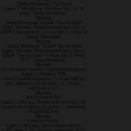
"Декор Интерьер" Тц Город
Адрес: г. Москва, ш. Энтузиастов, 12, 3й
этаж, "Декор Интерьер"
Москва
"Декор Интерьер" ЦДиИ "Экспострой"
Адрес: Москва, Нахимовский пр-к, 24, с1
ЦДиИ "Экспострой" 1 этаж, пав.2, стенд 10
"Декор Интерьер"
Москва
"Декор Интерьер" ЦДиИ Экспострой
Адрес: Москва, Нахимовский пр-к, 24, с1
ЦДиИ "Экспострой" 1 этаж, пав.3, стенд
76-77 "Декор Интерьер"
Москва
3D гипсовые панели - Элитсройматериалы
Адрес: г. Москва, ТРК
«ЭлитСтройМатериалы», 51-й км МКАД
пос. Заречье, ул.Торговая, с.2, 1 этаж,
павильон С42/3
Москва
BACKGROUND
Адрес: г. Москва, Ленинский проспект, 45
(подъехать к складу со двора — ориентир
ПОДЪЕЗД №8)
Москва
Ceramics Studio
Адрес: г. Москва, Дмитровское шоссе,
д.165, корп.1, ТК «Бухта», павильон 2G22