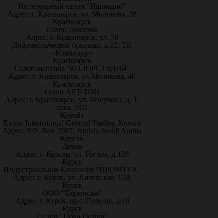
Интерьерный салон "Палладио"
Адрес: г. Красноярск, ул. Молокова, 28
Красноярск
Салон Декорум
Адрес: г. Красноярск, ул. 78
Добровольческой бригады, д.12, ТК
«Командор»
Красноярск
Салон-магазин "КОЛОРСТУДИЯ"
Адрес: г. Красноярск, ул.Молокова, 40
Красноярск
салон АРТ-ТОН
Адрес: г. Красноярск, ул. Маерчака, д. 1,
пом. 19/2
Кувейт
Exotic International General Trading Kuwait
Адрес: P.O. Box 3507, Jeddah, Saudi Arabia
Курган
Декор
Адрес: г. Курган, ул. Гоголя, д.128
Курск
Индустриальная Компания "ПРОМТЕХ"
Адрес: г. Курск, ул. Литовская, 12В
Курск
ООО "Вернисаж"
Адрес: г. Курск, пр-т Победы, д.10
Курск
Салон "Doka Design"