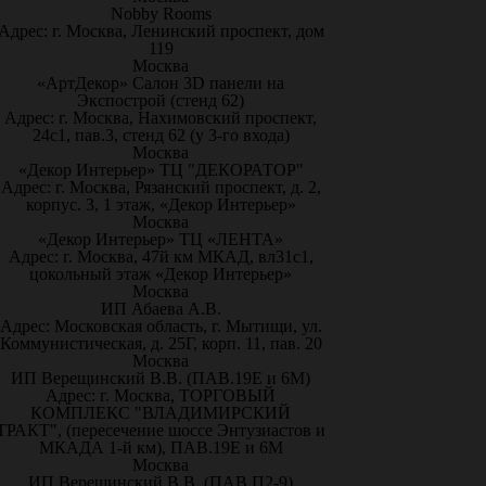
Nobby Rooms
Адрес: г. Москва, Ленинский проспект, дом
119
Москва
«АртДекор» Салон 3D панели на
Экспострой (стенд 62)
Адрес: г. Москва, Нахимовский проспект,
24с1, пав.3, стенд 62 (у 3-го входа)
Москва
«Декор Интерьер» ТЦ "ДЕКОРАТОР"
Адрес: г. Москва, Рязанский проспект, д. 2,
корпус. 3, 1 этаж, «Декор Интерьер»
Москва
«Декор Интерьер» ТЦ «ЛЕНТА»
Адрес: г. Москва, 47й км МКАД, вл31с1,
цокольный этаж «Декор Интерьер»
Москва
ИП Абаева А.В.
Адрес: Московская область, г. Мытищи, ул.
Коммунистическая, д. 25Г, корп. 11, пав. 20
Москва
ИП Верещинский В.В. (ПАВ.19Е и 6М)
Адрес: г. Москва, ТОРГОВЫЙ
КОМПЛЕКС "ВЛАДИМИРСКИЙ
ТРАКТ", (пересечение шоссе Энтузиастов и
МКАДА 1-й км), ПАВ.19Е и 6М
Москва
ИП Верещинский В.В. (ПАВ.П2-9)