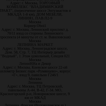
Адрес: г. Москва, ТОРГОВЫЙ
КОМПЛЕКС "ВЛАДИМИРСКИЙ
ТРАКТ", (пересечение шоссе Энтузиастов и
МКАДА 1-й км), ДОМ МЕБЕЛИ,
ЛИНИЯ1, ПАВ.П2-9
Москва
Корнер Oboi1
Адрес: г. Москва, Ленинский проспект д.
70/11 вход со стороны Ленинского
проспекта (4 минуты от ст. м. Вавиловская)
Москва
ЛЕПНИНА МАРКЕТ
Адрес: г. Москва, Ленинградское шоссе,
Дом. 58, Стр. 7, ТЦ Интерьер дизайн
"Водный", 1 Этаж цокольный, Секция 021
Москва
ЛепниННа и Декор
Адрес: г. Москва, Киевское шоссе 22-ой
километр Бизнес парк «Румянцево», корпус
«Г», вход 9, павильон Г246/1
Москва
Лепнина
Адрес: г. Москва, ТЦ Петровский,
павильоны А-44, В-42, Г-34. МО,
Красногорский р-н, Новорижское шоссе, 9
км от МКАД
Москва
Лепнина, Фрески (Волоколамское ш.)