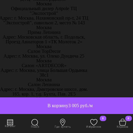
Москва
Официальный дилер Artpole ТЦ
"Экспострой"
Адрес: г. Москва, Нахимовский пр-т, 24 ТЦ
"Экспострой", павильон 2, место № 143
Москва
Прима Лепнина
Адрес: Московская область, г. Подольск,
Проезд Авиаторов 1 «ТК Молоток 2»
Москва
Салон TopDecor
Адрес: г. Москва, ул. Олеко Дундича 25
Москва
Салон «ARTDECOR»
Адрес: г. Москва, улица Большая Ордынка
38с1
Москва
Салон Лепнина
Адрес: г. Москва, Дмитровское шоссе, дом.
165, кор. 1, т.ц. Бухта, Пав. 2Е5
Москва
Салон – Лепнина у Милы
В корзину
3 005 руб./м
Адрес: г. Москва, ТРК
«ЭлитСтройМатериалы», 51-й км МКАД
пос. Заречье, ул.Торговая, с.2, 1 этаж,
0
0
павильон С13
Москва
Каталог
Поиск
Где купить
Избранное
Корзина
Творческий дом «Красота и уют»