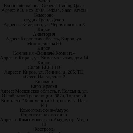
Катар
Exotic International General Trading Qatar
Адрес: P.O. Box 3507, Jeddah, Saudi Arabia
Кемерово
студия Гранд Декор
Адрес: г. Кемерово, ул. Черняховского 3
Киров
Акватория
Адрес: Кировская область, Киров, ул.
Милицейская 80
Киров
Компания «Ванная&Комната»
Адрес: г. Киров, ул. Комсомольская, дом 14
Киров
Салон ELETTO
Адрес: г. Киров, ул. Ленина, д. 205, ТЦ
«Green Haus», этаж 2
Коломна
Евро-Краски
Адрес: Московская область, г. Коломна, ул.
Октябрьской революции, 387а, Торговый
Комплекс "Коломенский Строитель" Пав.
№1
Комсомольск-на-Амуре
Строительная мозаика
Адрес: г. Комсомольск-на-Амуре, пр. Мира
13
Кострома