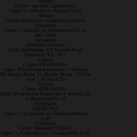
Абакан
Салон - магазин "Декорация"
Адрес: г. Абакан, ул. Кирова 112/3
Абакан
Салон напольных покрытий и дверей
"Премиум"
Адрес: г. Абакан, ул. Лермонтова 21, к1
офис 266Н
Австралия
Alternative Surfaces
Адрес: Melbourne, 329 Darebin Road,
Thornbury, VIC 3071
Алматы
Салон «ПРЕМЬЕРА»
Адрес: Республика Казахстан, г. Алматы,
ТК Жибек Жолы, ул. Жибек Жолы, 135/10а,
этаж 1, бутик А23а
Астана
Салон «ПРЕМЬЕРА»
Адрес: Республика Казахстан, г. Астана, пр-
т. Мангилик Ел, 24
Астрахань
ОБОИГРАД
Адрес: г. Астрахань, ул.Адмиралтейская
д.46
Астрахань
Салон "Великая СТЕНА"
Адрес: г. Астрахань, ул. Ахшарумова, д. 52