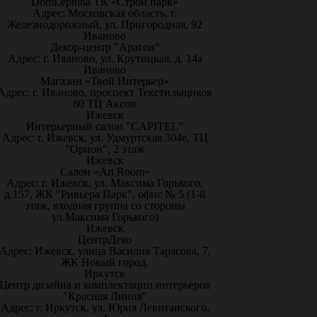
DomLepnina ТК «Строй парк»
Адрес: Московская область, г.
Железнодорожный, ул. Пригородная, 92
Иваново
Декор-центр "Арагон"
Адрес: г. Иваново, ул. Крутицкая, д. 14а
Иваново
Магазин «Твой Интерьер»
Адрес: г. Иваново, проспект Текстильщиков
80 ТЦ Аксон
Ижевск
Интерьерный салон "CAPITEL"
Адрес: г. Ижевск, ул. Удмуртская 304е, ТЦ
"Орион", 2 этаж
Ижевск
Салон «Art Room»
Адрес: г. Ижевск, ул. Максима Горького,
д.157, ЖК "Ривьера Парк", офис № 5 (1-й
этаж, входная группа со стороны
ул.Максима Горького)
Ижевск
ЦентрДеко
Адрес: Ижевск, улица Василия Тарасова, 7,
ЖК Новый город.
Иркутск
Центр дизайна и комплектации интерьеров
"Красная Линия"
Адрес: г. Иркутск, ул. Юрия Левитанского,