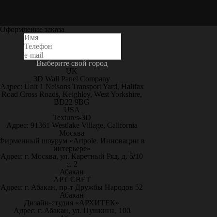
Оформление заказа
Выберите свой город
UK
3D Wall Panel Company
Адрес: Unit 1 Nelsons Transport Yard, Halifax
Road Cross Roads, Keighley, West Yorkshire,
BD22 9BG
USA
Textures-3D
Адрес: 91361 Westlake Village, California
Москва
Фирменный шоурум «Artpole. Инновации в
интерьере»
Адрес: г. Москва, ул. Каретный Ряд, д. 5/10
с. 2
Абакан
АРТ СВЕТ
Адрес: г. Абакан, пр-т Дружбы Народов 52
Абакан
Дизайн-студия «АРХИТЕК»
Адрес: г. Абакан, ул. Пушкина, 100