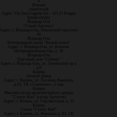
4
Италия
creativewall
Адрес: Via Yuri Gagarin 6/a – 42123 Reggio
Emilia (Italia)
Йошкар-Ола
"Строй Арсенал"
Адрес: г. Йошкар-Ола, Ленинский проспект
49
Йошкар-Ола
Интерьерный салон "Белый эскиз"
Адрес: г. Йошкар-Ола, ул. Воинов-
Интернационалистов, д. 36
Йошкар-Ола
Торговый дом "Сайвер"
Адрес: г. Йошкар-Ола, ул. Ленинский пр-т,
д.8
Казань
Лепной Декор
Адрес: г. Казань, ул. Хусаина Ямашева,
д.93, ТК «Савиново», 2 таж
Казань
Магазин-склад архитектурного декора
"Статус Кво" (склад Артполе)
Адрес: г. Казань, ул. Горсоветская, д. 33
Казань
Салон "Статус Кв0"
Адрес: г. Казань, ул. Ямашева д. 93, ТК