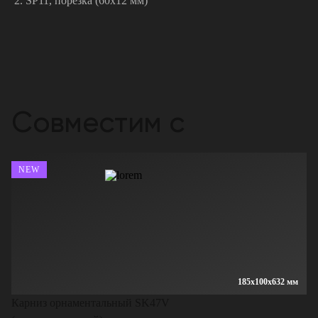
SP11, порезка (60х12 мм)
Совместим с
NEW
185x100x632 мм
Карниз орнаментальный SK47V