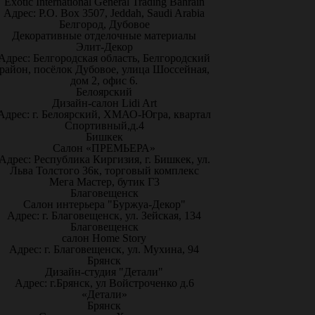
Exotic International General Trading Bahrain
Адрес: P.O. Box 3507, Jeddah, Saudi Arabia
Белгород, Дубовое
Декоративные отделочные материалы
Элит-Декор
Адрес: Белгородская область, Белгородский
район, посёлок Дубовое, улица Шоссейная,
дом 2, офис 6.
Белоярский
Дизайн-салон Lidi Art
Адрес: г. Белоярский, ХМАО-Югра, квартал
Спортивный,д.4
Бишкек
Салон «ПРЕМЬЕРА»
Адрес: Республика Киргизия, г. Бишкек, ул.
Льва Толстого 36к, торговый комплекс
Мега Мастер, бутик Г3
Благовещенск
Салон интерьера "Буржуа-Декор"
Адрес: г. Благовещенск, ул. Зейская, 134
Благовещенск
салон Home Story
Адрес: г. Благовещенск, ул. Мухина, 94
Брянск
Дизайн-студия "Детали"
Адрес: г.Брянск, ул Войстроченко д.6
«Детали»
Брянск