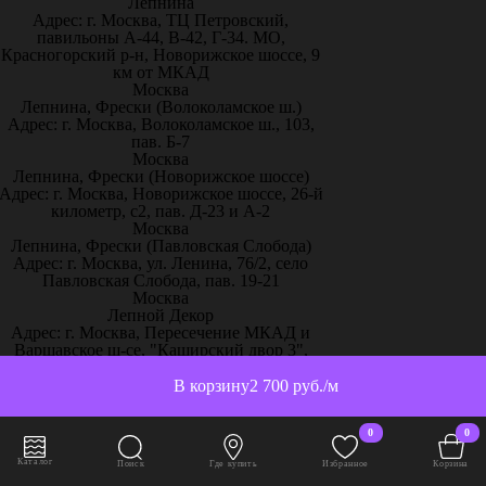
Лепнина
Адрес: г. Москва, ТЦ Петровский,
павильоны А-44, В-42, Г-34. МО,
Красногорский р-н, Новорижское шоссе, 9
км от МКАД
Москва
Лепнина, Фрески (Волоколамское ш.)
Адрес: г. Москва, Волоколамское ш., 103,
пав. Б-7
Москва
Лепнина, Фрески (Новорижское шоссе)
Адрес: г. Москва, Новорижское шоссе, 26-й
километр, с2, пав. Д-23 и А-2
Москва
Лепнина, Фрески (Павловская Слобода)
Адрес: г. Москва, ул. Ленина, 76/2, село
Павловская Слобода, пав. 19-21
Москва
Лепной Декор
Адрес: г. Москва, Пересечение МКАД и
Варшавское ш-се, "Каширский двор 3",
павильон П - 8
Москва
В корзину
2 700 руб./м
Магазин Holicolors
Адрес: г. Москва, Каширское шоссе, 19 к.1
0
0
ТК Каширский Двор, 2 этаж, павильон 2-
А30
Каталог
Поиск
Где купить
Избранное
Корзина
Москва