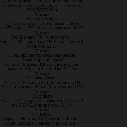
Адрес: г. Москва, Ленинский проспект, 45
(подъехать к складу со двора — ориентир
ПОДЪЕЗД №8)
Москва
Ceramics Studio
Адрес: г. Москва, Дмитровское шоссе,
д.165, корп.1, ТК «Бухта», павильон 2G22
Москва
DomLepnina ТК "Конструктор"
Адрес: г. Москва, 25 км МКАД, владение 4,
павильон Б2.17
Москва
DomLepnina строительный рынок
"Владимирский тракт"
Адрес: г. Москва, Шоссе Энтузиастов,
владение 19, Пав.12 «З»/Пав.17 «Ф»
Москва
Ecumena-Decor
Адрес: г. Москва, ул. Пришвина 26, ТЦ
"Миллион мелочей" 1-й этаж, секция С17/2
Москва
EuroPlit.ru
Адрес: г. Москва, ТК Славянский Стан, 41
км МКАД, 1 линия, пав. В19/4
Москва
MY-BURO
Адрес: г. Москва, ТЦ Румянцево Бизнес-
Парк. 22ой км Киевского шоссе. Вл.4