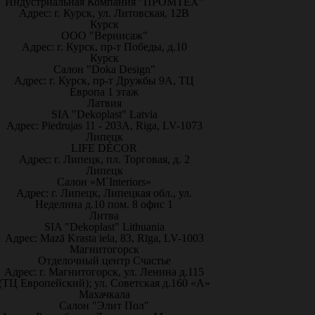
Индустриальная Компания "ПРОМТЕХ"
Адрес: г. Курск, ул. Литовская, 12В
Курск
ООО "Вернисаж"
Адрес: г. Курск, пр-т Победы, д.10
Курск
Салон "Doka Design"
Адрес: г. Курск, пр-т Дружбы 9А, ТЦ
Европа 1 этаж
Латвия
SIA "Dekoplast" Latvia
Адрес: Piedrujas 11 - 203A, Riga, LV-1073
Липецк
LIFE DÉCOR
Адрес: г. Липецк, пл. Торговая, д. 2
Липецк
Салон «M`Interiors»
Адрес: г. Липецк, Липецкая обл., ул.
Неделина д.10 пом. 8 офис 1
Литва
SIA "Dekoplast" Lithuania
Адрес: Mazā Krasta iela, 83, Rīga, LV-1003
Магнитогорск
Отделочный центр Счастье
Адрес: г. Магнитогорск, ул. Ленина д.115
(ТЦ Европейский); ул. Советская д.160 «А»
Махачкала
Салон "Элит Пол"