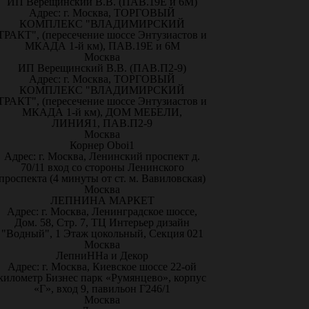
ИП Верещинский В.В. (ПАВ.19Е и 6М)
Адрес: г. Москва, ТОРГОВЫЙ
КОМПЛЕКС "ВЛАДИМИРСКИЙ
ТРАКТ", (пересечение шоссе Энтузиастов и
МКАДА 1-й км), ПАВ.19Е и 6М
Москва
ИП Верещинский В.В. (ПАВ.П2-9)
Адрес: г. Москва, ТОРГОВЫЙ
КОМПЛЕКС "ВЛАДИМИРСКИЙ
ТРАКТ", (пересечение шоссе Энтузиастов и
МКАДА 1-й км), ДОМ МЕБЕЛИ,
ЛИНИЯ1, ПАВ.П2-9
Москва
Корнер Oboi1
Адрес: г. Москва, Ленинский проспект д.
70/11 вход со стороны Ленинского
проспекта (4 минуты от ст. м. Вавиловская)
Москва
ЛЕПНИНА МАРКЕТ
Адрес: г. Москва, Ленинградское шоссе,
Дом. 58, Стр. 7, ТЦ Интерьер дизайн
"Водный", 1 Этаж цокольный, Секция 021
Москва
ЛепниННа и Декор
Адрес: г. Москва, Киевское шоссе 22-ой
километр Бизнес парк «Румянцево», корпус
«Г», вход 9, павильон Г246/1
Москва