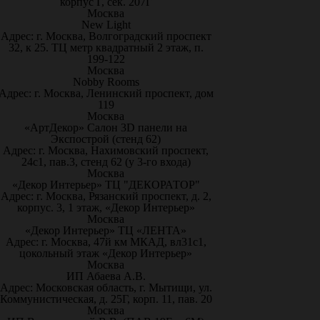
корпус Г, сек. 207Г
Москва
New Light
Адрес: г. Москва, Волгоградский проспект
32, к 25. ТЦ метр квадратный 2 этаж, п.
199-122
Москва
Nobby Rooms
Адрес: г. Москва, Ленинский проспект, дом
119
Москва
«АртДекор» Салон 3D панели на
Экспострой (стенд 62)
Адрес: г. Москва, Нахимовский проспект,
24с1, пав.3, стенд 62 (у 3-го входа)
Москва
«Декор Интерьер» ТЦ "ДЕКОРАТОР"
Адрес: г. Москва, Рязанский проспект, д. 2,
корпус. 3, 1 этаж, «Декор Интерьер»
Москва
«Декор Интерьер» ТЦ «ЛЕНТА»
Адрес: г. Москва, 47й км МКАД, вл31с1,
цокольный этаж «Декор Интерьер»
Москва
ИП Абаева А.В.
Адрес: Московская область, г. Мытищи, ул.
Коммунистическая, д. 25Г, корп. 11, пав. 20
Москва