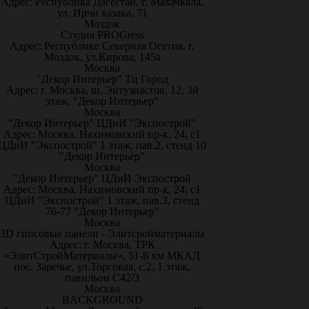
Адрес: Республика Дагестан, г. Махачкала,
ул. Ирчи казака, 71
Моздок
Студия PROGress
Адрес: Республике Северная Осетия, г.
Моздок, ул.Кирова, 145а
Москва
"Декор Интерьер" Тц Город
Адрес: г. Москва, ш. Энтузиастов, 12, 3й
этаж, "Декор Интерьер"
Москва
"Декор Интерьер" ЦДиИ "Экспострой"
Адрес: Москва, Нахимовский пр-к, 24, с1
ЦДиИ "Экспострой" 1 этаж, пав.2, стенд 10
"Декор Интерьер"
Москва
"Декор Интерьер" ЦДиИ Экспострой
Адрес: Москва, Нахимовский пр-к, 24, с1
ЦДиИ "Экспострой" 1 этаж, пав.3, стенд
76-77 "Декор Интерьер"
Москва
3D гипсовые панели - Элитсройматериалы
Адрес: г. Москва, ТРК
«ЭлитСтройМатериалы», 51-й км МКАД
пос. Заречье, ул.Торговая, с.2, 1 этаж,
павильон С42/3
Москва
BACKGROUND