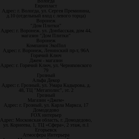
Вологда
Европласт
Адрес: г. Вологда, ул. Сергея Преминина,
д.10 (отдельный вход с левого торца)
Воронеж
"Дом Плитки"
Адрес: г. Воронеж. ул. Донбасская, дом 44,
магазин "Дом Плитки"
Воронеж
Компания ЭкоПол
Адрес: г. Воронеж, Ленинский пр-т, 96А
Горячий Ключ
Джем - магазин
Адрес: г. Горячий Ключ, ул. Черняховского
79
Грозный
Альфа Декор
Адрес: г. Грозный, ул. Умара Кадырова, д.
48, ТЦ "Мегаполис", эт. 2
Грозный
Магазин «Джем»
Адрес: г. Грозный, ул. Карла Маркса, 17
Домодедово
FOX интерьер
Адрес: Московская область, г. Домодедово,
ул. Корнеева, 1, ТЦ «Сфера», 2 этаж, п.1
Егорьевск
Атмосфера Интерьера