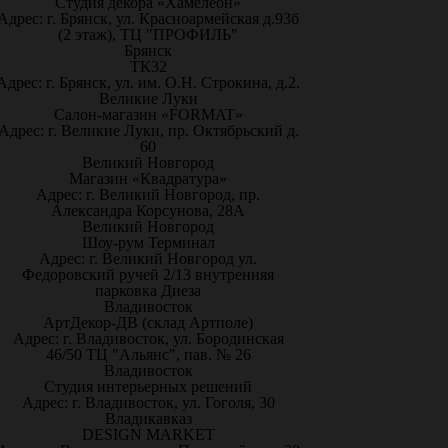
Студия декора «Хамелеон»
Адрес: г. Брянск, ул. Красноармейская д.93б
(2 этаж), ТЦ "ПРОФИЛЬ"
Брянск
ТК32
Адрес: г. Брянск, ул. им. О.Н. Строкина, д.2.
Великие Луки
Салон-магазин «FORMAT»
Адрес: г. Великие Луки, пр. Октябрьский д.
60
Великий Новгород
Магазин «Квадратура»
Адрес: г. Великий Новгород, пр.
Александра Корсунова, 28А
Великий Новгород
Шоу-рум Терминал
Адрес: г. Великий Новгород ул.
Федоровский ручей 2/13 внутренняя
парковка Диеза
Владивосток
АртДекор-ДВ (склад Артполе)
Адрес: г. Владивосток, ул. Бородинская
46/50 ТЦ "Альянс", пав. № 26
Владивосток
Студия интерьерных решений
Адрес: г. Владивосток, ул. Гоголя, 30
Владикавказ
DESIGN MARKET