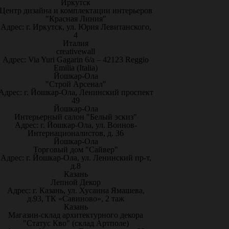
Иркутск
Центр дизайна и комплектации интерьеров
"Красная Линия"
Адрес: г. Иркутск, ул. Юрия Левитанского,
4
Италия
creativewall
Адрес: Via Yuri Gagarin 6/a – 42123 Reggio
Emilia (Italia)
Йошкар-Ола
"Строй Арсенал"
Адрес: г. Йошкар-Ола, Ленинский проспект
49
Йошкар-Ола
Интерьерный салон "Белый эскиз"
Адрес: г. Йошкар-Ола, ул. Воинов-
Интернационалистов, д. 36
Йошкар-Ола
Торговый дом "Сайвер"
Адрес: г. Йошкар-Ола, ул. Ленинский пр-т,
д.8
Казань
Лепной Декор
Адрес: г. Казань, ул. Хусаина Ямашева,
д.93, ТК «Савиново», 2 таж
Казань
Магазин-склад архитектурного декора
"Статус Кво" (склад Артполе)