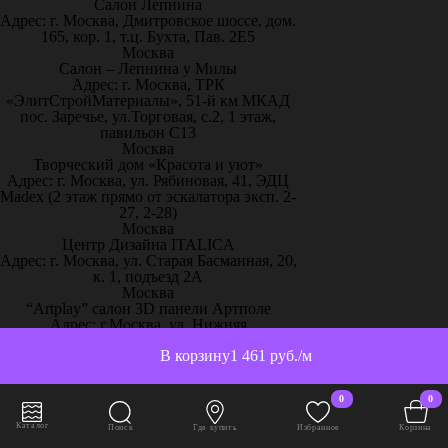
Салон Лепнина
Адрес: г. Москва, Дмитровское шоссе, дом.
165, кор. 1, т.ц. Бухта, Пав. 2Е5
Москва
Салон – Лепнина у Милы
Адрес: г. Москва, ТРК
«ЭлитСтройМатериалы», 51-й км МКАД
пос. Заречье, ул.Торговая, с.2, 1 этаж,
павильон С13
Москва
Творческий дом «Красота и уют»
Адрес: г. Москва, ул. Рябиновая, 41, ЭДЦ
Madex (2 этаж прямо от эскалатора эксп. 2-
27, 2-28)
Москва
Центр Дизайна ITALICA
Адрес: г. Москва, ул. Старая Басманная, 20,
к. 1, подъезд 2А
Москва
“Artplay” салон 3D панели Артполе
Адрес: г.Москва, ул. Нижняя
Сыромятническая, стр.12, ШР 111
В корзину
1 461 руб./м
Москва
“Artpole” 3D панели, 65 км МКАД
Адрес: г. Москва, 65 км МКАД, дом
0
0
выставочный 18/11
Москва
Каталог
Поиск
Где купить
Избранное
Корзина
“Декор-Интерьер” ТЦ «Family Room»