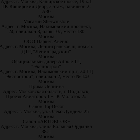
Адрес: г. Москва, Каширское шоссе, 19 к.1
ТК Каширский Двор, 2 этаж, павильон 2-
А30
Москва
Магазин Sherwinstore
Адрес: г. Москва, Нахимовский проспект,
24, павильон 3, блок 10с, место 130
Москва
ООО Паркет-Авeню
Адрес: г. Москва, Ленинградское ш, дом 25.
ДТЦ "Ленинградский"
Москва
Официальный дилер Artpole ТЦ
"Экспострой"
Адрес: г. Москва, Нахимовский пр-т, 24 ТЦ
"Экспострой", павильон 2, место № 143
Москва
Прима Лепнина
Адрес: Московская область, г. Подольск,
Проезд Авиаторов 1 «ТК Молоток 2»
Москва
Салон TopDecor
Адрес: г. Москва, ул. Олеко Дундича 25
Москва
Салон «ARTDECOR»
Адрес: г. Москва, улица Большая Ордынка
38с1
Москва