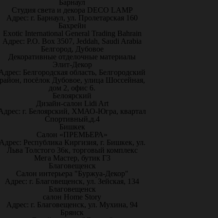
Барнаул
Студия света и декора DECO LAMP
Адрес: г. Барнаул, ул. Пролетарская 160
Бахрейн
Exotic International General Trading Bahrain
Адрес: P.O. Box 3507, Jeddah, Saudi Arabia
Белгород, Дубовое
Декоративные отделочные материалы
Элит-Декор
Адрес: Белгородская область, Белгородский
район, посёлок Дубовое, улица Шоссейная,
дом 2, офис 6.
Белоярский
Дизайн-салон Lidi Art
Адрес: г. Белоярский, ХМАО-Югра, квартал
Спортивный,д.4
Бишкек
Салон «ПРЕМЬЕРА»
Адрес: Республика Киргизия, г. Бишкек, ул.
Льва Толстого 36к, торговый комплекс
Мега Мастер, бутик Г3
Благовещенск
Салон интерьера "Буржуа-Декор"
Адрес: г. Благовещенск, ул. Зейская, 134
Благовещенск
салон Home Story
Адрес: г. Благовещенск, ул. Мухина, 94
Брянск