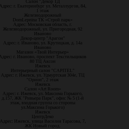
Салон "Декор ТД
Адрес: г. Екатеринбург ул. Металлургов, 84,
1 этаж
Железнодорожный
DomLepnina ТК «Строй парк»
Адрес: Московская область, г.
Железнодорожный, ул. Пригородная, 92
Иваново
Декор-центр "Арагон"
Адрес: г. Иваново, ул. Крутицкая, д. 14а
Иваново
Магазин «Твой Интерьер»
Адрес: г. Иваново, проспект Текстильщиков
80 ТЦ Аксон
Ижевск
Интерьерный салон "CAPITEL"
Адрес: г. Ижевск, ул. Удмуртская 304е, ТЦ
"Орион", 2 этаж
Ижевск
Салон «Art Room»
Адрес: г. Ижевск, ул. Максима Горького,
д.157, ЖК "Ривьера Парк", офис № 5 (1-й
этаж, входная группа со стороны
ул.Максима Горького)
Ижевск
ЦентрДеко
Адрес: Ижевск, улица Василия Тарасова, 7,
ЖК Новый город.