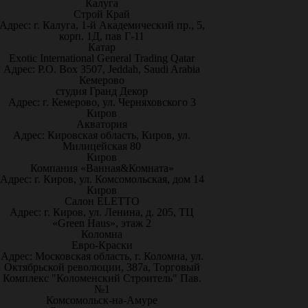
Калуга
Строй Край
Адрес: г. Калуга, 1-й Академический пр., 5,
корп. 1Д, пав Г-11
Катар
Exotic International General Trading Qatar
Адрес: P.O. Box 3507, Jeddah, Saudi Arabia
Кемерово
студия Гранд Декор
Адрес: г. Кемерово, ул. Черняховского 3
Киров
Акватория
Адрес: Кировская область, Киров, ул.
Милицейская 80
Киров
Компания «Ванная&Комната»
Адрес: г. Киров, ул. Комсомольская, дом 14
Киров
Салон ELETTO
Адрес: г. Киров, ул. Ленина, д. 205, ТЦ
«Green Haus», этаж 2
Коломна
Евро-Краски
Адрес: Московская область, г. Коломна, ул.
Октябрьской революции, 387а, Торговый
Комплекс "Коломенский Строитель" Пав.
№1
Комсомольск-на-Амуре