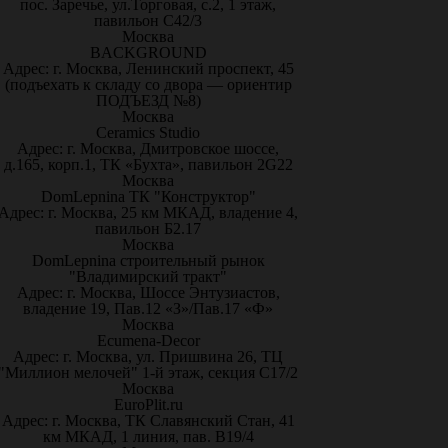
пос. Заречье, ул.Торговая, с.2, 1 этаж,
павильон С42/3
Москва
BACKGROUND
Адрес: г. Москва, Ленинский проспект, 45
(подъехать к складу со двора — ориентир
ПОДЪЕЗД №8)
Москва
Ceramics Studio
Адрес: г. Москва, Дмитровское шоссе,
д.165, корп.1, ТК «Бухта», павильон 2G22
Москва
DomLepnina ТК "Конструктор"
Адрес: г. Москва, 25 км МКАД, владение 4,
павильон Б2.17
Москва
DomLepnina строительный рынок
"Владимирский тракт"
Адрес: г. Москва, Шоссе Энтузиастов,
владение 19, Пав.12 «З»/Пав.17 «Ф»
Москва
Ecumena-Decor
Адрес: г. Москва, ул. Пришвина 26, ТЦ
"Миллион мелочей" 1-й этаж, секция С17/2
Москва
EuroPlit.ru
Адрес: г. Москва, ТК Славянский Стан, 41
км МКАД, 1 линия, пав. В19/4