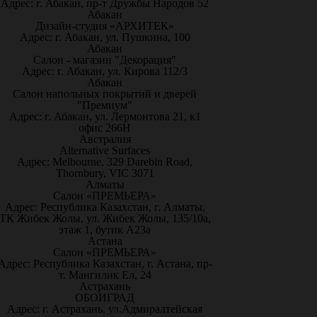
Адрес: г. Абакан, пр-т Дружбы Народов 52
Абакан
Дизайн-студия «АРХИТЕК»
Адрес: г. Абакан, ул. Пушкина, 100
Абакан
Салон - магазин "Декорация"
Адрес: г. Абакан, ул. Кирова 112/3
Абакан
Салон напольных покрытий и дверей
"Премиум"
Адрес: г. Абакан, ул. Лермонтова 21, к1
офис 266Н
Австралия
Alternative Surfaces
Адрес: Melbourne, 329 Darebin Road,
Thornbury, VIC 3071
Алматы
Салон «ПРЕМЬЕРА»
Адрес: Республика Казахстан, г. Алматы,
ТК Жибек Жолы, ул. Жибек Жолы, 135/10а,
этаж 1, бутик А23а
Астана
Салон «ПРЕМЬЕРА»
Адрес: Республика Казахстан, г. Астана, пр-
т. Мангилик Ел, 24
Астрахань
ОБОИГРАД
Адрес: г. Астрахань, ул.Адмиралтейская