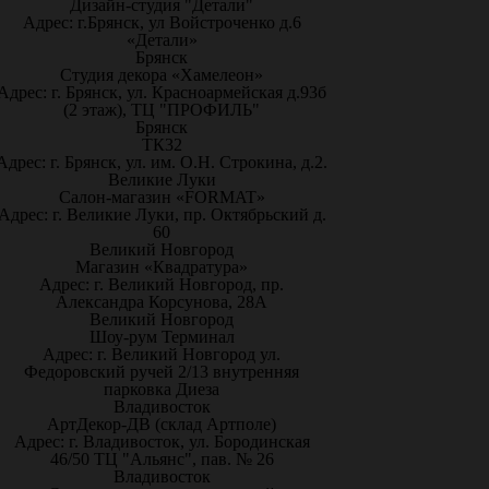
Дизайн-студия "Детали"
Адрес: г.Брянск, ул Войстроченко д.6
«Детали»
Брянск
Студия декора «Хамелеон»
Адрес: г. Брянск, ул. Красноармейская д.93б
(2 этаж), ТЦ "ПРОФИЛЬ"
Брянск
ТК32
Адрес: г. Брянск, ул. им. О.Н. Строкина, д.2.
Великие Луки
Салон-магазин «FORMAT»
Адрес: г. Великие Луки, пр. Октябрьский д.
60
Великий Новгород
Магазин «Квадратура»
Адрес: г. Великий Новгород, пр.
Александра Корсунова, 28А
Великий Новгород
Шоу-рум Терминал
Адрес: г. Великий Новгород ул.
Федоровский ручей 2/13 внутренняя
парковка Диеза
Владивосток
АртДекор-ДВ (склад Артполе)
Адрес: г. Владивосток, ул. Бородинская
46/50 ТЦ "Альянс", пав. № 26
Владивосток