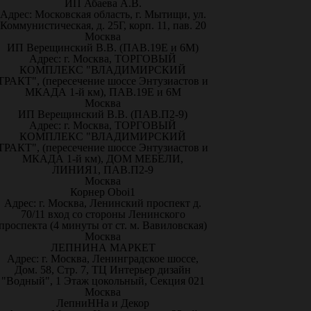
ИП Абаева А.В.
Адрес: Московская область, г. Мытищи, ул.
Коммунистическая, д. 25Г, корп. 11, пав. 20
Москва
ИП Верещинский В.В. (ПАВ.19Е и 6М)
Адрес: г. Москва, ТОРГОВЫЙ
КОМПЛЕКС "ВЛАДИМИРСКИЙ
ТРАКТ", (пересечение шоссе Энтузиастов и
МКАДА 1-й км), ПАВ.19Е и 6М
Москва
ИП Верещинский В.В. (ПАВ.П2-9)
Адрес: г. Москва, ТОРГОВЫЙ
КОМПЛЕКС "ВЛАДИМИРСКИЙ
ТРАКТ", (пересечение шоссе Энтузиастов и
МКАДА 1-й км), ДОМ МЕБЕЛИ,
ЛИНИЯ1, ПАВ.П2-9
Москва
Корнер Oboi1
Адрес: г. Москва, Ленинский проспект д.
70/11 вход со стороны Ленинского
проспекта (4 минуты от ст. м. Вавиловская)
Москва
ЛЕПНИНА МАРКЕТ
Адрес: г. Москва, Ленинградское шоссе,
Дом. 58, Стр. 7, ТЦ Интерьер дизайн
"Водный", 1 Этаж цокольный, Секция 021
Москва
ЛепниННа и Декор