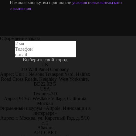
Нажимая кнопку, вы принимаете
условия пользовательского
соглашения
Оформление заказа
Выберите свой город
UK
3D Wall Panel Company
Адрес: Unit 1 Nelsons Transport Yard, Halifax
Road Cross Roads, Keighley, West Yorkshire,
BD22 9BG
USA
Textures-3D
Адрес: 91361 Westlake Village, California
Москва
Фирменный шоурум «Artpole. Инновации в
интерьере»
Адрес: г. Москва, ул. Каретный Ряд, д. 5/10
с. 2
Абакан
АРТ СВЕТ