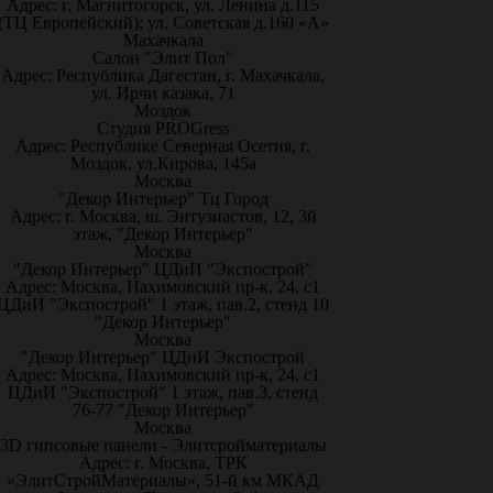
Адрес: г. Магнитогорск, ул. Ленина д.115
(ТЦ Европейский); ул. Советская д.160 «А»
Махачкала
Салон "Элит Пол"
Адрес: Республика Дагестан, г. Махачкала,
ул. Ирчи казака, 71
Моздок
Студия PROGress
Адрес: Республике Северная Осетия, г.
Моздок, ул.Кирова, 145а
Москва
"Декор Интерьер" Тц Город
Адрес: г. Москва, ш. Энтузиастов, 12, 3й
этаж, "Декор Интерьер"
Москва
"Декор Интерьер" ЦДиИ "Экспострой"
Адрес: Москва, Нахимовский пр-к, 24, с1
ЦДиИ "Экспострой" 1 этаж, пав.2, стенд 10
"Декор Интерьер"
Москва
"Декор Интерьер" ЦДиИ Экспострой
Адрес: Москва, Нахимовский пр-к, 24, с1
ЦДиИ "Экспострой" 1 этаж, пав.3, стенд
76-77 "Декор Интерьер"
Москва
3D гипсовые панели - Элитсройматериалы
Адрес: г. Москва, ТРК
«ЭлитСтройМатериалы», 51-й км МКАД