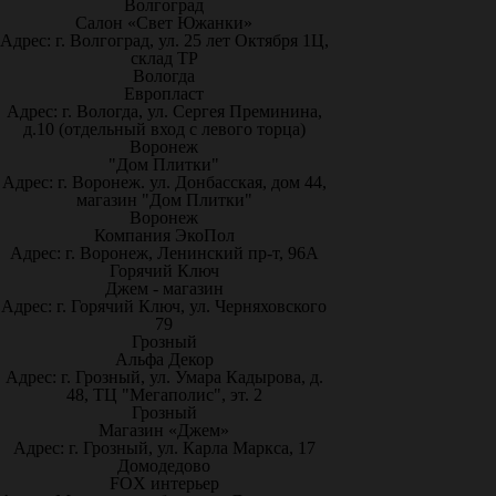
Волгоград
Салон «Свет Южанки»
Адрес: г. Волгоград, ул. 25 лет Октября 1Ц,
склад ТР
Вологда
Европласт
Адрес: г. Вологда, ул. Сергея Преминина,
д.10 (отдельный вход с левого торца)
Воронеж
"Дом Плитки"
Адрес: г. Воронеж. ул. Донбасская, дом 44,
магазин "Дом Плитки"
Воронеж
Компания ЭкоПол
Адрес: г. Воронеж, Ленинский пр-т, 96А
Горячий Ключ
Джем - магазин
Адрес: г. Горячий Ключ, ул. Черняховского
79
Грозный
Альфа Декор
Адрес: г. Грозный, ул. Умара Кадырова, д.
48, ТЦ "Мегаполис", эт. 2
Грозный
Магазин «Джем»
Адрес: г. Грозный, ул. Карла Маркса, 17
Домодедово
FOX интерьер