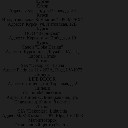
Курган
Декор
Адрес: г. Курган, ул. Гоголя, д.128
Курск
Индустриальная Компания "ПРОМТЕХ"
Адрес: г. Курск, ул. Литовская, 12В
Курск
ООО "Вернисаж"
Адрес: г. Курск, пр-т Победы, д.10
Курск
Салон "Doka Design"
Адрес: г. Курск, пр-т Дружбы 9А, ТЦ
Европа 1 этаж
Латвия
SIA "Dekoplast" Latvia
Адрес: Piedrujas 11 - 203A, Riga, LV-1073
Липецк
LIFE DÉCOR
Адрес: г. Липецк, пл. Торговая, д. 2
Липецк
Салон «M`Interiors»
Адрес: г. Липецк, Липецкая обл., ул.
Неделина д.10 пом. 8 офис 1
Литва
SIA "Dekoplast" Lithuania
Адрес: Mazā Krasta iela, 83, Rīga, LV-1003
Магнитогорск
Отделочный центр Счастье