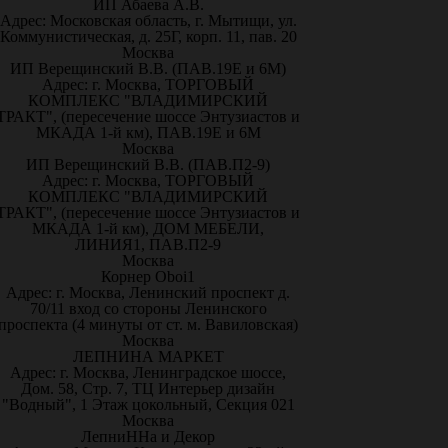
ИП Абаева А.В.
Адрес: Московская область, г. Мытищи, ул.
Коммунистическая, д. 25Г, корп. 11, пав. 20
Москва
ИП Верещинский В.В. (ПАВ.19Е и 6М)
Адрес: г. Москва, ТОРГОВЫЙ
КОМПЛЕКС "ВЛАДИМИРСКИЙ
ТРАКТ", (пересечение шоссе Энтузиастов и
МКАДА 1-й км), ПАВ.19Е и 6М
Москва
ИП Верещинский В.В. (ПАВ.П2-9)
Адрес: г. Москва, ТОРГОВЫЙ
КОМПЛЕКС "ВЛАДИМИРСКИЙ
ТРАКТ", (пересечение шоссе Энтузиастов и
МКАДА 1-й км), ДОМ МЕБЕЛИ,
ЛИНИЯ1, ПАВ.П2-9
Москва
Корнер Oboi1
Адрес: г. Москва, Ленинский проспект д.
70/11 вход со стороны Ленинского
проспекта (4 минуты от ст. м. Вавиловская)
Москва
ЛЕПНИНА МАРКЕТ
Адрес: г. Москва, Ленинградское шоссе,
Дом. 58, Стр. 7, ТЦ Интерьер дизайн
"Водный", 1 Этаж цокольный, Секция 021
Москва
ЛепниННа и Декор