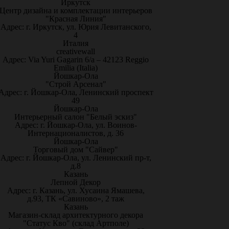
Иркутск
Центр дизайна и комплектации интерьеров
"Красная Линия"
Адрес: г. Иркутск, ул. Юрия Левитанского,
4
Италия
creativewall
Адрес: Via Yuri Gagarin 6/a – 42123 Reggio
Emilia (Italia)
Йошкар-Ола
"Строй Арсенал"
Адрес: г. Йошкар-Ола, Ленинский проспект
49
Йошкар-Ола
Интерьерный салон "Белый эскиз"
Адрес: г. Йошкар-Ола, ул. Воинов-
Интернационалистов, д. 36
Йошкар-Ола
Торговый дом "Сайвер"
Адрес: г. Йошкар-Ола, ул. Ленинский пр-т,
д.8
Казань
Лепной Декор
Адрес: г. Казань, ул. Хусаина Ямашева,
д.93, ТК «Савиново», 2 таж
Казань
Магазин-склад архитектурного декора
"Статус Кво" (склад Артполе)