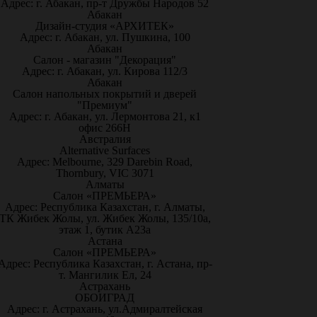
Адрес: г. Абакан, пр-т Дружбы Народов 52
Абакан
Дизайн-студия «АРХИТЕК»
Адрес: г. Абакан, ул. Пушкина, 100
Абакан
Салон - магазин "Декорация"
Адрес: г. Абакан, ул. Кирова 112/3
Абакан
Салон напольных покрытий и дверей
"Премиум"
Адрес: г. Абакан, ул. Лермонтова 21, к1
офис 266Н
Австралия
Alternative Surfaces
Адрес: Melbourne, 329 Darebin Road,
Thornbury, VIC 3071
Алматы
Салон «ПРЕМЬЕРА»
Адрес: Республика Казахстан, г. Алматы,
ТК Жибек Жолы, ул. Жибек Жолы, 135/10а,
этаж 1, бутик А23а
Астана
Салон «ПРЕМЬЕРА»
Адрес: Республика Казахстан, г. Астана, пр-
т. Мангилик Ел, 24
Астрахань
ОБОИГРАД
Адрес: г. Астрахань, ул.Адмиралтейская