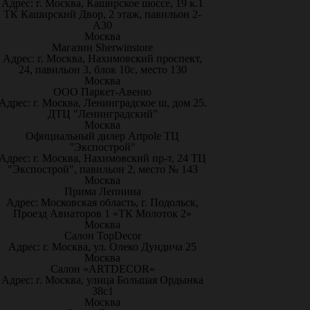
Адрес: г. Москва, Каширское шоссе, 19 к.1
ТК Каширский Двор, 2 этаж, павильон 2-
А30
Москва
Магазин Sherwinstore
Адрес: г. Москва, Нахимовский проспект,
24, павильон 3, блок 10с, место 130
Москва
ООО Паркет-Авeню
Адрес: г. Москва, Ленинградское ш, дом 25.
ДТЦ "Ленинградский"
Москва
Официальный дилер Artpole ТЦ
"Экспострой"
Адрес: г. Москва, Нахимовский пр-т, 24 ТЦ
"Экспострой", павильон 2, место № 143
Москва
Прима Лепнина
Адрес: Московская область, г. Подольск,
Проезд Авиаторов 1 «ТК Молоток 2»
Москва
Салон TopDecor
Адрес: г. Москва, ул. Олеко Дундича 25
Москва
Салон «ARTDECOR»
Адрес: г. Москва, улица Большая Ордынка
38с1
Москва