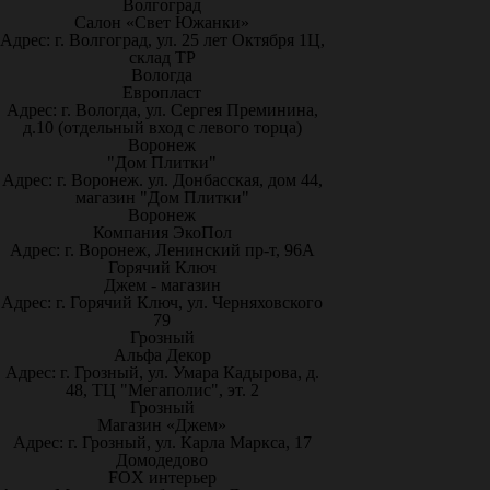
Волгоград
Салон «Свет Южанки»
Адрес: г. Волгоград, ул. 25 лет Октября 1Ц,
склад ТР
Вологда
Европласт
Адрес: г. Вологда, ул. Сергея Преминина,
д.10 (отдельный вход с левого торца)
Воронеж
"Дом Плитки"
Адрес: г. Воронеж. ул. Донбасская, дом 44,
магазин "Дом Плитки"
Воронеж
Компания ЭкоПол
Адрес: г. Воронеж, Ленинский пр-т, 96А
Горячий Ключ
Джем - магазин
Адрес: г. Горячий Ключ, ул. Черняховского
79
Грозный
Альфа Декор
Адрес: г. Грозный, ул. Умара Кадырова, д.
48, ТЦ "Мегаполис", эт. 2
Грозный
Магазин «Джем»
Адрес: г. Грозный, ул. Карла Маркса, 17
Домодедово
FOX интерьер