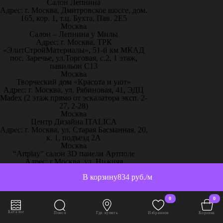
Салон Лепнина
Адрес: г. Москва, Дмитровское шоссе, дом.
165, кор. 1, т.ц. Бухта, Пав. 2Е5
Москва
Салон – Лепнина у Милы
Адрес: г. Москва, ТРК
«ЭлитСтройМатериалы», 51-й км МКАД
пос. Заречье, ул.Торговая, с.2, 1 этаж,
павильон С13
Москва
Творческий дом «Красота и уют»
Адрес: г. Москва, ул. Рябиновая, 41, ЭДЦ
Madex (2 этаж прямо от эскалатора эксп. 2-
27, 2-28)
Москва
Центр Дизайна ITALICA
Адрес: г. Москва, ул. Старая Басманная, 20,
к. 1, подъезд 2А
Москва
“Artplay” салон 3D панели Артполе
Адрес: г.Москва, ул. Нижняя
Сыромятническая, стр.12, ШР 111
В корзину
834 руб./м
Москва
“Artpole” 3D панели, 65 км МКАД
Адрес: г. Москва, 65 км МКАД, дом
0
0
выставочный 18/11
Москва
Каталог
Поиск
Где купить
Избранное
Корзина
“Декор-Интерьер” ТЦ «Family Room»