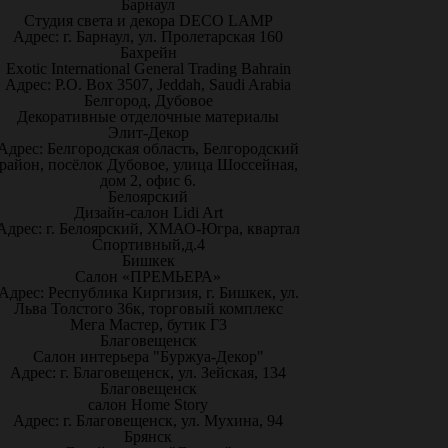
Барнаул
Студия света и декора DECO LAMP
Адрес: г. Барнаул, ул. Пролетарская 160
Бахрейн
Exotic International General Trading Bahrain
Адрес: P.O. Box 3507, Jeddah, Saudi Arabia
Белгород, Дубовое
Декоративные отделочные материалы
Элит-Декор
Адрес: Белгородская область, Белгородский
район, посёлок Дубовое, улица Шоссейная,
дом 2, офис 6.
Белоярский
Дизайн-салон Lidi Art
Адрес: г. Белоярский, ХМАО-Югра, квартал
Спортивный,д.4
Бишкек
Салон «ПРЕМЬЕРА»
Адрес: Республика Киргизия, г. Бишкек, ул.
Льва Толстого 36к, торговый комплекс
Мега Мастер, бутик Г3
Благовещенск
Салон интерьера "Буржуа-Декор"
Адрес: г. Благовещенск, ул. Зейская, 134
Благовещенск
салон Home Story
Адрес: г. Благовещенск, ул. Мухина, 94
Брянск