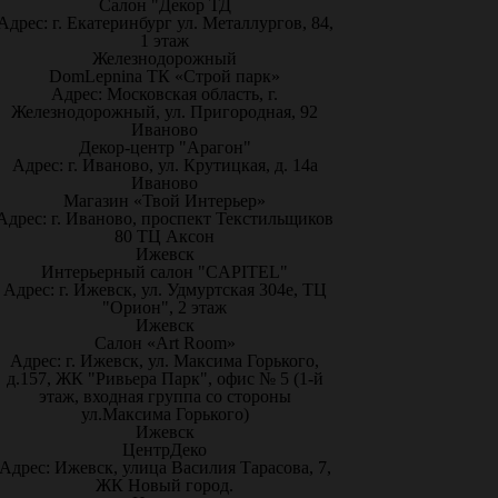
Салон "Декор ТД
Адрес: г. Екатеринбург ул. Металлургов, 84,
1 этаж
Железнодорожный
DomLepnina ТК «Строй парк»
Адрес: Московская область, г.
Железнодорожный, ул. Пригородная, 92
Иваново
Декор-центр "Арагон"
Адрес: г. Иваново, ул. Крутицкая, д. 14а
Иваново
Магазин «Твой Интерьер»
Адрес: г. Иваново, проспект Текстильщиков
80 ТЦ Аксон
Ижевск
Интерьерный салон "CAPITEL"
Адрес: г. Ижевск, ул. Удмуртская 304е, ТЦ
"Орион", 2 этаж
Ижевск
Салон «Art Room»
Адрес: г. Ижевск, ул. Максима Горького,
д.157, ЖК "Ривьера Парк", офис № 5 (1-й
этаж, входная группа со стороны
ул.Максима Горького)
Ижевск
ЦентрДеко
Адрес: Ижевск, улица Василия Тарасова, 7,
ЖК Новый город.