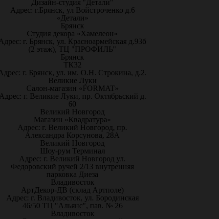
Дизайн-студия "Детали"
Адрес: г.Брянск, ул Войстроченко д.6
«Детали»
Брянск
Студия декора «Хамелеон»
Адрес: г. Брянск, ул. Красноармейская д.93б
(2 этаж), ТЦ "ПРОФИЛЬ"
Брянск
ТК32
Адрес: г. Брянск, ул. им. О.Н. Строкина, д.2.
Великие Луки
Салон-магазин «FORMAT»
Адрес: г. Великие Луки, пр. Октябрьский д.
60
Великий Новгород
Магазин «Квадратура»
Адрес: г. Великий Новгород, пр.
Александра Корсунова, 28А
Великий Новгород
Шоу-рум Терминал
Адрес: г. Великий Новгород ул.
Федоровский ручей 2/13 внутренняя
парковка Диеза
Владивосток
АртДекор-ДВ (склад Артполе)
Адрес: г. Владивосток, ул. Бородинская
46/50 ТЦ "Альянс", пав. № 26
Владивосток