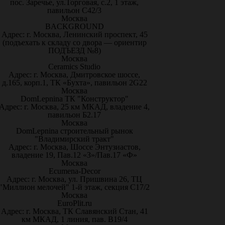
пос. Заречье, ул.Торговая, с.2, 1 этаж,
павильон С42/3
Москва
BACKGROUND
Адрес: г. Москва, Ленинский проспект, 45
(подъехать к складу со двора — ориентир
ПОДЪЕЗД №8)
Москва
Ceramics Studio
Адрес: г. Москва, Дмитровское шоссе,
д.165, корп.1, ТК «Бухта», павильон 2G22
Москва
DomLepnina ТК "Конструктор"
Адрес: г. Москва, 25 км МКАД, владение 4,
павильон Б2.17
Москва
DomLepnina строительный рынок
"Владимирский тракт"
Адрес: г. Москва, Шоссе Энтузиастов,
владение 19, Пав.12 «З»/Пав.17 «Ф»
Москва
Ecumena-Decor
Адрес: г. Москва, ул. Пришвина 26, ТЦ
"Миллион мелочей" 1-й этаж, секция С17/2
Москва
EuroPlit.ru
Адрес: г. Москва, ТК Славянский Стан, 41
км МКАД, 1 линия, пав. В19/4