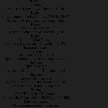
Курган
Декор
Адрес: г. Курган, ул. Гоголя, д.128
Курск
Индустриальная Компания "ПРОМТЕХ"
Адрес: г. Курск, ул. Литовская, 12В
Курск
ООО "Вернисаж"
Адрес: г. Курск, пр-т Победы, д.10
Курск
Салон "Doka Design"
Адрес: г. Курск, пр-т Дружбы 9А, ТЦ
Европа 1 этаж
Латвия
SIA "Dekoplast" Latvia
Адрес: Piedrujas 11 - 203A, Riga, LV-1073
Липецк
LIFE DÉCOR
Адрес: г. Липецк, пл. Торговая, д. 2
Липецк
Салон «M`Interiors»
Адрес: г. Липецк, Липецкая обл., ул.
Неделина д.10 пом. 8 офис 1
Литва
SIA "Dekoplast" Lithuania
Адрес: Mazā Krasta iela, 83, Rīga, LV-1003
Магнитогорск
Отделочный центр Счастье