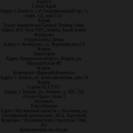
Калуга
Строй Край
Адрес: г. Калуга, 1-й Академический пр., 5,
корп. 1Д, пав Г-11
Катар
Exotic International General Trading Qatar
Адрес: P.O. Box 3507, Jeddah, Saudi Arabia
Кемерово
студия Гранд Декор
Адрес: г. Кемерово, ул. Черняховского 3
Киров
Акватория
Адрес: Кировская область, Киров, ул.
Милицейская 80
Киров
Компания «Ванная&Комната»
Адрес: г. Киров, ул. Комсомольская, дом 14
Киров
Салон ELETTO
Адрес: г. Киров, ул. Ленина, д. 205, ТЦ
«Green Haus», этаж 2
Коломна
Евро-Краски
Адрес: Московская область, г. Коломна, ул.
Октябрьской революции, 387а, Торговый
Комплекс "Коломенский Строитель" Пав.
№1
Комсомольск-на-Амуре