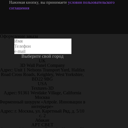
Нажимая кнопку, вы принимаете
условия пользовательского
соглашения
Оформление заказа
Выберите свой город
UK
3D Wall Panel Company
Адрес: Unit 1 Nelsons Transport Yard, Halifax
Road Cross Roads, Keighley, West Yorkshire,
BD22 9BG
USA
Textures-3D
Адрес: 91361 Westlake Village, California
Москва
Фирменный шоурум «Artpole. Инновации в
интерьере»
Адрес: г. Москва, ул. Каретный Ряд, д. 5/10
с. 2
Абакан
АРТ СВЕТ