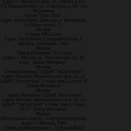
Адрес: г. Магнитогорск, ул. Ленина д.115
(ТЦ Европейский); ул. Советская д.160 «А»
Махачкала
Салон "Элит Пол"
Адрес: Республика Дагестан, г. Махачкала,
ул. Ирчи казака, 71
Моздок
Студия PROGress
Адрес: Республике Северная Осетия, г.
Моздок, ул.Кирова, 145а
Москва
"Декор Интерьер" Тц Город
Адрес: г. Москва, ш. Энтузиастов, 12, 3й
этаж, "Декор Интерьер"
Москва
"Декор Интерьер" ЦДиИ "Экспострой"
Адрес: Москва, Нахимовский пр-к, 24, с1
ЦДиИ "Экспострой" 1 этаж, пав.2, стенд 10
"Декор Интерьер"
Москва
"Декор Интерьер" ЦДиИ Экспострой
Адрес: Москва, Нахимовский пр-к, 24, с1
ЦДиИ "Экспострой" 1 этаж, пав.3, стенд
76-77 "Декор Интерьер"
Москва
3D гипсовые панели - Элитсройматериалы
Адрес: г. Москва, ТРК
«ЭлитСтройМатериалы», 51-й км МКАД