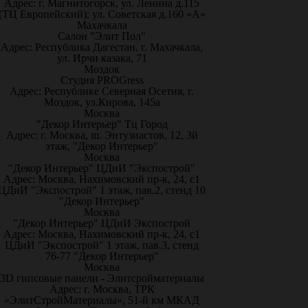
Адрес: г. Магнитогорск, ул. Ленина д.115
(ТЦ Европейский); ул. Советская д.160 «А»
Махачкала
Салон "Элит Пол"
Адрес: Республика Дагестан, г. Махачкала,
ул. Ирчи казака, 71
Моздок
Студия PROGress
Адрес: Республике Северная Осетия, г.
Моздок, ул.Кирова, 145а
Москва
"Декор Интерьер" Тц Город
Адрес: г. Москва, ш. Энтузиастов, 12, 3й
этаж, "Декор Интерьер"
Москва
"Декор Интерьер" ЦДиИ "Экспострой"
Адрес: Москва, Нахимовский пр-к, 24, с1
ЦДиИ "Экспострой" 1 этаж, пав.2, стенд 10
"Декор Интерьер"
Москва
"Декор Интерьер" ЦДиИ Экспострой
Адрес: Москва, Нахимовский пр-к, 24, с1
ЦДиИ "Экспострой" 1 этаж, пав.3, стенд
76-77 "Декор Интерьер"
Москва
3D гипсовые панели - Элитсройматериалы
Адрес: г. Москва, ТРК
«ЭлитСтройМатериалы», 51-й км МКАД