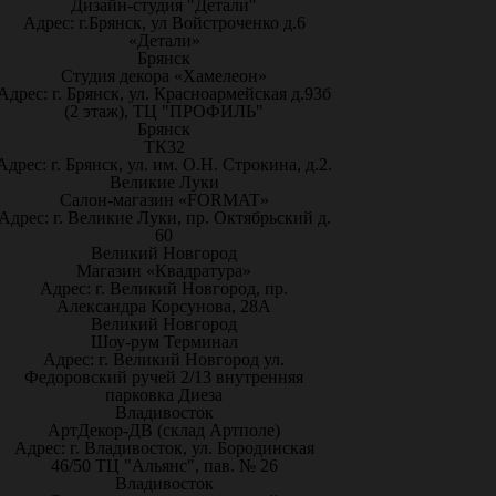
Дизайн-студия "Детали"
Адрес: г.Брянск, ул Войстроченко д.6
«Детали»
Брянск
Студия декора «Хамелеон»
Адрес: г. Брянск, ул. Красноармейская д.93б
(2 этаж), ТЦ "ПРОФИЛЬ"
Брянск
ТК32
Адрес: г. Брянск, ул. им. О.Н. Строкина, д.2.
Великие Луки
Салон-магазин «FORMAT»
Адрес: г. Великие Луки, пр. Октябрьский д.
60
Великий Новгород
Магазин «Квадратура»
Адрес: г. Великий Новгород, пр.
Александра Корсунова, 28А
Великий Новгород
Шоу-рум Терминал
Адрес: г. Великий Новгород ул.
Федоровский ручей 2/13 внутренняя
парковка Диеза
Владивосток
АртДекор-ДВ (склад Артполе)
Адрес: г. Владивосток, ул. Бородинская
46/50 ТЦ "Альянс", пав. № 26
Владивосток