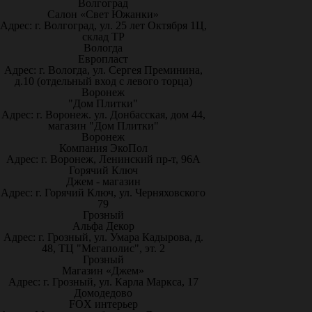
Волгоград
Салон «Свет Южанки»
Адрес: г. Волгоград, ул. 25 лет Октября 1Ц,
склад ТР
Вологда
Европласт
Адрес: г. Вологда, ул. Сергея Преминина,
д.10 (отдельный вход с левого торца)
Воронеж
"Дом Плитки"
Адрес: г. Воронеж. ул. Донбасская, дом 44,
магазин "Дом Плитки"
Воронеж
Компания ЭкоПол
Адрес: г. Воронеж, Ленинский пр-т, 96А
Горячий Ключ
Джем - магазин
Адрес: г. Горячий Ключ, ул. Черняховского
79
Грозный
Альфа Декор
Адрес: г. Грозный, ул. Умара Кадырова, д.
48, ТЦ "Мегаполис", эт. 2
Грозный
Магазин «Джем»
Адрес: г. Грозный, ул. Карла Маркса, 17
Домодедово
FOX интерьер