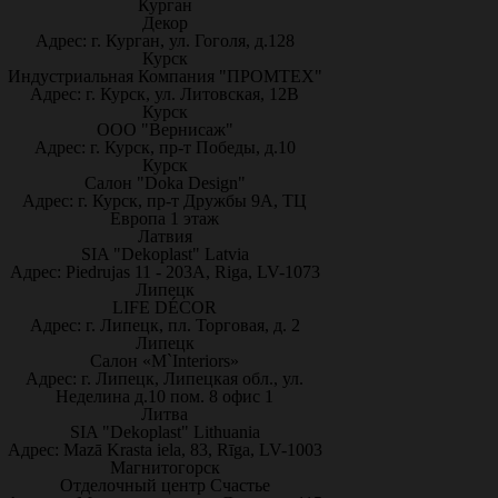
Курган
Декор
Адрес: г. Курган, ул. Гоголя, д.128
Курск
Индустриальная Компания "ПРОМТЕХ"
Адрес: г. Курск, ул. Литовская, 12В
Курск
ООО "Вернисаж"
Адрес: г. Курск, пр-т Победы, д.10
Курск
Салон "Doka Design"
Адрес: г. Курск, пр-т Дружбы 9А, ТЦ
Европа 1 этаж
Латвия
SIA "Dekoplast" Latvia
Адрес: Piedrujas 11 - 203A, Riga, LV-1073
Липецк
LIFE DÉCOR
Адрес: г. Липецк, пл. Торговая, д. 2
Липецк
Салон «M`Interiors»
Адрес: г. Липецк, Липецкая обл., ул.
Неделина д.10 пом. 8 офис 1
Литва
SIA "Dekoplast" Lithuania
Адрес: Mazā Krasta iela, 83, Rīga, LV-1003
Магнитогорск
Отделочный центр Счастье