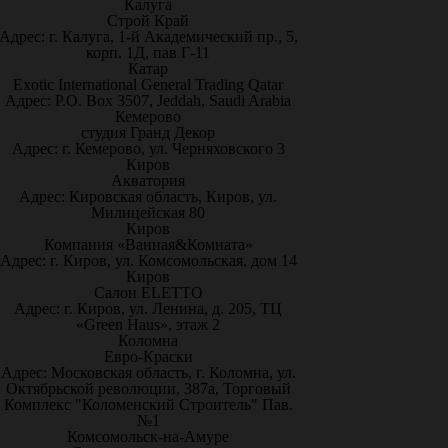
Калуга
Строй Край
Адрес: г. Калуга, 1-й Академический пр., 5,
корп. 1Д, пав Г-11
Катар
Exotic International General Trading Qatar
Адрес: P.O. Box 3507, Jeddah, Saudi Arabia
Кемерово
студия Гранд Декор
Адрес: г. Кемерово, ул. Черняховского 3
Киров
Акватория
Адрес: Кировская область, Киров, ул.
Милицейская 80
Киров
Компания «Ванная&Комната»
Адрес: г. Киров, ул. Комсомольская, дом 14
Киров
Салон ELETTO
Адрес: г. Киров, ул. Ленина, д. 205, ТЦ
«Green Haus», этаж 2
Коломна
Евро-Краски
Адрес: Московская область, г. Коломна, ул.
Октябрьской революции, 387а, Торговый
Комплекс "Коломенский Строитель" Пав.
№1
Комсомольск-на-Амуре