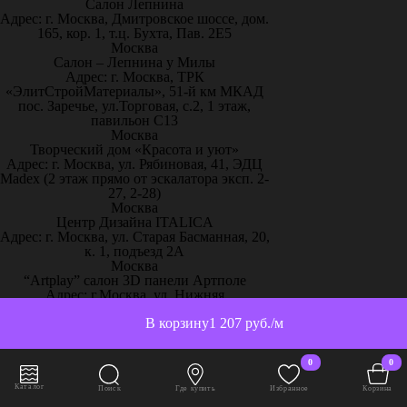
Салон Лепнина
Адрес: г. Москва, Дмитровское шоссе, дом.
165, кор. 1, т.ц. Бухта, Пав. 2Е5
Москва
Салон – Лепнина у Милы
Адрес: г. Москва, ТРК
«ЭлитСтройМатериалы», 51-й км МКАД
пос. Заречье, ул.Торговая, с.2, 1 этаж,
павильон С13
Москва
Творческий дом «Красота и уют»
Адрес: г. Москва, ул. Рябиновая, 41, ЭДЦ
Madex (2 этаж прямо от эскалатора эксп. 2-
27, 2-28)
Москва
Центр Дизайна ITALICA
Адрес: г. Москва, ул. Старая Басманная, 20,
к. 1, подъезд 2А
Москва
“Artplay” салон 3D панели Артполе
Адрес: г.Москва, ул. Нижняя
Сыромятническая, стр.12, ШР 111
В корзину
1 207 руб./м
Москва
“Artpole” 3D панели, 65 км МКАД
Адрес: г. Москва, 65 км МКАД, дом
0
0
выставочный 18/11
Москва
Каталог
Поиск
Где купить
Избранное
Корзина
“Декор-Интерьер” ТЦ «Family Room»