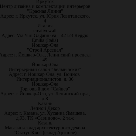
Иркутск
Центр дизайна и комплектации интерьеров
"Красная Линия"
Адрес: г. Иркутск, ул. Юрия Левитанского,
4
Италия
creativewall
Адрес: Via Yuri Gagarin 6/a – 42123 Reggio
Emilia (Italia)
Йошкар-Ола
"Строй Арсенал"
Адрес: г. Йошкар-Ола, Ленинский проспект
49
Йошкар-Ола
Интерьерный салон "Белый эскиз"
Адрес: г. Йошкар-Ола, ул. Воинов-
Интернационалистов, д. 36
Йошкар-Ола
Торговый дом "Сайвер"
Адрес: г. Йошкар-Ола, ул. Ленинский пр-т,
д.8
Казань
Лепной Декор
Адрес: г. Казань, ул. Хусаина Ямашева,
д.93, ТК «Савиново», 2 таж
Казань
Магазин-склад архитектурного декора
"Статус Кво" (склад Артполе)