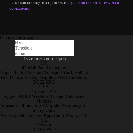
Нажимая кнопку, вы принимаете
условия пользовательского
соглашения
Оформление заказа
Выберите свой город
UK
3D Wall Panel Company
Адрес: Unit 1 Nelsons Transport Yard, Halifax
Road Cross Roads, Keighley, West Yorkshire,
BD22 9BG
USA
Textures-3D
Адрес: 91361 Westlake Village, California
Москва
Фирменный шоурум «Artpole. Инновации в
интерьере»
Адрес: г. Москва, ул. Каретный Ряд, д. 5/10
с. 2
Абакан
АРТ СВЕТ