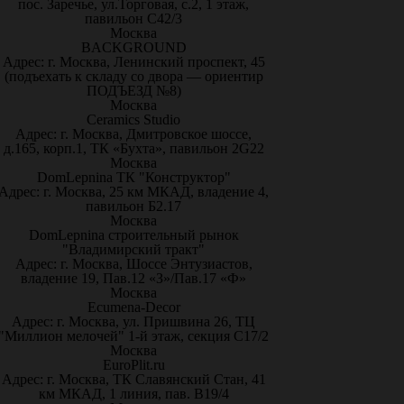
пос. Заречье, ул.Торговая, с.2, 1 этаж,
павильон С42/3
Москва
BACKGROUND
Адрес: г. Москва, Ленинский проспект, 45
(подъехать к складу со двора — ориентир
ПОДЪЕЗД №8)
Москва
Ceramics Studio
Адрес: г. Москва, Дмитровское шоссе,
д.165, корп.1, ТК «Бухта», павильон 2G22
Москва
DomLepnina ТК "Конструктор"
Адрес: г. Москва, 25 км МКАД, владение 4,
павильон Б2.17
Москва
DomLepnina строительный рынок
"Владимирский тракт"
Адрес: г. Москва, Шоссе Энтузиастов,
владение 19, Пав.12 «З»/Пав.17 «Ф»
Москва
Ecumena-Decor
Адрес: г. Москва, ул. Пришвина 26, ТЦ
"Миллион мелочей" 1-й этаж, секция С17/2
Москва
EuroPlit.ru
Адрес: г. Москва, ТК Славянский Стан, 41
км МКАД, 1 линия, пав. В19/4