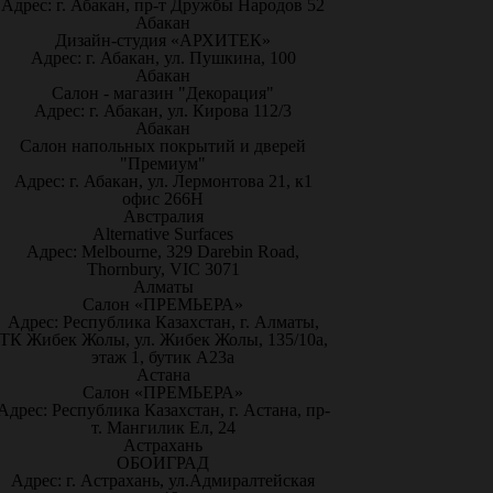
Адрес: г. Абакан, пр-т Дружбы Народов 52
Абакан
Дизайн-студия «АРХИТЕК»
Адрес: г. Абакан, ул. Пушкина, 100
Абакан
Салон - магазин "Декорация"
Адрес: г. Абакан, ул. Кирова 112/3
Абакан
Салон напольных покрытий и дверей
"Премиум"
Адрес: г. Абакан, ул. Лермонтова 21, к1
офис 266Н
Австралия
Alternative Surfaces
Адрес: Melbourne, 329 Darebin Road,
Thornbury, VIC 3071
Алматы
Салон «ПРЕМЬЕРА»
Адрес: Республика Казахстан, г. Алматы,
ТК Жибек Жолы, ул. Жибек Жолы, 135/10а,
этаж 1, бутик А23а
Астана
Салон «ПРЕМЬЕРА»
Адрес: Республика Казахстан, г. Астана, пр-
т. Мангилик Ел, 24
Астрахань
ОБОИГРАД
Адрес: г. Астрахань, ул.Адмиралтейская