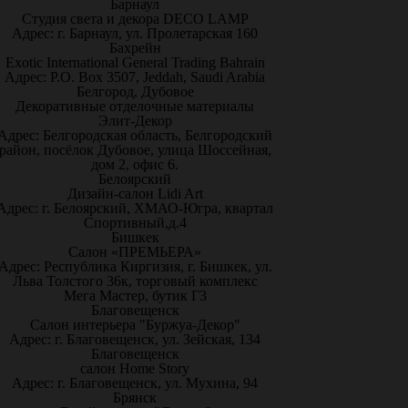
Барнаул
Студия света и декора DECO LAMP
Адрес: г. Барнаул, ул. Пролетарская 160
Бахрейн
Exotic International General Trading Bahrain
Адрес: P.O. Box 3507, Jeddah, Saudi Arabia
Белгород, Дубовое
Декоративные отделочные материалы
Элит-Декор
Адрес: Белгородская область, Белгородский
район, посёлок Дубовое, улица Шоссейная,
дом 2, офис 6.
Белоярский
Дизайн-салон Lidi Art
Адрес: г. Белоярский, ХМАО-Югра, квартал
Спортивный,д.4
Бишкек
Салон «ПРЕМЬЕРА»
Адрес: Республика Киргизия, г. Бишкек, ул.
Льва Толстого 36к, торговый комплекс
Мега Мастер, бутик Г3
Благовещенск
Салон интерьера "Буржуа-Декор"
Адрес: г. Благовещенск, ул. Зейская, 134
Благовещенск
салон Home Story
Адрес: г. Благовещенск, ул. Мухина, 94
Брянск