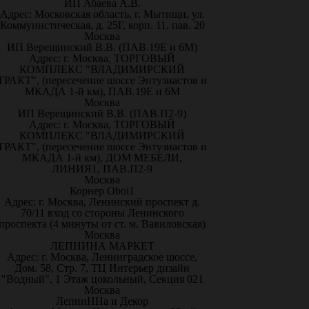
ИП Абаева А.В.
Адрес: Московская область, г. Мытищи, ул.
Коммунистическая, д. 25Г, корп. 11, пав. 20
Москва
ИП Верещинский В.В. (ПАВ.19Е и 6М)
Адрес: г. Москва, ТОРГОВЫЙ
КОМПЛЕКС "ВЛАДИМИРСКИЙ
ТРАКТ", (пересечение шоссе Энтузиастов и
МКАДА 1-й км), ПАВ.19Е и 6М
Москва
ИП Верещинский В.В. (ПАВ.П2-9)
Адрес: г. Москва, ТОРГОВЫЙ
КОМПЛЕКС "ВЛАДИМИРСКИЙ
ТРАКТ", (пересечение шоссе Энтузиастов и
МКАДА 1-й км), ДОМ МЕБЕЛИ,
ЛИНИЯ1, ПАВ.П2-9
Москва
Корнер Oboi1
Адрес: г. Москва, Ленинский проспект д.
70/11 вход со стороны Ленинского
проспекта (4 минуты от ст. м. Вавиловская)
Москва
ЛЕПНИНА МАРКЕТ
Адрес: г. Москва, Ленинградское шоссе,
Дом. 58, Стр. 7, ТЦ Интерьер дизайн
"Водный", 1 Этаж цокольный, Секция 021
Москва
ЛепниННа и Декор