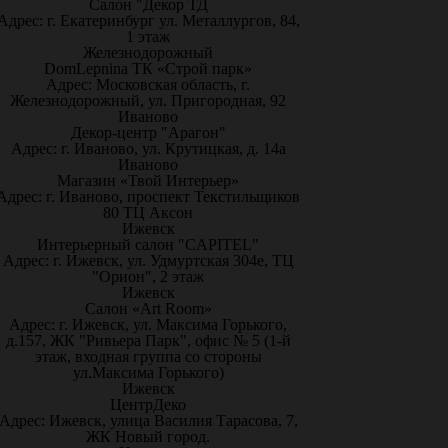
Салон "Декор ТД
Адрес: г. Екатеринбург ул. Металлургов, 84,
1 этаж
Железнодорожный
DomLepnina ТК «Строй парк»
Адрес: Московская область, г.
Железнодорожный, ул. Пригородная, 92
Иваново
Декор-центр "Арагон"
Адрес: г. Иваново, ул. Крутицкая, д. 14а
Иваново
Магазин «Твой Интерьер»
Адрес: г. Иваново, проспект Текстильщиков
80 ТЦ Аксон
Ижевск
Интерьерный салон "CAPITEL"
Адрес: г. Ижевск, ул. Удмуртская 304е, ТЦ
"Орион", 2 этаж
Ижевск
Салон «Art Room»
Адрес: г. Ижевск, ул. Максима Горького,
д.157, ЖК "Ривьера Парк", офис № 5 (1-й
этаж, входная группа со стороны
ул.Максима Горького)
Ижевск
ЦентрДеко
Адрес: Ижевск, улица Василия Тарасова, 7,
ЖК Новый город.