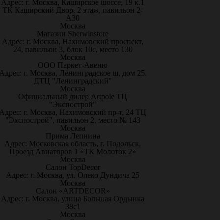
Адрес: г. Москва, Каширское шоссе, 19 к.1
ТК Каширский Двор, 2 этаж, павильон 2-
А30
Москва
Магазин Sherwinstore
Адрес: г. Москва, Нахимовский проспект,
24, павильон 3, блок 10с, место 130
Москва
ООО Паркет-Авeню
Адрес: г. Москва, Ленинградское ш, дом 25.
ДТЦ "Ленинградский"
Москва
Официальный дилер Artpole ТЦ
"Экспострой"
Адрес: г. Москва, Нахимовский пр-т, 24 ТЦ
"Экспострой", павильон 2, место № 143
Москва
Прима Лепнина
Адрес: Московская область, г. Подольск,
Проезд Авиаторов 1 «ТК Молоток 2»
Москва
Салон TopDecor
Адрес: г. Москва, ул. Олеко Дундича 25
Москва
Салон «ARTDECOR»
Адрес: г. Москва, улица Большая Ордынка
38с1
Москва