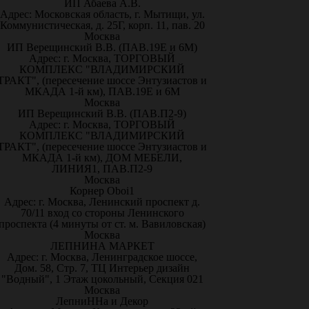
ИП Абаева А.В.
Адрес: Московская область, г. Мытищи, ул.
Коммунистическая, д. 25Г, корп. 11, пав. 20
Москва
ИП Верещинский В.В. (ПАВ.19Е и 6М)
Адрес: г. Москва, ТОРГОВЫЙ
КОМПЛЕКС "ВЛАДИМИРСКИЙ
ТРАКТ", (пересечение шоссе Энтузиастов и
МКАДА 1-й км), ПАВ.19Е и 6М
Москва
ИП Верещинский В.В. (ПАВ.П2-9)
Адрес: г. Москва, ТОРГОВЫЙ
КОМПЛЕКС "ВЛАДИМИРСКИЙ
ТРАКТ", (пересечение шоссе Энтузиастов и
МКАДА 1-й км), ДОМ МЕБЕЛИ,
ЛИНИЯ1, ПАВ.П2-9
Москва
Корнер Oboi1
Адрес: г. Москва, Ленинский проспект д.
70/11 вход со стороны Ленинского
проспекта (4 минуты от ст. м. Вавиловская)
Москва
ЛЕПНИНА МАРКЕТ
Адрес: г. Москва, Ленинградское шоссе,
Дом. 58, Стр. 7, ТЦ Интерьер дизайн
"Водный", 1 Этаж цокольный, Секция 021
Москва
ЛепниННа и Декор