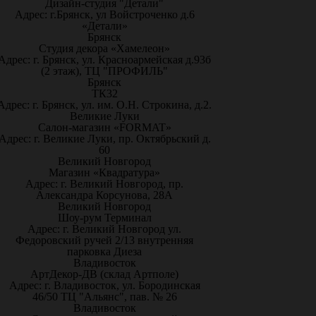
Дизайн-студия "Детали"
Адрес: г.Брянск, ул Войстроченко д.6
«Детали»
Брянск
Студия декора «Хамелеон»
Адрес: г. Брянск, ул. Красноармейская д.93б
(2 этаж), ТЦ "ПРОФИЛЬ"
Брянск
ТК32
Адрес: г. Брянск, ул. им. О.Н. Строкина, д.2.
Великие Луки
Салон-магазин «FORMAT»
Адрес: г. Великие Луки, пр. Октябрьский д.
60
Великий Новгород
Магазин «Квадратура»
Адрес: г. Великий Новгород, пр.
Александра Корсунова, 28А
Великий Новгород
Шоу-рум Терминал
Адрес: г. Великий Новгород ул.
Федоровский ручей 2/13 внутренняя
парковка Диеза
Владивосток
АртДекор-ДВ (склад Артполе)
Адрес: г. Владивосток, ул. Бородинская
46/50 ТЦ "Альянс", пав. № 26
Владивосток