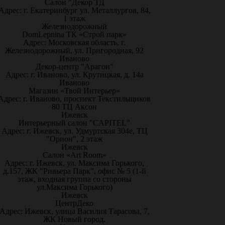
Салон "Декор ТД
Адрес: г. Екатеринбург ул. Металлургов, 84,
1 этаж
Железнодорожный
DomLepnina ТК «Строй парк»
Адрес: Московская область, г.
Железнодорожный, ул. Пригородная, 92
Иваново
Декор-центр "Арагон"
Адрес: г. Иваново, ул. Крутицкая, д. 14а
Иваново
Магазин «Твой Интерьер»
Адрес: г. Иваново, проспект Текстильщиков
80 ТЦ Аксон
Ижевск
Интерьерный салон "CAPITEL"
Адрес: г. Ижевск, ул. Удмуртская 304е, ТЦ
"Орион", 2 этаж
Ижевск
Салон «Art Room»
Адрес: г. Ижевск, ул. Максима Горького,
д.157, ЖК "Ривьера Парк", офис № 5 (1-й
этаж, входная группа со стороны
ул.Максима Горького)
Ижевск
ЦентрДеко
Адрес: Ижевск, улица Василия Тарасова, 7,
ЖК Новый город.