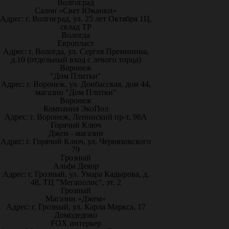
Волгоград
Салон «Свет Южанки»
Адрес: г. Волгоград, ул. 25 лет Октября 1Ц,
склад ТР
Вологда
Европласт
Адрес: г. Вологда, ул. Сергея Преминина,
д.10 (отдельный вход с левого торца)
Воронеж
"Дом Плитки"
Адрес: г. Воронеж. ул. Донбасская, дом 44,
магазин "Дом Плитки"
Воронеж
Компания ЭкоПол
Адрес: г. Воронеж, Ленинский пр-т, 96А
Горячий Ключ
Джем - магазин
Адрес: г. Горячий Ключ, ул. Черняховского
79
Грозный
Альфа Декор
Адрес: г. Грозный, ул. Умара Кадырова, д.
48, ТЦ "Мегаполис", эт. 2
Грозный
Магазин «Джем»
Адрес: г. Грозный, ул. Карла Маркса, 17
Домодедово
FOX интерьер