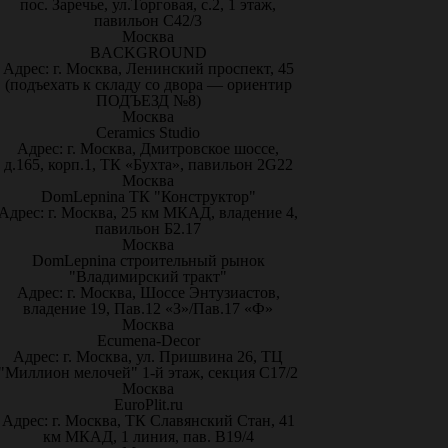
пос. Заречье, ул.Торговая, с.2, 1 этаж,
павильон С42/3
Москва
BACKGROUND
Адрес: г. Москва, Ленинский проспект, 45
(подъехать к складу со двора — ориентир
ПОДЪЕЗД №8)
Москва
Ceramics Studio
Адрес: г. Москва, Дмитровское шоссе,
д.165, корп.1, ТК «Бухта», павильон 2G22
Москва
DomLepnina ТК "Конструктор"
Адрес: г. Москва, 25 км МКАД, владение 4,
павильон Б2.17
Москва
DomLepnina строительный рынок
"Владимирский тракт"
Адрес: г. Москва, Шоссе Энтузиастов,
владение 19, Пав.12 «З»/Пав.17 «Ф»
Москва
Ecumena-Decor
Адрес: г. Москва, ул. Пришвина 26, ТЦ
"Миллион мелочей" 1-й этаж, секция С17/2
Москва
EuroPlit.ru
Адрес: г. Москва, ТК Славянский Стан, 41
км МКАД, 1 линия, пав. В19/4