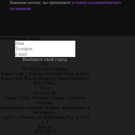
Нажимая кнопку, вы принимаете
условия пользовательского
соглашения
Оформление заказа
Выберите свой город
UK
3D Wall Panel Company
Адрес: Unit 1 Nelsons Transport Yard, Halifax
Road Cross Roads, Keighley, West Yorkshire,
BD22 9BG
USA
Textures-3D
Адрес: 91361 Westlake Village, California
Москва
Фирменный шоурум «Artpole. Инновации в
интерьере»
Адрес: г. Москва, ул. Каретный Ряд, д. 5/10
с. 2
Абакан
АРТ СВЕТ