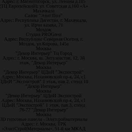
Адрес: г. Магнитогорск, ул. Ленина д.115
(ТЦ Европейский); ул. Советская д.160 «А»
Махачкала
Салон "Элит Пол"
Адрес: Республика Дагестан, г. Махачкала,
ул. Ирчи казака, 71
Моздок
Студия PROGress
Адрес: Республике Северная Осетия, г.
Моздок, ул.Кирова, 145а
Москва
"Декор Интерьер" Тц Город
Адрес: г. Москва, ш. Энтузиастов, 12, 3й
этаж, "Декор Интерьер"
Москва
"Декор Интерьер" ЦДиИ "Экспострой"
Адрес: Москва, Нахимовский пр-к, 24, с1
ЦДиИ "Экспострой" 1 этаж, пав.2, стенд 10
"Декор Интерьер"
Москва
"Декор Интерьер" ЦДиИ Экспострой
Адрес: Москва, Нахимовский пр-к, 24, с1
ЦДиИ "Экспострой" 1 этаж, пав.3, стенд
76-77 "Декор Интерьер"
Москва
3D гипсовые панели - Элитсройматериалы
Адрес: г. Москва, ТРК
«ЭлитСтройМатериалы», 51-й км МКАД