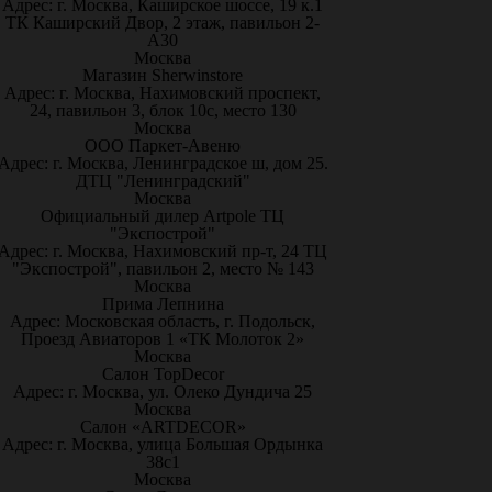
Адрес: г. Москва, Каширское шоссе, 19 к.1
ТК Каширский Двор, 2 этаж, павильон 2-
А30
Москва
Магазин Sherwinstore
Адрес: г. Москва, Нахимовский проспект,
24, павильон 3, блок 10с, место 130
Москва
ООО Паркет-Авeню
Адрес: г. Москва, Ленинградское ш, дом 25.
ДТЦ "Ленинградский"
Москва
Официальный дилер Artpole ТЦ
"Экспострой"
Адрес: г. Москва, Нахимовский пр-т, 24 ТЦ
"Экспострой", павильон 2, место № 143
Москва
Прима Лепнина
Адрес: Московская область, г. Подольск,
Проезд Авиаторов 1 «ТК Молоток 2»
Москва
Салон TopDecor
Адрес: г. Москва, ул. Олеко Дундича 25
Москва
Салон «ARTDECOR»
Адрес: г. Москва, улица Большая Ордынка
38с1
Москва