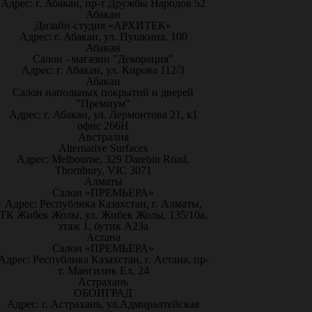
Адрес: г. Абакан, пр-т Дружбы Народов 52
Абакан
Дизайн-студия «АРХИТЕК»
Адрес: г. Абакан, ул. Пушкина, 100
Абакан
Салон - магазин "Декорация"
Адрес: г. Абакан, ул. Кирова 112/3
Абакан
Салон напольных покрытий и дверей
"Премиум"
Адрес: г. Абакан, ул. Лермонтова 21, к1
офис 266Н
Австралия
Alternative Surfaces
Адрес: Melbourne, 329 Darebin Road,
Thornbury, VIC 3071
Алматы
Салон «ПРЕМЬЕРА»
Адрес: Республика Казахстан, г. Алматы,
ТК Жибек Жолы, ул. Жибек Жолы, 135/10а,
этаж 1, бутик А23а
Астана
Салон «ПРЕМЬЕРА»
Адрес: Республика Казахстан, г. Астана, пр-
т. Мангилик Ел, 24
Астрахань
ОБОИГРАД
Адрес: г. Астрахань, ул.Адмиралтейская