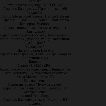
Барнаул
Студия света и декора DECO LAMP
Адрес: г. Барнаул, ул. Пролетарская 160
Бахрейн
Exotic International General Trading Bahrain
Адрес: P.O. Box 3507, Jeddah, Saudi Arabia
Белгород, Дубовое
Декоративные отделочные материалы
Элит-Декор
Адрес: Белгородская область, Белгородский
район, посёлок Дубовое, улица Шоссейная,
дом 2, офис 6.
Белоярский
Дизайн-салон Lidi Art
Адрес: г. Белоярский, ХМАО-Югра, квартал
Спортивный,д.4
Бишкек
Салон «ПРЕМЬЕРА»
Адрес: Республика Киргизия, г. Бишкек, ул.
Льва Толстого 36к, торговый комплекс
Мега Мастер, бутик Г3
Благовещенск
Салон интерьера "Буржуа-Декор"
Адрес: г. Благовещенск, ул. Зейская, 134
Благовещенск
салон Home Story
Адрес: г. Благовещенск, ул. Мухина, 94
Брянск