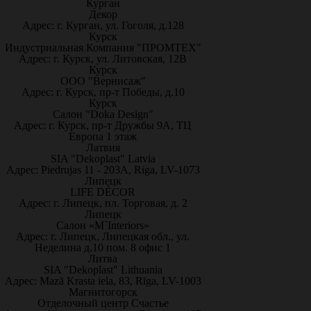
Курган
Декор
Адрес: г. Курган, ул. Гоголя, д.128
Курск
Индустриальная Компания "ПРОМТЕХ"
Адрес: г. Курск, ул. Литовская, 12В
Курск
ООО "Вернисаж"
Адрес: г. Курск, пр-т Победы, д.10
Курск
Салон "Doka Design"
Адрес: г. Курск, пр-т Дружбы 9А, ТЦ
Европа 1 этаж
Латвия
SIA "Dekoplast" Latvia
Адрес: Piedrujas 11 - 203A, Riga, LV-1073
Липецк
LIFE DÉCOR
Адрес: г. Липецк, пл. Торговая, д. 2
Липецк
Салон «M`Interiors»
Адрес: г. Липецк, Липецкая обл., ул.
Неделина д.10 пом. 8 офис 1
Литва
SIA "Dekoplast" Lithuania
Адрес: Mazā Krasta iela, 83, Rīga, LV-1003
Магнитогорск
Отделочный центр Счастье