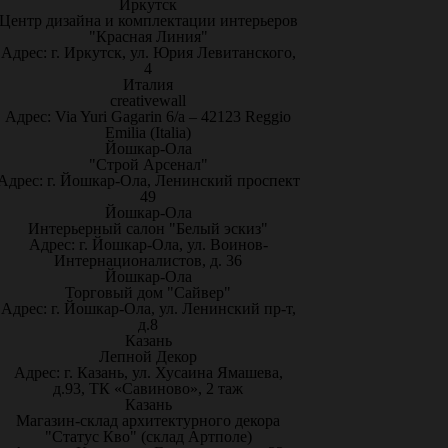
Иркутск
Центр дизайна и комплектации интерьеров
"Красная Линия"
Адрес: г. Иркутск, ул. Юрия Левитанского,
4
Италия
creativewall
Адрес: Via Yuri Gagarin 6/a – 42123 Reggio
Emilia (Italia)
Йошкар-Ола
"Строй Арсенал"
Адрес: г. Йошкар-Ола, Ленинский проспект
49
Йошкар-Ола
Интерьерный салон "Белый эскиз"
Адрес: г. Йошкар-Ола, ул. Воинов-
Интернационалистов, д. 36
Йошкар-Ола
Торговый дом "Сайвер"
Адрес: г. Йошкар-Ола, ул. Ленинский пр-т,
д.8
Казань
Лепной Декор
Адрес: г. Казань, ул. Хусаина Ямашева,
д.93, ТК «Савиново», 2 таж
Казань
Магазин-склад архитектурного декора
"Статус Кво" (склад Артполе)