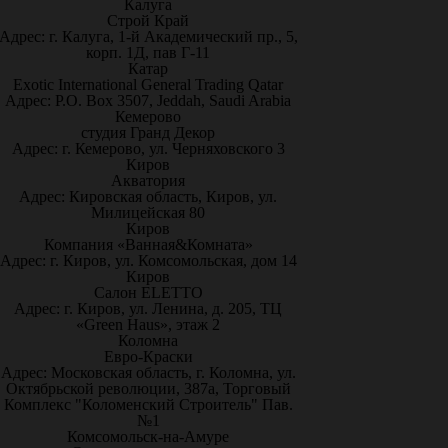
Калуга
Строй Край
Адрес: г. Калуга, 1-й Академический пр., 5,
корп. 1Д, пав Г-11
Катар
Exotic International General Trading Qatar
Адрес: P.O. Box 3507, Jeddah, Saudi Arabia
Кемерово
студия Гранд Декор
Адрес: г. Кемерово, ул. Черняховского 3
Киров
Акватория
Адрес: Кировская область, Киров, ул.
Милицейская 80
Киров
Компания «Ванная&Комната»
Адрес: г. Киров, ул. Комсомольская, дом 14
Киров
Салон ELETTO
Адрес: г. Киров, ул. Ленина, д. 205, ТЦ
«Green Haus», этаж 2
Коломна
Евро-Краски
Адрес: Московская область, г. Коломна, ул.
Октябрьской революции, 387а, Торговый
Комплекс "Коломенский Строитель" Пав.
№1
Комсомольск-на-Амуре