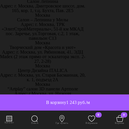
Салон Лепнина
Адрес: г. Москва, Дмитровское шоссе, дом.
165, кор. 1, т.ц. Бухта, Пав. 2Е5
Москва
Салон – Лепнина у Милы
Адрес: г. Москва, ТРК
«ЭлитСтройМатериалы», 51-й км МКАД
пос. Заречье, ул.Торговая, с.2, 1 этаж,
павильон С13
Москва
Творческий дом «Красота и уют»
Адрес: г. Москва, ул. Рябиновая, 41, ЭДЦ
Madex (2 этаж прямо от эскалатора эксп. 2-
27, 2-28)
Москва
Центр Дизайна ITALICA
Адрес: г. Москва, ул. Старая Басманная, 20,
к. 1, подъезд 2А
Москва
“Artplay” салон 3D панели Артполе
Адрес: г.Москва, ул. Нижняя
Сыромятническая, стр.12, ШР 111
В корзину
1 243 руб./м
Москва
“Artpole” 3D панели, 65 км МКАД
Адрес: г. Москва, 65 км МКАД, дом
0
0
выставочный 18/11
Москва
Каталог
Поиск
Где купить
Избранное
Корзина
“Декор-Интерьер” ТЦ «Family Room»