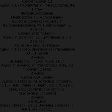
Салон "Декор ТД
Адрес: г. Екатеринбург ул. Металлургов, 84,
1 этаж
Железнодорожный
DomLepnina ТК «Строй парк»
Адрес: Московская область, г.
Железнодорожный, ул. Пригородная, 92
Иваново
Декор-центр "Арагон"
Адрес: г. Иваново, ул. Крутицкая, д. 14а
Иваново
Магазин «Твой Интерьер»
Адрес: г. Иваново, проспект Текстильщиков
80 ТЦ Аксон
Ижевск
Интерьерный салон "CAPITEL"
Адрес: г. Ижевск, ул. Удмуртская 304е, ТЦ
"Орион", 2 этаж
Ижевск
Салон «Art Room»
Адрес: г. Ижевск, ул. Максима Горького,
д.157, ЖК "Ривьера Парк", офис № 5 (1-й
этаж, входная группа со стороны
ул.Максима Горького)
Ижевск
ЦентрДеко
Адрес: Ижевск, улица Василия Тарасова, 7,
ЖК Новый город.