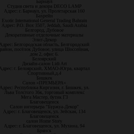
Барнаул
Студия света и декора DECO LAMP
Адрес: г. Барнаул, ул. Пролетарская 160
Бахрейн
Exotic International General Trading Bahrain
Адрес: P.O. Box 3507, Jeddah, Saudi Arabia
Белгород, Дубовое
Декоративные отделочные материалы
Элит-Декор
Адрес: Белгородская область, Белгородский
район, посёлок Дубовое, улица Шоссейная,
дом 2, офис 6.
Белоярский
Дизайн-салон Lidi Art
Адрес: г. Белоярский, ХМАО-Югра, квартал
Спортивный,д.4
Бишкек
Салон «ПРЕМЬЕРА»
Адрес: Республика Киргизия, г. Бишкек, ул.
Льва Толстого 36к, торговый комплекс
Мега Мастер, бутик Г3
Благовещенск
Салон интерьера "Буржуа-Декор"
Адрес: г. Благовещенск, ул. Зейская, 134
Благовещенск
салон Home Story
Адрес: г. Благовещенск, ул. Мухина, 94
Брянск