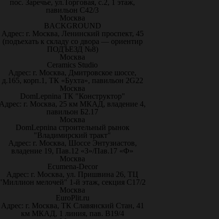
пос. Заречье, ул.Торговая, с.2, 1 этаж,
павильон С42/3
Москва
BACKGROUND
Адрес: г. Москва, Ленинский проспект, 45
(подъехать к складу со двора — ориентир
ПОДЪЕЗД №8)
Москва
Ceramics Studio
Адрес: г. Москва, Дмитровское шоссе,
д.165, корп.1, ТК «Бухта», павильон 2G22
Москва
DomLepnina ТК "Конструктор"
Адрес: г. Москва, 25 км МКАД, владение 4,
павильон Б2.17
Москва
DomLepnina строительный рынок
"Владимирский тракт"
Адрес: г. Москва, Шоссе Энтузиастов,
владение 19, Пав.12 «З»/Пав.17 «Ф»
Москва
Ecumena-Decor
Адрес: г. Москва, ул. Пришвина 26, ТЦ
"Миллион мелочей" 1-й этаж, секция С17/2
Москва
EuroPlit.ru
Адрес: г. Москва, ТК Славянский Стан, 41
км МКАД, 1 линия, пав. В19/4