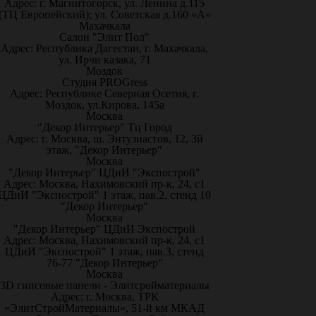
Адрес: г. Магнитогорск, ул. Ленина д.115
(ТЦ Европейский); ул. Советская д.160 «А»
Махачкала
Салон "Элит Пол"
Адрес: Республика Дагестан, г. Махачкала,
ул. Ирчи казака, 71
Моздок
Студия PROGress
Адрес: Республике Северная Осетия, г.
Моздок, ул.Кирова, 145а
Москва
"Декор Интерьер" Тц Город
Адрес: г. Москва, ш. Энтузиастов, 12, 3й
этаж, "Декор Интерьер"
Москва
"Декор Интерьер" ЦДиИ "Экспострой"
Адрес: Москва, Нахимовский пр-к, 24, с1
ЦДиИ "Экспострой" 1 этаж, пав.2, стенд 10
"Декор Интерьер"
Москва
"Декор Интерьер" ЦДиИ Экспострой
Адрес: Москва, Нахимовский пр-к, 24, с1
ЦДиИ "Экспострой" 1 этаж, пав.3, стенд
76-77 "Декор Интерьер"
Москва
3D гипсовые панели - Элитсройматериалы
Адрес: г. Москва, ТРК
«ЭлитСтройМатериалы», 51-й км МКАД