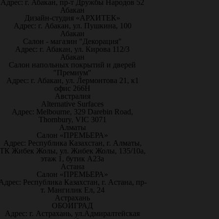
Адрес: г. Абакан, пр-т Дружбы Народов 52
Абакан
Дизайн-студия «АРХИТЕК»
Адрес: г. Абакан, ул. Пушкина, 100
Абакан
Салон - магазин "Декорация"
Адрес: г. Абакан, ул. Кирова 112/3
Абакан
Салон напольных покрытий и дверей
"Премиум"
Адрес: г. Абакан, ул. Лермонтова 21, к1
офис 266Н
Австралия
Alternative Surfaces
Адрес: Melbourne, 329 Darebin Road,
Thornbury, VIC 3071
Алматы
Салон «ПРЕМЬЕРА»
Адрес: Республика Казахстан, г. Алматы,
ТК Жибек Жолы, ул. Жибек Жолы, 135/10а,
этаж 1, бутик А23а
Астана
Салон «ПРЕМЬЕРА»
Адрес: Республика Казахстан, г. Астана, пр-
т. Мангилик Ел, 24
Астрахань
ОБОИГРАД
Адрес: г. Астрахань, ул.Адмиралтейская