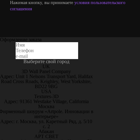
Нажимая кнопку, вы принимаете
условия пользовательского
соглашения
Оформление заказа
Выберите свой город
UK
3D Wall Panel Company
Адрес: Unit 1 Nelsons Transport Yard, Halifax
Road Cross Roads, Keighley, West Yorkshire,
BD22 9BG
USA
Textures-3D
Адрес: 91361 Westlake Village, California
Москва
Фирменный шоурум «Artpole. Инновации в
интерьере»
Адрес: г. Москва, ул. Каретный Ряд, д. 5/10
с. 2
Абакан
АРТ СВЕТ