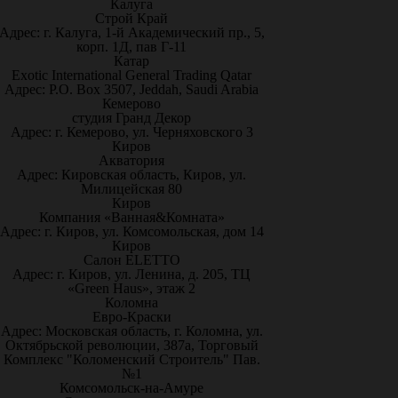
Калуга
Строй Край
Адрес: г. Калуга, 1-й Академический пр., 5,
корп. 1Д, пав Г-11
Катар
Exotic International General Trading Qatar
Адрес: P.O. Box 3507, Jeddah, Saudi Arabia
Кемерово
студия Гранд Декор
Адрес: г. Кемерово, ул. Черняховского 3
Киров
Акватория
Адрес: Кировская область, Киров, ул.
Милицейская 80
Киров
Компания «Ванная&Комната»
Адрес: г. Киров, ул. Комсомольская, дом 14
Киров
Салон ELETTO
Адрес: г. Киров, ул. Ленина, д. 205, ТЦ
«Green Haus», этаж 2
Коломна
Евро-Краски
Адрес: Московская область, г. Коломна, ул.
Октябрьской революции, 387а, Торговый
Комплекс "Коломенский Строитель" Пав.
№1
Комсомольск-на-Амуре