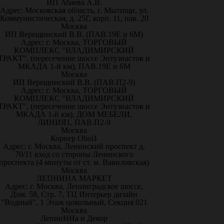
ИП Абаева А.В.
Адрес: Московская область, г. Мытищи, ул.
Коммунистическая, д. 25Г, корп. 11, пав. 20
Москва
ИП Верещинский В.В. (ПАВ.19Е и 6М)
Адрес: г. Москва, ТОРГОВЫЙ
КОМПЛЕКС "ВЛАДИМИРСКИЙ
ТРАКТ", (пересечение шоссе Энтузиастов и
МКАДА 1-й км), ПАВ.19Е и 6М
Москва
ИП Верещинский В.В. (ПАВ.П2-9)
Адрес: г. Москва, ТОРГОВЫЙ
КОМПЛЕКС "ВЛАДИМИРСКИЙ
ТРАКТ", (пересечение шоссе Энтузиастов и
МКАДА 1-й км), ДОМ МЕБЕЛИ,
ЛИНИЯ1, ПАВ.П2-9
Москва
Корнер Oboi1
Адрес: г. Москва, Ленинский проспект д.
70/11 вход со стороны Ленинского
проспекта (4 минуты от ст. м. Вавиловская)
Москва
ЛЕПНИНА МАРКЕТ
Адрес: г. Москва, Ленинградское шоссе,
Дом. 58, Стр. 7, ТЦ Интерьер дизайн
"Водный", 1 Этаж цокольный, Секция 021
Москва
ЛепниННа и Декор