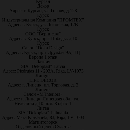
Курган
Декор
Адрес: г. Курган, ул. Гоголя, д.128
Курск
Индустриальная Компания "ПРОМТЕХ"
Адрес: г. Курск, ул. Литовская, 12В
Курск
ООО "Вернисаж"
Адрес: г. Курск, пр-т Победы, д.10
Курск
Салон "Doka Design"
Адрес: г. Курск, пр-т Дружбы 9А, ТЦ
Европа 1 этаж
Латвия
SIA "Dekoplast" Latvia
Адрес: Piedrujas 11 - 203A, Riga, LV-1073
Липецк
LIFE DÉCOR
Адрес: г. Липецк, пл. Торговая, д. 2
Липецк
Салон «M`Interiors»
Адрес: г. Липецк, Липецкая обл., ул.
Неделина д.10 пом. 8 офис 1
Литва
SIA "Dekoplast" Lithuania
Адрес: Mazā Krasta iela, 83, Rīga, LV-1003
Магнитогорск
Отделочный центр Счастье