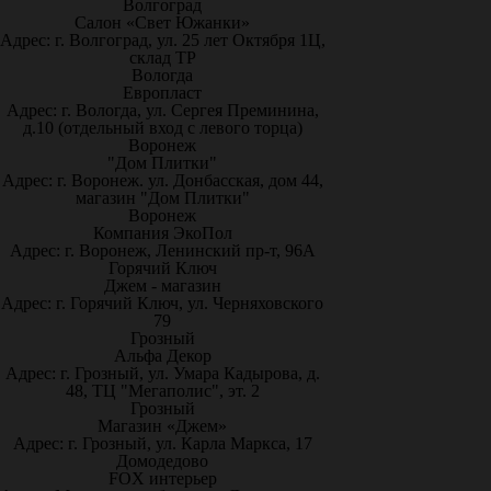
Волгоград
Салон «Свет Южанки»
Адрес: г. Волгоград, ул. 25 лет Октября 1Ц,
склад ТР
Вологда
Европласт
Адрес: г. Вологда, ул. Сергея Преминина,
д.10 (отдельный вход с левого торца)
Воронеж
"Дом Плитки"
Адрес: г. Воронеж. ул. Донбасская, дом 44,
магазин "Дом Плитки"
Воронеж
Компания ЭкоПол
Адрес: г. Воронеж, Ленинский пр-т, 96А
Горячий Ключ
Джем - магазин
Адрес: г. Горячий Ключ, ул. Черняховского
79
Грозный
Альфа Декор
Адрес: г. Грозный, ул. Умара Кадырова, д.
48, ТЦ "Мегаполис", эт. 2
Грозный
Магазин «Джем»
Адрес: г. Грозный, ул. Карла Маркса, 17
Домодедово
FOX интерьер