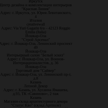
Иркутск
Центр дизайна и комплектации интерьеров
"Красная Линия"
Адрес: г. Иркутск, ул. Юрия Левитанского,
4
Италия
creativewall
Адрес: Via Yuri Gagarin 6/a – 42123 Reggio
Emilia (Italia)
Йошкар-Ола
"Строй Арсенал"
Адрес: г. Йошкар-Ола, Ленинский проспект
49
Йошкар-Ола
Интерьерный салон "Белый эскиз"
Адрес: г. Йошкар-Ола, ул. Воинов-
Интернационалистов, д. 36
Йошкар-Ола
Торговый дом "Сайвер"
Адрес: г. Йошкар-Ола, ул. Ленинский пр-т,
д.8
Казань
Лепной Декор
Адрес: г. Казань, ул. Хусаина Ямашева,
д.93, ТК «Савиново», 2 таж
Казань
Магазин-склад архитектурного декора
"Статус Кво" (склад Артполе)