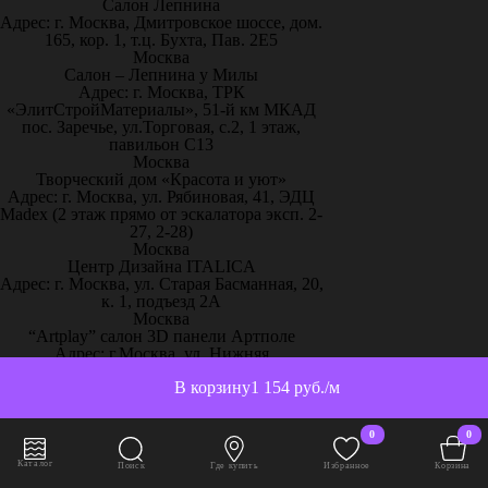
Салон Лепнина
Адрес: г. Москва, Дмитровское шоссе, дом.
165, кор. 1, т.ц. Бухта, Пав. 2Е5
Москва
Салон – Лепнина у Милы
Адрес: г. Москва, ТРК
«ЭлитСтройМатериалы», 51-й км МКАД
пос. Заречье, ул.Торговая, с.2, 1 этаж,
павильон С13
Москва
Творческий дом «Красота и уют»
Адрес: г. Москва, ул. Рябиновая, 41, ЭДЦ
Madex (2 этаж прямо от эскалатора эксп. 2-
27, 2-28)
Москва
Центр Дизайна ITALICA
Адрес: г. Москва, ул. Старая Басманная, 20,
к. 1, подъезд 2А
Москва
“Artplay” салон 3D панели Артполе
Адрес: г.Москва, ул. Нижняя
Сыромятническая, стр.12, ШР 111
В корзину
1 154 руб./м
Москва
“Artpole” 3D панели, 65 км МКАД
Адрес: г. Москва, 65 км МКАД, дом
0
0
выставочный 18/11
Москва
Каталог
Поиск
Где купить
Избранное
Корзина
“Декор-Интерьер” ТЦ «Family Room»