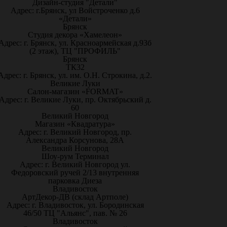
Дизайн-студия "Детали"
Адрес: г.Брянск, ул Войстроченко д.6
«Детали»
Брянск
Студия декора «Хамелеон»
Адрес: г. Брянск, ул. Красноармейская д.93б
(2 этаж), ТЦ "ПРОФИЛЬ"
Брянск
ТК32
Адрес: г. Брянск, ул. им. О.Н. Строкина, д.2.
Великие Луки
Салон-магазин «FORMAT»
Адрес: г. Великие Луки, пр. Октябрьский д.
60
Великий Новгород
Магазин «Квадратура»
Адрес: г. Великий Новгород, пр.
Александра Корсунова, 28А
Великий Новгород
Шоу-рум Терминал
Адрес: г. Великий Новгород ул.
Федоровский ручей 2/13 внутренняя
парковка Диеза
Владивосток
АртДекор-ДВ (склад Артполе)
Адрес: г. Владивосток, ул. Бородинская
46/50 ТЦ "Альянс", пав. № 26
Владивосток