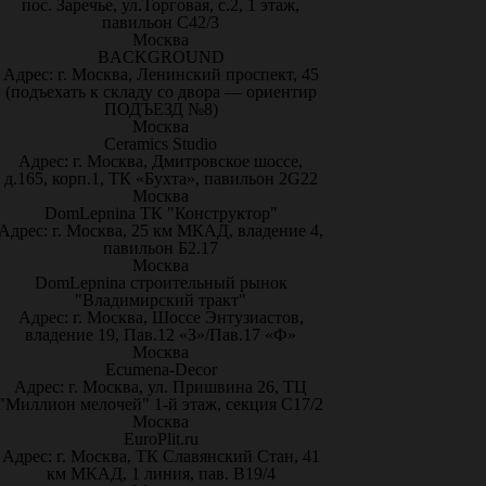
пос. Заречье, ул.Торговая, с.2, 1 этаж,
павильон С42/3
Москва
BACKGROUND
Адрес: г. Москва, Ленинский проспект, 45
(подъехать к складу со двора — ориентир
ПОДЪЕЗД №8)
Москва
Ceramics Studio
Адрес: г. Москва, Дмитровское шоссе,
д.165, корп.1, ТК «Бухта», павильон 2G22
Москва
DomLepnina ТК "Конструктор"
Адрес: г. Москва, 25 км МКАД, владение 4,
павильон Б2.17
Москва
DomLepnina строительный рынок
"Владимирский тракт"
Адрес: г. Москва, Шоссе Энтузиастов,
владение 19, Пав.12 «З»/Пав.17 «Ф»
Москва
Ecumena-Decor
Адрес: г. Москва, ул. Пришвина 26, ТЦ
"Миллион мелочей" 1-й этаж, секция С17/2
Москва
EuroPlit.ru
Адрес: г. Москва, ТК Славянский Стан, 41
км МКАД, 1 линия, пав. В19/4