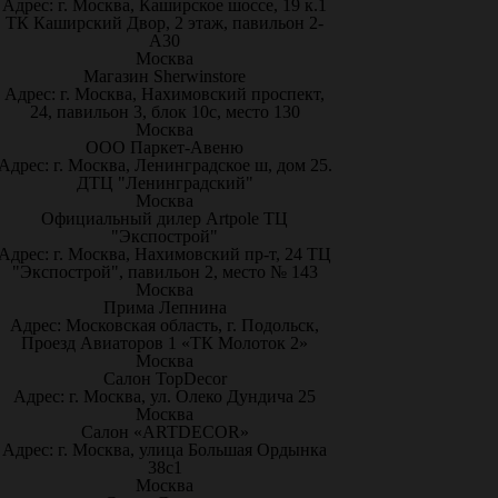
Адрес: г. Москва, Каширское шоссе, 19 к.1
ТК Каширский Двор, 2 этаж, павильон 2-
А30
Москва
Магазин Sherwinstore
Адрес: г. Москва, Нахимовский проспект,
24, павильон 3, блок 10с, место 130
Москва
ООО Паркет-Авeню
Адрес: г. Москва, Ленинградское ш, дом 25.
ДТЦ "Ленинградский"
Москва
Официальный дилер Artpole ТЦ
"Экспострой"
Адрес: г. Москва, Нахимовский пр-т, 24 ТЦ
"Экспострой", павильон 2, место № 143
Москва
Прима Лепнина
Адрес: Московская область, г. Подольск,
Проезд Авиаторов 1 «ТК Молоток 2»
Москва
Салон TopDecor
Адрес: г. Москва, ул. Олеко Дундича 25
Москва
Салон «ARTDECOR»
Адрес: г. Москва, улица Большая Ордынка
38с1
Москва