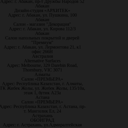
Адрес: г. Абакан, пр-т Дружбы Народов 52
Абакан
Дизайн-студия «АРХИТЕК»
Адрес: г. Абакан, ул. Пушкина, 100
Абакан
Салон - магазин "Декорация"
Адрес: г. Абакан, ул. Кирова 112/3
Абакан
Салон напольных покрытий и дверей
"Премиум"
Адрес: г. Абакан, ул. Лермонтова 21, к1
офис 266Н
Австралия
Alternative Surfaces
Адрес: Melbourne, 329 Darebin Road,
Thornbury, VIC 3071
Алматы
Салон «ПРЕМЬЕРА»
Адрес: Республика Казахстан, г. Алматы,
ТК Жибек Жолы, ул. Жибек Жолы, 135/10а,
этаж 1, бутик А23а
Астана
Салон «ПРЕМЬЕРА»
Адрес: Республика Казахстан, г. Астана, пр-
т. Мангилик Ел, 24
Астрахань
ОБОИГРАД
Адрес: г. Астрахань, ул.Адмиралтейская