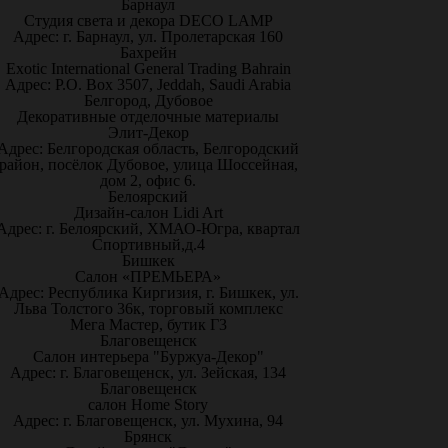
Барнаул
Студия света и декора DECO LAMP
Адрес: г. Барнаул, ул. Пролетарская 160
Бахрейн
Exotic International General Trading Bahrain
Адрес: P.O. Box 3507, Jeddah, Saudi Arabia
Белгород, Дубовое
Декоративные отделочные материалы
Элит-Декор
Адрес: Белгородская область, Белгородский
район, посёлок Дубовое, улица Шоссейная,
дом 2, офис 6.
Белоярский
Дизайн-салон Lidi Art
Адрес: г. Белоярский, ХМАО-Югра, квартал
Спортивный,д.4
Бишкек
Салон «ПРЕМЬЕРА»
Адрес: Республика Киргизия, г. Бишкек, ул.
Льва Толстого 36к, торговый комплекс
Мега Мастер, бутик Г3
Благовещенск
Салон интерьера "Буржуа-Декор"
Адрес: г. Благовещенск, ул. Зейская, 134
Благовещенск
салон Home Story
Адрес: г. Благовещенск, ул. Мухина, 94
Брянск