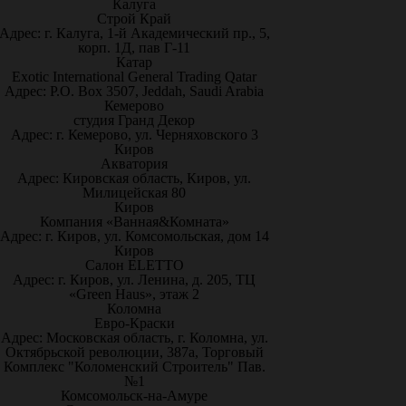
Калуга
Строй Край
Адрес: г. Калуга, 1-й Академический пр., 5,
корп. 1Д, пав Г-11
Катар
Exotic International General Trading Qatar
Адрес: P.O. Box 3507, Jeddah, Saudi Arabia
Кемерово
студия Гранд Декор
Адрес: г. Кемерово, ул. Черняховского 3
Киров
Акватория
Адрес: Кировская область, Киров, ул.
Милицейская 80
Киров
Компания «Ванная&Комната»
Адрес: г. Киров, ул. Комсомольская, дом 14
Киров
Салон ELETTO
Адрес: г. Киров, ул. Ленина, д. 205, ТЦ
«Green Haus», этаж 2
Коломна
Евро-Краски
Адрес: Московская область, г. Коломна, ул.
Октябрьской революции, 387а, Торговый
Комплекс "Коломенский Строитель" Пав.
№1
Комсомольск-на-Амуре