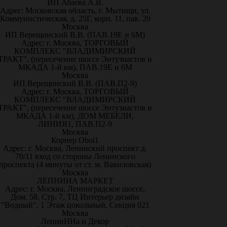
ИП Абаева А.В.
Адрес: Московская область, г. Мытищи, ул.
Коммунистическая, д. 25Г, корп. 11, пав. 20
Москва
ИП Верещинский В.В. (ПАВ.19Е и 6М)
Адрес: г. Москва, ТОРГОВЫЙ
КОМПЛЕКС "ВЛАДИМИРСКИЙ
ТРАКТ", (пересечение шоссе Энтузиастов и
МКАДА 1-й км), ПАВ.19Е и 6М
Москва
ИП Верещинский В.В. (ПАВ.П2-9)
Адрес: г. Москва, ТОРГОВЫЙ
КОМПЛЕКС "ВЛАДИМИРСКИЙ
ТРАКТ", (пересечение шоссе Энтузиастов и
МКАДА 1-й км), ДОМ МЕБЕЛИ,
ЛИНИЯ1, ПАВ.П2-9
Москва
Корнер Oboi1
Адрес: г. Москва, Ленинский проспект д.
70/11 вход со стороны Ленинского
проспекта (4 минуты от ст. м. Вавиловская)
Москва
ЛЕПНИНА МАРКЕТ
Адрес: г. Москва, Ленинградское шоссе,
Дом. 58, Стр. 7, ТЦ Интерьер дизайн
"Водный", 1 Этаж цокольный, Секция 021
Москва
ЛепниННа и Декор