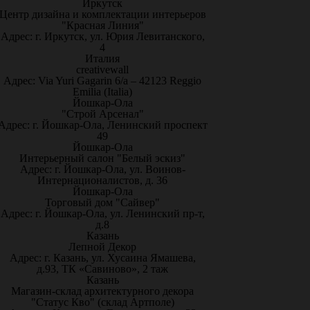
Иркутск
Центр дизайна и комплектации интерьеров
"Красная Линия"
Адрес: г. Иркутск, ул. Юрия Левитанского,
4
Италия
creativewall
Адрес: Via Yuri Gagarin 6/a – 42123 Reggio
Emilia (Italia)
Йошкар-Ола
"Строй Арсенал"
Адрес: г. Йошкар-Ола, Ленинский проспект
49
Йошкар-Ола
Интерьерный салон "Белый эскиз"
Адрес: г. Йошкар-Ола, ул. Воинов-
Интернационалистов, д. 36
Йошкар-Ола
Торговый дом "Сайвер"
Адрес: г. Йошкар-Ола, ул. Ленинский пр-т,
д.8
Казань
Лепной Декор
Адрес: г. Казань, ул. Хусаина Ямашева,
д.93, ТК «Савиново», 2 таж
Казань
Магазин-склад архитектурного декора
"Статус Кво" (склад Артполе)