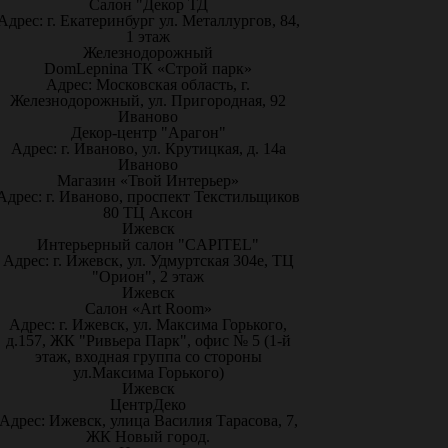
Салон "Декор ТД
Адрес: г. Екатеринбург ул. Металлургов, 84,
1 этаж
Железнодорожный
DomLepnina ТК «Строй парк»
Адрес: Московская область, г.
Железнодорожный, ул. Пригородная, 92
Иваново
Декор-центр "Арагон"
Адрес: г. Иваново, ул. Крутицкая, д. 14а
Иваново
Магазин «Твой Интерьер»
Адрес: г. Иваново, проспект Текстильщиков
80 ТЦ Аксон
Ижевск
Интерьерный салон "CAPITEL"
Адрес: г. Ижевск, ул. Удмуртская 304е, ТЦ
"Орион", 2 этаж
Ижевск
Салон «Art Room»
Адрес: г. Ижевск, ул. Максима Горького,
д.157, ЖК "Ривьера Парк", офис № 5 (1-й
этаж, входная группа со стороны
ул.Максима Горького)
Ижевск
ЦентрДеко
Адрес: Ижевск, улица Василия Тарасова, 7,
ЖК Новый город.