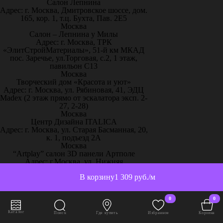
Салон Лепнина
Адрес: г. Москва, Дмитровское шоссе, дом.
165, кор. 1, т.ц. Бухта, Пав. 2Е5
Москва
Салон – Лепнина у Милы
Адрес: г. Москва, ТРК
«ЭлитСтройМатериалы», 51-й км МКАД
пос. Заречье, ул.Торговая, с.2, 1 этаж,
павильон С13
Москва
Творческий дом «Красота и уют»
Адрес: г. Москва, ул. Рябиновая, 41, ЭДЦ
Madex (2 этаж прямо от эскалатора эксп. 2-
27, 2-28)
Москва
Центр Дизайна ITALICA
Адрес: г. Москва, ул. Старая Басманная, 20,
к. 1, подъезд 2А
Москва
“Artplay” салон 3D панели Артполе
Адрес: г.Москва, ул. Нижняя
Сыромятническая, стр.12, ШР 111
В корзину
1 309 руб./м
Москва
“Artpole” 3D панели, 65 км МКАД
Адрес: г. Москва, 65 км МКАД, дом
0
0
выставочный 18/11
Москва
Каталог
Поиск
Где купить
Избранное
Корзина
“Декор-Интерьер” ТЦ «Family Room»