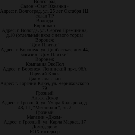
Волгоград
Салон «Свет Южанки»
Адрес: г. Волгоград, ул. 25 лет Октября 1Ц,
склад ТР
Вологда
Европласт
Адрес: г. Вологда, ул. Сергея Преминина,
д.10 (отдельный вход с левого торца)
Воронеж
"Дом Плитки"
Адрес: г. Воронеж. ул. Донбасская, дом 44,
магазин "Дом Плитки"
Воронеж
Компания ЭкоПол
Адрес: г. Воронеж, Ленинский пр-т, 96А
Горячий Ключ
Джем - магазин
Адрес: г. Горячий Ключ, ул. Черняховского
79
Грозный
Альфа Декор
Адрес: г. Грозный, ул. Умара Кадырова, д.
48, ТЦ "Мегаполис", эт. 2
Грозный
Магазин «Джем»
Адрес: г. Грозный, ул. Карла Маркса, 17
Домодедово
FOX интерьер