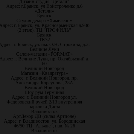
Дизайн-студия "Детали"
Адрес: г.Брянск, ул Войстроченко д.6
«Детали»
Брянск
Студия декора «Хамелеон»
Адрес: г. Брянск, ул. Красноармейская д.93б
(2 этаж), ТЦ "ПРОФИЛЬ"
Брянск
ТК32
Адрес: г. Брянск, ул. им. О.Н. Строкина, д.2.
Великие Луки
Салон-магазин «FORMAT»
Адрес: г. Великие Луки, пр. Октябрьский д.
60
Великий Новгород
Магазин «Квадратура»
Адрес: г. Великий Новгород, пр.
Александра Корсунова, 28А
Великий Новгород
Шоу-рум Терминал
Адрес: г. Великий Новгород ул.
Федоровский ручей 2/13 внутренняя
парковка Диеза
Владивосток
АртДекор-ДВ (склад Артполе)
Адрес: г. Владивосток, ул. Бородинская
46/50 ТЦ "Альянс", пав. № 26
Владивосток