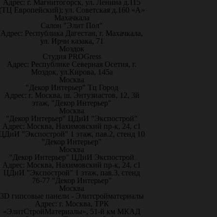
Адрес: г. Магнитогорск, ул. Ленина д.115
(ТЦ Европейский); ул. Советская д.160 «А»
Махачкала
Салон "Элит Пол"
Адрес: Республика Дагестан, г. Махачкала,
ул. Ирчи казака, 71
Моздок
Студия PROGress
Адрес: Республике Северная Осетия, г.
Моздок, ул.Кирова, 145а
Москва
"Декор Интерьер" Тц Город
Адрес: г. Москва, ш. Энтузиастов, 12, 3й
этаж, "Декор Интерьер"
Москва
"Декор Интерьер" ЦДиИ "Экспострой"
Адрес: Москва, Нахимовский пр-к, 24, с1
ЦДиИ "Экспострой" 1 этаж, пав.2, стенд 10
"Декор Интерьер"
Москва
"Декор Интерьер" ЦДиИ Экспострой
Адрес: Москва, Нахимовский пр-к, 24, с1
ЦДиИ "Экспострой" 1 этаж, пав.3, стенд
76-77 "Декор Интерьер"
Москва
3D гипсовые панели - Элитсройматериалы
Адрес: г. Москва, ТРК
«ЭлитСтройМатериалы», 51-й км МКАД