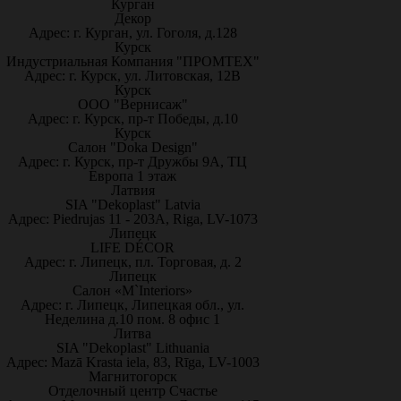
Курган
Декор
Адрес: г. Курган, ул. Гоголя, д.128
Курск
Индустриальная Компания "ПРОМТЕХ"
Адрес: г. Курск, ул. Литовская, 12В
Курск
ООО "Вернисаж"
Адрес: г. Курск, пр-т Победы, д.10
Курск
Салон "Doka Design"
Адрес: г. Курск, пр-т Дружбы 9А, ТЦ
Европа 1 этаж
Латвия
SIA "Dekoplast" Latvia
Адрес: Piedrujas 11 - 203A, Riga, LV-1073
Липецк
LIFE DÉCOR
Адрес: г. Липецк, пл. Торговая, д. 2
Липецк
Салон «M`Interiors»
Адрес: г. Липецк, Липецкая обл., ул.
Неделина д.10 пом. 8 офис 1
Литва
SIA "Dekoplast" Lithuania
Адрес: Mazā Krasta iela, 83, Rīga, LV-1003
Магнитогорск
Отделочный центр Счастье