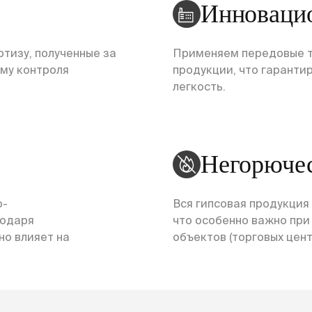
Инноваци
тизу, полученные за
Применяем передовые т
ему контроля
продукции, что гарантир
легкость.
Негорюче
о-
Вся гипсовая продукция
годаря
что особенно важно пр
но влияет на
объектов (торговых центр