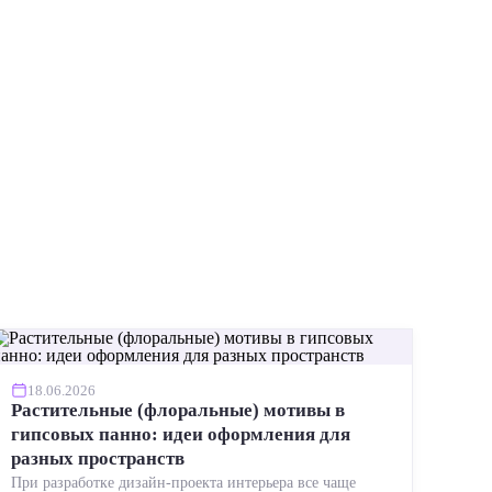
ИНСТР
18.06.2026
Растительные (флоральные) мотивы в
гипсовых панно: идеи оформления для
разных пространств
При разработке дизайн-проекта интерьера все чаще