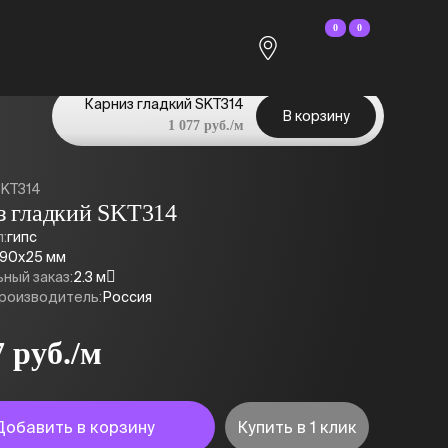
0
0
Карниз гладкий SKT314
В корзину
1 077 руб./м
SKT314
з гладкий SKT314
:
гипс
90x25 мм
ный заказ:
2.3 м
роизводитель:
Россия
7 руб./м
Добавить в корзину
Купить в 1 клик