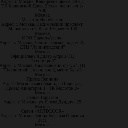
Адрес: г. Москва, Каширское шоссе, 19 к.1
ТК Каширский Двор, 2 этаж, павильон 2-
А30
Москва
Магазин Sherwinstore
Адрес: г. Москва, Нахимовский проспект,
24, павильон 3, блок 10с, место 130
Москва
ООО Паркет-Авeню
Адрес: г. Москва, Ленинградское ш, дом 25.
ДТЦ "Ленинградский"
Москва
Официальный дилер Artpole ТЦ
"Экспострой"
Адрес: г. Москва, Нахимовский пр-т, 24 ТЦ
"Экспострой", павильон 2, место № 143
Москва
Прима Лепнина
Адрес: Московская область, г. Подольск,
Проезд Авиаторов 1 «ТК Молоток 2»
Москва
Салон TopDecor
Адрес: г. Москва, ул. Олеко Дундича 25
Москва
Салон «ARTDECOR»
Адрес: г. Москва, улица Большая Ордынка
38с1
Москва