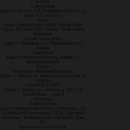
Калуга
Строй Край
Адрес: г. Калуга, 1-й Академический пр., 5,
корп. 1Д, пав Г-11
Катар
Exotic International General Trading Qatar
Адрес: P.O. Box 3507, Jeddah, Saudi Arabia
Кемерово
студия Гранд Декор
Адрес: г. Кемерово, ул. Черняховского 3
Киров
Акватория
Адрес: Кировская область, Киров, ул.
Милицейская 80
Киров
Компания «Ванная&Комната»
Адрес: г. Киров, ул. Комсомольская, дом 14
Киров
Салон ELETTO
Адрес: г. Киров, ул. Ленина, д. 205, ТЦ
«Green Haus», этаж 2
Коломна
Евро-Краски
Адрес: Московская область, г. Коломна, ул.
Октябрьской революции, 387а, Торговый
Комплекс "Коломенский Строитель" Пав.
№1
Комсомольск-на-Амуре