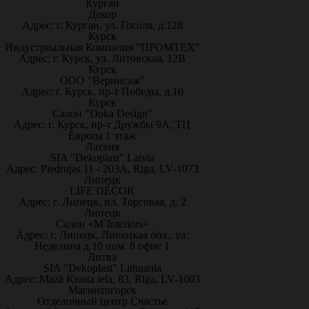
Курган
Декор
Адрес: г. Курган, ул. Гоголя, д.128
Курск
Индустриальная Компания "ПРОМТЕХ"
Адрес: г. Курск, ул. Литовская, 12В
Курск
ООО "Вернисаж"
Адрес: г. Курск, пр-т Победы, д.10
Курск
Салон "Doka Design"
Адрес: г. Курск, пр-т Дружбы 9А, ТЦ
Европа 1 этаж
Латвия
SIA "Dekoplast" Latvia
Адрес: Piedrujas 11 - 203A, Riga, LV-1073
Липецк
LIFE DÉCOR
Адрес: г. Липецк, пл. Торговая, д. 2
Липецк
Салон «M`Interiors»
Адрес: г. Липецк, Липецкая обл., ул.
Неделина д.10 пом. 8 офис 1
Литва
SIA "Dekoplast" Lithuania
Адрес: Mazā Krasta iela, 83, Rīga, LV-1003
Магнитогорск
Отделочный центр Счастье