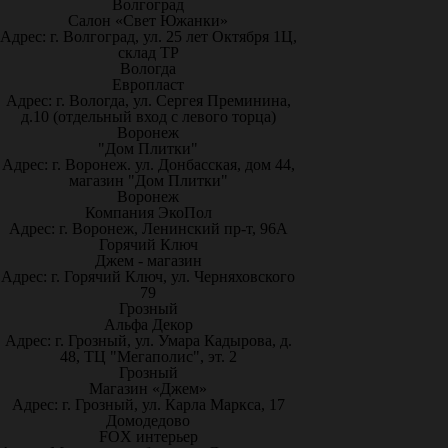
Волгоград
Салон «Свет Южанки»
Адрес: г. Волгоград, ул. 25 лет Октября 1Ц,
склад ТР
Вологда
Европласт
Адрес: г. Вологда, ул. Сергея Преминина,
д.10 (отдельный вход с левого торца)
Воронеж
"Дом Плитки"
Адрес: г. Воронеж. ул. Донбасская, дом 44,
магазин "Дом Плитки"
Воронеж
Компания ЭкоПол
Адрес: г. Воронеж, Ленинский пр-т, 96А
Горячий Ключ
Джем - магазин
Адрес: г. Горячий Ключ, ул. Черняховского
79
Грозный
Альфа Декор
Адрес: г. Грозный, ул. Умара Кадырова, д.
48, ТЦ "Мегаполис", эт. 2
Грозный
Магазин «Джем»
Адрес: г. Грозный, ул. Карла Маркса, 17
Домодедово
FOX интерьер