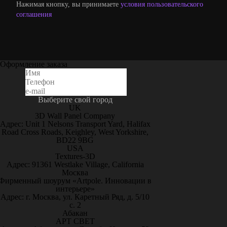
Нажимая кнопку, вы принимаете
условия пользовательского
соглашения
Оформление заказа
Выберите свой город
UK
3D Wall Panel Company
Адрес: Unit 1 Nelsons Transport Yard, Halifax
Road Cross Roads, Keighley, West Yorkshire,
BD22 9BG
USA
Textures-3D
Адрес: 91361 Westlake Village, California
Москва
Фирменный шоурум «Artpole. Инновации в
интерьере»
Адрес: г. Москва, ул. Каретный Ряд, д. 5/10
с. 2
Абакан
АРТ СВЕТ