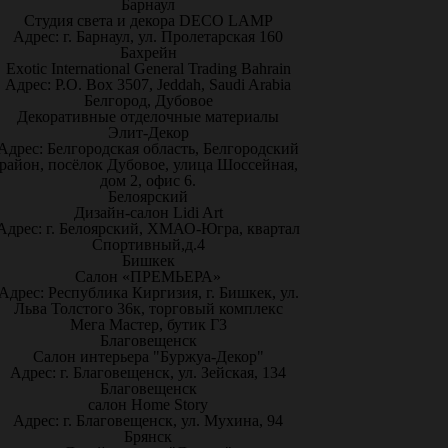
Барнаул
Студия света и декора DECO LAMP
Адрес: г. Барнаул, ул. Пролетарская 160
Бахрейн
Exotic International General Trading Bahrain
Адрес: P.O. Box 3507, Jeddah, Saudi Arabia
Белгород, Дубовое
Декоративные отделочные материалы
Элит-Декор
Адрес: Белгородская область, Белгородский
район, посёлок Дубовое, улица Шоссейная,
дом 2, офис 6.
Белоярский
Дизайн-салон Lidi Art
Адрес: г. Белоярский, ХМАО-Югра, квартал
Спортивный,д.4
Бишкек
Салон «ПРЕМЬЕРА»
Адрес: Республика Киргизия, г. Бишкек, ул.
Льва Толстого 36к, торговый комплекс
Мега Мастер, бутик Г3
Благовещенск
Салон интерьера "Буржуа-Декор"
Адрес: г. Благовещенск, ул. Зейская, 134
Благовещенск
салон Home Story
Адрес: г. Благовещенск, ул. Мухина, 94
Брянск