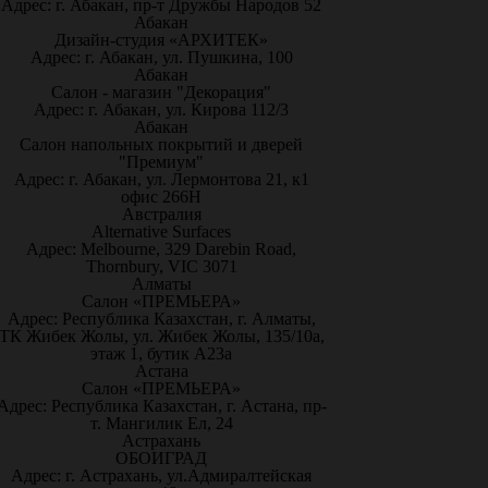
Адрес: г. Абакан, пр-т Дружбы Народов 52
Абакан
Дизайн-студия «АРХИТЕК»
Адрес: г. Абакан, ул. Пушкина, 100
Абакан
Салон - магазин "Декорация"
Адрес: г. Абакан, ул. Кирова 112/3
Абакан
Салон напольных покрытий и дверей
"Премиум"
Адрес: г. Абакан, ул. Лермонтова 21, к1
офис 266Н
Австралия
Alternative Surfaces
Адрес: Melbourne, 329 Darebin Road,
Thornbury, VIC 3071
Алматы
Салон «ПРЕМЬЕРА»
Адрес: Республика Казахстан, г. Алматы,
ТК Жибек Жолы, ул. Жибек Жолы, 135/10а,
этаж 1, бутик А23а
Астана
Салон «ПРЕМЬЕРА»
Адрес: Республика Казахстан, г. Астана, пр-
т. Мангилик Ел, 24
Астрахань
ОБОИГРАД
Адрес: г. Астрахань, ул.Адмиралтейская