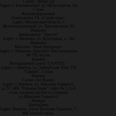
Салон "Декор ТД
Адрес: г. Екатеринбург ул. Металлургов, 84,
1 этаж
Железнодорожный
DomLepnina ТК «Строй парк»
Адрес: Московская область, г.
Железнодорожный, ул. Пригородная, 92
Иваново
Декор-центр "Арагон"
Адрес: г. Иваново, ул. Крутицкая, д. 14а
Иваново
Магазин «Твой Интерьер»
Адрес: г. Иваново, проспект Текстильщиков
80 ТЦ Аксон
Ижевск
Интерьерный салон "CAPITEL"
Адрес: г. Ижевск, ул. Удмуртская 304е, ТЦ
"Орион", 2 этаж
Ижевск
Салон «Art Room»
Адрес: г. Ижевск, ул. Максима Горького,
д.157, ЖК "Ривьера Парк", офис № 5 (1-й
этаж, входная группа со стороны
ул.Максима Горького)
Ижевск
ЦентрДеко
Адрес: Ижевск, улица Василия Тарасова, 7,
ЖК Новый город.