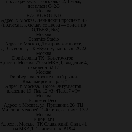
пос. Заречье, ул.Торговая, с.2, 1 этаж,
павильон С42/3
Москва
BACKGROUND
Адрес: г. Москва, Ленинский проспект, 45
(подъехать к складу со двора — ориентир
ПОДЪЕЗД №8)
Москва
Ceramics Studio
Адрес: г. Москва, Дмитровское шоссе,
д.165, корп.1, ТК «Бухта», павильон 2G22
Москва
DomLepnina ТК "Конструктор"
Адрес: г. Москва, 25 км МКАД, владение 4,
павильон Б2.17
Москва
DomLepnina строительный рынок
"Владимирский тракт"
Адрес: г. Москва, Шоссе Энтузиастов,
владение 19, Пав.12 «З»/Пав.17 «Ф»
Москва
Ecumena-Decor
Адрес: г. Москва, ул. Пришвина 26, ТЦ
"Миллион мелочей" 1-й этаж, секция С17/2
Москва
EuroPlit.ru
Адрес: г. Москва, ТК Славянский Стан, 41
км МКАД, 1 линия, пав. В19/4