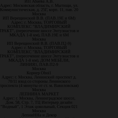
ИП Абаева А.В.
Адрес: Московская область, г. Мытищи, ул.
Коммунистическая, д. 25Г, корп. 11, пав. 20
Москва
ИП Верещинский В.В. (ПАВ.19Е и 6М)
Адрес: г. Москва, ТОРГОВЫЙ
КОМПЛЕКС "ВЛАДИМИРСКИЙ
ТРАКТ", (пересечение шоссе Энтузиастов и
МКАДА 1-й км), ПАВ.19Е и 6М
Москва
ИП Верещинский В.В. (ПАВ.П2-9)
Адрес: г. Москва, ТОРГОВЫЙ
КОМПЛЕКС "ВЛАДИМИРСКИЙ
ТРАКТ", (пересечение шоссе Энтузиастов и
МКАДА 1-й км), ДОМ МЕБЕЛИ,
ЛИНИЯ1, ПАВ.П2-9
Москва
Корнер Oboi1
Адрес: г. Москва, Ленинский проспект д.
70/11 вход со стороны Ленинского
проспекта (4 минуты от ст. м. Вавиловская)
Москва
ЛЕПНИНА МАРКЕТ
Адрес: г. Москва, Ленинградское шоссе,
Дом. 58, Стр. 7, ТЦ Интерьер дизайн
"Водный", 1 Этаж цокольный, Секция 021
Москва
ЛепниННа и Декор