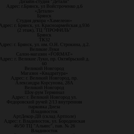
Дизайн-студия "Детали"
Адрес: г.Брянск, ул Войстроченко д.6
«Детали»
Брянск
Студия декора «Хамелеон»
Адрес: г. Брянск, ул. Красноармейская д.93б
(2 этаж), ТЦ "ПРОФИЛЬ"
Брянск
ТК32
Адрес: г. Брянск, ул. им. О.Н. Строкина, д.2.
Великие Луки
Салон-магазин «FORMAT»
Адрес: г. Великие Луки, пр. Октябрьский д.
60
Великий Новгород
Магазин «Квадратура»
Адрес: г. Великий Новгород, пр.
Александра Корсунова, 28А
Великий Новгород
Шоу-рум Терминал
Адрес: г. Великий Новгород ул.
Федоровский ручей 2/13 внутренняя
парковка Диеза
Владивосток
АртДекор-ДВ (склад Артполе)
Адрес: г. Владивосток, ул. Бородинская
46/50 ТЦ "Альянс", пав. № 26
Владивосток