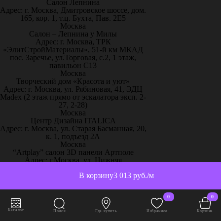
Салон Лепнина
Адрес: г. Москва, Дмитровское шоссе, дом.
165, кор. 1, т.ц. Бухта, Пав. 2Е5
Москва
Салон – Лепнина у Милы
Адрес: г. Москва, ТРК
«ЭлитСтройМатериалы», 51-й км МКАД
пос. Заречье, ул.Торговая, с.2, 1 этаж,
павильон С13
Москва
Творческий дом «Красота и уют»
Адрес: г. Москва, ул. Рябиновая, 41, ЭДЦ
Madex (2 этаж прямо от эскалатора эксп. 2-
27, 2-28)
Москва
Центр Дизайна ITALICA
Адрес: г. Москва, ул. Старая Басманная, 20,
к. 1, подъезд 2А
Москва
“Artplay” салон 3D панели Артполе
Адрес: г.Москва, ул. Нижняя
Сыромятническая, стр.12, ШР 111
В корзину
3 013 руб./м
Москва
“Artpole” 3D панели, 65 км МКАД
Адрес: г. Москва, 65 км МКАД, дом
0
0
выставочный 18/11
Москва
Каталог
Поиск
Где купить
Избранное
Корзина
“Декор-Интерьер” ТЦ «Family Room»