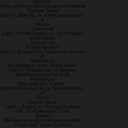
Иркутск
Центр дизайна и комплектации интерьеров
"Красная Линия"
Адрес: г. Иркутск, ул. Юрия Левитанского,
4
Италия
creativewall
Адрес: Via Yuri Gagarin 6/a – 42123 Reggio
Emilia (Italia)
Йошкар-Ола
"Строй Арсенал"
Адрес: г. Йошкар-Ола, Ленинский проспект
49
Йошкар-Ола
Интерьерный салон "Белый эскиз"
Адрес: г. Йошкар-Ола, ул. Воинов-
Интернационалистов, д. 36
Йошкар-Ола
Торговый дом "Сайвер"
Адрес: г. Йошкар-Ола, ул. Ленинский пр-т,
д.8
Казань
Лепной Декор
Адрес: г. Казань, ул. Хусаина Ямашева,
д.93, ТК «Савиново», 2 таж
Казань
Магазин-склад архитектурного декора
"Статус Кво" (склад Артполе)