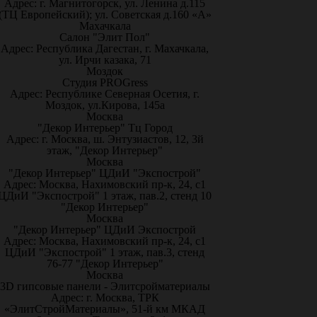
Адрес: г. Магнитогорск, ул. Ленина д.115
(ТЦ Европейский); ул. Советская д.160 «А»
Махачкала
Салон "Элит Пол"
Адрес: Республика Дагестан, г. Махачкала,
ул. Ирчи казака, 71
Моздок
Студия PROGress
Адрес: Республике Северная Осетия, г.
Моздок, ул.Кирова, 145а
Москва
"Декор Интерьер" Тц Город
Адрес: г. Москва, ш. Энтузиастов, 12, 3й
этаж, "Декор Интерьер"
Москва
"Декор Интерьер" ЦДиИ "Экспострой"
Адрес: Москва, Нахимовский пр-к, 24, с1
ЦДиИ "Экспострой" 1 этаж, пав.2, стенд 10
"Декор Интерьер"
Москва
"Декор Интерьер" ЦДиИ Экспострой
Адрес: Москва, Нахимовский пр-к, 24, с1
ЦДиИ "Экспострой" 1 этаж, пав.3, стенд
76-77 "Декор Интерьер"
Москва
3D гипсовые панели - Элитсройматериалы
Адрес: г. Москва, ТРК
«ЭлитСтройМатериалы», 51-й км МКАД