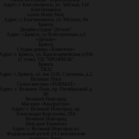
Адрес: г. Благовещенск, ул. Зейская, 134
Благовещенск
салон Home Story
Адрес: г. Благовещенск, ул. Мухина, 94
Брянск
Дизайн-студия "Детали"
Адрес: г.Брянск, ул Войстроченко д.6
«Детали»
Брянск
Студия декора «Хамелеон»
Адрес: г. Брянск, ул. Красноармейская д.93б
(2 этаж), ТЦ "ПРОФИЛЬ"
Брянск
ТК32
Адрес: г. Брянск, ул. им. О.Н. Строкина, д.2.
Великие Луки
Салон-магазин «FORMAT»
Адрес: г. Великие Луки, пр. Октябрьский д.
60
Великий Новгород
Магазин «Квадратура»
Адрес: г. Великий Новгород, пр.
Александра Корсунова, 28А
Великий Новгород
Шоу-рум Терминал
Адрес: г. Великий Новгород ул.
Федоровский ручей 2/13 внутренняя
парковка Диеза