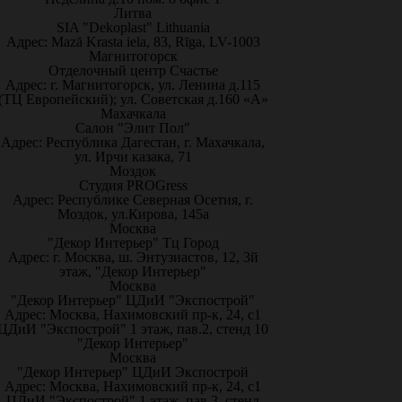
Литва
SIA "Dekoplast" Lithuania
Адрес: Mazā Krasta iela, 83, Rīga, LV-1003
Магнитогорск
Отделочный центр Счастье
Адрес: г. Магнитогорск, ул. Ленина д.115
(ТЦ Европейский); ул. Советская д.160 «А»
Махачкала
Салон "Элит Пол"
Адрес: Республика Дагестан, г. Махачкала,
ул. Ирчи казака, 71
Моздок
Студия PROGress
Адрес: Республике Северная Осетия, г.
Моздок, ул.Кирова, 145а
Москва
"Декор Интерьер" Тц Город
Адрес: г. Москва, ш. Энтузиастов, 12, 3й
этаж, "Декор Интерьер"
Москва
"Декор Интерьер" ЦДиИ "Экспострой"
Адрес: Москва, Нахимовский пр-к, 24, с1
ЦДиИ "Экспострой" 1 этаж, пав.2, стенд 10
"Декор Интерьер"
Москва
"Декор Интерьер" ЦДиИ Экспострой
Адрес: Москва, Нахимовский пр-к, 24, с1
ЦДиИ "Экспострой" 1 этаж, пав.3, стенд