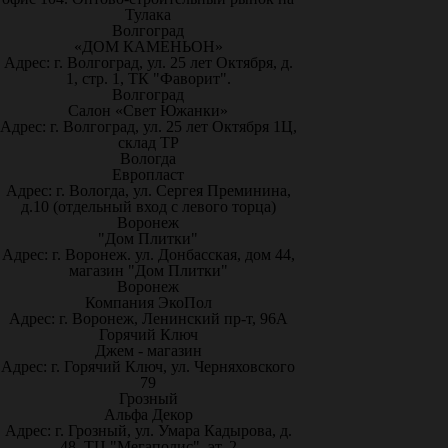
Тулака
Волгоград
«ДОМ КАМЕНЬОН»
Адрес: г. Волгоград, ул. 25 лет Октября, д.
1, стр. 1, ТК "Фаворит".
Волгоград
Салон «Свет Южанки»
Адрес: г. Волгоград, ул. 25 лет Октября 1Ц,
склад ТР
Вологда
Европласт
Адрес: г. Вологда, ул. Сергея Преминина,
д.10 (отдельный вход с левого торца)
Воронеж
"Дом Плитки"
Адрес: г. Воронеж. ул. Донбасская, дом 44,
магазин "Дом Плитки"
Воронеж
Компания ЭкоПол
Адрес: г. Воронеж, Ленинский пр-т, 96А
Горячий Ключ
Джем - магазин
Адрес: г. Горячий Ключ, ул. Черняховского
79
Грозный
Альфа Декор
Адрес: г. Грозный, ул. Умара Кадырова, д.
48, ТЦ "Мегаполис", эт. 2