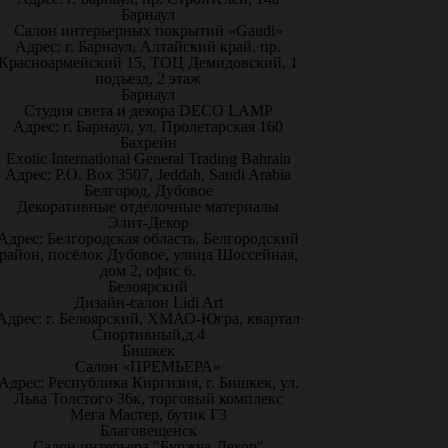
Барнаул
Салон интерьерных покрытий «Gaudi»
Адрес: г. Барнаул, Алтайский край, пр.
Красноармейский 15, ТОЦ Демидовский, 1
подъезд, 2 этаж
Барнаул
Студия света и декора DECO LAMP
Адрес: г. Барнаул, ул. Пролетарская 160
Бахрейн
Exotic International General Trading Bahrain
Адрес: P.O. Box 3507, Jeddah, Saudi Arabia
Белгород, Дубовое
Декоративные отделочные материалы
Элит-Декор
Адрес: Белгородская область, Белгородский
район, посёлок Дубовое, улица Шоссейная,
дом 2, офис 6.
Белоярский
Дизайн-салон Lidi Art
Адрес: г. Белоярский, ХМАО-Югра, квартал
Спортивный,д.4
Бишкек
Салон «ПРЕМЬЕРА»
Адрес: Республика Киргизия, г. Бишкек, ул.
Льва Толстого 36к, торговый комплекс
Мега Мастер, бутик Г3
Благовещенск
Салон интерьера "Буржуа-Декор"