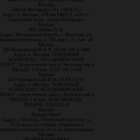
Москва
«Декор Интерьер» ТЦ «ЛЕНТА»
Адрес: г. Москва, 47й км МКАД, вл31с1,
цокольный этаж «Декор Интерьер»
Москва
ИП Абаева А.В.
Адрес: Московская область, г. Мытищи, ул.
Коммунистическая, д. 25Г, корп. 11, пав. 20
Москва
ИП Верещинский В.В. (ПАВ.19Е и 6М)
Адрес: г. Москва, ТОРГОВЫЙ
КОМПЛЕКС "ВЛАДИМИРСКИЙ
ТРАКТ", (пересечение шоссе Энтузиастов и
МКАДА 1-й км), ПАВ.19Е и 6М
Москва
ИП Верещинский В.В. (ПАВ.П2-9)
Адрес: г. Москва, ТОРГОВЫЙ
КОМПЛЕКС "ВЛАДИМИРСКИЙ
ТРАКТ", (пересечение шоссе Энтузиастов и
МКАДА 1-й км), ДОМ МЕБЕЛИ,
ЛИНИЯ1, ПАВ.П2-9
Москва
Корнер Oboi1
Адрес: г. Москва, Ленинский проспект д.
70/11 вход со стороны Ленинского
проспекта (4 минуты от ст. м. Вавиловская)
Москва
ЛЕПНИНА МАРКЕТ