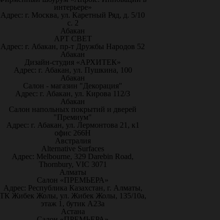
интерьере»
Адрес: г. Москва, ул. Каретный Ряд, д. 5/10
с. 2
Абакан
АРТ СВЕТ
Адрес: г. Абакан, пр-т Дружбы Народов 52
Абакан
Дизайн-студия «АРХИТЕК»
Адрес: г. Абакан, ул. Пушкина, 100
Абакан
Салон - магазин "Декорация"
Адрес: г. Абакан, ул. Кирова 112/3
Абакан
Салон напольных покрытий и дверей
"Премиум"
Адрес: г. Абакан, ул. Лермонтова 21, к1
офис 266Н
Австралия
Alternative Surfaces
Адрес: Melbourne, 329 Darebin Road,
Thornbury, VIC 3071
Алматы
Салон «ПРЕМЬЕРА»
Адрес: Республика Казахстан, г. Алматы,
ТК Жибек Жолы, ул. Жибек Жолы, 135/10а,
этаж 1, бутик А23а
Астана
Салон «ПРЕМЬЕРА»