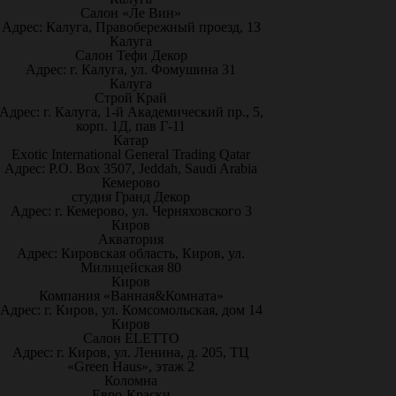
Салон «Ле Вин»
Адрес: Калуга, Правобережный проезд, 13
Калуга
Салон Тефи Декор
Адрес: г. Калуга, ул. Фомушина 31
Калуга
Строй Край
Адрес: г. Калуга, 1-й Академический пр., 5,
корп. 1Д, пав Г-11
Катар
Exotic International General Trading Qatar
Адрес: P.O. Box 3507, Jeddah, Saudi Arabia
Кемерово
студия Гранд Декор
Адрес: г. Кемерово, ул. Черняховского 3
Киров
Акватория
Адрес: Кировская область, Киров, ул.
Милицейская 80
Киров
Компания «Ванная&Комната»
Адрес: г. Киров, ул. Комсомольская, дом 14
Киров
Салон ELETTO
Адрес: г. Киров, ул. Ленина, д. 205, ТЦ
«Green Haus», этаж 2
Коломна
Евро-Краски