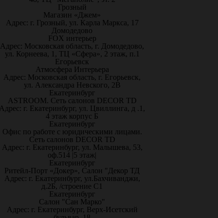
Грозный
Магазин «Джем»
Адрес: г. Грозный, ул. Карла Маркса, 17
Домодедово
FOX интерьер
Адрес: Московская область, г. Домодедово,
ул. Корнеева, 1, ТЦ «Сфера», 2 этаж, п.1
Егорьевск
Атмосфера Интерьера
Адрес: Московская область, г. Егорьевск,
ул. Александра Невского, 2В
Екатеринбург
ASTROOM. Сеть салонов DECOR TD
Адрес: г. Екатеринбург, ул. Цвиллинга, д .1,
4 этаж корпус Б
Екатеринбург
Офис по работе с юридическими лицами.
Сеть салонов DECOR TD
Адрес: г. Екатеринбург, ул. Малышева, 53,
оф.514 |5 этаж|
Екатеринбург
Ритейл-Порт «Докер», Салон "Декор ТД
Адрес: г. Екатеринбург, ул.Бахчиванджи,
д.2Б, /строение С1
Екатеринбург
Салон "Сан Марко"
Адрес: г. Екатеринбург, Верх-Исетский
бульвар, 18