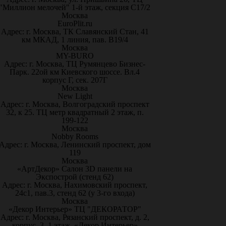
"Миллион мелочей" 1-й этаж, секция С17/2
Москва
EuroPlit.ru
Адрес: г. Москва, ТК Славянский Стан, 41
км МКАД, 1 линия, пав. В19/4
Москва
MY-BURO
Адрес: г. Москва, ТЦ Румянцево Бизнес-
Парк. 22ой км Киевского шоссе. Вл.4
корпус Г, сек. 207Г
Москва
New Light
Адрес: г. Москва, Волгоградский проспект
32, к 25. ТЦ метр квадратный 2 этаж, п.
199-122
Москва
Nobby Rooms
Адрес: г. Москва, Ленинский проспект, дом
119
Москва
«АртДекор» Салон 3D панели на
Экспострой (стенд 62)
Адрес: г. Москва, Нахимовский проспект,
24с1, пав.3, стенд 62 (у 3-го входа)
Москва
«Декор Интерьер» ТЦ "ДЕКОРАТОР"
Адрес: г. Москва, Рязанский проспект, д. 2,
корпус. 3, 1 этаж, «Декор Интерьер»