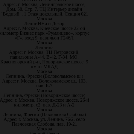
Адрес: г. Москва, Ленинградское шоссе,
Дом. 58, Стр. 7, ТЦ Интерьер дизайн
"Водный", 1 Этаж цокольный, Секция 021
Москва
ЛепниННа и Декор
Адрес: г. Москва, Киевское шоссе 22-ой
километр Бизнес парк «Румянцево», корпус
«Г», вход 9, павильон Г246/1
Москва
Лепнина
Адрес: г. Москва, ТЦ Петровский,
павильоны А-44, В-42, Г-34. МО,
Красногорский р-н, Новорижское шоссе, 9
км от МКАД
Москва
Лепнина, Фрески (Волоколамское ш.)
Адрес: г. Москва, Волоколамское ш., 103,
пав. Б-7
Москва
Лепнина, Фрески (Новорижское шоссе)
Адрес: г. Москва, Новорижское шоссе, 26-й
километр, с2, пав. Д-23 и А-2
Москва
Лепнина, Фрески (Павловская Слобода)
Адрес: г. Москва, ул. Ленина, 76/2, село
Павловская Слобода, пав. 19-21
Москва
Лепной Декор