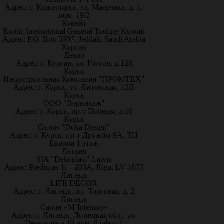
Адрес: г. Красноярск, ул. Маерчака, д. 1,
пом. 19/2
Кувейт
Exotic International General Trading Kuwait
Адрес: P.O. Box 3507, Jeddah, Saudi Arabia
Курган
Декор
Адрес: г. Курган, ул. Гоголя, д.128
Курск
Индустриальная Компания "ПРОМТЕХ"
Адрес: г. Курск, ул. Литовская, 12В
Курск
ООО "Вернисаж"
Адрес: г. Курск, пр-т Победы, д.10
Курск
Салон "Doka Design"
Адрес: г. Курск, пр-т Дружбы 9А, ТЦ
Европа 1 этаж
Латвия
SIA "Dekoplast" Latvia
Адрес: Piedrujas 11 - 203A, Riga, LV-1073
Липецк
LIFE DÉCOR
Адрес: г. Липецк, пл. Торговая, д. 2
Липецк
Салон «M`Interiors»
Адрес: г. Липецк, Липецкая обл., ул.
Неделина д.10 пом. 8 офис 1