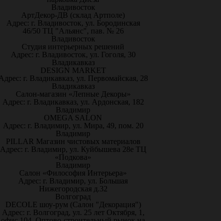
Владивосток
АртДекор-ДВ (склад Артполе)
Адрес: г. Владивосток, ул. Бородинская
46/50 ТЦ "Альянс", пав. № 26
Владивосток
Студия интерьерных решений
Адрес: г. Владивосток, ул. Гоголя, 30
Владикавказ
DESIGN MARKET
Адрес: г. Владикавказ, ул. Первомайская, 28
Владикавказ
Салон-магазин «Лепные Декоры»
Адрес: г. Владикавказ, ул. Ардонская, 182
Владимир
OMEGA SALON
Адрес: г. Владимир, ул. Мира, 49, пом. 20
Владимир
PILLAR Магазин чистовых материалов
Адрес: г. Владимир, ул. Куйбышева 28е ТЦ
«Подкова»
Владимир
Салон «Философия Интерьера»
Адрес: г. Владимир, ул. Большая
Нижегородская д.32
Волгоград
DECOLE шоу-рум (Салон "Декорация")
Адрес: г. Волгоград, ул. 25 лет Октября, 1,
офис 104. Оптово-строительный рынок на