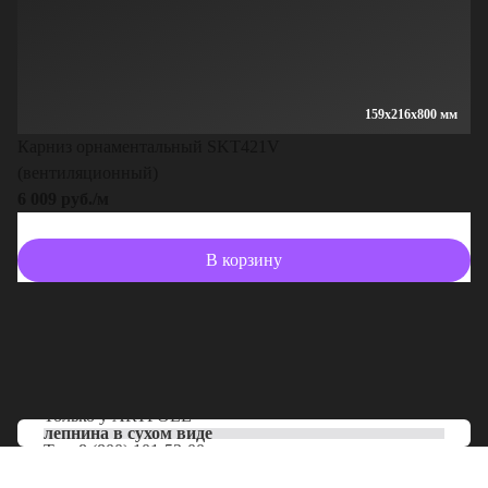
159x216x800 мм
Карниз орнаментальный SKT421V
(вентиляционный)
6 009 руб./м
В корзину
Только у
ARTPOLE
лепнина в сухом виде
Тел:
8 (800) 101-53-00