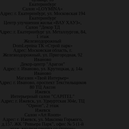
Екатеринбург
Салон «LOYMINA»
Адрес: г. Екатеринбург, ул. Московская 194
Екатеринбург
Центр улучшения жилья «ВАУ ХАУЗ»,
Салон "Декор ТД
Адрес: г. Екатеринбург ул. Металлургов, 84,
1 этаж
Железнодорожный
DomLepnina ТК «Строй парк»
Адрес: Московская область, г.
Железнодорожный, ул. Пригородная, 92
Иваново
Декор-центр "Арагон"
Адрес: г. Иваново, ул. Крутицкая, д. 14а
Иваново
Магазин «Твой Интерьер»
Адрес: г. Иваново, проспект Текстильщиков
80 ТЦ Аксон
Ижевск
Интерьерный салон "CAPITEL"
Адрес: г. Ижевск, ул. Удмуртская 304е, ТЦ
"Орион", 2 этаж
Ижевск
Салон «Art Room»
Адрес: г. Ижевск, ул. Максима Горького,
д.157, ЖК "Ривьера Парк", офис № 5 (1-й
этаж, входная группа со стороны