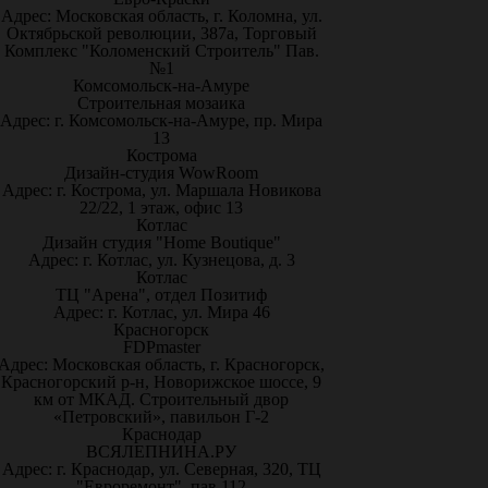
Адрес: Московская область, г. Коломна, ул.
Октябрьской революции, 387а, Торговый
Комплекс "Коломенский Строитель" Пав.
№1
Комсомольск-на-Амуре
Строительная мозаика
Адрес: г. Комсомольск-на-Амуре, пр. Мира
13
Кострома
Дизайн-студия WowRoom
Адрес: г. Кострома, ул. Маршала Новикова
22/22, 1 этаж, офис 13
Котлас
Дизайн студия "Home Boutique"
Адрес: г. Котлас, ул. Кузнецова, д. 3
Котлас
ТЦ "Арена", отдел Позитиф
Адрес: г. Котлас, ул. Мира 46
Красногорск
FDPmaster
Адрес: Московская область, г. Красногорск,
Красногорский р-н, Новорижское шоссе, 9
км от МКАД. Строительный двор
«Петровский», павильон Г-2
Краснодар
ВСЯЛЕПНИНА.РУ
Адрес: г. Краснодар, ул. Северная, 320, ТЦ
"Евроремонт", пав.112