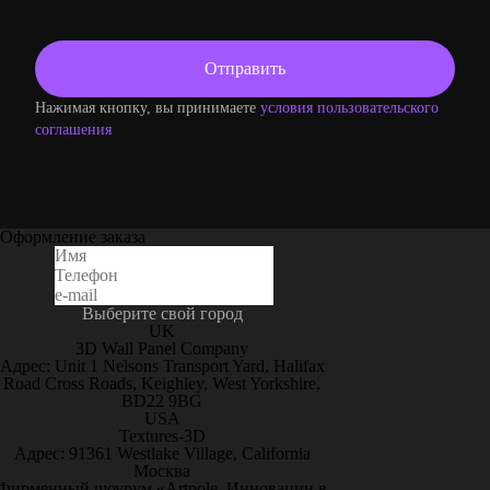
Нажимая кнопку, вы принимаете
условия пользовательского
соглашения
Оформление заказа
Выберите свой город
UK
3D Wall Panel Company
Адрес: Unit 1 Nelsons Transport Yard, Halifax
Road Cross Roads, Keighley, West Yorkshire,
BD22 9BG
USA
Textures-3D
Адрес: 91361 Westlake Village, California
Москва
Фирменный шоурум «Artpole. Инновации в