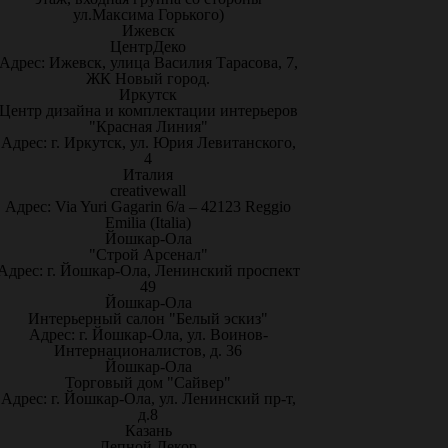
ул.Максима Горького)
Ижевск
ЦентрДеко
Адрес: Ижевск, улица Василия Тарасова, 7,
ЖК Новый город.
Иркутск
Центр дизайна и комплектации интерьеров
"Красная Линия"
Адрес: г. Иркутск, ул. Юрия Левитанского,
4
Италия
creativewall
Адрес: Via Yuri Gagarin 6/a – 42123 Reggio
Emilia (Italia)
Йошкар-Ола
"Строй Арсенал"
Адрес: г. Йошкар-Ола, Ленинский проспект
49
Йошкар-Ола
Интерьерный салон "Белый эскиз"
Адрес: г. Йошкар-Ола, ул. Воинов-
Интернационалистов, д. 36
Йошкар-Ола
Торговый дом "Сайвер"
Адрес: г. Йошкар-Ола, ул. Ленинский пр-т,
д.8
Казань
Лепной Декор