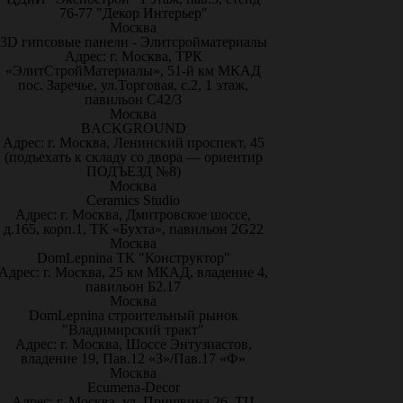
76-77 "Декор Интерьер"
Москва
3D гипсовые панели - Элитсройматериалы
Адрес: г. Москва, ТРК
«ЭлитСтройМатериалы», 51-й км МКАД
пос. Заречье, ул.Торговая, с.2, 1 этаж,
павильон С42/3
Москва
BACKGROUND
Адрес: г. Москва, Ленинский проспект, 45
(подъехать к складу со двора — ориентир
ПОДЪЕЗД №8)
Москва
Ceramics Studio
Адрес: г. Москва, Дмитровское шоссе,
д.165, корп.1, ТК «Бухта», павильон 2G22
Москва
DomLepnina ТК "Конструктор"
Адрес: г. Москва, 25 км МКАД, владение 4,
павильон Б2.17
Москва
DomLepnina строительный рынок
"Владимирский тракт"
Адрес: г. Москва, Шоссе Энтузиастов,
владение 19, Пав.12 «З»/Пав.17 «Ф»
Москва
Ecumena-Decor
Адрес: г. Москва, ул. Пришвина 26, ТЦ