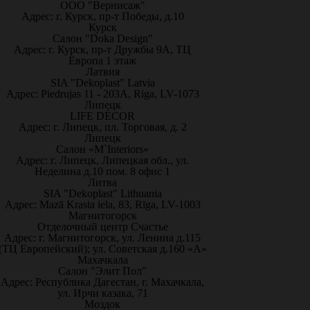
ООО "Вернисаж"
Адрес: г. Курск, пр-т Победы, д.10
Курск
Салон "Doka Design"
Адрес: г. Курск, пр-т Дружбы 9А, ТЦ
Европа 1 этаж
Латвия
SIA "Dekoplast" Latvia
Адрес: Piedrujas 11 - 203A, Riga, LV-1073
Липецк
LIFE DÉCOR
Адрес: г. Липецк, пл. Торговая, д. 2
Липецк
Салон «M`Interiors»
Адрес: г. Липецк, Липецкая обл., ул.
Неделина д.10 пом. 8 офис 1
Литва
SIA "Dekoplast" Lithuania
Адрес: Mazā Krasta iela, 83, Rīga, LV-1003
Магнитогорск
Отделочный центр Счастье
Адрес: г. Магнитогорск, ул. Ленина д.115
(ТЦ Европейский); ул. Советская д.160 «А»
Махачкала
Салон "Элит Пол"
Адрес: Республика Дагестан, г. Махачкала,
ул. Ирчи казака, 71
Моздок