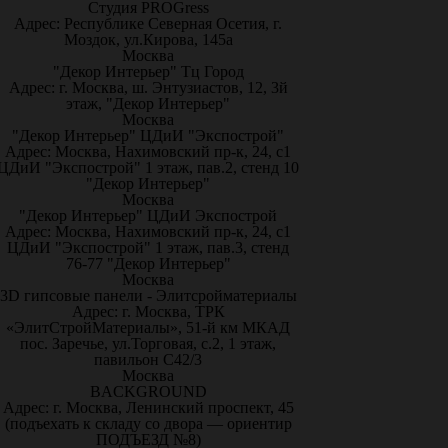
Студия PROGress
Адрес: Республике Северная Осетия, г.
Моздок, ул.Кирова, 145а
Москва
"Декор Интерьер" Тц Город
Адрес: г. Москва, ш. Энтузиастов, 12, 3й
этаж, "Декор Интерьер"
Москва
"Декор Интерьер" ЦДиИ "Экспострой"
Адрес: Москва, Нахимовский пр-к, 24, с1
ЦДиИ "Экспострой" 1 этаж, пав.2, стенд 10
"Декор Интерьер"
Москва
"Декор Интерьер" ЦДиИ Экспострой
Адрес: Москва, Нахимовский пр-к, 24, с1
ЦДиИ "Экспострой" 1 этаж, пав.3, стенд
76-77 "Декор Интерьер"
Москва
3D гипсовые панели - Элитсройматериалы
Адрес: г. Москва, ТРК
«ЭлитСтройМатериалы», 51-й км МКАД
пос. Заречье, ул.Торговая, с.2, 1 этаж,
павильон С42/3
Москва
BACKGROUND
Адрес: г. Москва, Ленинский проспект, 45
(подъехать к складу со двора — ориентир
ПОДЪЕЗД №8)