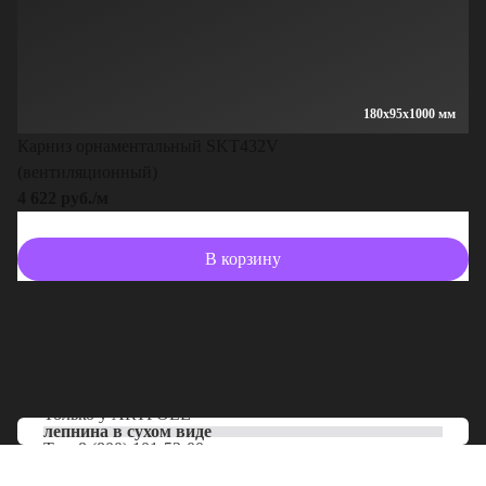
180x95x1000 мм
Карниз орнаментальный SKT432V
(вентиляционный)
4 622 руб./м
В корзину
Только у
ARTPOLE
лепнина в сухом виде
Тел:
8 (800) 101-53-00