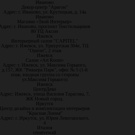
Иваново
Декор-центр "Арагон"
Адрес: г. Иваново, ул. Крутицкая, д. 14а
Иваново
Магазин «Твой Интерьер»
Адрес: г. Иваново, проспект Текстильщиков
80 ТЦ Аксон
Ижевск
Интерьерный салон "CAPITEL"
Адрес: г. Ижевск, ул. Удмуртская 304е, ТЦ
"Орион", 2 этаж
Ижевск
Салон «Art Room»
Адрес: г. Ижевск, ул. Максима Горького,
д.157, ЖК "Ривьера Парк", офис № 5 (1-й
этаж, входная группа со стороны
ул.Максима Горького)
Ижевск
ЦентрДеко
Адрес: Ижевск, улица Василия Тарасова, 7,
ЖК Новый город.
Иркутск
Центр дизайна и комплектации интерьеров
"Красная Линия"
Адрес: г. Иркутск, ул. Юрия Левитанского,
4
Италия
creativewall