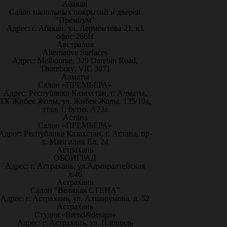
Абакан
Салон напольных покрытий и дверей
"Премиум"
Адрес: г. Абакан, ул. Лермонтова 21, к1
офис 266Н
Австралия
Alternative Surfaces
Адрес: Melbourne, 329 Darebin Road,
Thornbury, VIC 3071
Алматы
Салон «ПРЕМЬЕРА»
Адрес: Республика Казахстан, г. Алматы,
ТК Жибек Жолы, ул. Жибек Жолы, 135/10а,
этаж 1, бутик А23а
Астана
Салон «ПРЕМЬЕРА»
Адрес: Республика Казахстан, г. Астана, пр-
т. Мангилик Ел, 24
Астрахань
ОБОИГРАД
Адрес: г. Астрахань, ул.Адмиралтейская
д.46
Астрахань
Салон "Великая СТЕНА"
Адрес: г. Астрахань, ул. Ахшарумова, д. 52
Астрахань
Студия «Brend&design»
Адрес: г. Астрахань, ул. Площадь