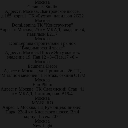
Москва
Ceramics Studio
Адрес: г. Москва, Дмитровское шоссе,
д.165, корп.1, ТК «Бухта», павильон 2G22
Москва
DomLepnina ТК "Конструктор"
Адрес: г. Москва, 25 км МКАД, владение 4,
павильон Б2.17
Москва
DomLepnina строительный рынок
"Владимирский тракт"
Адрес: г. Москва, Шоссе Энтузиастов,
владение 19, Пав.12 «З»/Пав.17 «Ф»
Москва
Ecumena-Decor
Адрес: г. Москва, ул. Пришвина 26, ТЦ
"Миллион мелочей" 1-й этаж, секция С17/2
Москва
EuroPlit.ru
Адрес: г. Москва, ТК Славянский Стан, 41
км МКАД, 1 линия, пав. В19/4
Москва
MY-BURO
Адрес: г. Москва, ТЦ Румянцево Бизнес-
Парк. 22ой км Киевского шоссе. Вл.4
корпус Г, сек. 207Г
Москва
New Light