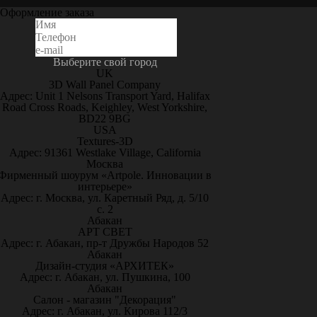
Оформление заказа
Выберите свой город
UK
3D Wall Panel Company
Адрес: Unit 1 Nelsons Transport Yard, Halifax
Road Cross Roads, Keighley, West Yorkshire,
BD22 9BG
USA
Textures-3D
Адрес: 91361 Westlake Village, California
Москва
Фирменный шоурум «Artpole. Инновации в
интерьере»
Адрес: г. Москва, ул. Каретный Ряд, д. 5/10
с. 2
Абакан
АРТ СВЕТ
Адрес: г. Абакан, пр-т Дружбы Народов 52
Абакан
Дизайн-студия «АРХИТЕК»
Адрес: г. Абакан, ул. Пушкина, 100
Абакан
Салон - магазин "Декорация"
Адрес: г. Абакан, ул. Кирова 112/3