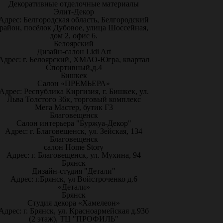
Декоративные отделочные материалы
Элит-Декор
Адрес: Белгородская область, Белгородский
район, посёлок Дубовое, улица Шоссейная,
дом 2, офис 6.
Белоярский
Дизайн-салон Lidi Art
Адрес: г. Белоярский, ХМАО-Югра, квартал
Спортивный,д.4
Бишкек
Салон «ПРЕМЬЕРА»
Адрес: Республика Киргизия, г. Бишкек, ул.
Льва Толстого 36к, торговый комплекс
Мега Мастер, бутик Г3
Благовещенск
Салон интерьера "Буржуа-Декор"
Адрес: г. Благовещенск, ул. Зейская, 134
Благовещенск
салон Home Story
Адрес: г. Благовещенск, ул. Мухина, 94
Брянск
Дизайн-студия "Детали"
Адрес: г.Брянск, ул Войстроченко д.6
«Детали»
Брянск
Студия декора «Хамелеон»
Адрес: г. Брянск, ул. Красноармейская д.93б
(2 этаж), ТЦ "ПРОФИЛЬ"