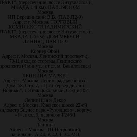
ТРАКТ", (пересечение шоссе Энтузиастов и
МКАДА 1-й км), ПАВ.19Е и 6М
Москва
ИП Верещинский В.В. (ПАВ.П2-9)
Адрес: г. Москва, ТОРГОВЫЙ
КОМПЛЕКС "ВЛАДИМИРСКИЙ
ТРАКТ", (пересечение шоссе Энтузиастов и
МКАДА 1-й км), ДОМ МЕБЕЛИ,
ЛИНИЯ1, ПАВ.П2-9
Москва
Корнер Oboi1
Адрес: г. Москва, Ленинский проспект д.
70/11 вход со стороны Ленинского
проспекта (4 минуты от ст. м. Вавиловская)
Москва
ЛЕПНИНА МАРКЕТ
Адрес: г. Москва, Ленинградское шоссе,
Дом. 58, Стр. 7, ТЦ Интерьер дизайн
"Водный", 1 Этаж цокольный, Секция 021
Москва
ЛепниННа и Декор
Адрес: г. Москва, Киевское шоссе 22-ой
километр Бизнес парк «Румянцево», корпус
«Г», вход 9, павильон Г246/1
Москва
Лепнина
Адрес: г. Москва, ТЦ Петровский,
павильоны А-44, В-42, Г-34. МО,