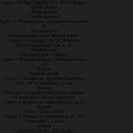
Адрес: Via Yuri Gagarin 6/a – 42123 Reggio
Emilia (Italia)
Йошкар-Ола
"Строй Арсенал"
Адрес: г. Йошкар-Ола, Ленинский проспект
49
Йошкар-Ола
Интерьерный салон "Белый эскиз"
Адрес: г. Йошкар-Ола, ул. Воинов-
Интернационалистов, д. 36
Йошкар-Ола
Торговый дом "Сайвер"
Адрес: г. Йошкар-Ола, ул. Ленинский пр-т,
д.8
Казань
Лепной Декор
Адрес: г. Казань, ул. Хусаина Ямашева,
д.93, ТК «Савиново», 2 таж
Казань
Магазин-склад архитектурного декора
"Статус Кво" (склад Артполе)
Адрес: г. Казань, ул. Горсоветская, д. 33
Казань
Салон "Статус Кв0"
Адрес: г. Казань, ул. Ямашева д. 93, ТК
"Савиново", 2 этаж
Казань
Студия интерьера «My design»