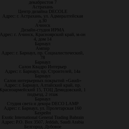
декабристов 7
Астрахань
Центр дизайна DECOLE
Адрес: г. Астрахань, ул. Адмиралтейская
д.30
Ачинск
Дизайн-студия ИРМА
Адрес: г. Ачинск, Красноярский край, м-он
4, дом 14
Барнаул
Ампир
Адрес: г. Барнаул, пр. Социалистический,
78
Барнаул
Салон Квадро Интерьер
Адрес: г. Барнаул, пр. Строителей, 14а
Барнаул
Салон интерьерных покрытий «Gaudi»
Адрес: г. Барнаул, Алтайский край, пр.
Красноармейский 15, ТОЦ Демидовский, 1
подъезд, 2 этаж
Барнаул
Студия света и декора DECO LAMP
Адрес: г. Барнаул, ул. Пролетарская 160
Бахрейн
Exotic International General Trading Bahrain
Адрес: P.O. Box 3507, Jeddah, Saudi Arabia
Белгород, Дубовое