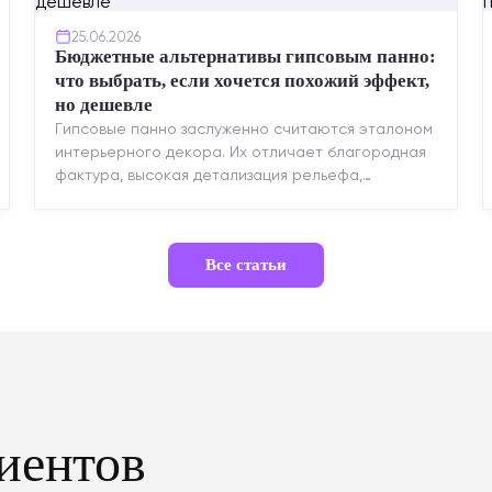
25.06.2026
Бюджетные альтернативы гипсовым панно:
что выбрать, если хочется похожий эффект,
но дешевле
Гипсовые панно заслуженно считаются эталоном
интерьерного декора. Их отличает благородная
фактура, высокая детализация рельефа,
долговечность и возможность реставрации....
Все статьи
иентов