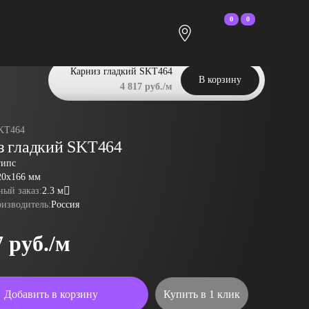
0
0
Карниз гладкий SKT464
В корзину
4 817 руб./м
KT464
з гладкий SKT464
гипс
20x166 мм
ый заказ:
2.3 м
оизводитель:
Россия
7 руб./м
Добавить в корзину
Купить в 1 клик