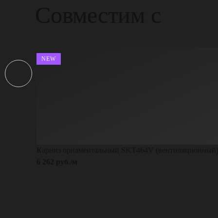
Совместим с
NEW
Карниз орнаментальный SKT464V (вентиляционный
6 262 руб./м