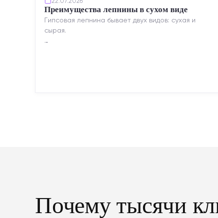
22.07.2026
Преимущества лепнины в сухом виде
Гипсовая лепнина бывает двух видов: сухая и
сырая.
Сухая — это готовые изделия современного
производства: точная геометрия, стабильное
качество, упрощенный...
Почему тысячи кл