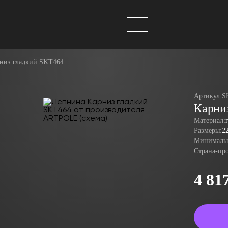
низ гладкий SKT464
Артикул:
S
Карни
Материал:
Размеры:
2
Минимальн
Страна-пр
4 81