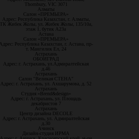
Thornbury, VIC 3071
Алматы
Салон «ПРЕМЬЕРА»
Адрес: Республика Казахстан, г. Алматы,
ТК Жибек Жолы, ул. Жибек Жолы, 135/10а,
этаж 1, бутик А23а
Астана
Салон «ПРЕМЬЕРА»
Адрес: Республика Казахстан, г. Астана, пр-
т. Мангилик Ел, 24
Астрахань
ОБОИГРАД
Адрес: г. Астрахань, ул.Адмиралтейская
д.46
Астрахань
Салон "Великая СТЕНА"
Адрес: г. Астрахань, ул. Ахшарумова, д. 52
Астрахань
Студия «Brend&design»
Адрес: г. Астрахань, ул. Площадь
декабристов 7
Астрахань
Центр дизайна DECOLE
Адрес: г. Астрахань, ул. Адмиралтейская
д.30
Ачинск
Дизайн-студия ИРМА
Адрес: г. Ачинск, Красноярский край, м-он