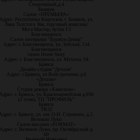
Спортивный,д.4
Бишкек
Салон «ПРЕМЬЕРА»
Адрес: Республика Киргизия, г. Бишкек, ул.
Льва Толстого 36к, торговый комплекс
Мега Мастер, бутик Г3
Благовещенск
Салон интерьера "Буржуа-Декор"
Адрес: г. Благовещенск, ул. Зейская, 134
Благовещенск
салон Home Story
Адрес: г. Благовещенск, ул. Мухина, 94
Брянск
Дизайн-студия "Детали"
Адрес: г.Брянск, ул Войстроченко д.6
«Детали»
Брянск
Студия декора «Хамелеон»
Адрес: г. Брянск, ул. Красноармейская д.93б
(2 этаж), ТЦ "ПРОФИЛЬ"
Брянск
ТК32
Адрес: г. Брянск, ул. им. О.Н. Строкина, д.2.
Великие Луки
Салон-магазин «FORMAT»
Адрес: г. Великие Луки, пр. Октябрьский д.
60
Великий Новгород