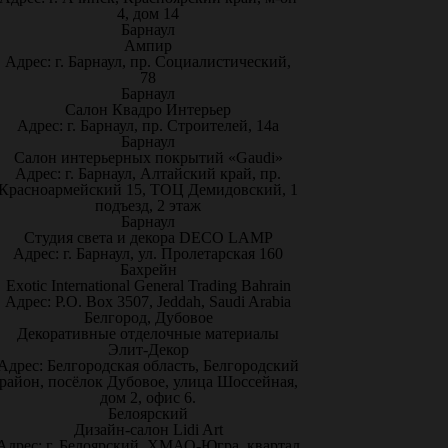
4, дом 14
Барнаул
Ампир
Адрес: г. Барнаул, пр. Социалистический,
78
Барнаул
Салон Квадро Интерьер
Адрес: г. Барнаул, пр. Строителей, 14а
Барнаул
Салон интерьерных покрытий «Gaudi»
Адрес: г. Барнаул, Алтайский край, пр.
Красноармейский 15, ТОЦ Демидовский, 1
подъезд, 2 этаж
Барнаул
Студия света и декора DECO LAMP
Адрес: г. Барнаул, ул. Пролетарская 160
Бахрейн
Exotic International General Trading Bahrain
Адрес: P.O. Box 3507, Jeddah, Saudi Arabia
Белгород, Дубовое
Декоративные отделочные материалы
Элит-Декор
Адрес: Белгородская область, Белгородский
район, посёлок Дубовое, улица Шоссейная,
дом 2, офис 6.
Белоярский
Дизайн-салон Lidi Art
Адрес: г. Белоярский, ХМАО-Югра, квартал