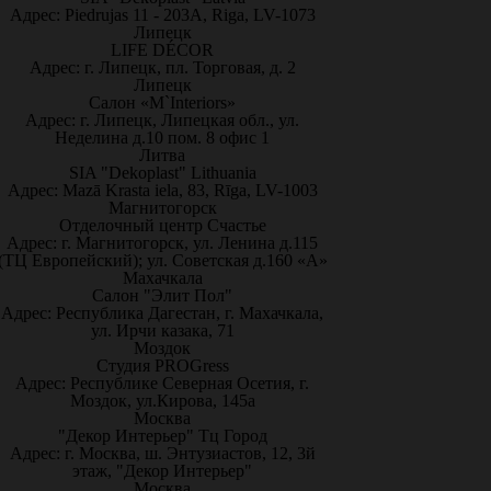
Адрес: Piedrujas 11 - 203A, Riga, LV-1073
Липецк
LIFE DÉCOR
Адрес: г. Липецк, пл. Торговая, д. 2
Липецк
Салон «M`Interiors»
Адрес: г. Липецк, Липецкая обл., ул.
Неделина д.10 пом. 8 офис 1
Литва
SIA "Dekoplast" Lithuania
Адрес: Mazā Krasta iela, 83, Rīga, LV-1003
Магнитогорск
Отделочный центр Счастье
Адрес: г. Магнитогорск, ул. Ленина д.115
(ТЦ Европейский); ул. Советская д.160 «А»
Махачкала
Салон "Элит Пол"
Адрес: Республика Дагестан, г. Махачкала,
ул. Ирчи казака, 71
Моздок
Студия PROGress
Адрес: Республике Северная Осетия, г.
Моздок, ул.Кирова, 145а
Москва
"Декор Интерьер" Тц Город
Адрес: г. Москва, ш. Энтузиастов, 12, 3й
этаж, "Декор Интерьер"
Москва