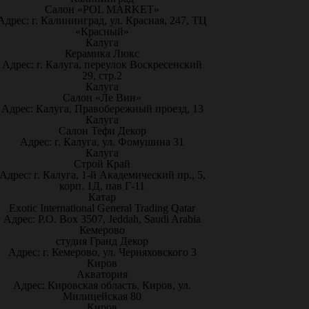
Салон «POL MARKET»
Адрес: г. Калининград, ул. Красная, 247, ТЦ
«Красный»
Калуга
Керамика Люкс
Адрес: г. Калуга, переулок Воскресенский
29, стр.2
Калуга
Салон «Ле Вин»
Адрес: Калуга, Правобережный проезд, 13
Калуга
Салон Тефи Декор
Адрес: г. Калуга, ул. Фомушина 31
Калуга
Строй Край
Адрес: г. Калуга, 1-й Академический пр., 5,
корп. 1Д, пав Г-11
Катар
Exotic International General Trading Qatar
Адрес: P.O. Box 3507, Jeddah, Saudi Arabia
Кемерово
студия Гранд Декор
Адрес: г. Кемерово, ул. Черняховского 3
Киров
Акватория
Адрес: Кировская область, Киров, ул.
Милицейская 80
Киров