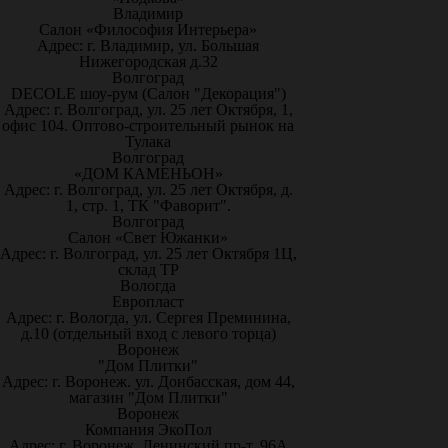
Владимир
Салон «Философия Интерьера»
Адрес: г. Владимир, ул. Большая
Нижегородская д.32
Волгоград
DECOLE шоу-рум (Салон "Декорация")
Адрес: г. Волгоград, ул. 25 лет Октября, 1,
офис 104. Оптово-строительный рынок на
Тулака
Волгоград
«ДОМ КАМЕНЬОН»
Адрес: г. Волгоград, ул. 25 лет Октября, д.
1, стр. 1, ТК "Фаворит".
Волгоград
Салон «Свет Южанки»
Адрес: г. Волгоград, ул. 25 лет Октября 1Ц,
склад ТР
Вологда
Европласт
Адрес: г. Вологда, ул. Сергея Преминина,
д.10 (отдельный вход с левого торца)
Воронеж
"Дом Плитки"
Адрес: г. Воронеж. ул. Донбасская, дом 44,
магазин "Дом Плитки"
Воронеж
Компания ЭкоПол
Адрес: г. Воронеж, Ленинский пр-т, 96А