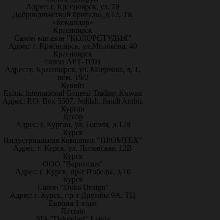
Адрес: г. Красноярск, ул. 78
Добровольческой бригады, д.12, ТК
«Командор»
Красноярск
Салон-магазин "КОЛОРСТУДИЯ"
Адрес: г. Красноярск, ул.Молокова, 40
Красноярск
салон АРТ-ТОН
Адрес: г. Красноярск, ул. Маерчака, д. 1,
пом. 19/2
Кувейт
Exotic International General Trading Kuwait
Адрес: P.O. Box 3507, Jeddah, Saudi Arabia
Курган
Декор
Адрес: г. Курган, ул. Гоголя, д.128
Курск
Индустриальная Компания "ПРОМТЕХ"
Адрес: г. Курск, ул. Литовская, 12В
Курск
ООО "Вернисаж"
Адрес: г. Курск, пр-т Победы, д.10
Курск
Салон "Doka Design"
Адрес: г. Курск, пр-т Дружбы 9А, ТЦ
Европа 1 этаж
Латвия
SIA "Dekoplast" Latvia