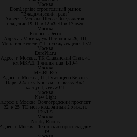
Москва
DomLepnina строительный рынок
"Владимирский тракт"
Адрес: г. Москва, Шоссе Энтузиастов,
владение 19, Пав.12 «З»/Пав.17 «Ф»
Москва
Ecumena-Decor
Адрес: г. Москва, ул. Пришвина 26, ТЦ
"Миллион мелочей" 1-й этаж, секция С17/2
Москва
EuroPlit.ru
Адрес: г. Москва, ТК Славянский Стан, 41
км МКАД, 1 линия, пав. В19/4
Москва
MY-BURO
Адрес: г. Москва, ТЦ Румянцево Бизнес-
Парк. 22ой км Киевского шоссе. Вл.4
корпус Г, сек. 207Г
Москва
New Light
Адрес: г. Москва, Волгоградский проспект
32, к 25. ТЦ метр квадратный 2 этаж, п.
199-122
Москва
Nobby Rooms
Адрес: г. Москва, Ленинский проспект, дом
119
Москва