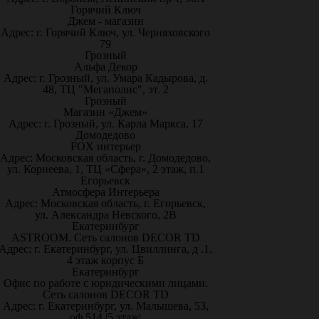
Горячий Ключ
Джем - магазин
Адрес: г. Горячий Ключ, ул. Черняховского
79
Грозный
Альфа Декор
Адрес: г. Грозный, ул. Умара Кадырова, д.
48, ТЦ "Мегаполис", эт. 2
Грозный
Магазин «Джем»
Адрес: г. Грозный, ул. Карла Маркса, 17
Домодедово
FOX интерьер
Адрес: Московская область, г. Домодедово,
ул. Корнеева, 1, ТЦ «Сфера», 2 этаж, п.1
Егорьевск
Атмосфера Интерьера
Адрес: Московская область, г. Егорьевск,
ул. Александра Невского, 2В
Екатеринбург
ASTROOM. Сеть салонов DECOR TD
Адрес: г. Екатеринбург, ул. Цвиллинга, д .1,
4 этаж корпус Б
Екатеринбург
Офис по работе с юридическими лицами.
Сеть салонов DECOR TD
Адрес: г. Екатеринбург, ул. Малышева, 53,
оф.514 |5 этаж|