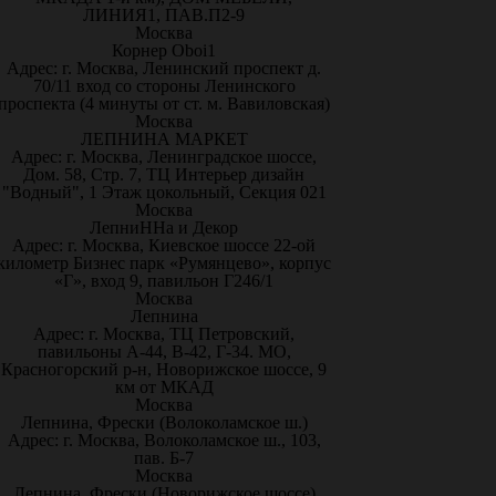
ЛИНИЯ1, ПАВ.П2-9
Москва
Корнер Oboi1
Адрес: г. Москва, Ленинский проспект д.
70/11 вход со стороны Ленинского
проспекта (4 минуты от ст. м. Вавиловская)
Москва
ЛЕПНИНА МАРКЕТ
Адрес: г. Москва, Ленинградское шоссе,
Дом. 58, Стр. 7, ТЦ Интерьер дизайн
"Водный", 1 Этаж цокольный, Секция 021
Москва
ЛепниННа и Декор
Адрес: г. Москва, Киевское шоссе 22-ой
километр Бизнес парк «Румянцево», корпус
«Г», вход 9, павильон Г246/1
Москва
Лепнина
Адрес: г. Москва, ТЦ Петровский,
павильоны А-44, В-42, Г-34. МО,
Красногорский р-н, Новорижское шоссе, 9
км от МКАД
Москва
Лепнина, Фрески (Волоколамское ш.)
Адрес: г. Москва, Волоколамское ш., 103,
пав. Б-7
Москва
Лепнина, Фрески (Новорижское шоссе)