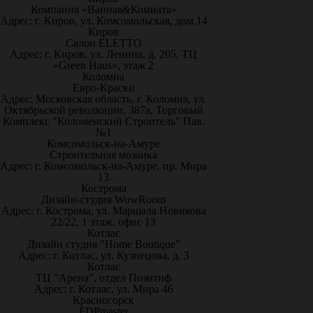
Компания «Ванная&Комната»
Адрес: г. Киров, ул. Комсомольская, дом 14
Киров
Салон ELETTO
Адрес: г. Киров, ул. Ленина, д. 205, ТЦ
«Green Haus», этаж 2
Коломна
Евро-Краски
Адрес: Московская область, г. Коломна, ул.
Октябрьской революции, 387а, Торговый
Комплекс "Коломенский Строитель" Пав.
№1
Комсомольск-на-Амуре
Строительная мозаика
Адрес: г. Комсомольск-на-Амуре, пр. Мира
13
Кострома
Дизайн-студия WowRoom
Адрес: г. Кострома, ул. Маршала Новикова
22/22, 1 этаж, офис 13
Котлас
Дизайн студия "Home Boutique"
Адрес: г. Котлас, ул. Кузнецова, д. 3
Котлас
ТЦ "Арена", отдел Позитиф
Адрес: г. Котлас, ул. Мира 46
Красногорск
FDPmaster