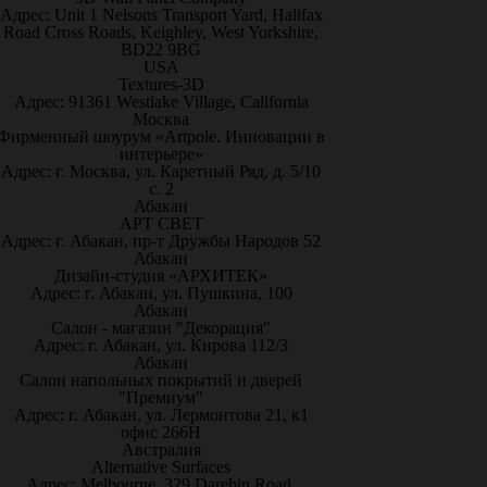
Адрес: Unit 1 Nelsons Transport Yard, Halifax
Road Cross Roads, Keighley, West Yorkshire,
BD22 9BG
USA
Textures-3D
Адрес: 91361 Westlake Village, California
Москва
Фирменный шоурум «Artpole. Инновации в
интерьере»
Адрес: г. Москва, ул. Каретный Ряд, д. 5/10
с. 2
Абакан
АРТ СВЕТ
Адрес: г. Абакан, пр-т Дружбы Народов 52
Абакан
Дизайн-студия «АРХИТЕК»
Адрес: г. Абакан, ул. Пушкина, 100
Абакан
Салон - магазин "Декорация"
Адрес: г. Абакан, ул. Кирова 112/3
Абакан
Салон напольных покрытий и дверей
"Премиум"
Адрес: г. Абакан, ул. Лермонтова 21, к1
офис 266Н
Австралия
Alternative Surfaces
Адрес: Melbourne, 329 Darebin Road,