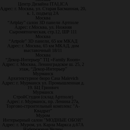
Центр Дизайна ITALICA
Адрес: г. Москва, ул. Старая Басманная, 20,
к. 1, подъезд 2А
Москва
“Artplay” салон 3D панели Артполе
Адрес: г.Москва, ул. Нижняя
Сыромятническая, стр.12, ШР 111
Москва
“Artpole” 3D панели, 65 км МКАД
Адрес: г. Москва, 65 км МКАД, дом
выставочный 18/11
Москва
“Декор-Интерьер” ТЦ «Family Room»
Адрес: г. Москва, Ленинградское ш. 25, 2
этаж, “Декор-Интерьер”
Мурманск
Архитектурное бюро Casa Malevich
Адрес: г. Мурманск ул. Промышленная д.
19. БЦ Гринвич
Мурманск
СтройСтудия (склад Артполе)
Адрес: г. Мурманск, пр. Ленина 27а,
Торгово-строительный комплекс "А-
Квадрат"
Муром
Интерьерный салон "МОДНЫЕ ОБОИ"
Адрес: г. Муром, ул. Карла Маркса д.67А
Набережные Челны