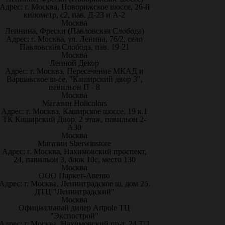
Адрес: г. Москва, Новорижское шоссе, 26-й
километр, с2, пав. Д-23 и А-2
Москва
Лепнина, Фрески (Павловская Слобода)
Адрес: г. Москва, ул. Ленина, 76/2, село
Павловская Слобода, пав. 19-21
Москва
Лепной Декор
Адрес: г. Москва, Пересечение МКАД и
Варшавское ш-се, "Каширский двор 3",
павильон П - 8
Москва
Магазин Holicolors
Адрес: г. Москва, Каширское шоссе, 19 к.1
ТК Каширский Двор, 2 этаж, павильон 2-
А30
Москва
Магазин Sherwinstore
Адрес: г. Москва, Нахимовский проспект,
24, павильон 3, блок 10с, место 130
Москва
ООО Паркет-Авeню
Адрес: г. Москва, Ленинградское ш, дом 25.
ДТЦ "Ленинградский"
Москва
Официальный дилер Artpole ТЦ
"Экспострой"
Адрес: г. Москва, Нахимовский пр-т, 24 ТЦ