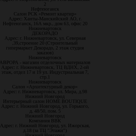
2
Нефтеюганск
Салон РСК «Ремонт квартир»
Адрес: Ханты-Манскийский АО, г.
Нефтеюганск, 16А мкр., дом 63, офис 20
Нижневартовск
ДЕКОРАДО
Адрес: г. Нижневартовск, ул. Северная
,39,строение 20 (Строительный
гипермаркет Декорадо, 2 этаж студия
заказов)
Нижневартовск
АВРОРА - магазин отделочных материалов
Адрес: г. Нижневартовск, ТЦ ВДНХ, 2-ой
этаж, отдел 17 и 19 ул. Индустриальная 7,
стр.1
Нижневартовск
Салон «Архитектурный декор»
Адрес: г. Нижневартовск, ул. Мира, д.98
Нижний Новгород
Интерьерный салон HOME BOUTIQUE
Адрес: г. Нижний Новгород, ул. Горького,
д. 48/50, пом. 5
Нижний Новгород
Компания ВВК
Адрес: г. Нижний Новгород, ул. Ижорская,
д.18 (за ТЦ "Этажи")
Нижний Новгород