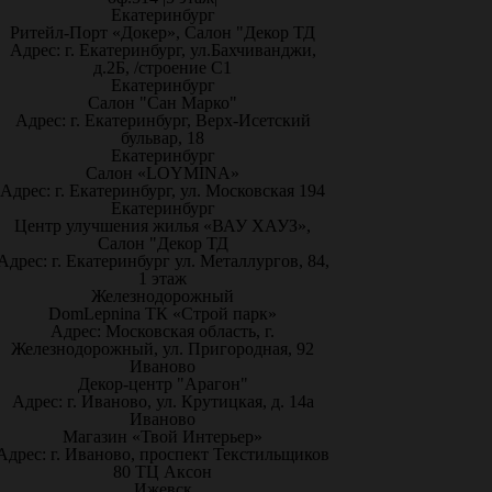
Екатеринбург
Ритейл-Порт «Докер», Салон "Декор ТД
Адрес: г. Екатеринбург, ул.Бахчиванджи,
д.2Б, /строение С1
Екатеринбург
Салон "Сан Марко"
Адрес: г. Екатеринбург, Верх-Исетский
бульвар, 18
Екатеринбург
Салон «LOYMINA»
Адрес: г. Екатеринбург, ул. Московская 194
Екатеринбург
Центр улучшения жилья «ВАУ ХАУЗ»,
Салон "Декор ТД
Адрес: г. Екатеринбург ул. Металлургов, 84,
1 этаж
Железнодорожный
DomLepnina ТК «Строй парк»
Адрес: Московская область, г.
Железнодорожный, ул. Пригородная, 92
Иваново
Декор-центр "Арагон"
Адрес: г. Иваново, ул. Крутицкая, д. 14а
Иваново
Магазин «Твой Интерьер»
Адрес: г. Иваново, проспект Текстильщиков
80 ТЦ Аксон
Ижевск