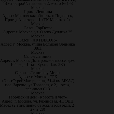
"Экспострой", павильон 2, место № 143
Москва
Прима Лепнина
Адрес: Московская область, г. Подольск,
Проезд Авиаторов 1 «ТК Молоток 2»
Москва
Салон TopDecor
Адрес: г. Москва, ул. Олеко Дундича 25
Москва
Салон «ARTDECOR»
Адрес: г. Москва, улица Большая Ордынка
38с1
Москва
Салон Лепнина
Адрес: г. Москва, Дмитровское шоссе, дом.
165, кор. 1, т.ц. Бухта, Пав. 2Е5
Москва
Салон – Лепнина у Милы
Адрес: г. Москва, ТРК
«ЭлитСтройМатериалы», 51-й км МКАД
пос. Заречье, ул.Торговая, с.2, 1 этаж,
павильон С13
Москва
Творческий дом «Красота и уют»
Адрес: г. Москва, ул. Рябиновая, 41, ЭДЦ
Madex (2 этаж прямо от эскалатора эксп. 2-
27, 2-28)
Москва