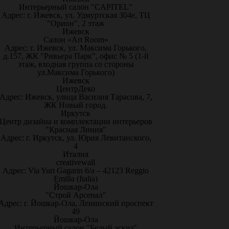
Интерьерный салон "CAPITEL"
Адрес: г. Ижевск, ул. Удмуртская 304е, ТЦ
"Орион", 2 этаж
Ижевск
Салон «Art Room»
Адрес: г. Ижевск, ул. Максима Горького,
д.157, ЖК "Ривьера Парк", офис № 5 (1-й
этаж, входная группа со стороны
ул.Максима Горького)
Ижевск
ЦентрДеко
Адрес: Ижевск, улица Василия Тарасова, 7,
ЖК Новый город.
Иркутск
Центр дизайна и комплектации интерьеров
"Красная Линия"
Адрес: г. Иркутск, ул. Юрия Левитанского,
4
Италия
creativewall
Адрес: Via Yuri Gagarin 6/a – 42123 Reggio
Emilia (Italia)
Йошкар-Ола
"Строй Арсенал"
Адрес: г. Йошкар-Ола, Ленинский проспект
49
Йошкар-Ола
Интерьерный салон "Белый эскиз"