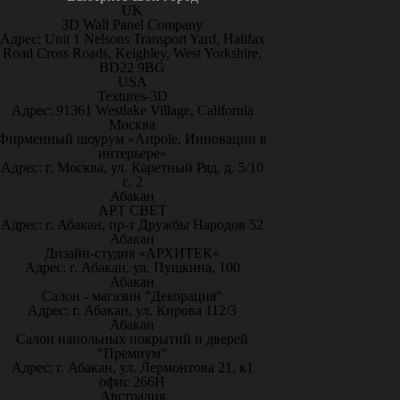
UK
3D Wall Panel Company
Адрес: Unit 1 Nelsons Transport Yard, Halifax
Road Cross Roads, Keighley, West Yorkshire,
BD22 9BG
USA
Textures-3D
Адрес: 91361 Westlake Village, California
Москва
Фирменный шоурум «Artpole. Инновации в
интерьере»
Адрес: г. Москва, ул. Каретный Ряд, д. 5/10
с. 2
Абакан
АРТ СВЕТ
Адрес: г. Абакан, пр-т Дружбы Народов 52
Абакан
Дизайн-студия «АРХИТЕК»
Адрес: г. Абакан, ул. Пушкина, 100
Абакан
Салон - магазин "Декорация"
Адрес: г. Абакан, ул. Кирова 112/3
Абакан
Салон напольных покрытий и дверей
"Премиум"
Адрес: г. Абакан, ул. Лермонтова 21, к1
офис 266Н
Австралия