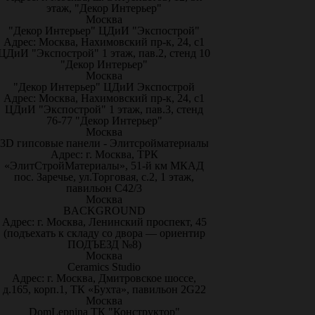
этаж, "Декор Интерьер"
Москва
"Декор Интерьер" ЦДиИ "Экспострой"
Адрес: Москва, Нахимовский пр-к, 24, с1
ЦДиИ "Экспострой" 1 этаж, пав.2, стенд 10
"Декор Интерьер"
Москва
"Декор Интерьер" ЦДиИ Экспострой
Адрес: Москва, Нахимовский пр-к, 24, с1
ЦДиИ "Экспострой" 1 этаж, пав.3, стенд
76-77 "Декор Интерьер"
Москва
3D гипсовые панели - Элитсройматериалы
Адрес: г. Москва, ТРК
«ЭлитСтройМатериалы», 51-й км МКАД
пос. Заречье, ул.Торговая, с.2, 1 этаж,
павильон С42/3
Москва
BACKGROUND
Адрес: г. Москва, Ленинский проспект, 45
(подъехать к складу со двора — ориентир
ПОДЪЕЗД №8)
Москва
Ceramics Studio
Адрес: г. Москва, Дмитровское шоссе,
д.165, корп.1, ТК «Бухта», павильон 2G22
Москва
DomLepnina ТК "Конструктор"