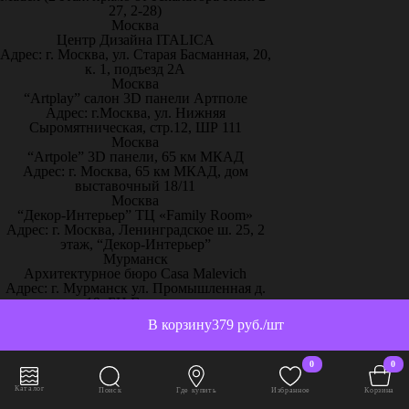
27, 2-28)
Москва
Центр Дизайна ITALICA
Адрес: г. Москва, ул. Старая Басманная, 20,
к. 1, подъезд 2А
Москва
“Artplay” салон 3D панели Артполе
Адрес: г.Москва, ул. Нижняя
Сыромятническая, стр.12, ШР 111
Москва
“Artpole” 3D панели, 65 км МКАД
Адрес: г. Москва, 65 км МКАД, дом
выставочный 18/11
Москва
“Декор-Интерьер” ТЦ «Family Room»
Адрес: г. Москва, Ленинградское ш. 25, 2
этаж, “Декор-Интерьер”
Мурманск
Архитектурное бюро Casa Malevich
Адрес: г. Мурманск ул. Промышленная д.
19. БЦ Гринвич
Мурманск
В корзину
379 руб./шт
СтройСтудия (склад Артполе)
Адрес: г. Мурманск, пр. Ленина 27а,
Торгово-строительный комплекс "А-
0
0
Квадрат"
Муром
Каталог
Поиск
Где купить
Избранное
Корзина
Интерьерный салон "МОДНЫЕ ОБОИ"