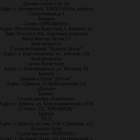
Дизайн-салон Lidi Art
Адрес: г. Белоярский, ХМАО-Югра, квартал
Спортивный,д.4
Бишкек
Салон «ПРЕМЬЕРА»
Адрес: Республика Киргизия, г. Бишкек, ул.
Льва Толстого 36к, торговый комплекс
Мега Мастер, бутик Г3
Благовещенск
Салон интерьера "Буржуа-Декор"
Адрес: г. Благовещенск, ул. Зейская, 134
Благовещенск
салон Home Story
Адрес: г. Благовещенск, ул. Мухина, 94
Брянск
Дизайн-студия "Детали"
Адрес: г.Брянск, ул Войстроченко д.6
«Детали»
Брянск
Студия декора «Хамелеон»
Адрес: г. Брянск, ул. Красноармейская д.93б
(2 этаж), ТЦ "ПРОФИЛЬ"
Брянск
ТК32
Адрес: г. Брянск, ул. им. О.Н. Строкина, д.2.
Великие Луки
Салон-магазин «FORMAT»
Адрес: г. Великие Луки, пр. Октябрьский д.