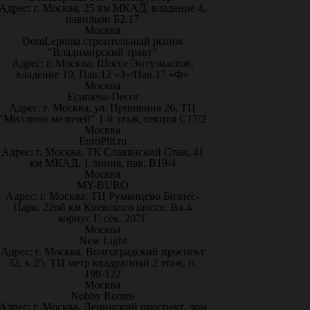
Адрес: г. Москва, 25 км МКАД, владение 4,
павильон Б2.17
Москва
DomLepnina строительный рынок
"Владимирский тракт"
Адрес: г. Москва, Шоссе Энтузиастов,
владение 19, Пав.12 «З»/Пав.17 «Ф»
Москва
Ecumena-Decor
Адрес: г. Москва, ул. Пришвина 26, ТЦ
"Миллион мелочей" 1-й этаж, секция С17/2
Москва
EuroPlit.ru
Адрес: г. Москва, ТК Славянский Стан, 41
км МКАД, 1 линия, пав. В19/4
Москва
MY-BURO
Адрес: г. Москва, ТЦ Румянцево Бизнес-
Парк. 22ой км Киевского шоссе. Вл.4
корпус Г, сек. 207Г
Москва
New Light
Адрес: г. Москва, Волгоградский проспект
32, к 25. ТЦ метр квадратный 2 этаж, п.
199-122
Москва
Nobby Rooms
Адрес: г. Москва, Ленинский проспект, дом