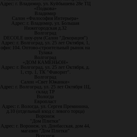
Адрес: г. Владимир, ул. Куйбышева 28е ТЦ
«Подкова»
Владимир
Салон «Философия Интерьера»
Адрес: г. Владимир, ул. Большая
Нижегородская д.32
Волгоград
DECOLE шоу-рум (Салон "Декорация")
Адрес: г. Волгоград, ул. 25 лет Октября, 1,
офис 104. Оптово-строительный рынок на
Тулака
Волгоград
«ДОМ КАМЕНЬОН»
Адрес: г. Волгоград, ул. 25 лет Октября, д.
1, стр. 1, ТК "Фаворит".
Волгоград
Салон «Свет Южанки»
Адрес: г. Волгоград, ул. 25 лет Октября 1Ц,
склад ТР
Вологда
Европласт
Адрес: г. Вологда, ул. Сергея Преминина,
д.10 (отдельный вход с левого торца)
Воронеж
"Дом Плитки"
Адрес: г. Воронеж. ул. Донбасская, дом 44,
магазин "Дом Плитки"
Воронеж