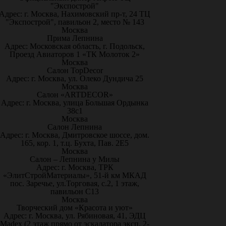
"Экспострой"
Адрес: г. Москва, Нахимовский пр-т, 24 ТЦ
"Экспострой", павильон 2, место № 143
Москва
Прима Лепнина
Адрес: Московская область, г. Подольск,
Проезд Авиаторов 1 «ТК Молоток 2»
Москва
Салон TopDecor
Адрес: г. Москва, ул. Олеко Дундича 25
Москва
Салон «ARTDECOR»
Адрес: г. Москва, улица Большая Ордынка
38с1
Москва
Салон Лепнина
Адрес: г. Москва, Дмитровское шоссе, дом.
165, кор. 1, т.ц. Бухта, Пав. 2Е5
Москва
Салон – Лепнина у Милы
Адрес: г. Москва, ТРК
«ЭлитСтройМатериалы», 51-й км МКАД
пос. Заречье, ул.Торговая, с.2, 1 этаж,
павильон С13
Москва
Творческий дом «Красота и уют»
Адрес: г. Москва, ул. Рябиновая, 41, ЭДЦ
Madex (2 этаж прямо от эскалатора эксп. 2-