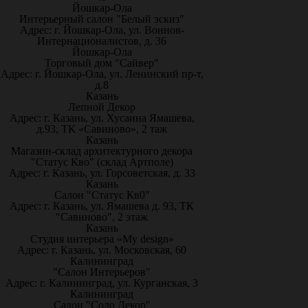
Йошкар-Ола
Интерьерный салон "Белый эскиз"
Адрес: г. Йошкар-Ола, ул. Воинов-
Интернационалистов, д. 36
Йошкар-Ола
Торговый дом "Сайвер"
Адрес: г. Йошкар-Ола, ул. Ленинский пр-т,
д.8
Казань
Лепной Декор
Адрес: г. Казань, ул. Хусаина Ямашева,
д.93, ТК «Савиново», 2 таж
Казань
Магазин-склад архитектурного декора
"Статус Кво" (склад Артполе)
Адрес: г. Казань, ул. Горсоветская, д. 33
Казань
Салон "Статус Кв0"
Адрес: г. Казань, ул. Ямашева д. 93, ТК
"Савиново", 2 этаж
Казань
Студия интерьера «My design»
Адрес: г. Казань, ул. Московская, 60
Калининград
"Салон Интерьеров"
Адрес: г. Калининград, ул. Курганская, 3
Калининград
Салон "Соло Декор"