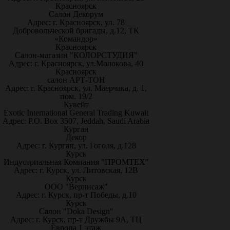
Красноярск
Салон Декорум
Адрес: г. Красноярск, ул. 78
Добровольческой бригады, д.12, ТК
«Командор»
Красноярск
Салон-магазин "КОЛОРСТУДИЯ"
Адрес: г. Красноярск, ул.Молокова, 40
Красноярск
салон АРТ-ТОН
Адрес: г. Красноярск, ул. Маерчака, д. 1,
пом. 19/2
Кувейт
Exotic International General Trading Kuwait
Адрес: P.O. Box 3507, Jeddah, Saudi Arabia
Курган
Декор
Адрес: г. Курган, ул. Гоголя, д.128
Курск
Индустриальная Компания "ПРОМТЕХ"
Адрес: г. Курск, ул. Литовская, 12В
Курск
ООО "Вернисаж"
Адрес: г. Курск, пр-т Победы, д.10
Курск
Салон "Doka Design"
Адрес: г. Курск, пр-т Дружбы 9А, ТЦ
Европа 1 этаж