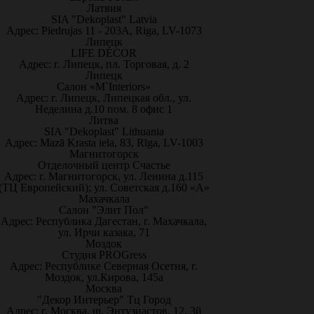
Латвия
SIA "Dekoplast" Latvia
Адрес: Piedrujas 11 - 203A, Riga, LV-1073
Липецк
LIFE DÉCOR
Адрес: г. Липецк, пл. Торговая, д. 2
Липецк
Салон «M`Interiors»
Адрес: г. Липецк, Липецкая обл., ул.
Неделина д.10 пом. 8 офис 1
Литва
SIA "Dekoplast" Lithuania
Адрес: Mazā Krasta iela, 83, Rīga, LV-1003
Магнитогорск
Отделочный центр Счастье
Адрес: г. Магнитогорск, ул. Ленина д.115
(ТЦ Европейский); ул. Советская д.160 «А»
Махачкала
Салон "Элит Пол"
Адрес: Республика Дагестан, г. Махачкала,
ул. Ирчи казака, 71
Моздок
Студия PROGress
Адрес: Республике Северная Осетия, г.
Моздок, ул.Кирова, 145а
Москва
"Декор Интерьер" Тц Город
Адрес: г. Москва, ш. Энтузиастов, 12, 3й