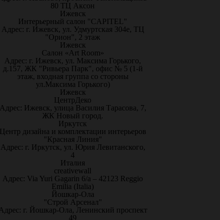
80 ТЦ Аксон
Ижевск
Интерьерный салон "CAPITEL"
Адрес: г. Ижевск, ул. Удмуртская 304е, ТЦ
"Орион", 2 этаж
Ижевск
Салон «Art Room»
Адрес: г. Ижевск, ул. Максима Горького,
д.157, ЖК "Ривьера Парк", офис № 5 (1-й
этаж, входная группа со стороны
ул.Максима Горького)
Ижевск
ЦентрДеко
Адрес: Ижевск, улица Василия Тарасова, 7,
ЖК Новый город.
Иркутск
Центр дизайна и комплектации интерьеров
"Красная Линия"
Адрес: г. Иркутск, ул. Юрия Левитанского,
4
Италия
creativewall
Адрес: Via Yuri Gagarin 6/a – 42123 Reggio
Emilia (Italia)
Йошкар-Ола
"Строй Арсенал"
Адрес: г. Йошкар-Ола, Ленинский проспект
49