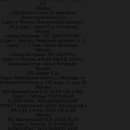
119
Москва
«АртДекор» Салон 3D панели на
Экспострой (стенд 62)
Адрес: г. Москва, Нахимовский проспект,
24с1, пав.3, стенд 62 (у 3-го входа)
Москва
«Декор Интерьер» ТЦ "ДЕКОРАТОР"
Адрес: г. Москва, Рязанский проспект, д. 2,
корпус. 3, 1 этаж, «Декор Интерьер»
Москва
«Декор Интерьер» ТЦ «ЛЕНТА»
Адрес: г. Москва, 47й км МКАД, вл31с1,
цокольный этаж «Декор Интерьер»
Москва
ИП Абаева А.В.
Адрес: Московская область, г. Мытищи, ул.
Коммунистическая, д. 25Г, корп. 11, пав. 20
Москва
ИП Верещинский В.В. (ПАВ.19Е и 6М)
Адрес: г. Москва, ТОРГОВЫЙ
КОМПЛЕКС "ВЛАДИМИРСКИЙ
ТРАКТ", (пересечение шоссе Энтузиастов и
МКАДА 1-й км), ПАВ.19Е и 6М
Москва
ИП Верещинский В.В. (ПАВ.П2-9)
Адрес: г. Москва, ТОРГОВЫЙ
КОМПЛЕКС "ВЛАДИМИРСКИЙ