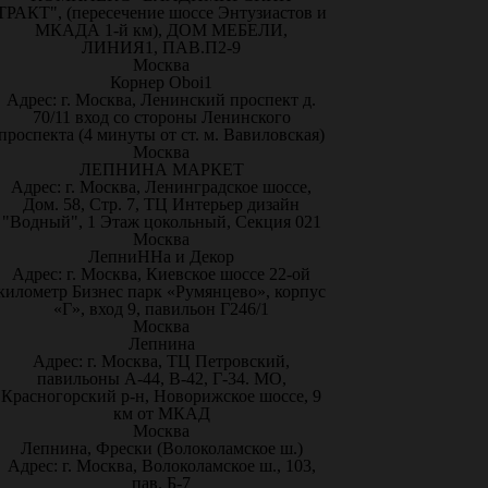
ТРАКТ", (пересечение шоссе Энтузиастов и
МКАДА 1-й км), ДОМ МЕБЕЛИ,
ЛИНИЯ1, ПАВ.П2-9
Москва
Корнер Oboi1
Адрес: г. Москва, Ленинский проспект д.
70/11 вход со стороны Ленинского
проспекта (4 минуты от ст. м. Вавиловская)
Москва
ЛЕПНИНА МАРКЕТ
Адрес: г. Москва, Ленинградское шоссе,
Дом. 58, Стр. 7, ТЦ Интерьер дизайн
"Водный", 1 Этаж цокольный, Секция 021
Москва
ЛепниННа и Декор
Адрес: г. Москва, Киевское шоссе 22-ой
километр Бизнес парк «Румянцево», корпус
«Г», вход 9, павильон Г246/1
Москва
Лепнина
Адрес: г. Москва, ТЦ Петровский,
павильоны А-44, В-42, Г-34. МО,
Красногорский р-н, Новорижское шоссе, 9
км от МКАД
Москва
Лепнина, Фрески (Волоколамское ш.)
Адрес: г. Москва, Волоколамское ш., 103,
пав. Б-7