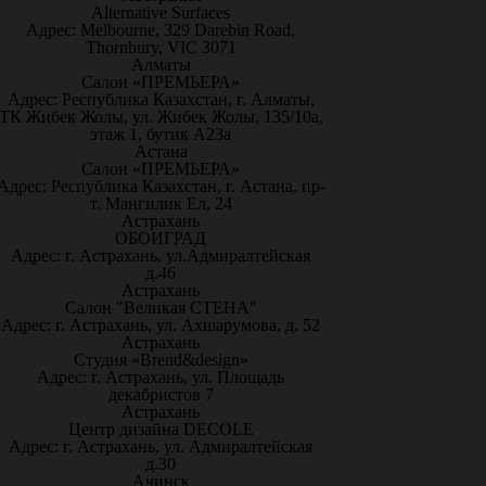
Alternative Surfaces
Адрес: Melbourne, 329 Darebin Road,
Thornbury, VIC 3071
Алматы
Салон «ПРЕМЬЕРА»
Адрес: Республика Казахстан, г. Алматы,
ТК Жибек Жолы, ул. Жибек Жолы, 135/10а,
этаж 1, бутик А23а
Астана
Салон «ПРЕМЬЕРА»
Адрес: Республика Казахстан, г. Астана, пр-
т. Мангилик Ел, 24
Астрахань
ОБОИГРАД
Адрес: г. Астрахань, ул.Адмиралтейская
д.46
Астрахань
Салон "Великая СТЕНА"
Адрес: г. Астрахань, ул. Ахшарумова, д. 52
Астрахань
Студия «Brend&design»
Адрес: г. Астрахань, ул. Площадь
декабристов 7
Астрахань
Центр дизайна DECOLE
Адрес: г. Астрахань, ул. Адмиралтейская
д.30
Ачинск