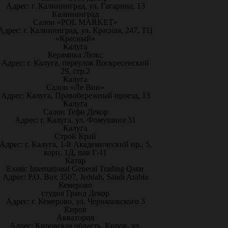
Адрес: г. Калининград, ул. Гагарина, 13
Калининград
Салон «POL MARKET»
Адрес: г. Калининград, ул. Красная, 247, ТЦ
«Красный»
Калуга
Керамика Люкс
Адрес: г. Калуга, переулок Воскресенский
29, стр.2
Калуга
Салон «Ле Вин»
Адрес: Калуга, Правобережный проезд, 13
Калуга
Салон Тефи Декор
Адрес: г. Калуга, ул. Фомушина 31
Калуга
Строй Край
Адрес: г. Калуга, 1-й Академический пр., 5,
корп. 1Д, пав Г-11
Катар
Exotic International General Trading Qatar
Адрес: P.O. Box 3507, Jeddah, Saudi Arabia
Кемерово
студия Гранд Декор
Адрес: г. Кемерово, ул. Черняховского 3
Киров
Акватория
Адрес: Кировская область, Киров, ул.