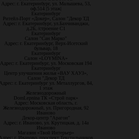
Адрес: г. Екатеринбург, ул. Малышева, 53,
оф.514 |5 этаж|
Екатеринбург
Ритейл-Порт «Докер», Салон "Декор ТД
Адрес: г. Екатеринбург, ул.Бахчиванджи,
д.2Б, /строение С1
Екатеринбург
Салон "Сан Марко"
Адрес: г. Екатеринбург, Верх-Исетский
бульвар, 18
Екатеринбург
Салон «LOYMINA»
Адрес: г. Екатеринбург, ул. Московская 194
Екатеринбург
Центр улучшения жилья «ВАУ ХАУЗ»,
Салон "Декор ТД
Адрес: г. Екатеринбург ул. Металлургов, 84,
1 этаж
Железнодорожный
DomLepnina ТК «Строй парк»
Адрес: Московская область, г.
Железнодорожный, ул. Пригородная, 92
Иваново
Декор-центр "Арагон"
Адрес: г. Иваново, ул. Крутицкая, д. 14а
Иваново
Магазин «Твой Интерьер»
Адрес: г. Иваново, проспект Текстильщиков