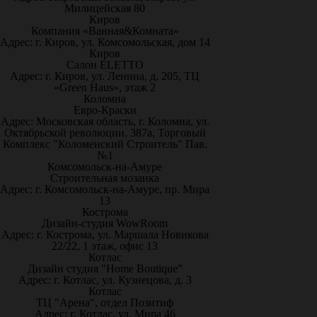
Милицейская 80
Киров
Компания «Ванная&Комната»
Адрес: г. Киров, ул. Комсомольская, дом 14
Киров
Салон ELETTO
Адрес: г. Киров, ул. Ленина, д. 205, ТЦ
«Green Haus», этаж 2
Коломна
Евро-Краски
Адрес: Московская область, г. Коломна, ул.
Октябрьской революции, 387а, Торговый
Комплекс "Коломенский Строитель" Пав.
№1
Комсомольск-на-Амуре
Строительная мозаика
Адрес: г. Комсомольск-на-Амуре, пр. Мира
13
Кострома
Дизайн-студия WowRoom
Адрес: г. Кострома, ул. Маршала Новикова
22/22, 1 этаж, офис 13
Котлас
Дизайн студия "Home Boutique"
Адрес: г. Котлас, ул. Кузнецова, д. 3
Котлас
ТЦ "Арена", отдел Позитиф
Адрес: г. Котлас, ул. Мира 46