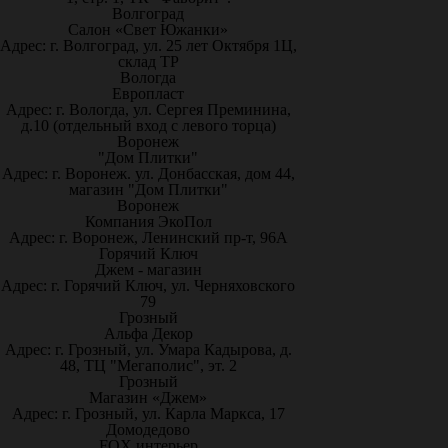
Волгоград
Салон «Свет Южанки»
Адрес: г. Волгоград, ул. 25 лет Октября 1Ц,
склад ТР
Вологда
Европласт
Адрес: г. Вологда, ул. Сергея Преминина,
д.10 (отдельный вход с левого торца)
Воронеж
"Дом Плитки"
Адрес: г. Воронеж. ул. Донбасская, дом 44,
магазин "Дом Плитки"
Воронеж
Компания ЭкоПол
Адрес: г. Воронеж, Ленинский пр-т, 96А
Горячий Ключ
Джем - магазин
Адрес: г. Горячий Ключ, ул. Черняховского
79
Грозный
Альфа Декор
Адрес: г. Грозный, ул. Умара Кадырова, д.
48, ТЦ "Мегаполис", эт. 2
Грозный
Магазин «Джем»
Адрес: г. Грозный, ул. Карла Маркса, 17
Домодедово
FOX интерьер