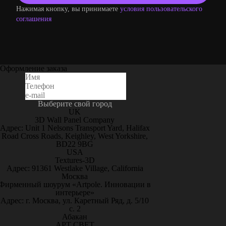
Нажимая кнопку, вы принимаете
условия пользовательского
соглашения
Оформление заказа
Выберите свой город
UK
3D Wall Panel Company
Адрес: Unit 1 Nelsons Transport Yard, Halifax
Road Cross Roads, Keighley, West Yorkshire,
BD22 9BG
USA
Textures-3D
Адрес: 91361 Westlake Village, California
Москва
Фирменный шоурум «Artpole. Инновации в
интерьере»
Адрес: г. Москва, ул. Каретный Ряд, д. 5/10
с. 2
Абакан
АРТ СВЕТ