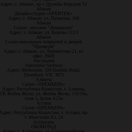
Адрес: г. Абакан, пр-т Дружбы Народов 52
Абакан
Дизайн-студия «АРХИТЕК»
Адрес: г. Абакан, ул. Пушкина, 100
Абакан
Салон - магазин "Декорация"
Адрес: г. Абакан, ул. Кирова 112/3
Абакан
Салон напольных покрытий и дверей
"Премиум"
Адрес: г. Абакан, ул. Лермонтова 21, к1
офис 266Н
Австралия
Alternative Surfaces
Адрес: Melbourne, 329 Darebin Road,
Thornbury, VIC 3071
Алматы
Салон «ПРЕМЬЕРА»
Адрес: Республика Казахстан, г. Алматы,
ТК Жибек Жолы, ул. Жибек Жолы, 135/10а,
этаж 1, бутик А23а
Астана
Салон «ПРЕМЬЕРА»
Адрес: Республика Казахстан, г. Астана, пр-
т. Мангилик Ел, 24
Астрахань
ОБОИГРАД
Адрес: г. Астрахань, ул.Адмиралтейская