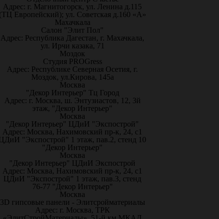
Адрес: г. Магнитогорск, ул. Ленина д.115
(ТЦ Европейский); ул. Советская д.160 «А»
Махачкала
Салон "Элит Пол"
Адрес: Республика Дагестан, г. Махачкала,
ул. Ирчи казака, 71
Моздок
Студия PROGress
Адрес: Республике Северная Осетия, г.
Моздок, ул.Кирова, 145а
Москва
"Декор Интерьер" Тц Город
Адрес: г. Москва, ш. Энтузиастов, 12, 3й
этаж, "Декор Интерьер"
Москва
"Декор Интерьер" ЦДиИ "Экспострой"
Адрес: Москва, Нахимовский пр-к, 24, с1
ЦДиИ "Экспострой" 1 этаж, пав.2, стенд 10
"Декор Интерьер"
Москва
"Декор Интерьер" ЦДиИ Экспострой
Адрес: Москва, Нахимовский пр-к, 24, с1
ЦДиИ "Экспострой" 1 этаж, пав.3, стенд
76-77 "Декор Интерьер"
Москва
3D гипсовые панели - Элитсройматериалы
Адрес: г. Москва, ТРК
«ЭлитСтройМатериалы», 51-й км МКАД