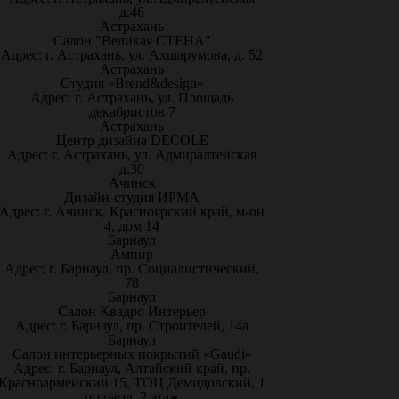
д.46
Астрахань
Салон "Великая СТЕНА"
Адрес: г. Астрахань, ул. Ахшарумова, д. 52
Астрахань
Студия «Brend&design»
Адрес: г. Астрахань, ул. Площадь
декабристов 7
Астрахань
Центр дизайна DECOLE
Адрес: г. Астрахань, ул. Адмиралтейская
д.30
Ачинск
Дизайн-студия ИРМА
Адрес: г. Ачинск, Красноярский край, м-он
4, дом 14
Барнаул
Ампир
Адрес: г. Барнаул, пр. Социалистический,
78
Барнаул
Салон Квадро Интерьер
Адрес: г. Барнаул, пр. Строителей, 14а
Барнаул
Салон интерьерных покрытий «Gaudi»
Адрес: г. Барнаул, Алтайский край, пр.
Красноармейский 15, ТОЦ Демидовский, 1
подъезд, 2 этаж