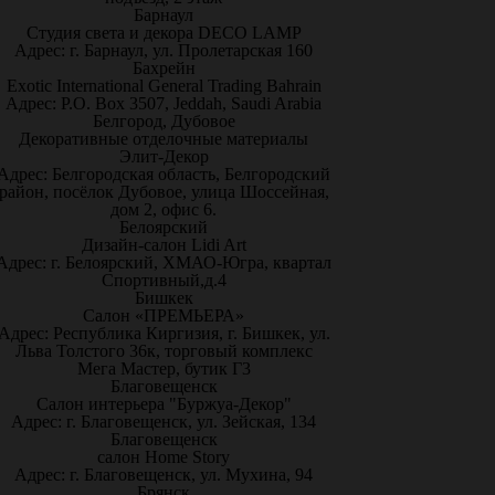
Барнаул
Студия света и декора DECO LAMP
Адрес: г. Барнаул, ул. Пролетарская 160
Бахрейн
Exotic International General Trading Bahrain
Адрес: P.O. Box 3507, Jeddah, Saudi Arabia
Белгород, Дубовое
Декоративные отделочные материалы
Элит-Декор
Адрес: Белгородская область, Белгородский
район, посёлок Дубовое, улица Шоссейная,
дом 2, офис 6.
Белоярский
Дизайн-салон Lidi Art
Адрес: г. Белоярский, ХМАО-Югра, квартал
Спортивный,д.4
Бишкек
Салон «ПРЕМЬЕРА»
Адрес: Республика Киргизия, г. Бишкек, ул.
Льва Толстого 36к, торговый комплекс
Мега Мастер, бутик Г3
Благовещенск
Салон интерьера "Буржуа-Декор"
Адрес: г. Благовещенск, ул. Зейская, 134
Благовещенск
салон Home Story
Адрес: г. Благовещенск, ул. Мухина, 94
Брянск