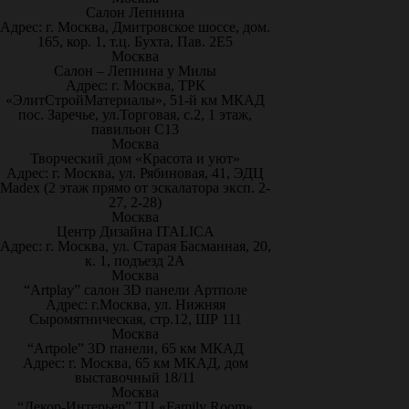
Салон Лепнина
Адрес: г. Москва, Дмитровское шоссе, дом.
165, кор. 1, т.ц. Бухта, Пав. 2Е5
Москва
Салон – Лепнина у Милы
Адрес: г. Москва, ТРК
«ЭлитСтройМатериалы», 51-й км МКАД
пос. Заречье, ул.Торговая, с.2, 1 этаж,
павильон С13
Москва
Творческий дом «Красота и уют»
Адрес: г. Москва, ул. Рябиновая, 41, ЭДЦ
Madex (2 этаж прямо от эскалатора эксп. 2-
27, 2-28)
Москва
Центр Дизайна ITALICA
Адрес: г. Москва, ул. Старая Басманная, 20,
к. 1, подъезд 2А
Москва
“Artplay” салон 3D панели Артполе
Адрес: г.Москва, ул. Нижняя
Сыромятническая, стр.12, ШР 111
Москва
“Artpole” 3D панели, 65 км МКАД
Адрес: г. Москва, 65 км МКАД, дом
выставочный 18/11
Москва
“Декор-Интерьер” ТЦ «Family Room»