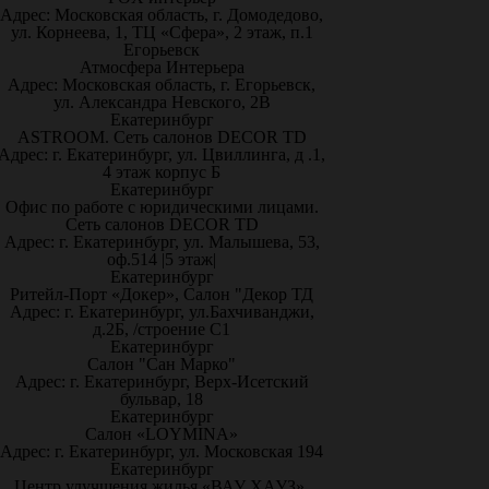
Адрес: Московская область, г. Домодедово,
ул. Корнеева, 1, ТЦ «Сфера», 2 этаж, п.1
Егорьевск
Атмосфера Интерьера
Адрес: Московская область, г. Егорьевск,
ул. Александра Невского, 2В
Екатеринбург
ASTROOM. Сеть салонов DECOR TD
Адрес: г. Екатеринбург, ул. Цвиллинга, д .1,
4 этаж корпус Б
Екатеринбург
Офис по работе с юридическими лицами.
Сеть салонов DECOR TD
Адрес: г. Екатеринбург, ул. Малышева, 53,
оф.514 |5 этаж|
Екатеринбург
Ритейл-Порт «Докер», Салон "Декор ТД
Адрес: г. Екатеринбург, ул.Бахчиванджи,
д.2Б, /строение С1
Екатеринбург
Салон "Сан Марко"
Адрес: г. Екатеринбург, Верх-Исетский
бульвар, 18
Екатеринбург
Салон «LOYMINA»
Адрес: г. Екатеринбург, ул. Московская 194
Екатеринбург
Центр улучшения жилья «ВАУ ХАУЗ»,