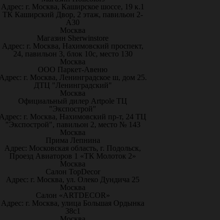
Адрес: г. Москва, Каширское шоссе, 19 к.1
ТК Каширский Двор, 2 этаж, павильон 2-
А30
Москва
Магазин Sherwinstore
Адрес: г. Москва, Нахимовский проспект,
24, павильон 3, блок 10с, место 130
Москва
ООО Паркет-Авeню
Адрес: г. Москва, Ленинградское ш, дом 25.
ДТЦ "Ленинградский"
Москва
Официальный дилер Artpole ТЦ
"Экспострой"
Адрес: г. Москва, Нахимовский пр-т, 24 ТЦ
"Экспострой", павильон 2, место № 143
Москва
Прима Лепнина
Адрес: Московская область, г. Подольск,
Проезд Авиаторов 1 «ТК Молоток 2»
Москва
Салон TopDecor
Адрес: г. Москва, ул. Олеко Дундича 25
Москва
Салон «ARTDECOR»
Адрес: г. Москва, улица Большая Ордынка
38с1
Москва