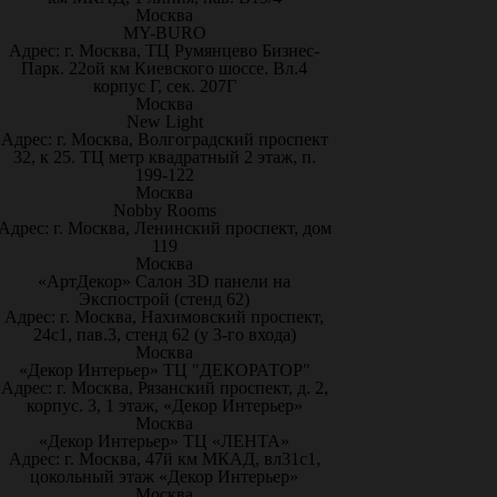
Москва
MY-BURO
Адрес: г. Москва, ТЦ Румянцево Бизнес-
Парк. 22ой км Киевского шоссе. Вл.4
корпус Г, сек. 207Г
Москва
New Light
Адрес: г. Москва, Волгоградский проспект
32, к 25. ТЦ метр квадратный 2 этаж, п.
199-122
Москва
Nobby Rooms
Адрес: г. Москва, Ленинский проспект, дом
119
Москва
«АртДекор» Салон 3D панели на
Экспострой (стенд 62)
Адрес: г. Москва, Нахимовский проспект,
24с1, пав.3, стенд 62 (у 3-го входа)
Москва
«Декор Интерьер» ТЦ "ДЕКОРАТОР"
Адрес: г. Москва, Рязанский проспект, д. 2,
корпус. 3, 1 этаж, «Декор Интерьер»
Москва
«Декор Интерьер» ТЦ «ЛЕНТА»
Адрес: г. Москва, 47й км МКАД, вл31с1,
цокольный этаж «Декор Интерьер»
Москва