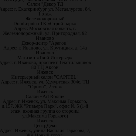
Салон "Декор ТД
Адрес: г. Екатеринбург ул. Металлургов, 84,
1 этаж
Железнодорожный
DomLepnina ТК «Строй парк»
Адрес: Московская область, г.
Железнодорожный, ул. Пригородная, 92
Иваново
Декор-центр "Арагон"
Адрес: г. Иваново, ул. Крутицкая, д. 14а
Иваново
Магазин «Твой Интерьер»
Адрес: г. Иваново, проспект Текстильщиков
80 ТЦ Аксон
Ижевск
Интерьерный салон "CAPITEL"
Адрес: г. Ижевск, ул. Удмуртская 304е, ТЦ
"Орион", 2 этаж
Ижевск
Салон «Art Room»
Адрес: г. Ижевск, ул. Максима Горького,
д.157, ЖК "Ривьера Парк", офис № 5 (1-й
этаж, входная группа со стороны
ул.Максима Горького)
Ижевск
ЦентрДеко
Адрес: Ижевск, улица Василия Тарасова, 7,
ЖК Новый город.