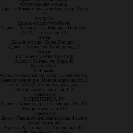
Строительная мозаика
Адрес: г. Комсомольск-на-Амуре, пр. Мира
13
Кострома
Дизайн-студия WowRoom
Адрес: г. Кострома, ул. Маршала Новикова
22/22, 1 этаж, офис 13
Котлас
Дизайн студия "Home Boutique"
Адрес: г. Котлас, ул. Кузнецова, д. 3
Котлас
ТЦ "Арена", отдел Позитиф
Адрес: г. Котлас, ул. Мира 46
Красногорск
FDPmaster
Адрес: Московская область, г. Красногорск,
Красногорский р-н, Новорижское шоссе, 9
км от МКАД. Строительный двор
«Петровский», павильон Г-2
Краснодар
ВСЯЛЕПНИНА.РУ
Адрес: г. Краснодар, ул. Северная, 320, ТЦ
"Евроремонт", пав.112
Краснодар
Джем - Главный офис/выставочный салон
(склад Артполе)
Адрес: г. Краснодар, ул. Северная, 320/1
(ТЦ "Интерьер"), 2 этаж