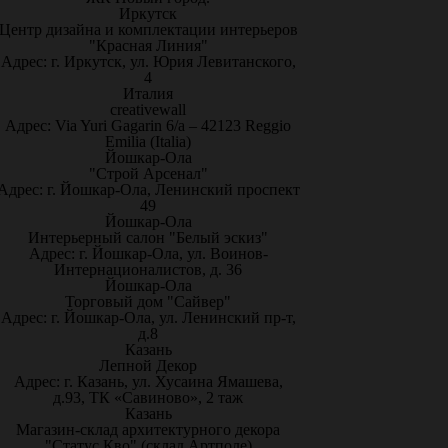
Иркутск
Центр дизайна и комплектации интерьеров
"Красная Линия"
Адрес: г. Иркутск, ул. Юрия Левитанского,
4
Италия
creativewall
Адрес: Via Yuri Gagarin 6/a – 42123 Reggio
Emilia (Italia)
Йошкар-Ола
"Строй Арсенал"
Адрес: г. Йошкар-Ола, Ленинский проспект
49
Йошкар-Ола
Интерьерный салон "Белый эскиз"
Адрес: г. Йошкар-Ола, ул. Воинов-
Интернационалистов, д. 36
Йошкар-Ола
Торговый дом "Сайвер"
Адрес: г. Йошкар-Ола, ул. Ленинский пр-т,
д.8
Казань
Лепной Декор
Адрес: г. Казань, ул. Хусаина Ямашева,
д.93, ТК «Савиново», 2 таж
Казань
Магазин-склад архитектурного декора
"Статус Кво" (склад Артполе)