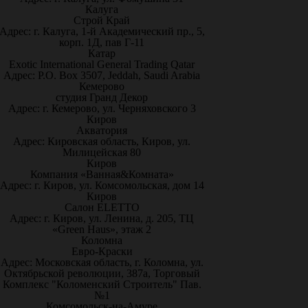
Калуга
Строй Край
Адрес: г. Калуга, 1-й Академический пр., 5,
корп. 1Д, пав Г-11
Катар
Exotic International General Trading Qatar
Адрес: P.O. Box 3507, Jeddah, Saudi Arabia
Кемерово
студия Гранд Декор
Адрес: г. Кемерово, ул. Черняховского 3
Киров
Акватория
Адрес: Кировская область, Киров, ул.
Милицейская 80
Киров
Компания «Ванная&Комната»
Адрес: г. Киров, ул. Комсомольская, дом 14
Киров
Салон ELETTO
Адрес: г. Киров, ул. Ленина, д. 205, ТЦ
«Green Haus», этаж 2
Коломна
Евро-Краски
Адрес: Московская область, г. Коломна, ул.
Октябрьской революции, 387а, Торговый
Комплекс "Коломенский Строитель" Пав.
№1
Комсомольск-на-Амуре