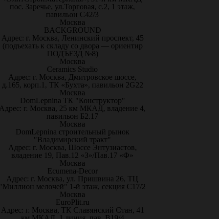
пос. Заречье, ул.Торговая, с.2, 1 этаж,
павильон С42/3
Москва
BACKGROUND
Адрес: г. Москва, Ленинский проспект, 45
(подъехать к складу со двора — ориентир
ПОДЪЕЗД №8)
Москва
Ceramics Studio
Адрес: г. Москва, Дмитровское шоссе,
д.165, корп.1, ТК «Бухта», павильон 2G22
Москва
DomLepnina ТК "Конструктор"
Адрес: г. Москва, 25 км МКАД, владение 4,
павильон Б2.17
Москва
DomLepnina строительный рынок
"Владимирский тракт"
Адрес: г. Москва, Шоссе Энтузиастов,
владение 19, Пав.12 «З»/Пав.17 «Ф»
Москва
Ecumena-Decor
Адрес: г. Москва, ул. Пришвина 26, ТЦ
"Миллион мелочей" 1-й этаж, секция С17/2
Москва
EuroPlit.ru
Адрес: г. Москва, ТК Славянский Стан, 41
км МКАД, 1 линия, пав. В19/4