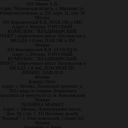
ИП Абаева А.В.
Адрес: Московская область, г. Мытищи, ул.
Коммунистическая, д. 25Г, корп. 11, пав. 20
Москва
ИП Верещинский В.В. (ПАВ.19Е и 6М)
Адрес: г. Москва, ТОРГОВЫЙ
КОМПЛЕКС "ВЛАДИМИРСКИЙ
ТРАКТ", (пересечение шоссе Энтузиастов и
МКАДА 1-й км), ПАВ.19Е и 6М
Москва
ИП Верещинский В.В. (ПАВ.П2-9)
Адрес: г. Москва, ТОРГОВЫЙ
КОМПЛЕКС "ВЛАДИМИРСКИЙ
ТРАКТ", (пересечение шоссе Энтузиастов и
МКАДА 1-й км), ДОМ МЕБЕЛИ,
ЛИНИЯ1, ПАВ.П2-9
Москва
Корнер Oboi1
Адрес: г. Москва, Ленинский проспект д.
70/11 вход со стороны Ленинского
проспекта (4 минуты от ст. м. Вавиловская)
Москва
ЛЕПНИНА МАРКЕТ
Адрес: г. Москва, Ленинградское шоссе,
Дом. 58, Стр. 7, ТЦ Интерьер дизайн
"Водный", 1 Этаж цокольный, Секция 021
Москва
ЛепниННа и Декор