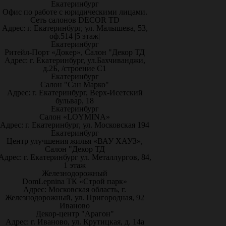
Екатеринбург
Офис по работе с юридическими лицами.
Сеть салонов DECOR TD
Адрес: г. Екатеринбург, ул. Малышева, 53,
оф.514 |5 этаж|
Екатеринбург
Ритейл-Порт «Докер», Салон "Декор ТД
Адрес: г. Екатеринбург, ул.Бахчиванджи,
д.2Б, /строение С1
Екатеринбург
Салон "Сан Марко"
Адрес: г. Екатеринбург, Верх-Исетский
бульвар, 18
Екатеринбург
Салон «LOYMINA»
Адрес: г. Екатеринбург, ул. Московская 194
Екатеринбург
Центр улучшения жилья «ВАУ ХАУЗ»,
Салон "Декор ТД
Адрес: г. Екатеринбург ул. Металлургов, 84,
1 этаж
Железнодорожный
DomLepnina ТК «Строй парк»
Адрес: Московская область, г.
Железнодорожный, ул. Пригородная, 92
Иваново
Декор-центр "Арагон"
Адрес: г. Иваново, ул. Крутицкая, д. 14а