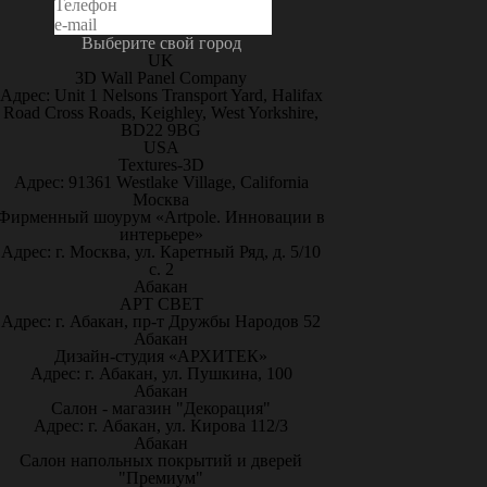
Выберите свой город
UK
3D Wall Panel Company
Адрес: Unit 1 Nelsons Transport Yard, Halifax
Road Cross Roads, Keighley, West Yorkshire,
BD22 9BG
USA
Textures-3D
Адрес: 91361 Westlake Village, California
Москва
Фирменный шоурум «Artpole. Инновации в
интерьере»
Адрес: г. Москва, ул. Каретный Ряд, д. 5/10
с. 2
Абакан
АРТ СВЕТ
Адрес: г. Абакан, пр-т Дружбы Народов 52
Абакан
Дизайн-студия «АРХИТЕК»
Адрес: г. Абакан, ул. Пушкина, 100
Абакан
Салон - магазин "Декорация"
Адрес: г. Абакан, ул. Кирова 112/3
Абакан
Салон напольных покрытий и дверей
"Премиум"