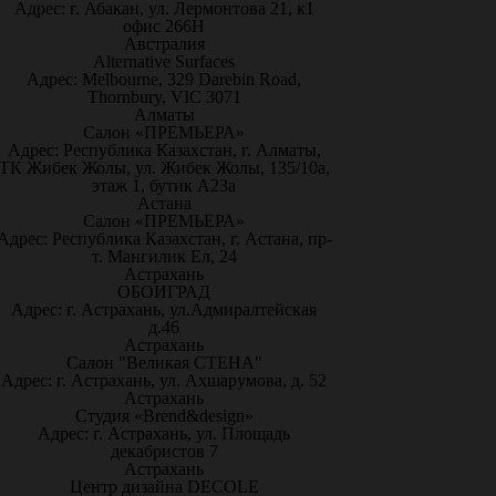
Адрес: г. Абакан, ул. Лермонтова 21, к1
офис 266Н
Австралия
Alternative Surfaces
Адрес: Melbourne, 329 Darebin Road,
Thornbury, VIC 3071
Алматы
Салон «ПРЕМЬЕРА»
Адрес: Республика Казахстан, г. Алматы,
ТК Жибек Жолы, ул. Жибек Жолы, 135/10а,
этаж 1, бутик А23а
Астана
Салон «ПРЕМЬЕРА»
Адрес: Республика Казахстан, г. Астана, пр-
т. Мангилик Ел, 24
Астрахань
ОБОИГРАД
Адрес: г. Астрахань, ул.Адмиралтейская
д.46
Астрахань
Салон "Великая СТЕНА"
Адрес: г. Астрахань, ул. Ахшарумова, д. 52
Астрахань
Студия «Brend&design»
Адрес: г. Астрахань, ул. Площадь
декабристов 7
Астрахань
Центр дизайна DECOLE