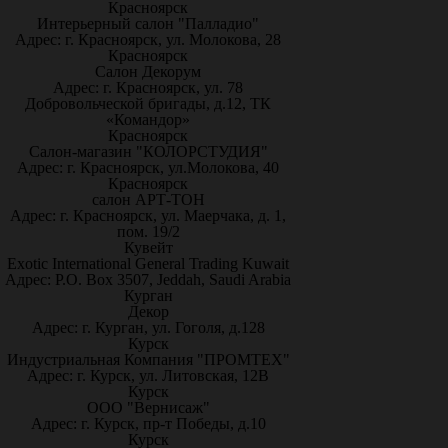
Красноярск
Интерьерный салон "Палладио"
Адрес: г. Красноярск, ул. Молокова, 28
Красноярск
Салон Декорум
Адрес: г. Красноярск, ул. 78
Добровольческой бригады, д.12, ТК
«Командор»
Красноярск
Салон-магазин "КОЛОРСТУДИЯ"
Адрес: г. Красноярск, ул.Молокова, 40
Красноярск
салон АРТ-ТОН
Адрес: г. Красноярск, ул. Маерчака, д. 1,
пом. 19/2
Кувейт
Exotic International General Trading Kuwait
Адрес: P.O. Box 3507, Jeddah, Saudi Arabia
Курган
Декор
Адрес: г. Курган, ул. Гоголя, д.128
Курск
Индустриальная Компания "ПРОМТЕХ"
Адрес: г. Курск, ул. Литовская, 12В
Курск
ООО "Вернисаж"
Адрес: г. Курск, пр-т Победы, д.10
Курск