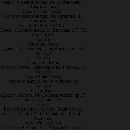
Адрес: г. Калининград, ул. Курганская, 3
Калининград
Салон "Соло Декор"
Адрес: г. Калининград, ул. Гагарина, 13
Калининград
Салон «POL MARKET»
Адрес: г. Калининград, ул. Красная, 247, ТЦ
«Красный»
Калуга
Керамика Люкс
Адрес: г. Калуга, переулок Воскресенский
29, стр.2
Калуга
Салон «Ле Вин»
Адрес: Калуга, Правобережный проезд, 13
Калуга
Салон Тефи Декор
Адрес: г. Калуга, ул. Фомушина 31
Калуга
Строй Край
Адрес: г. Калуга, 1-й Академический пр., 5,
корп. 1Д, пав Г-11
Катар
Exotic International General Trading Qatar
Адрес: P.O. Box 3507, Jeddah, Saudi Arabia
Кемерово
студия Гранд Декор
Адрес: г. Кемерово, ул. Черняховского 3