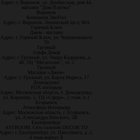
Адрес: г. Воронеж. ул. Донбасская, дом 44,
магазин "Дом Плитки"
Воронеж
Компания ЭкоПол
Адрес: г. Воронеж, Ленинский пр-т, 96А
Горячий Ключ
Джем - магазин
Адрес: г. Горячий Ключ, ул. Черняховского
79
Грозный
Альфа Декор
Адрес: г. Грозный, ул. Умара Кадырова, д.
48, ТЦ "Мегаполис", эт. 2
Грозный
Магазин «Джем»
Адрес: г. Грозный, ул. Карла Маркса, 17
Домодедово
FOX интерьер
Адрес: Московская область, г. Домодедово,
ул. Корнеева, 1, ТЦ «Сфера», 2 этаж, п.1
Егорьевск
Атмосфера Интерьера
Адрес: Московская область, г. Егорьевск,
ул. Александра Невского, 2В
Екатеринбург
ASTROOM. Сеть салонов DECOR TD
Адрес: г. Екатеринбург, ул. Цвиллинга, д .1,
4 этаж корпус Б