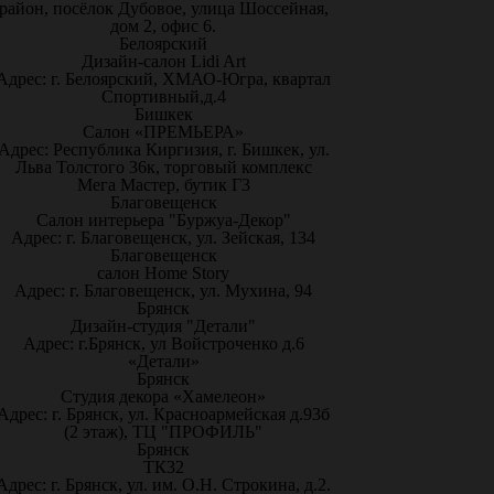
район, посёлок Дубовое, улица Шоссейная,
дом 2, офис 6.
Белоярский
Дизайн-салон Lidi Art
Адрес: г. Белоярский, ХМАО-Югра, квартал
Спортивный,д.4
Бишкек
Салон «ПРЕМЬЕРА»
Адрес: Республика Киргизия, г. Бишкек, ул.
Льва Толстого 36к, торговый комплекс
Мега Мастер, бутик Г3
Благовещенск
Салон интерьера "Буржуа-Декор"
Адрес: г. Благовещенск, ул. Зейская, 134
Благовещенск
салон Home Story
Адрес: г. Благовещенск, ул. Мухина, 94
Брянск
Дизайн-студия "Детали"
Адрес: г.Брянск, ул Войстроченко д.6
«Детали»
Брянск
Студия декора «Хамелеон»
Адрес: г. Брянск, ул. Красноармейская д.93б
(2 этаж), ТЦ "ПРОФИЛЬ"
Брянск
ТК32
Адрес: г. Брянск, ул. им. О.Н. Строкина, д.2.