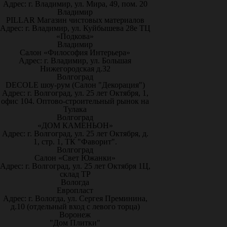
Адрес: г. Владимир, ул. Мира, 49, пом. 20
Владимир
PILLAR Магазин чистовых материалов
Адрес: г. Владимир, ул. Куйбышева 28е ТЦ
«Подкова»
Владимир
Салон «Философия Интерьера»
Адрес: г. Владимир, ул. Большая
Нижегородская д.32
Волгоград
DECOLE шоу-рум (Салон "Декорация")
Адрес: г. Волгоград, ул. 25 лет Октября, 1,
офис 104. Оптово-строительный рынок на
Тулака
Волгоград
«ДОМ КАМЕНЬОН»
Адрес: г. Волгоград, ул. 25 лет Октября, д.
1, стр. 1, ТК "Фаворит".
Волгоград
Салон «Свет Южанки»
Адрес: г. Волгоград, ул. 25 лет Октября 1Ц,
склад ТР
Вологда
Европласт
Адрес: г. Вологда, ул. Сергея Преминина,
д.10 (отдельный вход с левого торца)
Воронеж
"Дом Плитки"