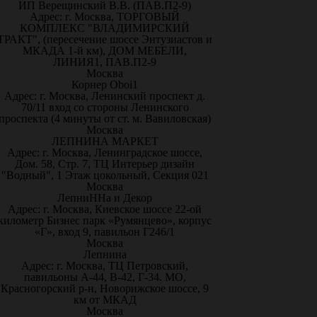
ИП Верещинский В.В. (ПАВ.П2-9)
Адрес: г. Москва, ТОРГОВЫЙ
КОМПЛЕКС "ВЛАДИМИРСКИЙ
ТРАКТ", (пересечение шоссе Энтузиастов и
МКАДА 1-й км), ДОМ МЕБЕЛИ,
ЛИНИЯ1, ПАВ.П2-9
Москва
Корнер Oboi1
Адрес: г. Москва, Ленинский проспект д.
70/11 вход со стороны Ленинского
проспекта (4 минуты от ст. м. Вавиловская)
Москва
ЛЕПНИНА МАРКЕТ
Адрес: г. Москва, Ленинградское шоссе,
Дом. 58, Стр. 7, ТЦ Интерьер дизайн
"Водный", 1 Этаж цокольный, Секция 021
Москва
ЛепниННа и Декор
Адрес: г. Москва, Киевское шоссе 22-ой
километр Бизнес парк «Румянцево», корпус
«Г», вход 9, павильон Г246/1
Москва
Лепнина
Адрес: г. Москва, ТЦ Петровский,
павильоны А-44, В-42, Г-34. МО,
Красногорский р-н, Новорижское шоссе, 9
км от МКАД
Москва