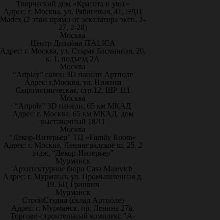
Творческий дом «Красота и уют»
Адрес: г. Москва, ул. Рябиновая, 41, ЭДЦ
Madex (2 этаж прямо от эскалатора эксп. 2-
27, 2-28)
Москва
Центр Дизайна ITALICA
Адрес: г. Москва, ул. Старая Басманная, 20,
к. 1, подъезд 2А
Москва
“Artplay” салон 3D панели Артполе
Адрес: г.Москва, ул. Нижняя
Сыромятническая, стр.12, ШР 111
Москва
“Artpole” 3D панели, 65 км МКАД
Адрес: г. Москва, 65 км МКАД, дом
выставочный 18/11
Москва
“Декор-Интерьер” ТЦ «Family Room»
Адрес: г. Москва, Ленинградское ш. 25, 2
этаж, “Декор-Интерьер”
Мурманск
Архитектурное бюро Casa Malevich
Адрес: г. Мурманск ул. Промышленная д.
19. БЦ Гринвич
Мурманск
СтройСтудия (склад Артполе)
Адрес: г. Мурманск, пр. Ленина 27а,
Торгово-строительный комплекс "А-