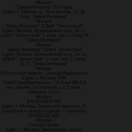
Москва
"Декор Интерьер" Тц Город
Адрес: г. Москва, ш. Энтузиастов, 12, 3й
этаж, "Декор Интерьер"
Москва
"Декор Интерьер" ЦДиИ "Экспострой"
Адрес: Москва, Нахимовский пр-к, 24, с1
ЦДиИ "Экспострой" 1 этаж, пав.2, стенд 10
"Декор Интерьер"
Москва
"Декор Интерьер" ЦДиИ Экспострой
Адрес: Москва, Нахимовский пр-к, 24, с1
ЦДиИ "Экспострой" 1 этаж, пав.3, стенд
76-77 "Декор Интерьер"
Москва
3D гипсовые панели - Элитсройматериалы
Адрес: г. Москва, ТРК
«ЭлитСтройМатериалы», 51-й км МКАД
пос. Заречье, ул.Торговая, с.2, 1 этаж,
павильон С42/3
Москва
BACKGROUND
Адрес: г. Москва, Ленинский проспект, 45
(подъехать к складу со двора — ориентир
ПОДЪЕЗД №8)
Москва
Ceramics Studio
Адрес: г. Москва, Дмитровское шоссе,