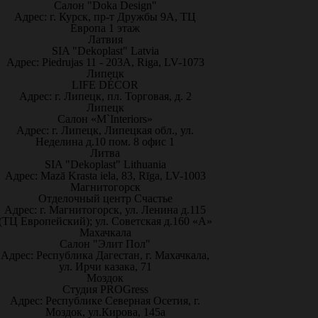
Салон "Doka Design"
Адрес: г. Курск, пр-т Дружбы 9А, ТЦ
Европа 1 этаж
Латвия
SIA "Dekoplast" Latvia
Адрес: Piedrujas 11 - 203A, Riga, LV-1073
Липецк
LIFE DÉCOR
Адрес: г. Липецк, пл. Торговая, д. 2
Липецк
Салон «M`Interiors»
Адрес: г. Липецк, Липецкая обл., ул.
Неделина д.10 пом. 8 офис 1
Литва
SIA "Dekoplast" Lithuania
Адрес: Mazā Krasta iela, 83, Rīga, LV-1003
Магнитогорск
Отделочный центр Счастье
Адрес: г. Магнитогорск, ул. Ленина д.115
(ТЦ Европейский); ул. Советская д.160 «А»
Махачкала
Салон "Элит Пол"
Адрес: Республика Дагестан, г. Махачкала,
ул. Ирчи казака, 71
Моздок
Студия PROGress
Адрес: Республике Северная Осетия, г.
Моздок, ул.Кирова, 145а