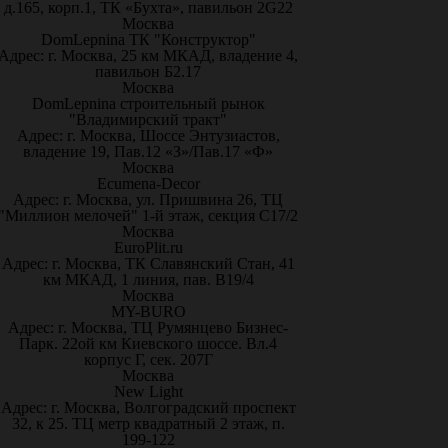
д.165, корп.1, ТК «Бухта», павильон 2G22
Москва
DomLepnina ТК "Конструктор"
Адрес: г. Москва, 25 км МКАД, владение 4,
павильон Б2.17
Москва
DomLepnina строительный рынок
"Владимирский тракт"
Адрес: г. Москва, Шоссе Энтузиастов,
владение 19, Пав.12 «З»/Пав.17 «Ф»
Москва
Ecumena-Decor
Адрес: г. Москва, ул. Пришвина 26, ТЦ
"Миллион мелочей" 1-й этаж, секция С17/2
Москва
EuroPlit.ru
Адрес: г. Москва, ТК Славянский Стан, 41
км МКАД, 1 линия, пав. В19/4
Москва
MY-BURO
Адрес: г. Москва, ТЦ Румянцево Бизнес-
Парк. 22ой км Киевского шоссе. Вл.4
корпус Г, сек. 207Г
Москва
New Light
Адрес: г. Москва, Волгоградский проспект
32, к 25. ТЦ метр квадратный 2 этаж, п.
199-122