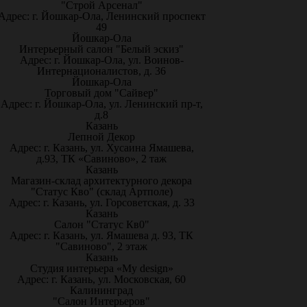
"Строй Арсенал"
Адрес: г. Йошкар-Ола, Ленинский проспект
49
Йошкар-Ола
Интерьерный салон "Белый эскиз"
Адрес: г. Йошкар-Ола, ул. Воинов-
Интернационалистов, д. 36
Йошкар-Ола
Торговый дом "Сайвер"
Адрес: г. Йошкар-Ола, ул. Ленинский пр-т,
д.8
Казань
Лепной Декор
Адрес: г. Казань, ул. Хусаина Ямашева,
д.93, ТК «Савиново», 2 таж
Казань
Магазин-склад архитектурного декора
"Статус Кво" (склад Артполе)
Адрес: г. Казань, ул. Горсоветская, д. 33
Казань
Салон "Статус Кв0"
Адрес: г. Казань, ул. Ямашева д. 93, ТК
"Савиново", 2 этаж
Казань
Студия интерьера «My design»
Адрес: г. Казань, ул. Московская, 60
Калининград
"Салон Интерьеров"