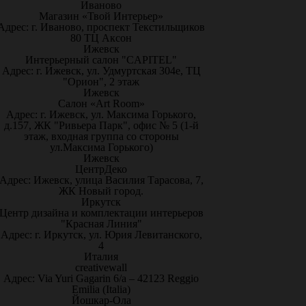
Иваново
Магазин «Твой Интерьер»
Адрес: г. Иваново, проспект Текстильщиков
80 ТЦ Аксон
Ижевск
Интерьерный салон "CAPITEL"
Адрес: г. Ижевск, ул. Удмуртская 304е, ТЦ
"Орион", 2 этаж
Ижевск
Салон «Art Room»
Адрес: г. Ижевск, ул. Максима Горького,
д.157, ЖК "Ривьера Парк", офис № 5 (1-й
этаж, входная группа со стороны
ул.Максима Горького)
Ижевск
ЦентрДеко
Адрес: Ижевск, улица Василия Тарасова, 7,
ЖК Новый город.
Иркутск
Центр дизайна и комплектации интерьеров
"Красная Линия"
Адрес: г. Иркутск, ул. Юрия Левитанского,
4
Италия
creativewall
Адрес: Via Yuri Gagarin 6/a – 42123 Reggio
Emilia (Italia)
Йошкар-Ола