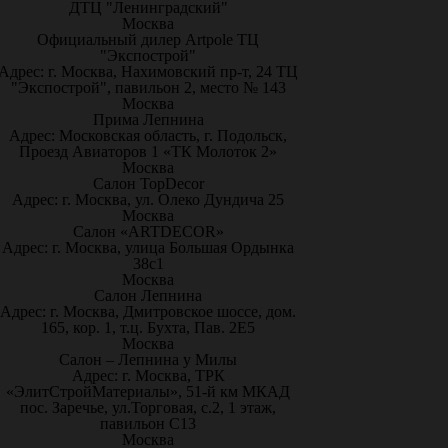
ДТЦ "Ленинградский"
Москва
Официальный дилер Artpole ТЦ
"Экспострой"
Адрес: г. Москва, Нахимовский пр-т, 24 ТЦ
"Экспострой", павильон 2, место № 143
Москва
Прима Лепнина
Адрес: Московская область, г. Подольск,
Проезд Авиаторов 1 «ТК Молоток 2»
Москва
Салон TopDecor
Адрес: г. Москва, ул. Олеко Дундича 25
Москва
Салон «ARTDECOR»
Адрес: г. Москва, улица Большая Ордынка
38с1
Москва
Салон Лепнина
Адрес: г. Москва, Дмитровское шоссе, дом.
165, кор. 1, т.ц. Бухта, Пав. 2Е5
Москва
Салон – Лепнина у Милы
Адрес: г. Москва, ТРК
«ЭлитСтройМатериалы», 51-й км МКАД
пос. Заречье, ул.Торговая, с.2, 1 этаж,
павильон С13
Москва