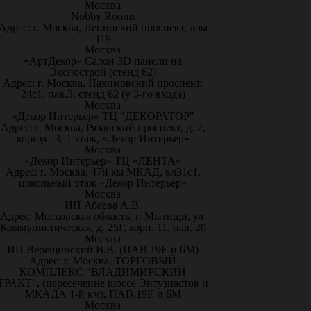
Москва
Nobby Rooms
Адрес: г. Москва, Ленинский проспект, дом
119
Москва
«АртДекор» Салон 3D панели на
Экспострой (стенд 62)
Адрес: г. Москва, Нахимовский проспект,
24с1, пав.3, стенд 62 (у 3-го входа)
Москва
«Декор Интерьер» ТЦ "ДЕКОРАТОР"
Адрес: г. Москва, Рязанский проспект, д. 2,
корпус. 3, 1 этаж, «Декор Интерьер»
Москва
«Декор Интерьер» ТЦ «ЛЕНТА»
Адрес: г. Москва, 47й км МКАД, вл31с1,
цокольный этаж «Декор Интерьер»
Москва
ИП Абаева А.В.
Адрес: Московская область, г. Мытищи, ул.
Коммунистическая, д. 25Г, корп. 11, пав. 20
Москва
ИП Верещинский В.В. (ПАВ.19Е и 6М)
Адрес: г. Москва, ТОРГОВЫЙ
КОМПЛЕКС "ВЛАДИМИРСКИЙ
ТРАКТ", (пересечение шоссе Энтузиастов и
МКАДА 1-й км), ПАВ.19Е и 6М
Москва