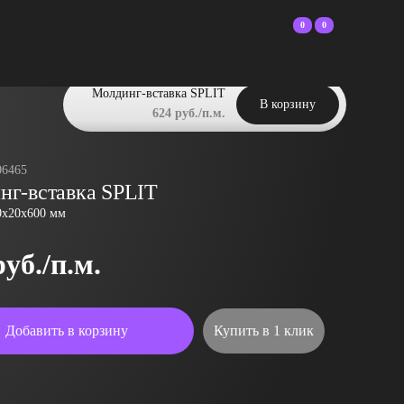
0
0
Молдинг-вставка SPLIT
В корзину
624 руб./п.м.
06465
нг-вставка SPLIT
0x20x600 мм
руб./п.м.
Добавить в корзину
Купить в 1 клик