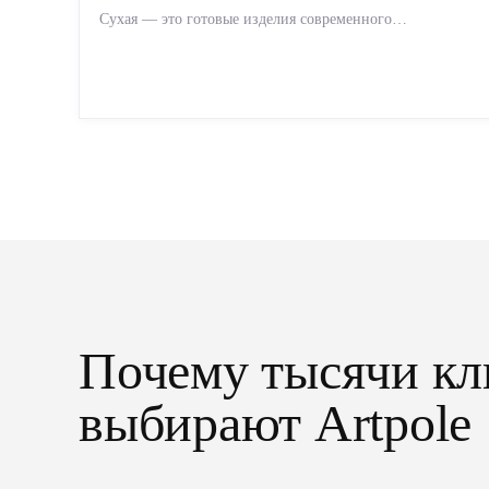
Сухая — это готовые изделия современного
производства: точная геометрия, стабильное качество,
упрощенный...
Почему тысячи кл
выбирают Artpole