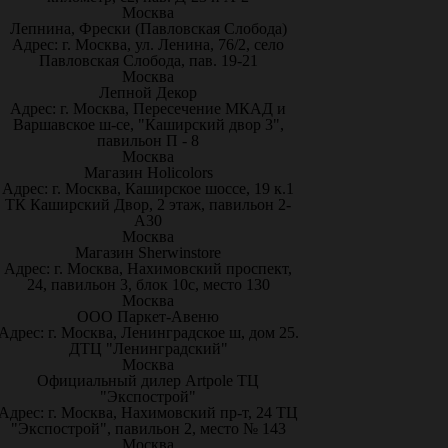
Москва
Лепнина, Фрески (Павловская Слобода)
Адрес: г. Москва, ул. Ленина, 76/2, село
Павловская Слобода, пав. 19-21
Москва
Лепной Декор
Адрес: г. Москва, Пересечение МКАД и
Варшавское ш-се, "Каширский двор 3",
павильон П - 8
Москва
Магазин Holicolors
Адрес: г. Москва, Каширское шоссе, 19 к.1
ТК Каширский Двор, 2 этаж, павильон 2-
А30
Москва
Магазин Sherwinstore
Адрес: г. Москва, Нахимовский проспект,
24, павильон 3, блок 10с, место 130
Москва
ООО Паркет-Авeню
Адрес: г. Москва, Ленинградское ш, дом 25.
ДТЦ "Ленинградский"
Москва
Официальный дилер Artpole ТЦ
"Экспострой"
Адрес: г. Москва, Нахимовский пр-т, 24 ТЦ
"Экспострой", павильон 2, место № 143
Москва