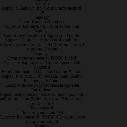
Ампир
Адрес: г. Барнаул, пр. Социалистический,
78
Барнаул
Салон Квадро Интерьер
Адрес: г. Барнаул, пр. Строителей, 14а
Барнаул
Салон интерьерных покрытий «Gaudi»
Адрес: г. Барнаул, Алтайский край, пр.
Красноармейский 15, ТОЦ Демидовский, 1
подъезд, 2 этаж
Барнаул
Студия света и декора DECO LAMP
Адрес: г. Барнаул, ул. Пролетарская 160
Бахрейн
Exotic International General Trading Bahrain
Адрес: P.O. Box 3507, Jeddah, Saudi Arabia
Белгород, Дубовое
Декоративные отделочные материалы
Элит-Декор
Адрес: Белгородская область, Белгородский
район, посёлок Дубовое, улица Шоссейная,
дом 2, офис 6.
Белоярский
Дизайн-салон Lidi Art
Адрес: г. Белоярский, ХМАО-Югра, квартал
Спортивный,д.4
Бишкек