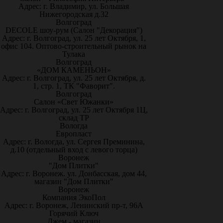
Адрес: г. Владимир, ул. Большая
Нижегородская д.32
Волгоград
DECOLE шоу-рум (Салон "Декорация")
Адрес: г. Волгоград, ул. 25 лет Октября, 1,
офис 104. Оптово-строительный рынок на
Тулака
Волгоград
«ДОМ КАМЕНЬОН»
Адрес: г. Волгоград, ул. 25 лет Октября, д.
1, стр. 1, ТК "Фаворит".
Волгоград
Салон «Свет Южанки»
Адрес: г. Волгоград, ул. 25 лет Октября 1Ц,
склад ТР
Вологда
Европласт
Адрес: г. Вологда, ул. Сергея Преминина,
д.10 (отдельный вход с левого торца)
Воронеж
"Дом Плитки"
Адрес: г. Воронеж. ул. Донбасская, дом 44,
магазин "Дом Плитки"
Воронеж
Компания ЭкоПол
Адрес: г. Воронеж, Ленинский пр-т, 96А
Горячий Ключ
Джем - магазин