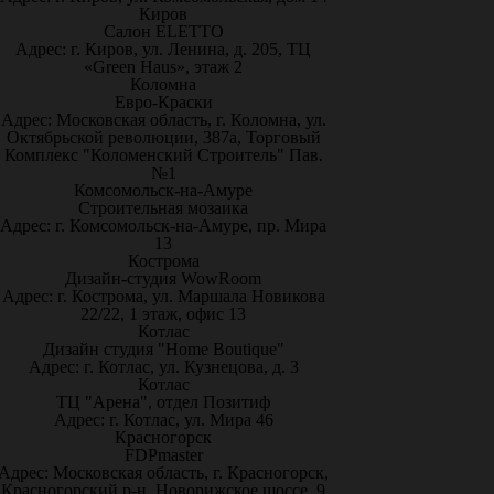
Киров
Салон ELETTO
Адрес: г. Киров, ул. Ленина, д. 205, ТЦ
«Green Haus», этаж 2
Коломна
Евро-Краски
Адрес: Московская область, г. Коломна, ул.
Октябрьской революции, 387а, Торговый
Комплекс "Коломенский Строитель" Пав.
№1
Комсомольск-на-Амуре
Строительная мозаика
Адрес: г. Комсомольск-на-Амуре, пр. Мира
13
Кострома
Дизайн-студия WowRoom
Адрес: г. Кострома, ул. Маршала Новикова
22/22, 1 этаж, офис 13
Котлас
Дизайн студия "Home Boutique"
Адрес: г. Котлас, ул. Кузнецова, д. 3
Котлас
ТЦ "Арена", отдел Позитиф
Адрес: г. Котлас, ул. Мира 46
Красногорск
FDPmaster
Адрес: Московская область, г. Красногорск,
Красногорский р-н, Новорижское шоссе, 9