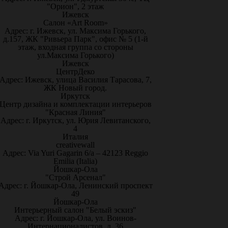
"Орион", 2 этаж
Ижевск
Салон «Art Room»
Адрес: г. Ижевск, ул. Максима Горького,
д.157, ЖК "Ривьера Парк", офис № 5 (1-й
этаж, входная группа со стороны
ул.Максима Горького)
Ижевск
ЦентрДеко
Адрес: Ижевск, улица Василия Тарасова, 7,
ЖК Новый город.
Иркутск
Центр дизайна и комплектации интерьеров
"Красная Линия"
Адрес: г. Иркутск, ул. Юрия Левитанского,
4
Италия
creativewall
Адрес: Via Yuri Gagarin 6/a – 42123 Reggio
Emilia (Italia)
Йошкар-Ола
"Строй Арсенал"
Адрес: г. Йошкар-Ола, Ленинский проспект
49
Йошкар-Ола
Интерьерный салон "Белый эскиз"
Адрес: г. Йошкар-Ола, ул. Воинов-
Интернационалистов, д. 36