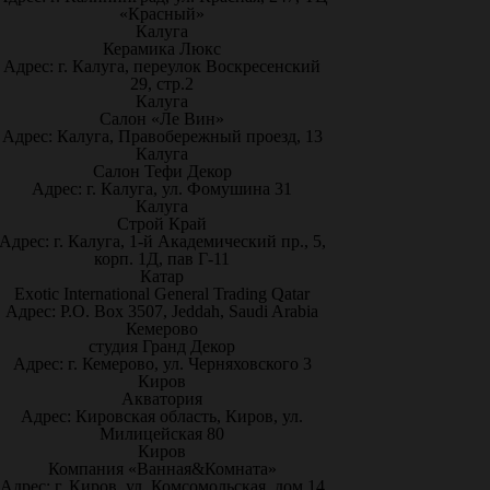
«Красный»
Калуга
Керамика Люкс
Адрес: г. Калуга, переулок Воскресенский
29, стр.2
Калуга
Салон «Ле Вин»
Адрес: Калуга, Правобережный проезд, 13
Калуга
Салон Тефи Декор
Адрес: г. Калуга, ул. Фомушина 31
Калуга
Строй Край
Адрес: г. Калуга, 1-й Академический пр., 5,
корп. 1Д, пав Г-11
Катар
Exotic International General Trading Qatar
Адрес: P.O. Box 3507, Jeddah, Saudi Arabia
Кемерово
студия Гранд Декор
Адрес: г. Кемерово, ул. Черняховского 3
Киров
Акватория
Адрес: Кировская область, Киров, ул.
Милицейская 80
Киров
Компания «Ванная&Комната»
Адрес: г. Киров, ул. Комсомольская, дом 14