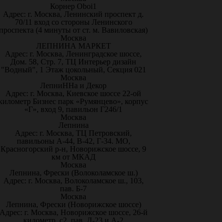
Корнер Oboi1
Адрес: г. Москва, Ленинский проспект д.
70/11 вход со стороны Ленинского
проспекта (4 минуты от ст. м. Вавиловская)
Москва
ЛЕПНИНА МАРКЕТ
Адрес: г. Москва, Ленинградское шоссе,
Дом. 58, Стр. 7, ТЦ Интерьер дизайн
"Водный", 1 Этаж цокольный, Секция 021
Москва
ЛепниННа и Декор
Адрес: г. Москва, Киевское шоссе 22-ой
километр Бизнес парк «Румянцево», корпус
«Г», вход 9, павильон Г246/1
Москва
Лепнина
Адрес: г. Москва, ТЦ Петровский,
павильоны А-44, В-42, Г-34. МО,
Красногорский р-н, Новорижское шоссе, 9
км от МКАД
Москва
Лепнина, Фрески (Волоколамское ш.)
Адрес: г. Москва, Волоколамское ш., 103,
пав. Б-7
Москва
Лепнина, Фрески (Новорижское шоссе)
Адрес: г. Москва, Новорижское шоссе, 26-й
километр, с2, пав. Д-23 и А-2