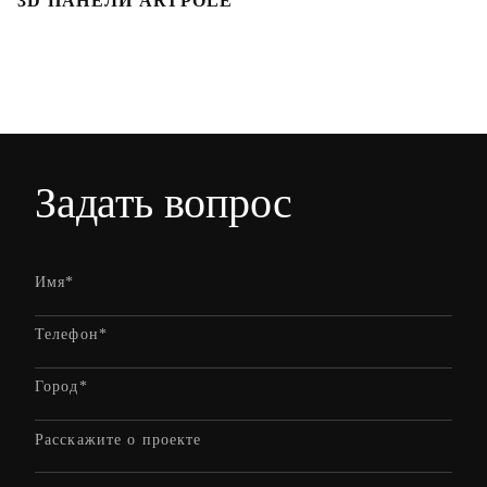
3D ПАНЕЛИ ARTPOLE
Л
Задать вопрос