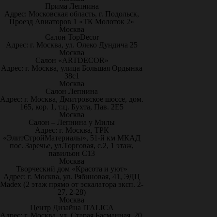
Прима Лепнина
Адрес: Московская область, г. Подольск,
Проезд Авиаторов 1 «ТК Молоток 2»
Москва
Салон TopDecor
Адрес: г. Москва, ул. Олеко Дундича 25
Москва
Салон «ARTDECOR»
Адрес: г. Москва, улица Большая Ордынка
38с1
Москва
Салон Лепнина
Адрес: г. Москва, Дмитровское шоссе, дом.
165, кор. 1, т.ц. Бухта, Пав. 2Е5
Москва
Салон – Лепнина у Милы
Адрес: г. Москва, ТРК
«ЭлитСтройМатериалы», 51-й км МКАД
пос. Заречье, ул.Торговая, с.2, 1 этаж,
павильон С13
Москва
Творческий дом «Красота и уют»
Адрес: г. Москва, ул. Рябиновая, 41, ЭДЦ
Madex (2 этаж прямо от эскалатора эксп. 2-
27, 2-28)
Москва
Центр Дизайна ITALICA
Адрес: г. Москва, ул. Старая Басманная, 20,