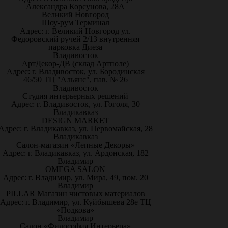
Александра Корсунова, 28А
Великий Новгород
Шоу-рум Терминал
Адрес: г. Великий Новгород ул.
Федоровский ручей 2/13 внутренняя
парковка Диеза
Владивосток
АртДекор-ДВ (склад Артполе)
Адрес: г. Владивосток, ул. Бородинская
46/50 ТЦ "Альянс", пав. № 26
Владивосток
Студия интерьерных решений
Адрес: г. Владивосток, ул. Гоголя, 30
Владикавказ
DESIGN MARKET
Адрес: г. Владикавказ, ул. Первомайская, 28
Владикавказ
Салон-магазин «Лепные Декоры»
Адрес: г. Владикавказ, ул. Ардонская, 182
Владимир
OMEGA SALON
Адрес: г. Владимир, ул. Мира, 49, пом. 20
Владимир
PILLAR Магазин чистовых материалов
Адрес: г. Владимир, ул. Куйбышева 28е ТЦ
«Подкова»
Владимир
Салон «Философия Интерьера»