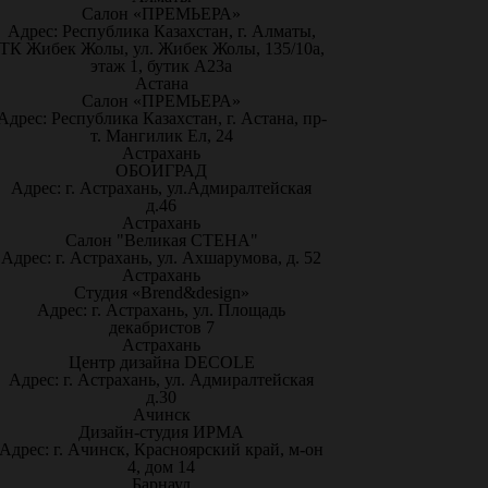
Салон «ПРЕМЬЕРА»
Адрес: Республика Казахстан, г. Алматы,
ТК Жибек Жолы, ул. Жибек Жолы, 135/10а,
этаж 1, бутик А23а
Астана
Салон «ПРЕМЬЕРА»
Адрес: Республика Казахстан, г. Астана, пр-
т. Мангилик Ел, 24
Астрахань
ОБОИГРАД
Адрес: г. Астрахань, ул.Адмиралтейская
д.46
Астрахань
Салон "Великая СТЕНА"
Адрес: г. Астрахань, ул. Ахшарумова, д. 52
Астрахань
Студия «Brend&design»
Адрес: г. Астрахань, ул. Площадь
декабристов 7
Астрахань
Центр дизайна DECOLE
Адрес: г. Астрахань, ул. Адмиралтейская
д.30
Ачинск
Дизайн-студия ИРМА
Адрес: г. Ачинск, Красноярский край, м-он
4, дом 14
Барнаул