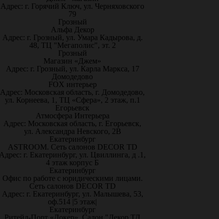
Адрес: г. Горячий Ключ, ул. Черняховского
79
Грозный
Альфа Декор
Адрес: г. Грозный, ул. Умара Кадырова, д.
48, ТЦ "Мегаполис", эт. 2
Грозный
Магазин «Джем»
Адрес: г. Грозный, ул. Карла Маркса, 17
Домодедово
FOX интерьер
Адрес: Московская область, г. Домодедово,
ул. Корнеева, 1, ТЦ «Сфера», 2 этаж, п.1
Егорьевск
Атмосфера Интерьера
Адрес: Московская область, г. Егорьевск,
ул. Александра Невского, 2В
Екатеринбург
ASTROOM. Сеть салонов DECOR TD
Адрес: г. Екатеринбург, ул. Цвиллинга, д .1,
4 этаж корпус Б
Екатеринбург
Офис по работе с юридическими лицами.
Сеть салонов DECOR TD
Адрес: г. Екатеринбург, ул. Малышева, 53,
оф.514 |5 этаж|
Екатеринбург
Ритейл-Порт «Докер», Салон "Декор ТД