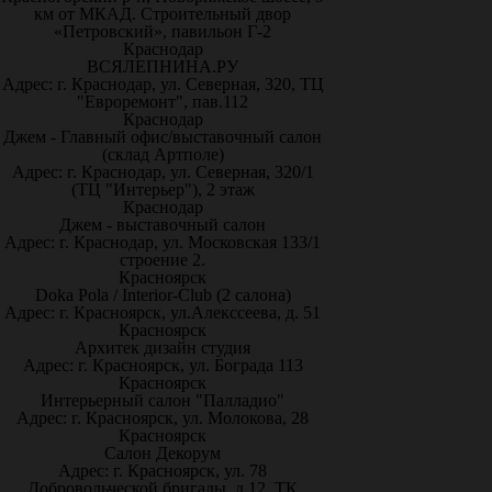
км от МКАД. Строительный двор
«Петровский», павильон Г-2
Краснодар
ВСЯЛЕПНИНА.РУ
Адрес: г. Краснодар, ул. Северная, 320, ТЦ
"Евроремонт", пав.112
Краснодар
Джем - Главный офис/выставочный салон
(склад Артполе)
Адрес: г. Краснодар, ул. Северная, 320/1
(ТЦ "Интерьер"), 2 этаж
Краснодар
Джем - выставочный салон
Адрес: г. Краснодар, ул. Московская 133/1
строение 2.
Красноярск
Doka Pola / Interior-Club (2 салона)
Адрес: г. Красноярск, ул.Алекссеева, д. 51
Красноярск
Архитек дизайн студия
Адрес: г. Красноярск, ул. Бограда 113
Красноярск
Интерьерный салон "Палладио"
Адрес: г. Красноярск, ул. Молокова, 28
Красноярск
Салон Декорум
Адрес: г. Красноярск, ул. 78
Добровольческой бригады, д.12, ТК