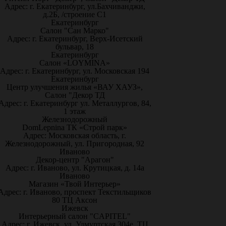
Адрес: г. Екатеринбург, ул.Бахчиванджи,
д.2Б, /строение С1
Екатеринбург
Салон "Сан Марко"
Адрес: г. Екатеринбург, Верх-Исетский
бульвар, 18
Екатеринбург
Салон «LOYMINA»
Адрес: г. Екатеринбург, ул. Московская 194
Екатеринбург
Центр улучшения жилья «ВАУ ХАУЗ»,
Салон "Декор ТД
Адрес: г. Екатеринбург ул. Металлургов, 84,
1 этаж
Железнодорожный
DomLepnina ТК «Строй парк»
Адрес: Московская область, г.
Железнодорожный, ул. Пригородная, 92
Иваново
Декор-центр "Арагон"
Адрес: г. Иваново, ул. Крутицкая, д. 14а
Иваново
Магазин «Твой Интерьер»
Адрес: г. Иваново, проспект Текстильщиков
80 ТЦ Аксон
Ижевск
Интерьерный салон "CAPITEL"
Адрес: г. Ижевск, ул. Удмуртская 304е, ТЦ