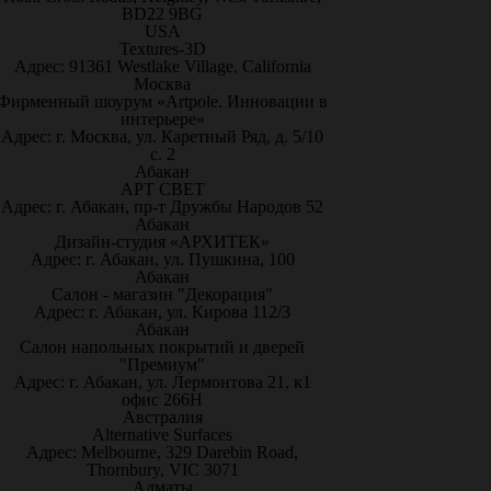
BD22 9BG
USA
Textures-3D
Адрес: 91361 Westlake Village, California
Москва
Фирменный шоурум «Artpole. Инновации в
интерьере»
Адрес: г. Москва, ул. Каретный Ряд, д. 5/10
с. 2
Абакан
АРТ СВЕТ
Адрес: г. Абакан, пр-т Дружбы Народов 52
Абакан
Дизайн-студия «АРХИТЕК»
Адрес: г. Абакан, ул. Пушкина, 100
Абакан
Салон - магазин "Декорация"
Адрес: г. Абакан, ул. Кирова 112/3
Абакан
Салон напольных покрытий и дверей
"Премиум"
Адрес: г. Абакан, ул. Лермонтова 21, к1
офис 266Н
Австралия
Alternative Surfaces
Адрес: Melbourne, 329 Darebin Road,
Thornbury, VIC 3071
Алматы