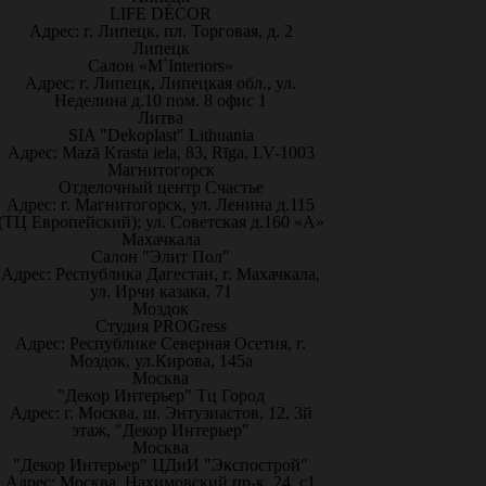
LIFE DÉCOR
Адрес: г. Липецк, пл. Торговая, д. 2
Липецк
Салон «M`Interiors»
Адрес: г. Липецк, Липецкая обл., ул.
Неделина д.10 пом. 8 офис 1
Литва
SIA "Dekoplast" Lithuania
Адрес: Mazā Krasta iela, 83, Rīga, LV-1003
Магнитогорск
Отделочный центр Счастье
Адрес: г. Магнитогорск, ул. Ленина д.115
(ТЦ Европейский); ул. Советская д.160 «А»
Махачкала
Салон "Элит Пол"
Адрес: Республика Дагестан, г. Махачкала,
ул. Ирчи казака, 71
Моздок
Студия PROGress
Адрес: Республике Северная Осетия, г.
Моздок, ул.Кирова, 145а
Москва
"Декор Интерьер" Тц Город
Адрес: г. Москва, ш. Энтузиастов, 12, 3й
этаж, "Декор Интерьер"
Москва
"Декор Интерьер" ЦДиИ "Экспострой"
Адрес: Москва, Нахимовский пр-к, 24, с1