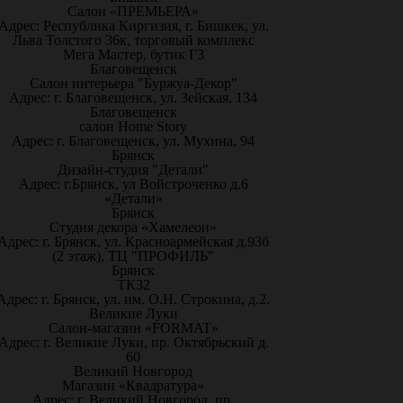
Салон «ПРЕМЬЕРА»
Адрес: Республика Киргизия, г. Бишкек, ул.
Льва Толстого 36к, торговый комплекс
Мега Мастер, бутик Г3
Благовещенск
Салон интерьера "Буржуа-Декор"
Адрес: г. Благовещенск, ул. Зейская, 134
Благовещенск
салон Home Story
Адрес: г. Благовещенск, ул. Мухина, 94
Брянск
Дизайн-студия "Детали"
Адрес: г.Брянск, ул Войстроченко д.6
«Детали»
Брянск
Студия декора «Хамелеон»
Адрес: г. Брянск, ул. Красноармейская д.93б
(2 этаж), ТЦ "ПРОФИЛЬ"
Брянск
ТК32
Адрес: г. Брянск, ул. им. О.Н. Строкина, д.2.
Великие Луки
Салон-магазин «FORMAT»
Адрес: г. Великие Луки, пр. Октябрьский д.
60
Великий Новгород
Магазин «Квадратура»
Адрес: г. Великий Новгород, пр.