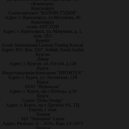
«Командор»
Красноярск
Салон-магазин "КОЛОРСТУДИЯ"
Адрес: г. Красноярск, ул.Молокова, 40
Красноярск
салон АРТ-ТОН
Адрес: г. Красноярск, ул. Маерчака, д. 1,
пом. 19/2
Кувейт
Exotic International General Trading Kuwait
Адрес: P.O. Box 3507, Jeddah, Saudi Arabia
Курган
Декор
Адрес: г. Курган, ул. Гоголя, д.128
Курск
Индустриальная Компания "ПРОМТЕХ"
Адрес: г. Курск, ул. Литовская, 12В
Курск
ООО "Вернисаж"
Адрес: г. Курск, пр-т Победы, д.10
Курск
Салон "Doka Design"
Адрес: г. Курск, пр-т Дружбы 9А, ТЦ
Европа 1 этаж
Латвия
SIA "Dekoplast" Latvia
Адрес: Piedrujas 11 - 203A, Riga, LV-1073
Липецк