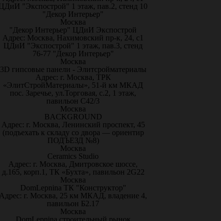
ЦДиИ "Экспострой" 1 этаж, пав.2, стенд 10
"Декор Интерьер"
Москва
"Декор Интерьер" ЦДиИ Экспострой
Адрес: Москва, Нахимовский пр-к, 24, с1
ЦДиИ "Экспострой" 1 этаж, пав.3, стенд
76-77 "Декор Интерьер"
Москва
3D гипсовые панели - Элитсройматериалы
Адрес: г. Москва, ТРК
«ЭлитСтройМатериалы», 51-й км МКАД
пос. Заречье, ул.Торговая, с.2, 1 этаж,
павильон С42/3
Москва
BACKGROUND
Адрес: г. Москва, Ленинский проспект, 45
(подъехать к складу со двора — ориентир
ПОДЪЕЗД №8)
Москва
Ceramics Studio
Адрес: г. Москва, Дмитровское шоссе,
д.165, корп.1, ТК «Бухта», павильон 2G22
Москва
DomLepnina ТК "Конструктор"
Адрес: г. Москва, 25 км МКАД, владение 4,
павильон Б2.17
Москва
DomLepnina строительный рынок