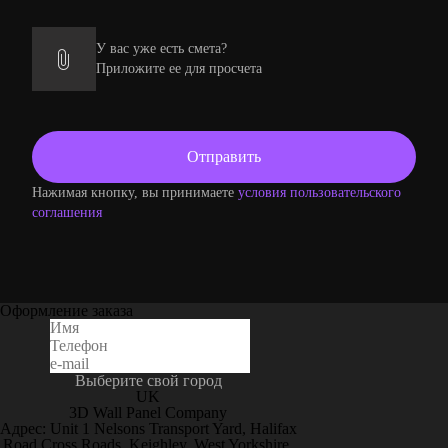
У вас уже есть смета?
Приложите ее для просчета
Нажимая кнопку, вы принимаете
условия пользовательского
соглашения
Оформление заказа
Выберите свой город
UK
3D Wall Panel Company
Адрес: Unit 1 Nelsons Transport Yard, Halifax
Road Cross Roads, Keighley, West Yorkshire,