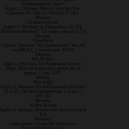
"Владимирский тракт"
Адрес: г. Москва, Шоссе Энтузиастов,
владение 19, Пав.12 «З»/Пав.17 «Ф»
Москва
Ecumena-Decor
Адрес: г. Москва, ул. Пришвина 26, ТЦ
"Миллион мелочей" 1-й этаж, секция С17/2
Москва
EuroPlit.ru
Адрес: г. Москва, ТК Славянский Стан, 41
км МКАД, 1 линия, пав. В19/4
Москва
MY-BURO
Адрес: г. Москва, ТЦ Румянцево Бизнес-
Парк. 22ой км Киевского шоссе. Вл.4
корпус Г, сек. 207Г
Москва
New Light
Адрес: г. Москва, Волгоградский проспект
32, к 25. ТЦ метр квадратный 2 этаж, п.
199-122
Москва
Nobby Rooms
Адрес: г. Москва, Ленинский проспект, дом
119
Москва
«АртДекор» Салон 3D панели на
Экспострой (стенд 62)