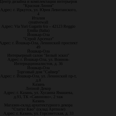
Центр дизайна и комплектации интерьеров
"Красная Линия"
Адрес: г. Иркутск, ул. Юрия Левитанского,
4
Италия
creativewall
Адрес: Via Yuri Gagarin 6/a – 42123 Reggio
Emilia (Italia)
Йошкар-Ола
"Строй Арсенал"
Адрес: г. Йошкар-Ола, Ленинский проспект
49
Йошкар-Ола
Интерьерный салон "Белый эскиз"
Адрес: г. Йошкар-Ола, ул. Воинов-
Интернационалистов, д. 36
Йошкар-Ола
Торговый дом "Сайвер"
Адрес: г. Йошкар-Ола, ул. Ленинский пр-т,
д.8
Казань
Лепной Декор
Адрес: г. Казань, ул. Хусаина Ямашева,
д.93, ТК «Савиново», 2 таж
Казань
Магазин-склад архитектурного декора
"Статус Кво" (склад Артполе)
Адрес: г. Казань, ул. Горсоветская, д. 33