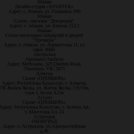
Абакан
Дизайн-студия «АРХИТЕК»
Адрес: г. Абакан, ул. Пушкина, 100
Абакан
Салон - магазин "Декорация"
Адрес: г. Абакан, ул. Кирова 112/3
Абакан
Салон напольных покрытий и дверей
"Премиум"
Адрес: г. Абакан, ул. Лермонтова 21, к1
офис 266Н
Австралия
Alternative Surfaces
Адрес: Melbourne, 329 Darebin Road,
Thornbury, VIC 3071
Алматы
Салон «ПРЕМЬЕРА»
Адрес: Республика Казахстан, г. Алматы,
ТК Жибек Жолы, ул. Жибек Жолы, 135/10а,
этаж 1, бутик А23а
Астана
Салон «ПРЕМЬЕРА»
Адрес: Республика Казахстан, г. Астана, пр-
т. Мангилик Ел, 24
Астрахань
ОБОИГРАД
Адрес: г. Астрахань, ул.Адмиралтейская
д.46