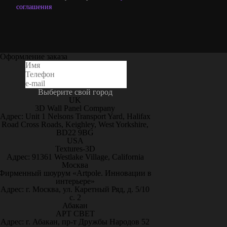
соглашения
Оформление заказа
Выберите свой город
UK
3D Wall Panel Company
Адрес: Unit 1 Nelsons Transport Yard, Halifax
Road Cross Roads, Keighley, West Yorkshire,
BD22 9BG
USA
Textures-3D
Адрес: 91361 Westlake Village, California
Москва
Фирменный шоурум «Artpole. Инновации в
интерьере»
Адрес: г. Москва, ул. Каретный Ряд, д. 5/10
с. 2
Абакан
АРТ СВЕТ
Адрес: г. Абакан, пр-т Дружбы Народов 52