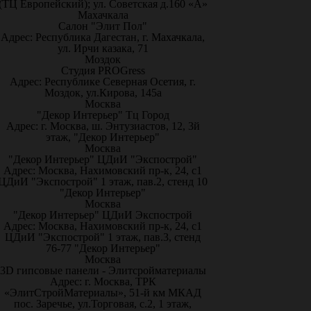
(ТЦ Европейский); ул. Советская д.160 «А»
Махачкала
Салон "Элит Пол"
Адрес: Республика Дагестан, г. Махачкала,
ул. Ирчи казака, 71
Моздок
Студия PROGress
Адрес: Республике Северная Осетия, г.
Моздок, ул.Кирова, 145а
Москва
"Декор Интерьер" Тц Город
Адрес: г. Москва, ш. Энтузиастов, 12, 3й
этаж, "Декор Интерьер"
Москва
"Декор Интерьер" ЦДиИ "Экспострой"
Адрес: Москва, Нахимовский пр-к, 24, с1
ЦДиИ "Экспострой" 1 этаж, пав.2, стенд 10
"Декор Интерьер"
Москва
"Декор Интерьер" ЦДиИ Экспострой
Адрес: Москва, Нахимовский пр-к, 24, с1
ЦДиИ "Экспострой" 1 этаж, пав.3, стенд
76-77 "Декор Интерьер"
Москва
3D гипсовые панели - Элитсройматериалы
Адрес: г. Москва, ТРК
«ЭлитСтройМатериалы», 51-й км МКАД
пос. Заречье, ул.Торговая, с.2, 1 этаж,