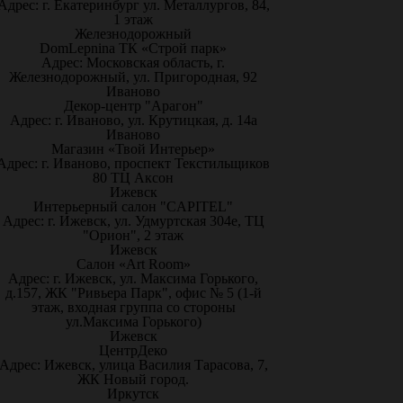
Адрес: г. Екатеринбург ул. Металлургов, 84,
1 этаж
Железнодорожный
DomLepnina ТК «Строй парк»
Адрес: Московская область, г.
Железнодорожный, ул. Пригородная, 92
Иваново
Декор-центр "Арагон"
Адрес: г. Иваново, ул. Крутицкая, д. 14а
Иваново
Магазин «Твой Интерьер»
Адрес: г. Иваново, проспект Текстильщиков
80 ТЦ Аксон
Ижевск
Интерьерный салон "CAPITEL"
Адрес: г. Ижевск, ул. Удмуртская 304е, ТЦ
"Орион", 2 этаж
Ижевск
Салон «Art Room»
Адрес: г. Ижевск, ул. Максима Горького,
д.157, ЖК "Ривьера Парк", офис № 5 (1-й
этаж, входная группа со стороны
ул.Максима Горького)
Ижевск
ЦентрДеко
Адрес: Ижевск, улица Василия Тарасова, 7,
ЖК Новый город.
Иркутск