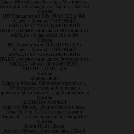
Адрес: Московская область, г. Мытищи, ул.
Коммунистическая, д. 25Г, корп. 11, пав. 20
Москва
ИП Верещинский В.В. (ПАВ.19Е и 6М)
Адрес: г. Москва, ТОРГОВЫЙ
КОМПЛЕКС "ВЛАДИМИРСКИЙ
ТРАКТ", (пересечение шоссе Энтузиастов и
МКАДА 1-й км), ПАВ.19Е и 6М
Москва
ИП Верещинский В.В. (ПАВ.П2-9)
Адрес: г. Москва, ТОРГОВЫЙ
КОМПЛЕКС "ВЛАДИМИРСКИЙ
ТРАКТ", (пересечение шоссе Энтузиастов и
МКАДА 1-й км), ДОМ МЕБЕЛИ,
ЛИНИЯ1, ПАВ.П2-9
Москва
Корнер Oboi1
Адрес: г. Москва, Ленинский проспект д.
70/11 вход со стороны Ленинского
проспекта (4 минуты от ст. м. Вавиловская)
Москва
ЛЕПНИНА МАРКЕТ
Адрес: г. Москва, Ленинградское шоссе,
Дом. 58, Стр. 7, ТЦ Интерьер дизайн
"Водный", 1 Этаж цокольный, Секция 021
Москва
ЛепниННа и Декор
Адрес: г. Москва, Киевское шоссе 22-ой