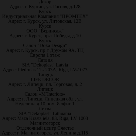
Декор
Адрес: г. Курган, ул. Гоголя, д.128
Курск
Индустриальная Компания "ПРОМТЕХ"
Адрес: г. Курск, ул. Литовская, 12В
Курск
ООО "Вернисаж"
Адрес: г. Курск, пр-т Победы, д.10
Курск
Салон "Doka Design"
Адрес: г. Курск, пр-т Дружбы 9А, ТЦ
Европа 1 этаж
Латвия
SIA "Dekoplast" Latvia
Адрес: Piedrujas 11 - 203A, Riga, LV-1073
Липецк
LIFE DÉCOR
Адрес: г. Липецк, пл. Торговая, д. 2
Липецк
Салон «M`Interiors»
Адрес: г. Липецк, Липецкая обл., ул.
Неделина д.10 пом. 8 офис 1
Литва
SIA "Dekoplast" Lithuania
Адрес: Mazā Krasta iela, 83, Rīga, LV-1003
Магнитогорск
Отделочный центр Счастье
Адрес: г. Магнитогорск, ул. Ленина д.115