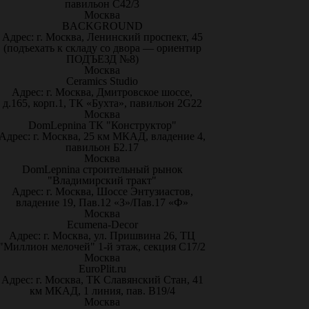
павильон С42/3
Москва
BACKGROUND
Адрес: г. Москва, Ленинский проспект, 45
(подъехать к складу со двора — ориентир
ПОДЪЕЗД №8)
Москва
Ceramics Studio
Адрес: г. Москва, Дмитровское шоссе,
д.165, корп.1, ТК «Бухта», павильон 2G22
Москва
DomLepnina ТК "Конструктор"
Адрес: г. Москва, 25 км МКАД, владение 4,
павильон Б2.17
Москва
DomLepnina строительный рынок
"Владимирский тракт"
Адрес: г. Москва, Шоссе Энтузиастов,
владение 19, Пав.12 «З»/Пав.17 «Ф»
Москва
Ecumena-Decor
Адрес: г. Москва, ул. Пришвина 26, ТЦ
"Миллион мелочей" 1-й этаж, секция С17/2
Москва
EuroPlit.ru
Адрес: г. Москва, ТК Славянский Стан, 41
км МКАД, 1 линия, пав. В19/4
Москва