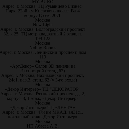
MY-BURO
Адрес: г. Москва, ТЦ Румянцево Бизнес-
Парк. 22ой км Киевского шоссе. Вл.4
корпус Г, сек. 207Г
Москва
New Light
Адрес: г. Москва, Волгоградский проспект
32, к 25. ТЦ метр квадратный 2 этаж, п.
199-122
Москва
Nobby Rooms
Адрес: г. Москва, Ленинский проспект, дом
119
Москва
«АртДекор» Салон 3D панели на
Экспострой (стенд 62)
Адрес: г. Москва, Нахимовский проспект,
24с1, пав.3, стенд 62 (у 3-го входа)
Москва
«Декор Интерьер» ТЦ "ДЕКОРАТОР"
Адрес: г. Москва, Рязанский проспект, д. 2,
корпус. 3, 1 этаж, «Декор Интерьер»
Москва
«Декор Интерьер» ТЦ «ЛЕНТА»
Адрес: г. Москва, 47й км МКАД, вл31с1,
цокольный этаж «Декор Интерьер»
Москва
ИП Абаева А.В.