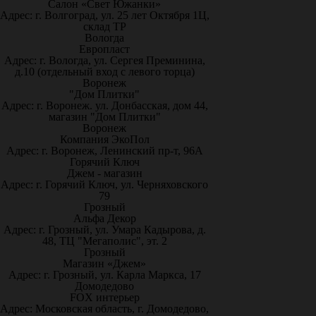
Салон «Свет Южанки»
Адрес: г. Волгоград, ул. 25 лет Октября 1Ц,
склад ТР
Вологда
Европласт
Адрес: г. Вологда, ул. Сергея Преминина,
д.10 (отдельный вход с левого торца)
Воронеж
"Дом Плитки"
Адрес: г. Воронеж. ул. Донбасская, дом 44,
магазин "Дом Плитки"
Воронеж
Компания ЭкоПол
Адрес: г. Воронеж, Ленинский пр-т, 96А
Горячий Ключ
Джем - магазин
Адрес: г. Горячий Ключ, ул. Черняховского
79
Грозный
Альфа Декор
Адрес: г. Грозный, ул. Умара Кадырова, д.
48, ТЦ "Мегаполис", эт. 2
Грозный
Магазин «Джем»
Адрес: г. Грозный, ул. Карла Маркса, 17
Домодедово
FOX интерьер
Адрес: Московская область, г. Домодедово,