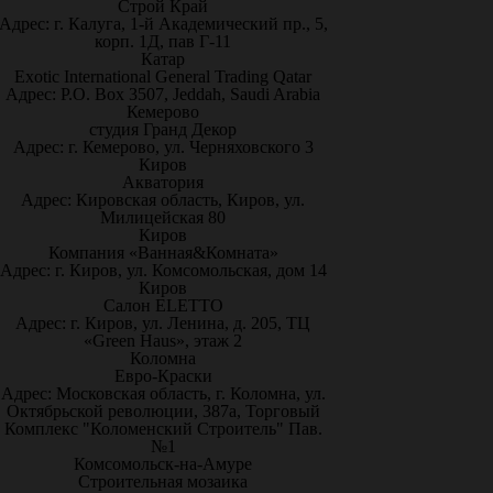
Строй Край
Адрес: г. Калуга, 1-й Академический пр., 5,
корп. 1Д, пав Г-11
Катар
Exotic International General Trading Qatar
Адрес: P.O. Box 3507, Jeddah, Saudi Arabia
Кемерово
студия Гранд Декор
Адрес: г. Кемерово, ул. Черняховского 3
Киров
Акватория
Адрес: Кировская область, Киров, ул.
Милицейская 80
Киров
Компания «Ванная&Комната»
Адрес: г. Киров, ул. Комсомольская, дом 14
Киров
Салон ELETTO
Адрес: г. Киров, ул. Ленина, д. 205, ТЦ
«Green Haus», этаж 2
Коломна
Евро-Краски
Адрес: Московская область, г. Коломна, ул.
Октябрьской революции, 387а, Торговый
Комплекс "Коломенский Строитель" Пав.
№1
Комсомольск-на-Амуре
Строительная мозаика