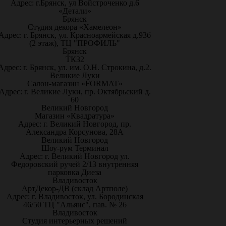
Адрес: г.Брянск, ул Войстроченко д.6
«Детали»
Брянск
Студия декора «Хамелеон»
Адрес: г. Брянск, ул. Красноармейская д.93б
(2 этаж), ТЦ "ПРОФИЛЬ"
Брянск
ТК32
Адрес: г. Брянск, ул. им. О.Н. Строкина, д.2.
Великие Луки
Салон-магазин «FORMAT»
Адрес: г. Великие Луки, пр. Октябрьский д.
60
Великий Новгород
Магазин «Квадратура»
Адрес: г. Великий Новгород, пр.
Александра Корсунова, 28А
Великий Новгород
Шоу-рум Терминал
Адрес: г. Великий Новгород ул.
Федоровский ручей 2/13 внутренняя
парковка Диеза
Владивосток
АртДекор-ДВ (склад Артполе)
Адрес: г. Владивосток, ул. Бородинская
46/50 ТЦ "Альянс", пав. № 26
Владивосток
Студия интерьерных решений