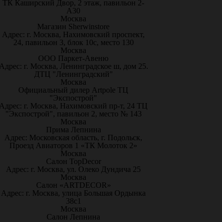
ТК Каширский Двор, 2 этаж, павильон 2-
А30
Москва
Магазин Sherwinstore
Адрес: г. Москва, Нахимовский проспект,
24, павильон 3, блок 10с, место 130
Москва
ООО Паркет-Авeню
Адрес: г. Москва, Ленинградское ш, дом 25.
ДТЦ "Ленинградский"
Москва
Официальный дилер Artpole ТЦ
"Экспострой"
Адрес: г. Москва, Нахимовский пр-т, 24 ТЦ
"Экспострой", павильон 2, место № 143
Москва
Прима Лепнина
Адрес: Московская область, г. Подольск,
Проезд Авиаторов 1 «ТК Молоток 2»
Москва
Салон TopDecor
Адрес: г. Москва, ул. Олеко Дундича 25
Москва
Салон «ARTDECOR»
Адрес: г. Москва, улица Большая Ордынка
38с1
Москва
Салон Лепнина