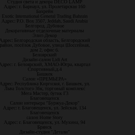
Студия света и декора DECO LAMP
Адрес: г. Барнаул, ул. Пролетарская 160
Бахрейн
Exotic International General Trading Bahrain
Адрес: P.O. Box 3507, Jeddah, Saudi Arabia
Белгород, Дубовое
Декоративные отделочные материалы
Элит-Декор
Адрес: Белгородская область, Белгородский
район, посёлок Дубовое, улица Шоссейная,
дом 2, офис 6.
Белоярский
Дизайн-салон Lidi Art
Адрес: г. Белоярский, ХМАО-Югра, квартал
Спортивный,д.4
Бишкек
Салон «ПРЕМЬЕРА»
Адрес: Республика Киргизия, г. Бишкек, ул.
Льва Толстого 36к, торговый комплекс
Мега Мастер, бутик Г3
Благовещенск
Салон интерьера "Буржуа-Декор"
Адрес: г. Благовещенск, ул. Зейская, 134
Благовещенск
салон Home Story
Адрес: г. Благовещенск, ул. Мухина, 94
Брянск
Дизайн-студия "Детали"