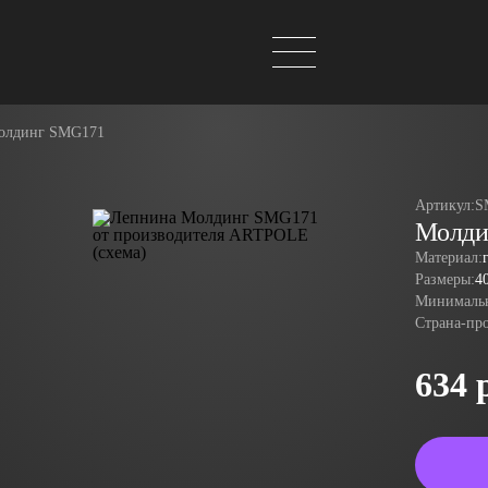
олдинг SMG171
Артикул:
S
Молди
Материал:
Размеры:
4
Минимальн
Страна-пр
634 