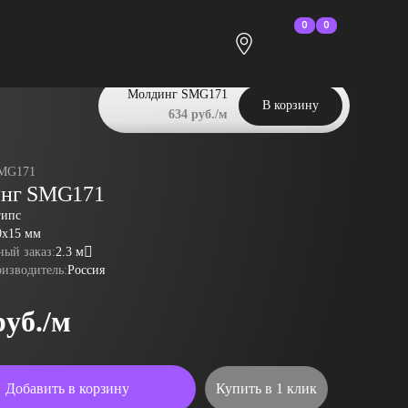
0
0
Молдинг SMG171
В корзину
634 руб./м
MG171
нг SMG171
гипс
0x15 мм
ый заказ:
2.3 м
оизводитель:
Россия
руб./м
Добавить в корзину
Купить в 1 клик