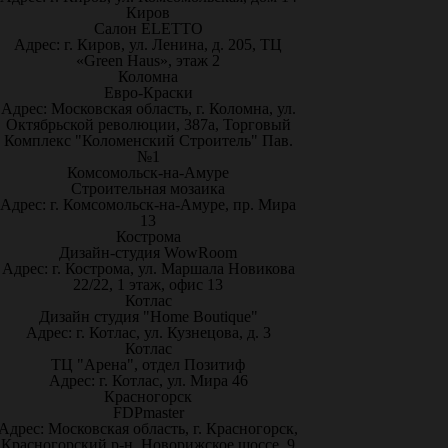
Киров
Салон ELETTO
Адрес: г. Киров, ул. Ленина, д. 205, ТЦ
«Green Haus», этаж 2
Коломна
Евро-Краски
Адрес: Московская область, г. Коломна, ул.
Октябрьской революции, 387а, Торговый
Комплекс "Коломенский Строитель" Пав.
№1
Комсомольск-на-Амуре
Строительная мозаика
Адрес: г. Комсомольск-на-Амуре, пр. Мира
13
Кострома
Дизайн-студия WowRoom
Адрес: г. Кострома, ул. Маршала Новикова
22/22, 1 этаж, офис 13
Котлас
Дизайн студия "Home Boutique"
Адрес: г. Котлас, ул. Кузнецова, д. 3
Котлас
ТЦ "Арена", отдел Позитиф
Адрес: г. Котлас, ул. Мира 46
Красногорск
FDPmaster
Адрес: Московская область, г. Красногорск,
Красногорский р-н, Новорижское шоссе, 9