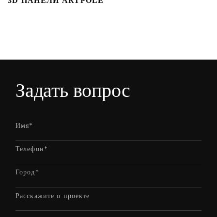
3D ПАНЕЛИ ARTPOLE
Л
Задать вопрос