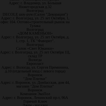
Адрес: г. Владимир, ул. Большая
Нижегородская д.32
Волгоград
DECOLE шоу-рум (Салон "Декорация")
Адрес: г. Волгоград, ул. 25 лет Октября, 1,
офис 104. Оптово-строительный рынок на
Тулака
Волгоград
«ДОМ КАМЕНЬОН»
Адрес: г. Волгоград, ул. 25 лет Октября, д.
1, стр. 1, ТК "Фаворит".
Волгоград
Салон «Свет Южанки»
Адрес: г. Волгоград, ул. 25 лет Октября 1Ц,
склад ТР
Вологда
Европласт
Адрес: г. Вологда, ул. Сергея Преминина,
д.10 (отдельный вход с левого торца)
Воронеж
"Дом Плитки"
Адрес: г. Воронеж. ул. Донбасская, дом 44,
магазин "Дом Плитки"
Воронеж
Компания ЭкоПол
Адрес: г. Воронеж, Ленинский пр-т, 96А
Горячий Ключ
Джем - магазин