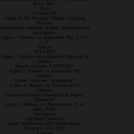
BD22 9BG
USA
Textures-3D
Адрес: 91361 Westlake Village, California
Москва
Фирменный шоурум «Artpole. Инновации в
интерьере»
Адрес: г. Москва, ул. Каретный Ряд, д. 5/10
с. 2
Абакан
АРТ СВЕТ
Адрес: г. Абакан, пр-т Дружбы Народов 52
Абакан
Дизайн-студия «АРХИТЕК»
Адрес: г. Абакан, ул. Пушкина, 100
Абакан
Салон - магазин "Декорация"
Адрес: г. Абакан, ул. Кирова 112/3
Абакан
Салон напольных покрытий и дверей
"Премиум"
Адрес: г. Абакан, ул. Лермонтова 21, к1
офис 266Н
Австралия
Alternative Surfaces
Адрес: Melbourne, 329 Darebin Road,
Thornbury, VIC 3071
Алматы