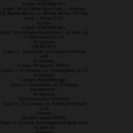
Салон «ПРЕМЬЕРА»
Адрес: Республика Казахстан, г. Алматы,
ТК Жибек Жолы, ул. Жибек Жолы, 135/10а,
этаж 1, бутик А23а
Астана
Салон «ПРЕМЬЕРА»
Адрес: Республика Казахстан, г. Астана, пр-
т. Мангилик Ел, 24
Астрахань
ОБОИГРАД
Адрес: г. Астрахань, ул.Адмиралтейская
д.46
Астрахань
Салон "Великая СТЕНА"
Адрес: г. Астрахань, ул. Ахшарумова, д. 52
Астрахань
Студия «Brend&design»
Адрес: г. Астрахань, ул. Площадь
декабристов 7
Астрахань
Центр дизайна DECOLE
Адрес: г. Астрахань, ул. Адмиралтейская
д.30
Ачинск
Дизайн-студия ИРМА
Адрес: г. Ачинск, Красноярский край, м-он
4, дом 14
Барнаул