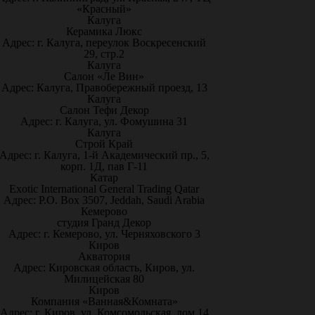
«Красный»
Калуга
Керамика Люкс
Адрес: г. Калуга, переулок Воскресенский
29, стр.2
Калуга
Салон «Ле Вин»
Адрес: Калуга, Правобережный проезд, 13
Калуга
Салон Тефи Декор
Адрес: г. Калуга, ул. Фомушина 31
Калуга
Строй Край
Адрес: г. Калуга, 1-й Академический пр., 5,
корп. 1Д, пав Г-11
Катар
Exotic International General Trading Qatar
Адрес: P.O. Box 3507, Jeddah, Saudi Arabia
Кемерово
студия Гранд Декор
Адрес: г. Кемерово, ул. Черняховского 3
Киров
Акватория
Адрес: Кировская область, Киров, ул.
Милицейская 80
Киров
Компания «Ванная&Комната»
Адрес: г. Киров, ул. Комсомольская, дом 14