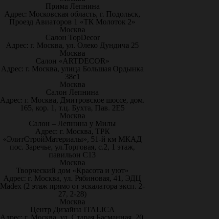
Прима Лепнина
Адрес: Московская область, г. Подольск,
Проезд Авиаторов 1 «ТК Молоток 2»
Москва
Салон TopDecor
Адрес: г. Москва, ул. Олеко Дундича 25
Москва
Салон «ARTDECOR»
Адрес: г. Москва, улица Большая Ордынка
38с1
Москва
Салон Лепнина
Адрес: г. Москва, Дмитровское шоссе, дом.
165, кор. 1, т.ц. Бухта, Пав. 2Е5
Москва
Салон – Лепнина у Милы
Адрес: г. Москва, ТРК
«ЭлитСтройМатериалы», 51-й км МКАД
пос. Заречье, ул.Торговая, с.2, 1 этаж,
павильон С13
Москва
Творческий дом «Красота и уют»
Адрес: г. Москва, ул. Рябиновая, 41, ЭДЦ
Madex (2 этаж прямо от эскалатора эксп. 2-
27, 2-28)
Москва
Центр Дизайна ITALICA
Адрес: г. Москва, ул. Старая Басманная, 20,