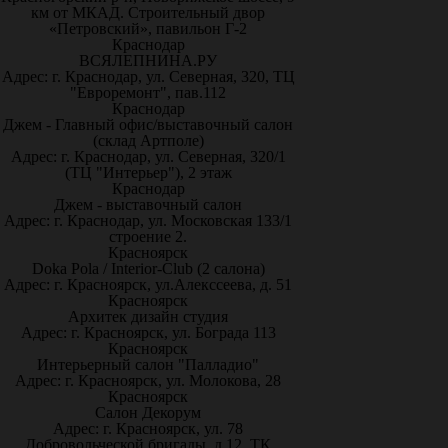
км от МКАД. Строительный двор
«Петровский», павильон Г-2
Краснодар
ВСЯЛЕПНИНА.РУ
Адрес: г. Краснодар, ул. Северная, 320, ТЦ
"Евроремонт", пав.112
Краснодар
Джем - Главный офис/выставочный салон
(склад Артполе)
Адрес: г. Краснодар, ул. Северная, 320/1
(ТЦ "Интерьер"), 2 этаж
Краснодар
Джем - выставочный салон
Адрес: г. Краснодар, ул. Московская 133/1
строение 2.
Красноярск
Doka Pola / Interior-Club (2 салона)
Адрес: г. Красноярск, ул.Алекссеева, д. 51
Красноярск
Архитек дизайн студия
Адрес: г. Красноярск, ул. Бограда 113
Красноярск
Интерьерный салон "Палладио"
Адрес: г. Красноярск, ул. Молокова, 28
Красноярск
Салон Декорум
Адрес: г. Красноярск, ул. 78
Добровольческой бригады, д.12, ТК