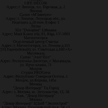
LIFE DÉCOR
Адрес: г. Липецк, пл. Торговая, д. 2
Липецк
Салон «M`Interiors»
Адрес: г. Липецк, Липецкая обл., ул.
Неделина д.10 пом. 8 офис 1
Литва
SIA "Dekoplast" Lithuania
Адрес: Mazā Krasta iela, 83, Rīga, LV-1003
Магнитогорск
Отделочный центр Счастье
Адрес: г. Магнитогорск, ул. Ленина д.115
(ТЦ Европейский); ул. Советская д.160 «А»
Махачкала
Салон "Элит Пол"
Адрес: Республика Дагестан, г. Махачкала,
ул. Ирчи казака, 71
Моздок
Студия PROGress
Адрес: Республике Северная Осетия, г.
Моздок, ул.Кирова, 145а
Москва
"Декор Интерьер" Тц Город
Адрес: г. Москва, ш. Энтузиастов, 12, 3й
этаж, "Декор Интерьер"
Москва
"Декор Интерьер" ЦДиИ "Экспострой"
Адрес: Москва, Нахимовский пр-к, 24, с1