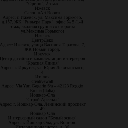
"Орион", 2 этаж
Ижевск
Салон «Art Room»
Адрес: г. Ижевск, ул. Максима Горького,
д.157, ЖК "Ривьера Парк", офис № 5 (1-й
этаж, входная группа со стороны
ул.Максима Горького)
Ижевск
ЦентрДеко
Адрес: Ижевск, улица Василия Тарасова, 7,
ЖК Новый город.
Иркутск
Центр дизайна и комплектации интерьеров
"Красная Линия"
Адрес: г. Иркутск, ул. Юрия Левитанского,
4
Италия
creativewall
Адрес: Via Yuri Gagarin 6/a – 42123 Reggio
Emilia (Italia)
Йошкар-Ола
"Строй Арсенал"
Адрес: г. Йошкар-Ола, Ленинский проспект
49
Йошкар-Ола
Интерьерный салон "Белый эскиз"
Адрес: г. Йошкар-Ола, ул. Воинов-
Интернационалистов, д. 36