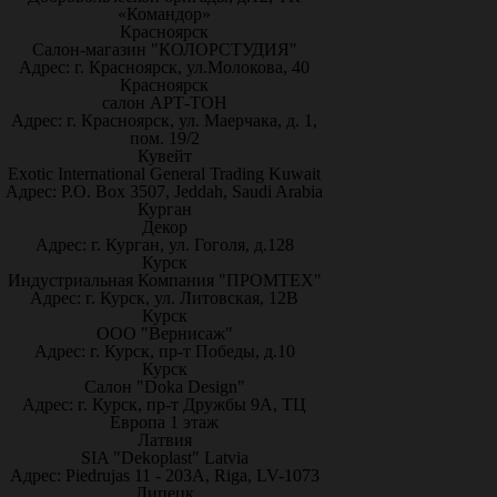
«Командор»
Красноярск
Салон-магазин "КОЛОРСТУДИЯ"
Адрес: г. Красноярск, ул.Молокова, 40
Красноярск
салон АРТ-ТОН
Адрес: г. Красноярск, ул. Маерчака, д. 1,
пом. 19/2
Кувейт
Exotic International General Trading Kuwait
Адрес: P.O. Box 3507, Jeddah, Saudi Arabia
Курган
Декор
Адрес: г. Курган, ул. Гоголя, д.128
Курск
Индустриальная Компания "ПРОМТЕХ"
Адрес: г. Курск, ул. Литовская, 12В
Курск
ООО "Вернисаж"
Адрес: г. Курск, пр-т Победы, д.10
Курск
Салон "Doka Design"
Адрес: г. Курск, пр-т Дружбы 9А, ТЦ
Европа 1 этаж
Латвия
SIA "Dekoplast" Latvia
Адрес: Piedrujas 11 - 203A, Riga, LV-1073
Липецк