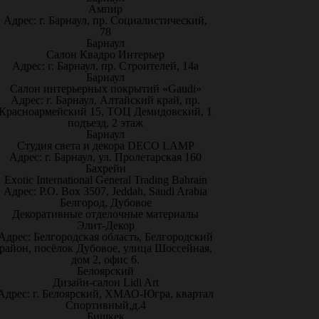
Ампир
Адрес: г. Барнаул, пр. Социалистический,
78
Барнаул
Салон Квадро Интерьер
Адрес: г. Барнаул, пр. Строителей, 14а
Барнаул
Салон интерьерных покрытий «Gaudi»
Адрес: г. Барнаул, Алтайский край, пр.
Красноармейский 15, ТОЦ Демидовский, 1
подъезд, 2 этаж
Барнаул
Студия света и декора DECO LAMP
Адрес: г. Барнаул, ул. Пролетарская 160
Бахрейн
Exotic International General Trading Bahrain
Адрес: P.O. Box 3507, Jeddah, Saudi Arabia
Белгород, Дубовое
Декоративные отделочные материалы
Элит-Декор
Адрес: Белгородская область, Белгородский
район, посёлок Дубовое, улица Шоссейная,
дом 2, офис 6.
Белоярский
Дизайн-салон Lidi Art
Адрес: г. Белоярский, ХМАО-Югра, квартал
Спортивный,д.4
Бишкек