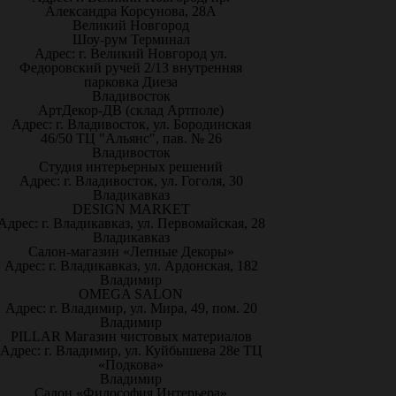
Александра Корсунова, 28А
Великий Новгород
Шоу-рум Терминал
Адрес: г. Великий Новгород ул.
Федоровский ручей 2/13 внутренняя
парковка Диеза
Владивосток
АртДекор-ДВ (склад Артполе)
Адрес: г. Владивосток, ул. Бородинская
46/50 ТЦ "Альянс", пав. № 26
Владивосток
Студия интерьерных решений
Адрес: г. Владивосток, ул. Гоголя, 30
Владикавказ
DESIGN MARKET
Адрес: г. Владикавказ, ул. Первомайская, 28
Владикавказ
Салон-магазин «Лепные Декоры»
Адрес: г. Владикавказ, ул. Ардонская, 182
Владимир
OMEGA SALON
Адрес: г. Владимир, ул. Мира, 49, пом. 20
Владимир
PILLAR Магазин чистовых материалов
Адрес: г. Владимир, ул. Куйбышева 28е ТЦ
«Подкова»
Владимир
Салон «Философия Интерьера»