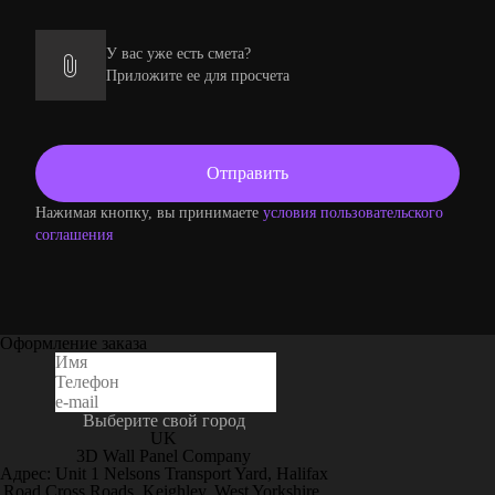
У вас уже есть смета?
Приложите ее для просчета
Нажимая кнопку, вы принимаете
условия пользовательского
соглашения
Оформление заказа
Выберите свой город
UK
3D Wall Panel Company
Адрес: Unit 1 Nelsons Transport Yard, Halifax
Road Cross Roads, Keighley, West Yorkshire,