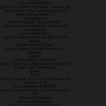
Салон «ПРЕМЬЕРА»
Адрес: Республика Киргизия, г. Бишкек, ул.
Льва Толстого 36к, торговый комплекс
Мега Мастер, бутик Г3
Благовещенск
Салон интерьера "Буржуа-Декор"
Адрес: г. Благовещенск, ул. Зейская, 134
Благовещенск
салон Home Story
Адрес: г. Благовещенск, ул. Мухина, 94
Брянск
Дизайн-студия "Детали"
Адрес: г.Брянск, ул Войстроченко д.6
«Детали»
Брянск
Студия декора «Хамелеон»
Адрес: г. Брянск, ул. Красноармейская д.93б
(2 этаж), ТЦ "ПРОФИЛЬ"
Брянск
ТК32
Адрес: г. Брянск, ул. им. О.Н. Строкина, д.2.
Великие Луки
Салон-магазин «FORMAT»
Адрес: г. Великие Луки, пр. Октябрьский д.
60
Великий Новгород
Магазин «Квадратура»
Адрес: г. Великий Новгород, пр.