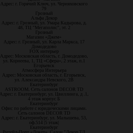
Адрес: г. Горячий Ключ, ул. Черняховского
79
Грозный
Альфа Декор
Адрес: г. Грозный, ул. Умара Кадырова, д.
48, ТЦ "Мегаполис", эт. 2
Грозный
Магазин «Джем»
Адрес: г. Грозный, ул. Карла Маркса, 17
Домодедово
FOX интерьер
Адрес: Московская область, г. Домодедово,
ул. Корнеева, 1, ТЦ «Сфера», 2 этаж, п.1
Егорьевск
Атмосфера Интерьера
Адрес: Московская область, г. Егорьевск,
ул. Александра Невского, 2В
Екатеринбург
ASTROOM. Сеть салонов DECOR TD
Адрес: г. Екатеринбург, ул. Цвиллинга, д .1,
4 этаж корпус Б
Екатеринбург
Офис по работе с юридическими лицами.
Сеть салонов DECOR TD
Адрес: г. Екатеринбург, ул. Малышева, 53,
оф.514 |5 этаж|
Екатеринбург
Ритейл-Порт «Докер», Салон "Декор ТД