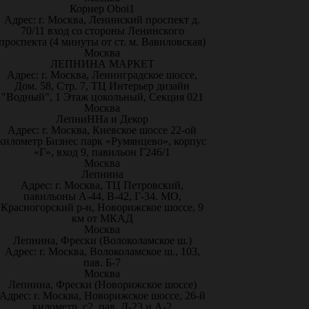
Корнер Oboi1
Адрес: г. Москва, Ленинский проспект д.
70/11 вход со стороны Ленинского
проспекта (4 минуты от ст. м. Вавиловская)
Москва
ЛЕПНИНА МАРКЕТ
Адрес: г. Москва, Ленинградское шоссе,
Дом. 58, Стр. 7, ТЦ Интерьер дизайн
"Водный", 1 Этаж цокольный, Секция 021
Москва
ЛепниННа и Декор
Адрес: г. Москва, Киевское шоссе 22-ой
километр Бизнес парк «Румянцево», корпус
«Г», вход 9, павильон Г246/1
Москва
Лепнина
Адрес: г. Москва, ТЦ Петровский,
павильоны А-44, В-42, Г-34. МО,
Красногорский р-н, Новорижское шоссе, 9
км от МКАД
Москва
Лепнина, Фрески (Волоколамское ш.)
Адрес: г. Москва, Волоколамское ш., 103,
пав. Б-7
Москва
Лепнина, Фрески (Новорижское шоссе)
Адрес: г. Москва, Новорижское шоссе, 26-й
километр, с2, пав. Д-23 и А-2