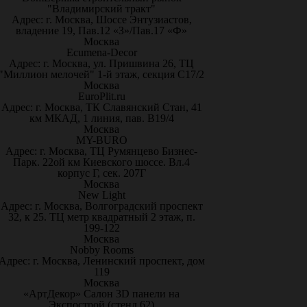
"Владимирский тракт"
Адрес: г. Москва, Шоссе Энтузиастов,
владение 19, Пав.12 «З»/Пав.17 «Ф»
Москва
Ecumena-Decor
Адрес: г. Москва, ул. Пришвина 26, ТЦ
"Миллион мелочей" 1-й этаж, секция С17/2
Москва
EuroPlit.ru
Адрес: г. Москва, ТК Славянский Стан, 41
км МКАД, 1 линия, пав. В19/4
Москва
MY-BURO
Адрес: г. Москва, ТЦ Румянцево Бизнес-
Парк. 22ой км Киевского шоссе. Вл.4
корпус Г, сек. 207Г
Москва
New Light
Адрес: г. Москва, Волгоградский проспект
32, к 25. ТЦ метр квадратный 2 этаж, п.
199-122
Москва
Nobby Rooms
Адрес: г. Москва, Ленинский проспект, дом
119
Москва
«АртДекор» Салон 3D панели на
Экспострой (стенд 62)