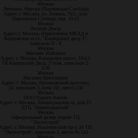
Москва
Лепнина, Фрески (Павловская Слобода)
Адрес: г. Москва, ул. Ленина, 76/2, село
Павловская Слобода, пав. 19-21
Москва
Лепной Декор
Адрес: г. Москва, Пересечение МКАД и
Варшавское ш-се, "Каширский двор 3",
павильон П - 8
Москва
Магазин Holicolors
Адрес: г. Москва, Каширское шоссе, 19 к.1
ТК Каширский Двор, 2 этаж, павильон 2-
А30
Москва
Магазин Sherwinstore
Адрес: г. Москва, Нахимовский проспект,
24, павильон 3, блок 10с, место 130
Москва
ООО Паркет-Авeню
Адрес: г. Москва, Ленинградское ш, дом 25.
ДТЦ "Ленинградский"
Москва
Официальный дилер Artpole ТЦ
"Экспострой"
Адрес: г. Москва, Нахимовский пр-т, 24 ТЦ
"Экспострой", павильон 2, место № 143
Москва