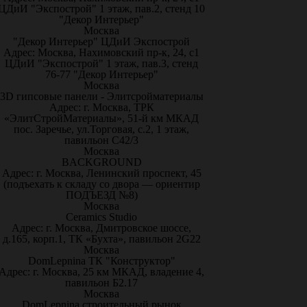
ЦДиИ "Экспострой" 1 этаж, пав.2, стенд 10
"Декор Интерьер"
Москва
"Декор Интерьер" ЦДиИ Экспострой
Адрес: Москва, Нахимовский пр-к, 24, с1
ЦДиИ "Экспострой" 1 этаж, пав.3, стенд
76-77 "Декор Интерьер"
Москва
3D гипсовые панели - Элитсройматериалы
Адрес: г. Москва, ТРК
«ЭлитСтройМатериалы», 51-й км МКАД
пос. Заречье, ул.Торговая, с.2, 1 этаж,
павильон С42/3
Москва
BACKGROUND
Адрес: г. Москва, Ленинский проспект, 45
(подъехать к складу со двора — ориентир
ПОДЪЕЗД №8)
Москва
Ceramics Studio
Адрес: г. Москва, Дмитровское шоссе,
д.165, корп.1, ТК «Бухта», павильон 2G22
Москва
DomLepnina ТК "Конструктор"
Адрес: г. Москва, 25 км МКАД, владение 4,
павильон Б2.17
Москва
DomLepnina строительный рынок