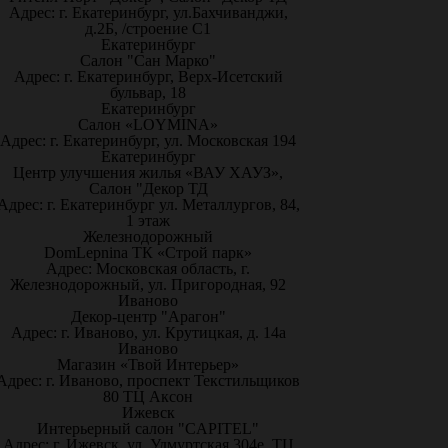
Адрес: г. Екатеринбург, ул.Бахчиванджи,
д.2Б, /строение С1
Екатеринбург
Салон "Сан Марко"
Адрес: г. Екатеринбург, Верх-Исетский
бульвар, 18
Екатеринбург
Салон «LOYMINA»
Адрес: г. Екатеринбург, ул. Московская 194
Екатеринбург
Центр улучшения жилья «ВАУ ХАУЗ»,
Салон "Декор ТД
Адрес: г. Екатеринбург ул. Металлургов, 84,
1 этаж
Железнодорожный
DomLepnina ТК «Строй парк»
Адрес: Московская область, г.
Железнодорожный, ул. Пригородная, 92
Иваново
Декор-центр "Арагон"
Адрес: г. Иваново, ул. Крутицкая, д. 14а
Иваново
Магазин «Твой Интерьер»
Адрес: г. Иваново, проспект Текстильщиков
80 ТЦ Аксон
Ижевск
Интерьерный салон "CAPITEL"
Адрес: г. Ижевск, ул. Удмуртская 304е, ТЦ