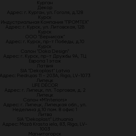
Курган
Декор
Адрес: г. Курган, ул. Гоголя, д.128
Курск
Индустриальная Компания "ПРОМТЕХ"
Адрес: г. Курск, ул. Литовская, 12В
Курск
ООО "Вернисаж"
Адрес: г. Курск, пр-т Победы, д.10
Курск
Салон "Doka Design"
Адрес: г. Курск, пр-т Дружбы 9А, ТЦ
Европа 1 этаж
Латвия
SIA "Dekoplast" Latvia
Адрес: Piedrujas 11 - 203A, Riga, LV-1073
Липецк
LIFE DÉCOR
Адрес: г. Липецк, пл. Торговая, д. 2
Липецк
Салон «M`Interiors»
Адрес: г. Липецк, Липецкая обл., ул.
Неделина д.10 пом. 8 офис 1
Литва
SIA "Dekoplast" Lithuania
Адрес: Mazā Krasta iela, 83, Rīga, LV-
1003
Магнитогорск