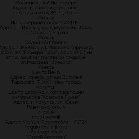
Магазин «Твой Интерьер»
Адрес: г. Иваново, проспект
Текстильщиков 80 ТЦ Аксон
Ижевск
Интерьерный салон "CAPITEL"
Адрес: г. Ижевск, ул. Удмуртская 304е,
ТЦ "Орион", 2 этаж
Ижевск
Салон «Art Room»
Адрес: г. Ижевск, ул. Максима Горького,
д.157, ЖК "Ривьера Парк", офис № 5 (1-й
этаж, входная группа со стороны
ул.Максима Горького)
Ижевск
ЦентрДеко
Адрес: Ижевск, улица Василия
Тарасова, 7, ЖК Новый город.
Иркутск
Центр дизайна и комплектации
интерьеров "Красная Линия"
Адрес: г. Иркутск, ул. Юрия
Левитанского, 4
Италия
creativewall
Адрес: Via Yuri Gagarin 6/a – 42123
Reggio Emilia (Italia)
Йошкар-Ола
"Строй Арсенал"