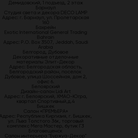
Демидовский, 1 подъезд, 2 этаж
Барнаул
Студия света и декора DECO LAMP
Адрес: г. Барнаул, ул. Пролетарская
160
Бахрейн
Exotic International General Trading
Bahrain
Адрес: P.O. Box 3507, Jeddah, Saudi
Arabia
Белгород, Дубовое
Декоративные отделочные
материалы Элит-Декор
Адрес: Белгородская область,
Белгородский район, посёлок
Дубовое, улица Шоссейная, дом 2,
офис 6.
Белоярский
Дизайн-салон Lidi Art
Адрес: г. Белоярский, ХМАО-Югра,
квартал Спортивный,д.4
Бишкек
Салон «ПРЕМЬЕРА»
Адрес: Республика Киргизия, г. Бишкек,
ул. Льва Толстого 36к, торговый
комплекс Мега Мастер, бутик Г3
Благовещенск
Салон интерьера "Буржуа-Декор"