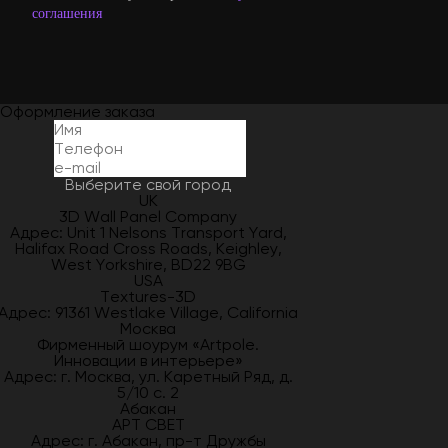
соглашения
Оформление заказа
Выберите свой город
UK
3D Wall Panel Company
Адрес: Unit 1 Nelsons Transport Yard,
Halifax Road Cross Roads, Keighley,
West Yorkshire, BD22 9BG
USA
Textures-3D
Адрес: 91361 Westlake Village, California
Москва
Фирменный шоурум «Artpole.
Инновации в интерьере»
Адрес: г. Москва, ул. Каретный Ряд, д.
5/10 с. 2
Абакан
АРТ СВЕТ
Адрес: г. Абакан, пр-т Дружбы