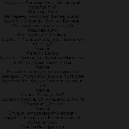
Адрес: г. Йошкар-Ола, Ленинский
проспект 49
Йошкар-Ола
Интерьерный салон "Белый эскиз"
Адрес: г. Йошкар-Ола, ул. Воинов-
Интернационалистов, д. 36
Йошкар-Ола
Торговый дом "Сайвер"
Адрес: г. Йошкар-Ола, ул. Ленинский
пр-т, д.8
Казань
Лепной Декор
Адрес: г. Казань, ул. Хусаина Ямашева,
д.93, ТК «Савиново», 2 таж
Казань
Магазин-склад архитектурного
декора "Статус Кво" (склад Артполе)
Адрес: г. Казань, ул. Горсоветская, д.
33
Казань
Салон "Статус Кв0"
Адрес: г. Казань, ул. Ямашева д. 93, ТК
"Савиново", 2 этаж
Казань
Студия интерьера «My design»
Адрес: г. Казань, ул. Московская, 60
Калининград
"Салон Интерьеров"