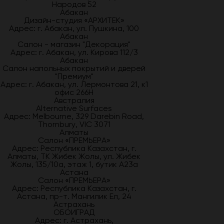
Народов 52
Абакан
Дизайн-студия «АРХИТЕК»
Адрес: г. Абакан, ул. Пушкина, 100
Абакан
Салон - магазин "Декорация"
Адрес: г. Абакан, ул. Кирова 112/3
Абакан
Салон напольных покрытий и дверей
"Премиум"
Адрес: г. Абакан, ул. Лермонтова 21, к1
офис 266Н
Австралия
Alternative Surfaces
Адрес: Melbourne, 329 Darebin Road,
Thornbury, VIC 3071
Алматы
Салон «ПРЕМЬЕРА»
Адрес: Республика Казахстан, г.
Алматы, ТК Жибек Жолы, ул. Жибек
Жолы, 135/10а, этаж 1, бутик А23а
Астана
Салон «ПРЕМЬЕРА»
Адрес: Республика Казахстан, г.
Астана, пр-т. Мангилик Ел, 24
Астрахань
ОБОИГРАД
Адрес: г. Астрахань,