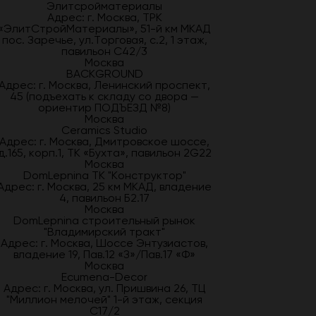
Элитсройматериалы
Адрес: г. Москва, ТРК
«ЭлитСтройМатериалы», 51-й км МКАД
пос. Заречье, ул.Торговая, с.2, 1 этаж,
павильон С42/3
Москва
BACKGROUND
Адрес: г. Москва, Ленинский проспект,
45 (подъехать к складу со двора —
ориентир ПОДЪЕЗД №8)
Москва
Ceramics Studio
Адрес: г. Москва, Дмитровское шоссе,
д.165, корп.1, ТК «Бухта», павильон 2G22
Москва
DomLepnina ТК "Конструктор"
Адрес: г. Москва, 25 км МКАД, владение
4, павильон Б2.17
Москва
DomLepnina строительный рынок
"Владимирский тракт"
Адрес: г. Москва, Шоссе Энтузиастов,
владение 19, Пав.12 «З»/Пав.17 «Ф»
Москва
Ecumena-Decor
Адрес: г. Москва, ул. Пришвина 26, ТЦ
"Миллион мелочей" 1-й этаж, секция
С17/2