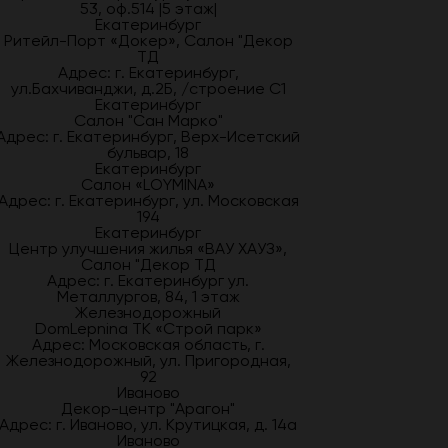
53, оф.514 |5 этаж|
Екатеринбург
Ритейл-Порт «Докер», Салон "Декор
ТД
Адрес: г. Екатеринбург,
ул.Бахчиванджи, д.2Б, /строение С1
Екатеринбург
Салон "Сан Марко"
Адрес: г. Екатеринбург, Верх-Исетский
бульвар, 18
Екатеринбург
Салон «LOYMINA»
Адрес: г. Екатеринбург, ул. Московская
194
Екатеринбург
Центр улучшения жилья «ВАУ ХАУЗ»,
Салон "Декор ТД
Адрес: г. Екатеринбург ул.
Металлургов, 84, 1 этаж
Железнодорожный
DomLepnina ТК «Строй парк»
Адрес: Московская область, г.
Железнодорожный, ул. Пригородная,
92
Иваново
Декор-центр "Арагон"
Адрес: г. Иваново, ул. Крутицкая, д. 14а
Иваново