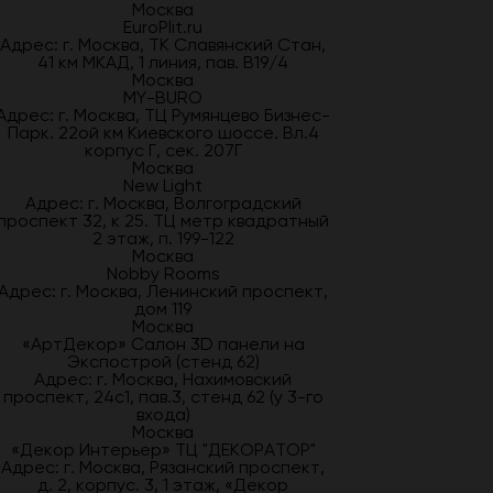
Москва
EuroPlit.ru
Адрес: г. Москва, ТК Славянский Стан,
41 км МКАД, 1 линия, пав. В19/4
Москва
MY-BURO
Адрес: г. Москва, ТЦ Румянцево Бизнес-
Парк. 22ой км Киевского шоссе. Вл.4
корпус Г, сек. 207Г
Москва
New Light
Адрес: г. Москва, Волгоградский
проспект 32, к 25. ТЦ метр квадратный
2 этаж, п. 199-122
Москва
Nobby Rooms
Адрес: г. Москва, Ленинский проспект,
дом 119
Москва
«АртДекор» Салон 3D панели на
Экспострой (стенд 62)
Адрес: г. Москва, Нахимовский
проспект, 24с1, пав.3, стенд 62 (у 3-го
входа)
Москва
«Декор Интерьер» ТЦ "ДЕКОРАТОР"
Адрес: г. Москва, Рязанский проспект,
д. 2, корпус. 3, 1 этаж, «Декор