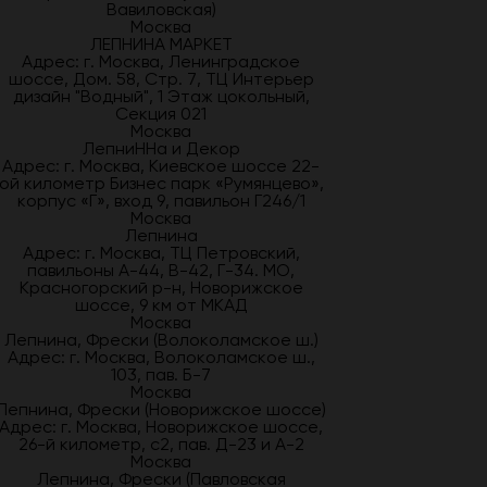
Вавиловская)
Москва
ЛЕПНИНА МАРКЕТ
Адрес: г. Москва, Ленинградское
шоссе, Дом. 58, Стр. 7, ТЦ Интерьер
дизайн "Водный", 1 Этаж цокольный,
Секция 021
Москва
ЛепниННа и Декор
Адрес: г. Москва, Киевское шоссе 22-
ой километр Бизнес парк «Румянцево»,
корпус «Г», вход 9, павильон Г246/1
Москва
Лепнина
Адрес: г. Москва, ТЦ Петровский,
павильоны А-44, В-42, Г-34. МО,
Красногорский р-н, Новорижское
шоссе, 9 км от МКАД
Москва
Лепнина, Фрески (Волоколамское ш.)
Адрес: г. Москва, Волоколамское ш.,
103, пав. Б-7
Москва
Лепнина, Фрески (Новорижское шоссе)
Адрес: г. Москва, Новорижское шоссе,
26-й километр, с2, пав. Д-23 и А-2
Москва
Лепнина, Фрески (Павловская