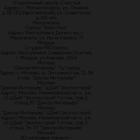
Отделочный центр Счастье
Адрес: г. Магнитогорск, ул. Ленина
д.115 (ТЦ Европейский); ул. Советская
д.160 «А»
Махачкала
Салон "Элит Пол"
Адрес: Республика Дагестан, г.
Махачкала, ул. Ирчи казака, 71
Моздок
Студия PROGress
Адрес: Республике Северная Осетия,
г. Моздок, ул.Кирова, 145а
Москва
"Декор Интерьер" Тц Город
Адрес: г. Москва, ш. Энтузиастов, 12, 3й
этаж, "Декор Интерьер"
Москва
"Декор Интерьер" ЦДиИ "Экспострой"
Адрес: Москва, Нахимовский пр-к, 24,
с1 ЦДиИ "Экспострой" 1 этаж, пав.2,
стенд 10 "Декор Интерьер"
Москва
"Декор Интерьер" ЦДиИ Экспострой
Адрес: Москва, Нахимовский пр-к, 24,
с1 ЦДиИ "Экспострой" 1 этаж, пав.3,
стенд 76-77 "Декор Интерьер"
Москва
3D гипсовые панели -