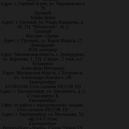
Адрес: г. Горячий Ключ, ул. Черняховского
79
Грозный
Альфа Декор
Адрес: г. Грозный, ул. Умара Кадырова, д.
48, ТЦ "Мегаполис", эт. 2
Грозный
Магазин «Джем»
Адрес: г. Грозный, ул. Карла Маркса, 17
Домодедово
FOX интерьер
Адрес: Московская область, г. Домодедово,
ул. Корнеева, 1, ТЦ «Сфера», 2 этаж, п.1
Егорьевск
Атмосфера Интерьера
Адрес: Московская область, г. Егорьевск,
ул. Александра Невского, 2В
Екатеринбург
ASTROOM. Сеть салонов DECOR TD
Адрес: г. Екатеринбург, ул. Цвиллинга, д .1,
4 этаж корпус Б
Екатеринбург
Офис по работе с юридическими лицами.
Сеть салонов DECOR TD
Адрес: г. Екатеринбург, ул. Малышева, 53,
оф.514 |5 этаж|
Екатеринбург
Ритейл-Порт «Докер», Салон "Декор ТД