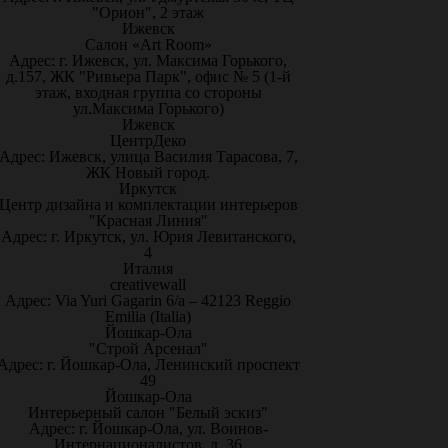
"Орион", 2 этаж
Ижевск
Салон «Art Room»
Адрес: г. Ижевск, ул. Максима Горького,
д.157, ЖК "Ривьера Парк", офис № 5 (1-й
этаж, входная группа со стороны
ул.Максима Горького)
Ижевск
ЦентрДеко
Адрес: Ижевск, улица Василия Тарасова, 7,
ЖК Новый город.
Иркутск
Центр дизайна и комплектации интерьеров
"Красная Линия"
Адрес: г. Иркутск, ул. Юрия Левитанского,
4
Италия
creativewall
Адрес: Via Yuri Gagarin 6/a – 42123 Reggio
Emilia (Italia)
Йошкар-Ола
"Строй Арсенал"
Адрес: г. Йошкар-Ола, Ленинский проспект
49
Йошкар-Ола
Интерьерный салон "Белый эскиз"
Адрес: г. Йошкар-Ола, ул. Воинов-
Интернационалистов, д. 36