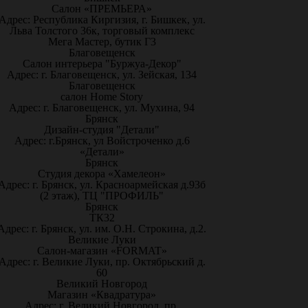
Салон «ПРЕМЬЕРА»
Адрес: Республика Киргизия, г. Бишкек, ул.
Льва Толстого 36к, торговый комплекс
Мега Мастер, бутик Г3
Благовещенск
Салон интерьера "Буржуа-Декор"
Адрес: г. Благовещенск, ул. Зейская, 134
Благовещенск
салон Home Story
Адрес: г. Благовещенск, ул. Мухина, 94
Брянск
Дизайн-студия "Детали"
Адрес: г.Брянск, ул Войстроченко д.6
«Детали»
Брянск
Студия декора «Хамелеон»
Адрес: г. Брянск, ул. Красноармейская д.93б
(2 этаж), ТЦ "ПРОФИЛЬ"
Брянск
ТК32
Адрес: г. Брянск, ул. им. О.Н. Строкина, д.2.
Великие Луки
Салон-магазин «FORMAT»
Адрес: г. Великие Луки, пр. Октябрьский д.
60
Великий Новгород
Магазин «Квадратура»
Адрес: г. Великий Новгород, пр.