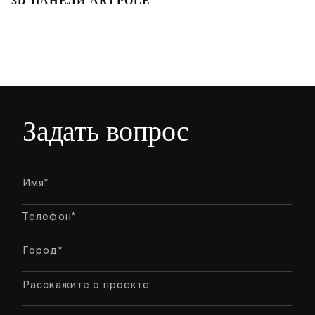
3D ПАНЕЛИ ARTPOLE
Л
Задать вопрос