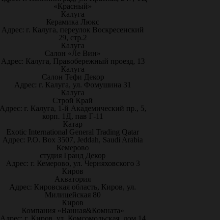
«Красный»
Калуга
Керамика Люкс
Адрес: г. Калуга, переулок Воскресенский
29, стр.2
Калуга
Салон «Ле Вин»
Адрес: Калуга, Правобережный проезд, 13
Калуга
Салон Тефи Декор
Адрес: г. Калуга, ул. Фомушина 31
Калуга
Строй Край
Адрес: г. Калуга, 1-й Академический пр., 5,
корп. 1Д, пав Г-11
Катар
Exotic International General Trading Qatar
Адрес: P.O. Box 3507, Jeddah, Saudi Arabia
Кемерово
студия Гранд Декор
Адрес: г. Кемерово, ул. Черняховского 3
Киров
Акватория
Адрес: Кировская область, Киров, ул.
Милицейская 80
Киров
Компания «Ванная&Комната»
Адрес: г. Киров, ул. Комсомольская, дом 14