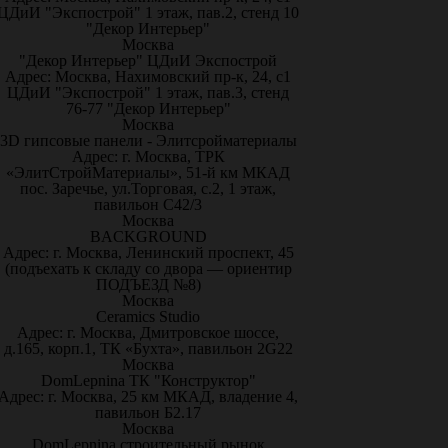
ЦДиИ "Экспострой" 1 этаж, пав.2, стенд 10
"Декор Интерьер"
Москва
"Декор Интерьер" ЦДиИ Экспострой
Адрес: Москва, Нахимовский пр-к, 24, с1
ЦДиИ "Экспострой" 1 этаж, пав.3, стенд
76-77 "Декор Интерьер"
Москва
3D гипсовые панели - Элитсройматериалы
Адрес: г. Москва, ТРК
«ЭлитСтройМатериалы», 51-й км МКАД
пос. Заречье, ул.Торговая, с.2, 1 этаж,
павильон С42/3
Москва
BACKGROUND
Адрес: г. Москва, Ленинский проспект, 45
(подъехать к складу со двора — ориентир
ПОДЪЕЗД №8)
Москва
Ceramics Studio
Адрес: г. Москва, Дмитровское шоссе,
д.165, корп.1, ТК «Бухта», павильон 2G22
Москва
DomLepnina ТК "Конструктор"
Адрес: г. Москва, 25 км МКАД, владение 4,
павильон Б2.17
Москва
DomLepnina строительный рынок