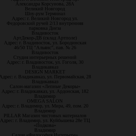
Александра Корсунова, 28А
Великий Новгород
Шоу-рум Терминал
Адрес: г. Великий Новгород ул.
Федоровский ручей 2/13 внутренняя
парковка Диеза
Владивосток
АртДекор-ДВ (склад Артполе)
Адрес: г. Владивосток, ул. Бородинская
46/50 ТЦ "Альянс", пав. № 26
Владивосток
Студия интерьерных решений
Адрес: г. Владивосток, ул. Гоголя, 30
Владикавказ
DESIGN MARKET
Адрес: г. Владикавказ, ул. Первомайская, 28
Владикавказ
Салон-магазин «Лепные Декоры»
Адрес: г. Владикавказ, ул. Ардонская, 182
Владимир
OMEGA SALON
Адрес: г. Владимир, ул. Мира, 49, пом. 20
Владимир
PILLAR Магазин чистовых материалов
Адрес: г. Владимир, ул. Куйбышева 28е ТЦ
«Подкова»
Владимир
Салон «Философия Интерьера»