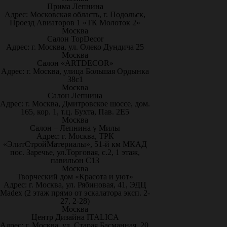
Прима Лепнина
Адрес: Московская область, г. Подольск,
Проезд Авиаторов 1 «ТК Молоток 2»
Москва
Салон TopDecor
Адрес: г. Москва, ул. Олеко Дундича 25
Москва
Салон «ARTDECOR»
Адрес: г. Москва, улица Большая Ордынка
38с1
Москва
Салон Лепнина
Адрес: г. Москва, Дмитровское шоссе, дом.
165, кор. 1, т.ц. Бухта, Пав. 2Е5
Москва
Салон – Лепнина у Милы
Адрес: г. Москва, ТРК
«ЭлитСтройМатериалы», 51-й км МКАД
пос. Заречье, ул.Торговая, с.2, 1 этаж,
павильон С13
Москва
Творческий дом «Красота и уют»
Адрес: г. Москва, ул. Рябиновая, 41, ЭДЦ
Madex (2 этаж прямо от эскалатора эксп. 2-
27, 2-28)
Москва
Центр Дизайна ITALICA
Адрес: г. Москва, ул. Старая Басманная, 20,