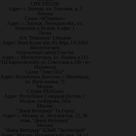
LIFE DÉCOR
Адрес: г. Липецк, пл. Торговая, д. 2
Липецк
Салон «M`Interiors»
Адрес: г. Липецк, Липецкая обл., ул.
Неделина д.10 пом. 8 офис 1
Литва
SIA "Dekoplast" Lithuania
Адрес: Mazā Krasta iela, 83, Rīga, LV-1003
Магнитогорск
Отделочный центр Счастье
Адрес: г. Магнитогорск, ул. Ленина д.115
(ТЦ Европейский); ул. Советская д.160 «А»
Махачкала
Салон "Элит Пол"
Адрес: Республика Дагестан, г. Махачкала,
ул. Ирчи казака, 71
Моздок
Студия PROGress
Адрес: Республике Северная Осетия, г.
Моздок, ул.Кирова, 145а
Москва
"Декор Интерьер" Тц Город
Адрес: г. Москва, ш. Энтузиастов, 12, 3й
этаж, "Декор Интерьер"
Москва
"Декор Интерьер" ЦДиИ "Экспострой"
Адрес: Москва, Нахимовский пр-к, 24, с1