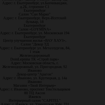
Адрес: г. Екатеринбург, ул.Бахчиванджи,
д.2Б, /строение С1
Екатеринбург
Салон "Сан Марко"
Адрес: г. Екатеринбург, Верх-Исетский
бульвар, 18
Екатеринбург
Салон «LOYMINA»
Адрес: г. Екатеринбург, ул. Московская 194
Екатеринбург
Центр улучшения жилья «ВАУ ХАУЗ»,
Салон "Декор ТД
Адрес: г. Екатеринбург ул. Металлургов, 84,
1 этаж
Железнодорожный
DomLepnina ТК «Строй парк»
Адрес: Московская область, г.
Железнодорожный, ул. Пригородная, 92
Иваново
Декор-центр "Арагон"
Адрес: г. Иваново, ул. Крутицкая, д. 14а
Иваново
Магазин «Твой Интерьер»
Адрес: г. Иваново, проспект Текстильщиков
80 ТЦ Аксон
Ижевск
Интерьерный салон "CAPITEL"
Адрес: г. Ижевск, ул. Удмуртская 304е, ТЦ