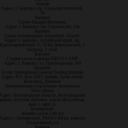
Ампир
Адрес: г. Барнаул, пр. Социалистический,
78
Барнаул
Салон Квадро Интерьер
Адрес: г. Барнаул, пр. Строителей, 14а
Барнаул
Салон интерьерных покрытий «Gaudi»
Адрес: г. Барнаул, Алтайский край, пр.
Красноармейский 15, ТОЦ Демидовский, 1
подъезд, 2 этаж
Барнаул
Студия света и декора DECO LAMP
Адрес: г. Барнаул, ул. Пролетарская 160
Бахрейн
Exotic International General Trading Bahrain
Адрес: P.O. Box 3507, Jeddah, Saudi Arabia
Белгород, Дубовое
Декоративные отделочные материалы
Элит-Декор
Адрес: Белгородская область, Белгородский
район, посёлок Дубовое, улица Шоссейная,
дом 2, офис 6.
Белоярский
Дизайн-салон Lidi Art
Адрес: г. Белоярский, ХМАО-Югра, квартал
Спортивный,д.4
Бишкек