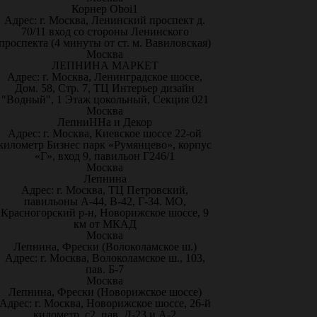
Корнер Oboi1
Адрес: г. Москва, Ленинский проспект д.
70/11 вход со стороны Ленинского
проспекта (4 минуты от ст. м. Вавиловская)
Москва
ЛЕПНИНА МАРКЕТ
Адрес: г. Москва, Ленинградское шоссе,
Дом. 58, Стр. 7, ТЦ Интерьер дизайн
"Водный", 1 Этаж цокольный, Секция 021
Москва
ЛепниННа и Декор
Адрес: г. Москва, Киевское шоссе 22-ой
километр Бизнес парк «Румянцево», корпус
«Г», вход 9, павильон Г246/1
Москва
Лепнина
Адрес: г. Москва, ТЦ Петровский,
павильоны А-44, В-42, Г-34. МО,
Красногорский р-н, Новорижское шоссе, 9
км от МКАД
Москва
Лепнина, Фрески (Волоколамское ш.)
Адрес: г. Москва, Волоколамское ш., 103,
пав. Б-7
Москва
Лепнина, Фрески (Новорижское шоссе)
Адрес: г. Москва, Новорижское шоссе, 26-й
километр, с2, пав. Д-23 и А-2