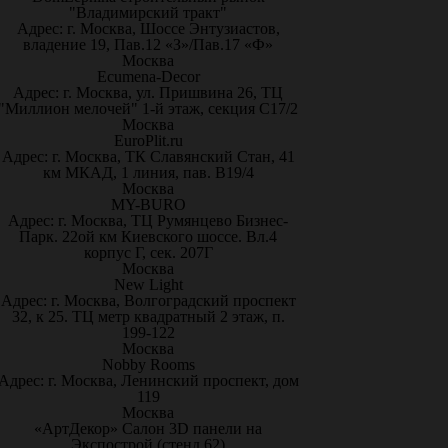
"Владимирский тракт"
Адрес: г. Москва, Шоссе Энтузиастов,
владение 19, Пав.12 «З»/Пав.17 «Ф»
Москва
Ecumena-Decor
Адрес: г. Москва, ул. Пришвина 26, ТЦ
"Миллион мелочей" 1-й этаж, секция С17/2
Москва
EuroPlit.ru
Адрес: г. Москва, ТК Славянский Стан, 41
км МКАД, 1 линия, пав. В19/4
Москва
MY-BURO
Адрес: г. Москва, ТЦ Румянцево Бизнес-
Парк. 22ой км Киевского шоссе. Вл.4
корпус Г, сек. 207Г
Москва
New Light
Адрес: г. Москва, Волгоградский проспект
32, к 25. ТЦ метр квадратный 2 этаж, п.
199-122
Москва
Nobby Rooms
Адрес: г. Москва, Ленинский проспект, дом
119
Москва
«АртДекор» Салон 3D панели на
Экспострой (стенд 62)