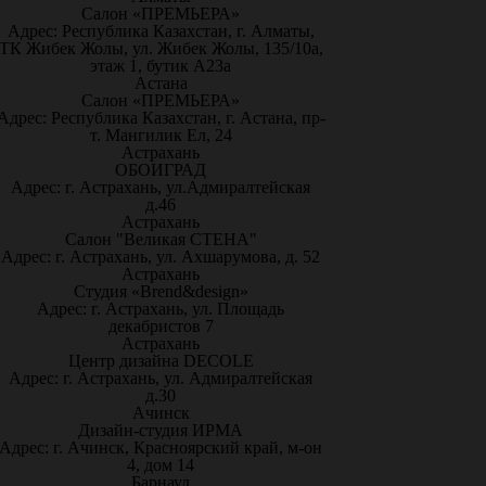
Салон «ПРЕМЬЕРА»
Адрес: Республика Казахстан, г. Алматы,
ТК Жибек Жолы, ул. Жибек Жолы, 135/10а,
этаж 1, бутик А23а
Астана
Салон «ПРЕМЬЕРА»
Адрес: Республика Казахстан, г. Астана, пр-
т. Мангилик Ел, 24
Астрахань
ОБОИГРАД
Адрес: г. Астрахань, ул.Адмиралтейская
д.46
Астрахань
Салон "Великая СТЕНА"
Адрес: г. Астрахань, ул. Ахшарумова, д. 52
Астрахань
Студия «Brend&design»
Адрес: г. Астрахань, ул. Площадь
декабристов 7
Астрахань
Центр дизайна DECOLE
Адрес: г. Астрахань, ул. Адмиралтейская
д.30
Ачинск
Дизайн-студия ИРМА
Адрес: г. Ачинск, Красноярский край, м-он
4, дом 14
Барнаул