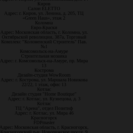
Киров
Салон ELETTO
Адрес: г. Киров, ул. Ленина, д. 205, ТЦ
«Green Haus», этаж 2
Коломна
Евро-Краски
Адрес: Московская область, г. Коломна, ул.
Октябрьской революции, 387а, Торговый
Комплекс "Коломенский Строитель" Пав.
№1
Комсомольск-на-Амуре
Строительная мозаика
Адрес: г. Комсомольск-на-Амуре, пр. Мира
13
Кострома
Дизайн-студия WowRoom
Адрес: г. Кострома, ул. Маршала Новикова
22/22, 1 этаж, офис 13
Котлас
Дизайн студия "Home Boutique"
Адрес: г. Котлас, ул. Кузнецова, д. 3
Котлас
ТЦ "Арена", отдел Позитиф
Адрес: г. Котлас, ул. Мира 46
Красногорск
FDPmaster
Адрес: Московская область, г. Красногорск,
Красногорский р-н, Новорижское шоссе, 9