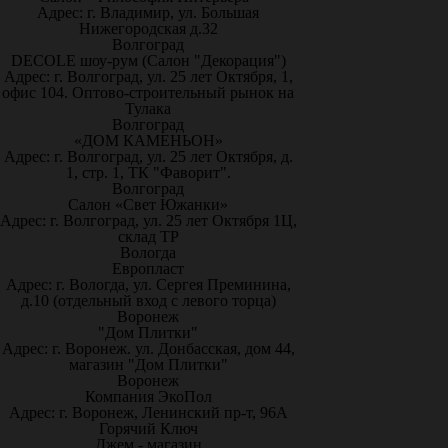
Адрес: г. Владимир, ул. Большая
Нижегородская д.32
Волгоград
DECOLE шоу-рум (Салон "Декорация")
Адрес: г. Волгоград, ул. 25 лет Октября, 1,
офис 104. Оптово-строительный рынок на
Тулака
Волгоград
«ДОМ КАМЕНЬОН»
Адрес: г. Волгоград, ул. 25 лет Октября, д.
1, стр. 1, ТК "Фаворит".
Волгоград
Салон «Свет Южанки»
Адрес: г. Волгоград, ул. 25 лет Октября 1Ц,
склад ТР
Вологда
Европласт
Адрес: г. Вологда, ул. Сергея Преминина,
д.10 (отдельный вход с левого торца)
Воронеж
"Дом Плитки"
Адрес: г. Воронеж. ул. Донбасская, дом 44,
магазин "Дом Плитки"
Воронеж
Компания ЭкоПол
Адрес: г. Воронеж, Ленинский пр-т, 96А
Горячий Ключ
Джем - магазин