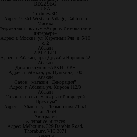
BD22 9BG
USA
Textures-3D
Адрес: 91361 Westlake Village, California
Москва
Фирменный шоурум «Artpole. Инновации в
интерьере»
Адрес: г. Москва, ул. Каретный Ряд, д. 5/10
с. 2
Абакан
АРТ СВЕТ
Адрес: г. Абакан, пр-т Дружбы Народов 52
Абакан
Дизайн-студия «АРХИТЕК»
Адрес: г. Абакан, ул. Пушкина, 100
Абакан
Салон - магазин "Декорация"
Адрес: г. Абакан, ул. Кирова 112/3
Абакан
Салон напольных покрытий и дверей
"Премиум"
Адрес: г. Абакан, ул. Лермонтова 21, к1
офис 266Н
Австралия
Alternative Surfaces
Адрес: Melbourne, 329 Darebin Road,
Thornbury, VIC 3071
Алматы