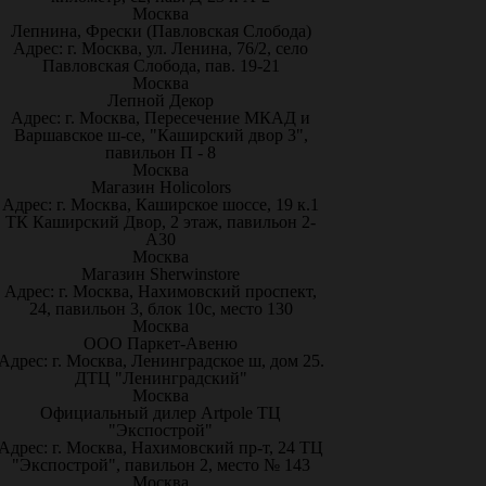
Москва
Лепнина, Фрески (Павловская Слобода)
Адрес: г. Москва, ул. Ленина, 76/2, село
Павловская Слобода, пав. 19-21
Москва
Лепной Декор
Адрес: г. Москва, Пересечение МКАД и
Варшавское ш-се, "Каширский двор 3",
павильон П - 8
Москва
Магазин Holicolors
Адрес: г. Москва, Каширское шоссе, 19 к.1
ТК Каширский Двор, 2 этаж, павильон 2-
А30
Москва
Магазин Sherwinstore
Адрес: г. Москва, Нахимовский проспект,
24, павильон 3, блок 10с, место 130
Москва
ООО Паркет-Авeню
Адрес: г. Москва, Ленинградское ш, дом 25.
ДТЦ "Ленинградский"
Москва
Официальный дилер Artpole ТЦ
"Экспострой"
Адрес: г. Москва, Нахимовский пр-т, 24 ТЦ
"Экспострой", павильон 2, место № 143
Москва