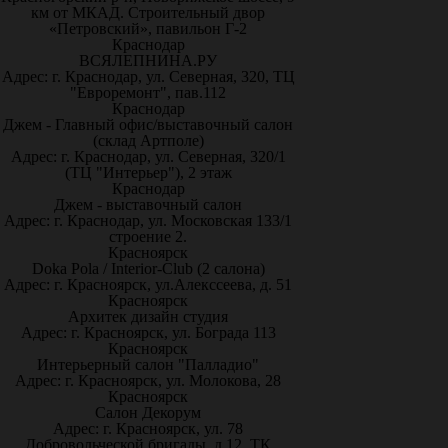
км от МКАД. Строительный двор
«Петровский», павильон Г-2
Краснодар
ВСЯЛЕПНИНА.РУ
Адрес: г. Краснодар, ул. Северная, 320, ТЦ
"Евроремонт", пав.112
Краснодар
Джем - Главный офис/выставочный салон
(склад Артполе)
Адрес: г. Краснодар, ул. Северная, 320/1
(ТЦ "Интерьер"), 2 этаж
Краснодар
Джем - выставочный салон
Адрес: г. Краснодар, ул. Московская 133/1
строение 2.
Красноярск
Doka Pola / Interior-Club (2 салона)
Адрес: г. Красноярск, ул.Алекссеева, д. 51
Красноярск
Архитек дизайн студия
Адрес: г. Красноярск, ул. Бограда 113
Красноярск
Интерьерный салон "Палладио"
Адрес: г. Красноярск, ул. Молокова, 28
Красноярск
Салон Декорум
Адрес: г. Красноярск, ул. 78
Добровольческой бригады, д.12, ТК