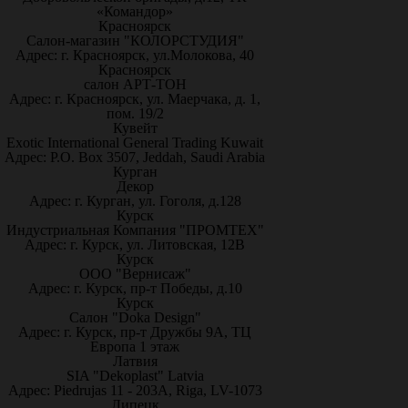
«Командор»
Красноярск
Салон-магазин "КОЛОРСТУДИЯ"
Адрес: г. Красноярск, ул.Молокова, 40
Красноярск
салон АРТ-ТОН
Адрес: г. Красноярск, ул. Маерчака, д. 1,
пом. 19/2
Кувейт
Exotic International General Trading Kuwait
Адрес: P.O. Box 3507, Jeddah, Saudi Arabia
Курган
Декор
Адрес: г. Курган, ул. Гоголя, д.128
Курск
Индустриальная Компания "ПРОМТЕХ"
Адрес: г. Курск, ул. Литовская, 12В
Курск
ООО "Вернисаж"
Адрес: г. Курск, пр-т Победы, д.10
Курск
Салон "Doka Design"
Адрес: г. Курск, пр-т Дружбы 9А, ТЦ
Европа 1 этаж
Латвия
SIA "Dekoplast" Latvia
Адрес: Piedrujas 11 - 203A, Riga, LV-1073
Липецк