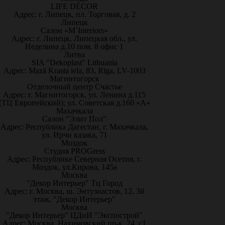
LIFE DÉCOR
Адрес: г. Липецк, пл. Торговая, д. 2
Липецк
Салон «M`Interiors»
Адрес: г. Липецк, Липецкая обл., ул.
Неделина д.10 пом. 8 офис 1
Литва
SIA "Dekoplast" Lithuania
Адрес: Mazā Krasta iela, 83, Rīga, LV-1003
Магнитогорск
Отделочный центр Счастье
Адрес: г. Магнитогорск, ул. Ленина д.115
(ТЦ Европейский); ул. Советская д.160 «А»
Махачкала
Салон "Элит Пол"
Адрес: Республика Дагестан, г. Махачкала,
ул. Ирчи казака, 71
Моздок
Студия PROGress
Адрес: Республике Северная Осетия, г.
Моздок, ул.Кирова, 145а
Москва
"Декор Интерьер" Тц Город
Адрес: г. Москва, ш. Энтузиастов, 12, 3й
этаж, "Декор Интерьер"
Москва
"Декор Интерьер" ЦДиИ "Экспострой"
Адрес: Москва, Нахимовский пр-к, 24, с1