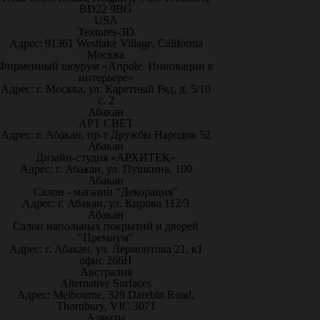
BD22 9BG
USA
Textures-3D
Адрес: 91361 Westlake Village, California
Москва
Фирменный шоурум «Artpole. Инновации в
интерьере»
Адрес: г. Москва, ул. Каретный Ряд, д. 5/10
с. 2
Абакан
АРТ СВЕТ
Адрес: г. Абакан, пр-т Дружбы Народов 52
Абакан
Дизайн-студия «АРХИТЕК»
Адрес: г. Абакан, ул. Пушкина, 100
Абакан
Салон - магазин "Декорация"
Адрес: г. Абакан, ул. Кирова 112/3
Абакан
Салон напольных покрытий и дверей
"Премиум"
Адрес: г. Абакан, ул. Лермонтова 21, к1
офис 266Н
Австралия
Alternative Surfaces
Адрес: Melbourne, 329 Darebin Road,
Thornbury, VIC 3071
Алматы