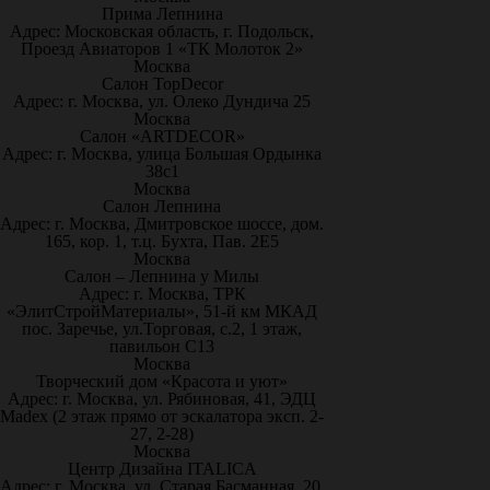
Прима Лепнина
Адрес: Московская область, г. Подольск,
Проезд Авиаторов 1 «ТК Молоток 2»
Москва
Салон TopDecor
Адрес: г. Москва, ул. Олеко Дундича 25
Москва
Салон «ARTDECOR»
Адрес: г. Москва, улица Большая Ордынка
38с1
Москва
Салон Лепнина
Адрес: г. Москва, Дмитровское шоссе, дом.
165, кор. 1, т.ц. Бухта, Пав. 2Е5
Москва
Салон – Лепнина у Милы
Адрес: г. Москва, ТРК
«ЭлитСтройМатериалы», 51-й км МКАД
пос. Заречье, ул.Торговая, с.2, 1 этаж,
павильон С13
Москва
Творческий дом «Красота и уют»
Адрес: г. Москва, ул. Рябиновая, 41, ЭДЦ
Madex (2 этаж прямо от эскалатора эксп. 2-
27, 2-28)
Москва
Центр Дизайна ITALICA
Адрес: г. Москва, ул. Старая Басманная, 20,