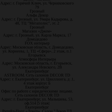
Адрес: г. Горячий Ключ, ул. Черняховского
79
Грозный
Альфа Декор
Адрес: г. Грозный, ул. Умара Кадырова, д.
48, ТЦ "Мегаполис", эт. 2
Грозный
Магазин «Джем»
Адрес: г. Грозный, ул. Карла Маркса, 17
Домодедово
FOX интерьер
Адрес: Московская область, г. Домодедово,
ул. Корнеева, 1, ТЦ «Сфера», 2 этаж, п.1
Егорьевск
Атмосфера Интерьера
Адрес: Московская область, г. Егорьевск,
ул. Александра Невского, 2В
Екатеринбург
ASTROOM. Сеть салонов DECOR TD
Адрес: г. Екатеринбург, ул. Цвиллинга, д .1,
4 этаж корпус Б
Екатеринбург
Офис по работе с юридическими лицами.
Сеть салонов DECOR TD
Адрес: г. Екатеринбург, ул. Малышева, 53,
оф.514 |5 этаж|
Екатеринбург
Ритейл-Порт «Докер», Салон "Декор ТД