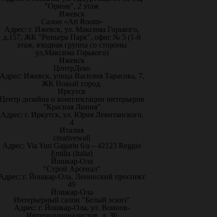
"Орион", 2 этаж
Ижевск
Салон «Art Room»
Адрес: г. Ижевск, ул. Максима Горького,
д.157, ЖК "Ривьера Парк", офис № 5 (1-й
этаж, входная группа со стороны
ул.Максима Горького)
Ижевск
ЦентрДеко
Адрес: Ижевск, улица Василия Тарасова, 7,
ЖК Новый город.
Иркутск
Центр дизайна и комплектации интерьеров
"Красная Линия"
Адрес: г. Иркутск, ул. Юрия Левитанского,
4
Италия
creativewall
Адрес: Via Yuri Gagarin 6/a – 42123 Reggio
Emilia (Italia)
Йошкар-Ола
"Строй Арсенал"
Адрес: г. Йошкар-Ола, Ленинский проспект
49
Йошкар-Ола
Интерьерный салон "Белый эскиз"
Адрес: г. Йошкар-Ола, ул. Воинов-
Интернационалистов, д. 36