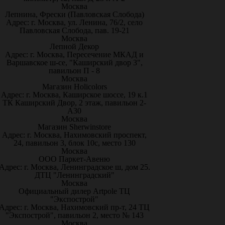
Москва
Лепнина, Фрески (Павловская Слобода)
Адрес: г. Москва, ул. Ленина, 76/2, село
Павловская Слобода, пав. 19-21
Москва
Лепной Декор
Адрес: г. Москва, Пересечение МКАД и
Варшавское ш-се, "Каширский двор 3",
павильон П - 8
Москва
Магазин Holicolors
Адрес: г. Москва, Каширское шоссе, 19 к.1
ТК Каширский Двор, 2 этаж, павильон 2-
А30
Москва
Магазин Sherwinstore
Адрес: г. Москва, Нахимовский проспект,
24, павильон 3, блок 10с, место 130
Москва
ООО Паркет-Авeню
Адрес: г. Москва, Ленинградское ш, дом 25.
ДТЦ "Ленинградский"
Москва
Официальный дилер Artpole ТЦ
"Экспострой"
Адрес: г. Москва, Нахимовский пр-т, 24 ТЦ
"Экспострой", павильон 2, место № 143
Москва