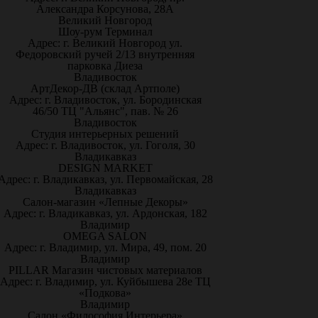
Александра Корсунова, 28А
Великий Новгород
Шоу-рум Терминал
Адрес: г. Великий Новгород ул.
Федоровский ручей 2/13 внутренняя
парковка Диеза
Владивосток
АртДекор-ДВ (склад Артполе)
Адрес: г. Владивосток, ул. Бородинская
46/50 ТЦ "Альянс", пав. № 26
Владивосток
Студия интерьерных решений
Адрес: г. Владивосток, ул. Гоголя, 30
Владикавказ
DESIGN MARKET
Адрес: г. Владикавказ, ул. Первомайская, 28
Владикавказ
Салон-магазин «Лепные Декоры»
Адрес: г. Владикавказ, ул. Ардонская, 182
Владимир
OMEGA SALON
Адрес: г. Владимир, ул. Мира, 49, пом. 20
Владимир
PILLAR Магазин чистовых материалов
Адрес: г. Владимир, ул. Куйбышева 28е ТЦ
«Подкова»
Владимир
Салон «Философия Интерьера»