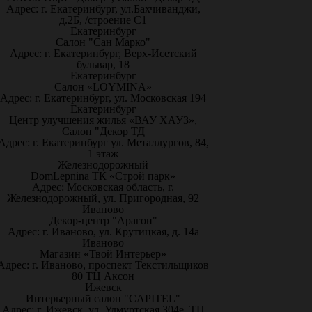
Адрес: г. Екатеринбург, ул.Бахчиванджи,
д.2Б, /строение С1
Екатеринбург
Салон "Сан Марко"
Адрес: г. Екатеринбург, Верх-Исетский
бульвар, 18
Екатеринбург
Салон «LOYMINA»
Адрес: г. Екатеринбург, ул. Московская 194
Екатеринбург
Центр улучшения жилья «ВАУ ХАУЗ»,
Салон "Декор ТД
Адрес: г. Екатеринбург ул. Металлургов, 84,
1 этаж
Железнодорожный
DomLepnina ТК «Строй парк»
Адрес: Московская область, г.
Железнодорожный, ул. Пригородная, 92
Иваново
Декор-центр "Арагон"
Адрес: г. Иваново, ул. Крутицкая, д. 14а
Иваново
Магазин «Твой Интерьер»
Адрес: г. Иваново, проспект Текстильщиков
80 ТЦ Аксон
Ижевск
Интерьерный салон "CAPITEL"
Адрес: г. Ижевск, ул. Удмуртская 304е, ТЦ