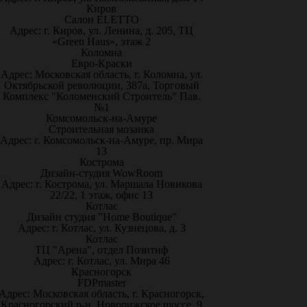
Киров
Салон ELETTO
Адрес: г. Киров, ул. Ленина, д. 205, ТЦ
«Green Haus», этаж 2
Коломна
Евро-Краски
Адрес: Московская область, г. Коломна, ул.
Октябрьской революции, 387а, Торговый
Комплекс "Коломенский Строитель" Пав.
№1
Комсомольск-на-Амуре
Строительная мозаика
Адрес: г. Комсомольск-на-Амуре, пр. Мира
13
Кострома
Дизайн-студия WowRoom
Адрес: г. Кострома, ул. Маршала Новикова
22/22, 1 этаж, офис 13
Котлас
Дизайн студия "Home Boutique"
Адрес: г. Котлас, ул. Кузнецова, д. 3
Котлас
ТЦ "Арена", отдел Позитиф
Адрес: г. Котлас, ул. Мира 46
Красногорск
FDPmaster
Адрес: Московская область, г. Красногорск,
Красногорский р-н, Новорижское шоссе, 9