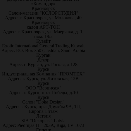
«Командор»
Красноярск
Салон-магазин "КОЛОРСТУДИЯ"
Адрес: г. Красноярск, ул.Молокова, 40
Красноярск
салон АРТ-ТОН
Адрес: г. Красноярск, ул. Маерчака, д. 1,
пом. 19/2
Кувейт
Exotic International General Trading Kuwait
Адрес: P.O. Box 3507, Jeddah, Saudi Arabia
Курган
Декор
Адрес: г. Курган, ул. Гоголя, д.128
Курск
Индустриальная Компания "ПРОМТЕХ"
Адрес: г. Курск, ул. Литовская, 12В
Курск
ООО "Вернисаж"
Адрес: г. Курск, пр-т Победы, д.10
Курск
Салон "Doka Design"
Адрес: г. Курск, пр-т Дружбы 9А, ТЦ
Европа 1 этаж
Латвия
SIA "Dekoplast" Latvia
Адрес: Piedrujas 11 - 203A, Riga, LV-1073
Липецк