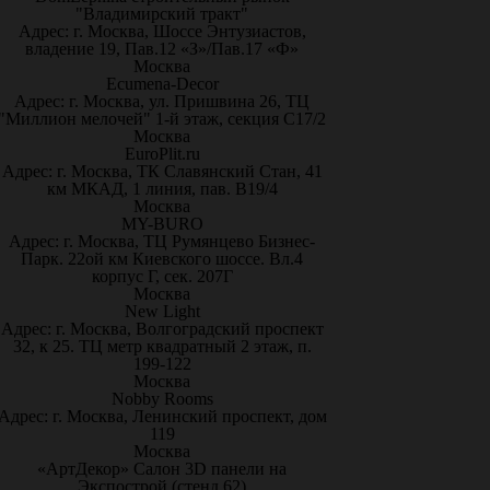
"Владимирский тракт"
Адрес: г. Москва, Шоссе Энтузиастов,
владение 19, Пав.12 «З»/Пав.17 «Ф»
Москва
Ecumena-Decor
Адрес: г. Москва, ул. Пришвина 26, ТЦ
"Миллион мелочей" 1-й этаж, секция С17/2
Москва
EuroPlit.ru
Адрес: г. Москва, ТК Славянский Стан, 41
км МКАД, 1 линия, пав. В19/4
Москва
MY-BURO
Адрес: г. Москва, ТЦ Румянцево Бизнес-
Парк. 22ой км Киевского шоссе. Вл.4
корпус Г, сек. 207Г
Москва
New Light
Адрес: г. Москва, Волгоградский проспект
32, к 25. ТЦ метр квадратный 2 этаж, п.
199-122
Москва
Nobby Rooms
Адрес: г. Москва, Ленинский проспект, дом
119
Москва
«АртДекор» Салон 3D панели на
Экспострой (стенд 62)