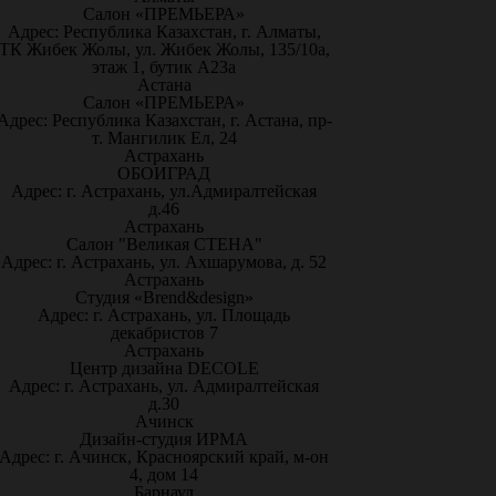
Салон «ПРЕМЬЕРА»
Адрес: Республика Казахстан, г. Алматы,
ТК Жибек Жолы, ул. Жибек Жолы, 135/10а,
этаж 1, бутик А23а
Астана
Салон «ПРЕМЬЕРА»
Адрес: Республика Казахстан, г. Астана, пр-
т. Мангилик Ел, 24
Астрахань
ОБОИГРАД
Адрес: г. Астрахань, ул.Адмиралтейская
д.46
Астрахань
Салон "Великая СТЕНА"
Адрес: г. Астрахань, ул. Ахшарумова, д. 52
Астрахань
Студия «Brend&design»
Адрес: г. Астрахань, ул. Площадь
декабристов 7
Астрахань
Центр дизайна DECOLE
Адрес: г. Астрахань, ул. Адмиралтейская
д.30
Ачинск
Дизайн-студия ИРМА
Адрес: г. Ачинск, Красноярский край, м-он
4, дом 14
Барнаул