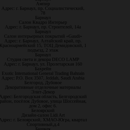
Ампир
Адрес: г. Барнаул, пр. Социалистический,
78
Барнаул
Салон Квадро Интерьер
Адрес: г. Барнаул, пр. Строителей, 14а
Барнаул
Салон интерьерных покрытий «Gaudi»
Адрес: г. Барнаул, Алтайский край, пр.
Красноармейский 15, ТОЦ Демидовский, 1
подъезд, 2 этаж
Барнаул
Студия света и декора DECO LAMP
Адрес: г. Барнаул, ул. Пролетарская 160
Бахрейн
Exotic International General Trading Bahrain
Адрес: P.O. Box 3507, Jeddah, Saudi Arabia
Белгород, Дубовое
Декоративные отделочные материалы
Элит-Декор
Адрес: Белгородская область, Белгородский
район, посёлок Дубовое, улица Шоссейная,
дом 2, офис 6.
Белоярский
Дизайн-салон Lidi Art
Адрес: г. Белоярский, ХМАО-Югра, квартал
Спортивный,д.4
Бишкек