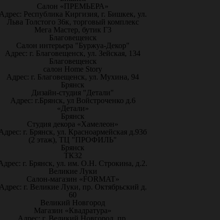
Салон «ПРЕМЬЕРА»
Адрес: Республика Киргизия, г. Бишкек, ул.
Льва Толстого 36к, торговый комплекс
Мега Мастер, бутик Г3
Благовещенск
Салон интерьера "Буржуа-Декор"
Адрес: г. Благовещенск, ул. Зейская, 134
Благовещенск
салон Home Story
Адрес: г. Благовещенск, ул. Мухина, 94
Брянск
Дизайн-студия "Детали"
Адрес: г.Брянск, ул Войстроченко д.6
«Детали»
Брянск
Студия декора «Хамелеон»
Адрес: г. Брянск, ул. Красноармейская д.93б
(2 этаж), ТЦ "ПРОФИЛЬ"
Брянск
ТК32
Адрес: г. Брянск, ул. им. О.Н. Строкина, д.2.
Великие Луки
Салон-магазин «FORMAT»
Адрес: г. Великие Луки, пр. Октябрьский д.
60
Великий Новгород
Магазин «Квадратура»
Адрес: г. Великий Новгород, пр.