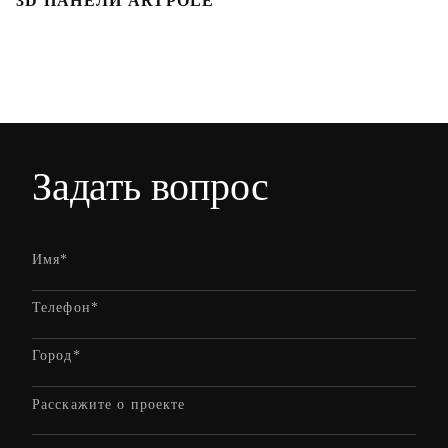
3D ПАНЕЛИ ARTPOLE
Л
Задать вопрос