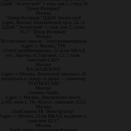
ЦДиИ "Экспострой" 1 этаж, пав.2, стенд 10
"Декор Интерьер"
Москва
"Декор Интерьер" ЦДиИ Экспострой
Адрес: Москва, Нахимовский пр-к, 24, с1
ЦДиИ "Экспострой" 1 этаж, пав.3, стенд
76-77 "Декор Интерьер"
Москва
3D гипсовые панели - Элитсройматериалы
Адрес: г. Москва, ТРК
«ЭлитСтройМатериалы», 51-й км МКАД
пос. Заречье, ул.Торговая, с.2, 1 этаж,
павильон С42/3
Москва
BACKGROUND
Адрес: г. Москва, Ленинский проспект, 45
(подъехать к складу со двора — ориентир
ПОДЪЕЗД №8)
Москва
Ceramics Studio
Адрес: г. Москва, Дмитровское шоссе,
д.165, корп.1, ТК «Бухта», павильон 2G22
Москва
DomLepnina ТК "Конструктор"
Адрес: г. Москва, 25 км МКАД, владение 4,
павильон Б2.17
Москва
DomLepnina строительный рынок