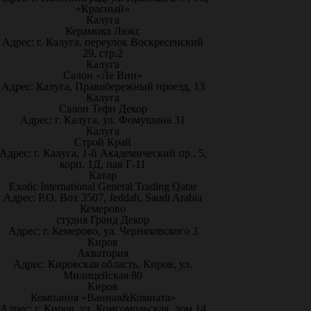
«Красный»
Калуга
Керамика Люкс
Адрес: г. Калуга, переулок Воскресенский
29, стр.2
Калуга
Салон «Ле Вин»
Адрес: Калуга, Правобережный проезд, 13
Калуга
Салон Тефи Декор
Адрес: г. Калуга, ул. Фомушина 31
Калуга
Строй Край
Адрес: г. Калуга, 1-й Академический пр., 5,
корп. 1Д, пав Г-11
Катар
Exotic International General Trading Qatar
Адрес: P.O. Box 3507, Jeddah, Saudi Arabia
Кемерово
студия Гранд Декор
Адрес: г. Кемерово, ул. Черняховского 3
Киров
Акватория
Адрес: Кировская область, Киров, ул.
Милицейская 80
Киров
Компания «Ванная&Комната»
Адрес: г. Киров, ул. Комсомольская, дом 14