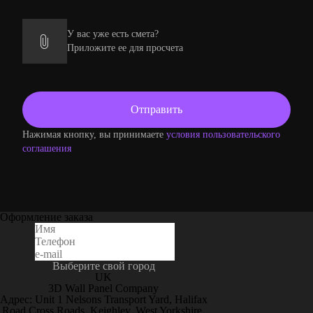
У вас уже есть смета?
Приложите ее для просчета
Нажимая кнопку, вы принимаете
условия пользовательского
соглашения
Оформление заказа
Выберите свой город
UK
3D Wall Panel Company
Адрес: Unit 1 Nelsons Transport Yard, Halifax
Road Cross Roads, Keighley, West Yorkshire,