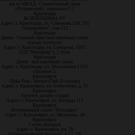
км от МКАД. Строительный двор
«Петровский», павильон Г-2
Краснодар
ВСЯЛЕПНИНА.РУ
Адрес: г. Краснодар, ул. Северная, 320, ТЦ
"Евроремонт", пав.112
Краснодар
Джем - Главный офис/выставочный салон
(склад Артполе)
Адрес: г. Краснодар, ул. Северная, 320/1
(ТЦ "Интерьер"), 2 этаж
Краснодар
Джем - выставочный салон
Адрес: г. Краснодар, ул. Московская 133/1
строение 2.
Красноярск
Doka Pola / Interior-Club (2 салона)
Адрес: г. Красноярск, ул.Алекссеева, д. 51
Красноярск
Архитек дизайн студия
Адрес: г. Красноярск, ул. Бограда 113
Красноярск
Интерьерный салон "Палладио"
Адрес: г. Красноярск, ул. Молокова, 28
Красноярск
Салон Декорум
Адрес: г. Красноярск, ул. 78
Добровольческой бригады, д.12, ТК