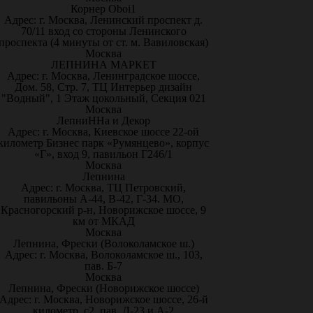
Корнер Oboi1
Адрес: г. Москва, Ленинский проспект д.
70/11 вход со стороны Ленинского
проспекта (4 минуты от ст. м. Вавиловская)
Москва
ЛЕПНИНА МАРКЕТ
Адрес: г. Москва, Ленинградское шоссе,
Дом. 58, Стр. 7, ТЦ Интерьер дизайн
"Водный", 1 Этаж цокольный, Секция 021
Москва
ЛепниННа и Декор
Адрес: г. Москва, Киевское шоссе 22-ой
километр Бизнес парк «Румянцево», корпус
«Г», вход 9, павильон Г246/1
Москва
Лепнина
Адрес: г. Москва, ТЦ Петровский,
павильоны А-44, В-42, Г-34. МО,
Красногорский р-н, Новорижское шоссе, 9
км от МКАД
Москва
Лепнина, Фрески (Волоколамское ш.)
Адрес: г. Москва, Волоколамское ш., 103,
пав. Б-7
Москва
Лепнина, Фрески (Новорижское шоссе)
Адрес: г. Москва, Новорижское шоссе, 26-й
километр, с2, пав. Д-23 и А-2