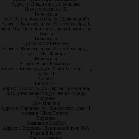
Адрес: г. Владимир, ул. Большая
Нижегородская д.32
Волгоград
DECOLE шоу-рум (Салон "Декорация")
Адрес: г. Волгоград, ул. 25 лет Октября, 1,
офис 104. Оптово-строительный рынок на
Тулака
Волгоград
«ДОМ КАМЕНЬОН»
Адрес: г. Волгоград, ул. 25 лет Октября, д.
1, стр. 1, ТК "Фаворит".
Волгоград
Салон «Свет Южанки»
Адрес: г. Волгоград, ул. 25 лет Октября 1Ц,
склад ТР
Вологда
Европласт
Адрес: г. Вологда, ул. Сергея Преминина,
д.10 (отдельный вход с левого торца)
Воронеж
"Дом Плитки"
Адрес: г. Воронеж. ул. Донбасская, дом 44,
магазин "Дом Плитки"
Воронеж
Компания ЭкоПол
Адрес: г. Воронеж, Ленинский пр-т, 96А
Горячий Ключ
Джем - магазин