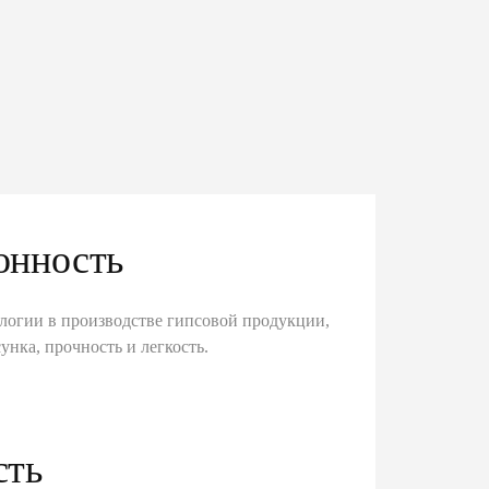
онность
логии в производстве гипсовой продукции,
унка, прочность и легкость.
сть