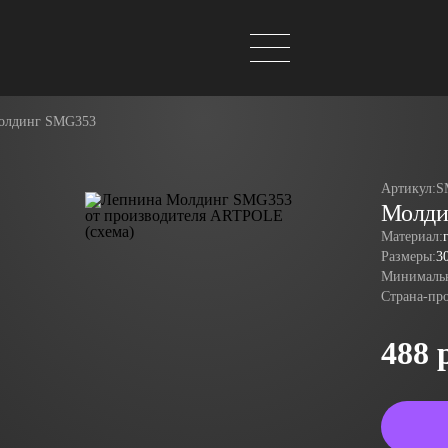
олдинг SMG353
Артикул:
S
Молди
Материал:
Размеры:
3
Минимальн
Страна-пр
488 