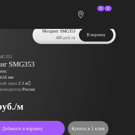
0
0
Молдинг SMG353
В корзину
488 руб./м
MG353
нг SMG353
гипс
0x16 мм
ый заказ:
2.3 м
оизводитель:
Россия
руб./м
Добавить в корзину
Купить в 1 клик