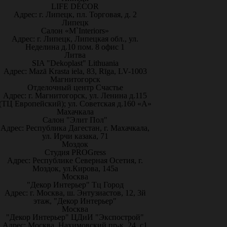
LIFE DÉCOR
Адрес: г. Липецк, пл. Торговая, д. 2
Липецк
Салон «M`Interiors»
Адрес: г. Липецк, Липецкая обл., ул.
Неделина д.10 пом. 8 офис 1
Литва
SIA "Dekoplast" Lithuania
Адрес: Mazā Krasta iela, 83, Rīga, LV-1003
Магнитогорск
Отделочный центр Счастье
Адрес: г. Магнитогорск, ул. Ленина д.115
(ТЦ Европейский); ул. Советская д.160 «А»
Махачкала
Салон "Элит Пол"
Адрес: Республика Дагестан, г. Махачкала,
ул. Ирчи казака, 71
Моздок
Студия PROGress
Адрес: Республике Северная Осетия, г.
Моздок, ул.Кирова, 145а
Москва
"Декор Интерьер" Тц Город
Адрес: г. Москва, ш. Энтузиастов, 12, 3й
этаж, "Декор Интерьер"
Москва
"Декор Интерьер" ЦДиИ "Экспострой"
Адрес: Москва, Нахимовский пр-к, 24, с1