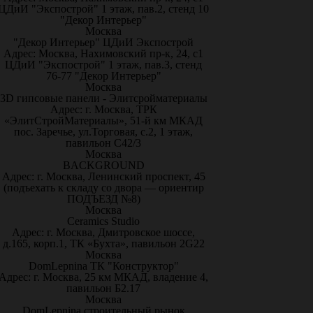
ЦДиИ "Экспострой" 1 этаж, пав.2, стенд 10
"Декор Интерьер"
Москва
"Декор Интерьер" ЦДиИ Экспострой
Адрес: Москва, Нахимовский пр-к, 24, с1
ЦДиИ "Экспострой" 1 этаж, пав.3, стенд
76-77 "Декор Интерьер"
Москва
3D гипсовые панели - Элитсройматериалы
Адрес: г. Москва, ТРК
«ЭлитСтройМатериалы», 51-й км МКАД
пос. Заречье, ул.Торговая, с.2, 1 этаж,
павильон С42/3
Москва
BACKGROUND
Адрес: г. Москва, Ленинский проспект, 45
(подъехать к складу со двора — ориентир
ПОДЪЕЗД №8)
Москва
Ceramics Studio
Адрес: г. Москва, Дмитровское шоссе,
д.165, корп.1, ТК «Бухта», павильон 2G22
Москва
DomLepnina ТК "Конструктор"
Адрес: г. Москва, 25 км МКАД, владение 4,
павильон Б2.17
Москва
DomLepnina строительный рынок