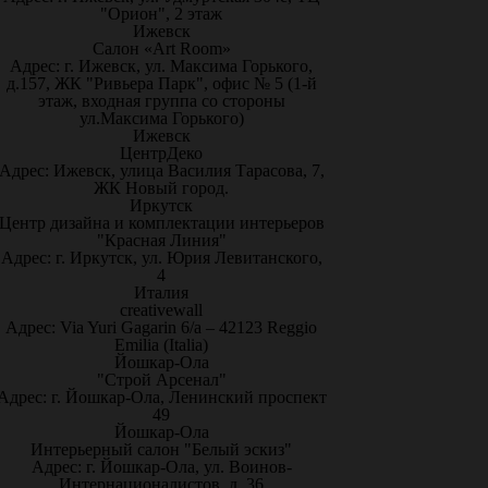
"Орион", 2 этаж
Ижевск
Салон «Art Room»
Адрес: г. Ижевск, ул. Максима Горького,
д.157, ЖК "Ривьера Парк", офис № 5 (1-й
этаж, входная группа со стороны
ул.Максима Горького)
Ижевск
ЦентрДеко
Адрес: Ижевск, улица Василия Тарасова, 7,
ЖК Новый город.
Иркутск
Центр дизайна и комплектации интерьеров
"Красная Линия"
Адрес: г. Иркутск, ул. Юрия Левитанского,
4
Италия
creativewall
Адрес: Via Yuri Gagarin 6/a – 42123 Reggio
Emilia (Italia)
Йошкар-Ола
"Строй Арсенал"
Адрес: г. Йошкар-Ола, Ленинский проспект
49
Йошкар-Ола
Интерьерный салон "Белый эскиз"
Адрес: г. Йошкар-Ола, ул. Воинов-
Интернационалистов, д. 36