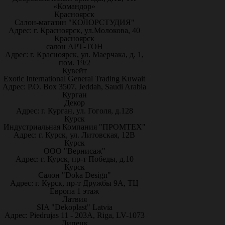
«Командор»
Красноярск
Салон-магазин "КОЛОРСТУДИЯ"
Адрес: г. Красноярск, ул.Молокова, 40
Красноярск
салон АРТ-ТОН
Адрес: г. Красноярск, ул. Маерчака, д. 1,
пом. 19/2
Кувейт
Exotic International General Trading Kuwait
Адрес: P.O. Box 3507, Jeddah, Saudi Arabia
Курган
Декор
Адрес: г. Курган, ул. Гоголя, д.128
Курск
Индустриальная Компания "ПРОМТЕХ"
Адрес: г. Курск, ул. Литовская, 12В
Курск
ООО "Вернисаж"
Адрес: г. Курск, пр-т Победы, д.10
Курск
Салон "Doka Design"
Адрес: г. Курск, пр-т Дружбы 9А, ТЦ
Европа 1 этаж
Латвия
SIA "Dekoplast" Latvia
Адрес: Piedrujas 11 - 203A, Riga, LV-1073
Липецк