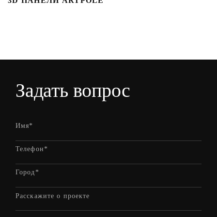
3D ПАНЕЛИ ARTPOLE
Л
Задать вопрос