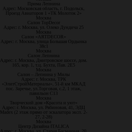
Прима Лепнина
Адрес: Московская область, г. Подольск,
Проезд Авиаторов 1 «ТК Молоток 2»
Москва
Салон TopDecor
Адрес: г. Москва, ул. Олеко Дундича 25
Москва
Салон «ARTDECOR»
Адрес: г. Москва, улица Большая Ордынка
38с1
Москва
Салон Лепнина
Адрес: г. Москва, Дмитровское шоссе, дом.
165, кор. 1, т.ц. Бухта, Пав. 2Е5
Москва
Салон – Лепнина у Милы
Адрес: г. Москва, ТРК
«ЭлитСтройМатериалы», 51-й км МКАД
пос. Заречье, ул.Торговая, с.2, 1 этаж,
павильон С13
Москва
Творческий дом «Красота и уют»
Адрес: г. Москва, ул. Рябиновая, 41, ЭДЦ
Madex (2 этаж прямо от эскалатора эксп. 2-
27, 2-28)
Москва
Центр Дизайна ITALICA
Адрес: г. Москва, ул. Старая Басманная, 20,