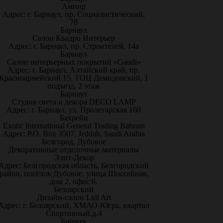
Ампир
Адрес: г. Барнаул, пр. Социалистический,
78
Барнаул
Салон Квадро Интерьер
Адрес: г. Барнаул, пр. Строителей, 14а
Барнаул
Салон интерьерных покрытий «Gaudi»
Адрес: г. Барнаул, Алтайский край, пр.
Красноармейский 15, ТОЦ Демидовский, 1
подъезд, 2 этаж
Барнаул
Студия света и декора DECO LAMP
Адрес: г. Барнаул, ул. Пролетарская 160
Бахрейн
Exotic International General Trading Bahrain
Адрес: P.O. Box 3507, Jeddah, Saudi Arabia
Белгород, Дубовое
Декоративные отделочные материалы
Элит-Декор
Адрес: Белгородская область, Белгородский
район, посёлок Дубовое, улица Шоссейная,
дом 2, офис 6.
Белоярский
Дизайн-салон Lidi Art
Адрес: г. Белоярский, ХМАО-Югра, квартал
Спортивный,д.4
Бишкек