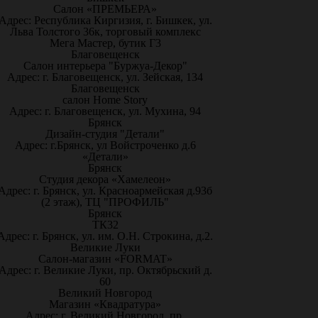
Салон «ПРЕМЬЕРА»
Адрес: Республика Киргизия, г. Бишкек, ул.
Льва Толстого 36к, торговый комплекс
Мега Мастер, бутик Г3
Благовещенск
Салон интерьера "Буржуа-Декор"
Адрес: г. Благовещенск, ул. Зейская, 134
Благовещенск
салон Home Story
Адрес: г. Благовещенск, ул. Мухина, 94
Брянск
Дизайн-студия "Детали"
Адрес: г.Брянск, ул Войстроченко д.6
«Детали»
Брянск
Студия декора «Хамелеон»
Адрес: г. Брянск, ул. Красноармейская д.93б
(2 этаж), ТЦ "ПРОФИЛЬ"
Брянск
ТК32
Адрес: г. Брянск, ул. им. О.Н. Строкина, д.2.
Великие Луки
Салон-магазин «FORMAT»
Адрес: г. Великие Луки, пр. Октябрьский д.
60
Великий Новгород
Магазин «Квадратура»
Адрес: г. Великий Новгород, пр.