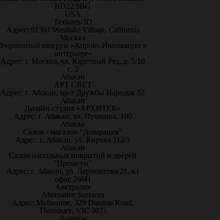
BD22 9BG
USA
Textures-3D
Адрес: 91361 Westlake Village, California
Москва
Фирменный шоурум «Artpole. Инновации в
интерьере»
Адрес: г. Москва, ул. Каретный Ряд, д. 5/10
с. 2
Абакан
АРТ СВЕТ
Адрес: г. Абакан, пр-т Дружбы Народов 52
Абакан
Дизайн-студия «АРХИТЕК»
Адрес: г. Абакан, ул. Пушкина, 100
Абакан
Салон - магазин "Декорация"
Адрес: г. Абакан, ул. Кирова 112/3
Абакан
Салон напольных покрытий и дверей
"Премиум"
Адрес: г. Абакан, ул. Лермонтова 21, к1
офис 266Н
Австралия
Alternative Surfaces
Адрес: Melbourne, 329 Darebin Road,
Thornbury, VIC 3071
Алматы