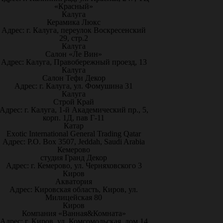
«Красный»
Калуга
Керамика Люкс
Адрес: г. Калуга, переулок Воскресенский
29, стр.2
Калуга
Салон «Ле Вин»
Адрес: Калуга, Правобережный проезд, 13
Калуга
Салон Тефи Декор
Адрес: г. Калуга, ул. Фомушина 31
Калуга
Строй Край
Адрес: г. Калуга, 1-й Академический пр., 5,
корп. 1Д, пав Г-11
Катар
Exotic International General Trading Qatar
Адрес: P.O. Box 3507, Jeddah, Saudi Arabia
Кемерово
студия Гранд Декор
Адрес: г. Кемерово, ул. Черняховского 3
Киров
Акватория
Адрес: Кировская область, Киров, ул.
Милицейская 80
Киров
Компания «Ванная&Комната»
Адрес: г. Киров, ул. Комсомольская, дом 14