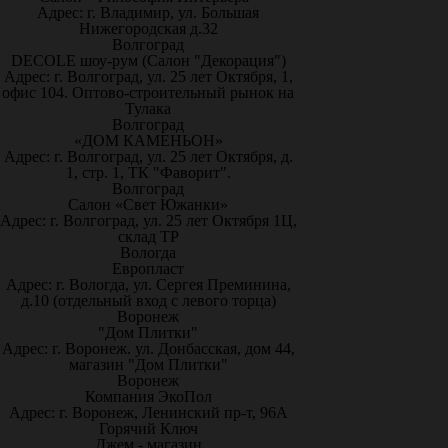
Адрес: г. Владимир, ул. Большая
Нижегородская д.32
Волгоград
DECOLE шоу-рум (Салон "Декорация")
Адрес: г. Волгоград, ул. 25 лет Октября, 1,
офис 104. Оптово-строительный рынок на
Тулака
Волгоград
«ДОМ КАМЕНЬОН»
Адрес: г. Волгоград, ул. 25 лет Октября, д.
1, стр. 1, ТК "Фаворит".
Волгоград
Салон «Свет Южанки»
Адрес: г. Волгоград, ул. 25 лет Октября 1Ц,
склад ТР
Вологда
Европласт
Адрес: г. Вологда, ул. Сергея Преминина,
д.10 (отдельный вход с левого торца)
Воронеж
"Дом Плитки"
Адрес: г. Воронеж. ул. Донбасская, дом 44,
магазин "Дом Плитки"
Воронеж
Компания ЭкоПол
Адрес: г. Воронеж, Ленинский пр-т, 96А
Горячий Ключ
Джем - магазин