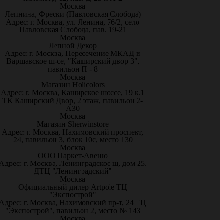
Москва
Лепнина, Фрески (Павловская Слобода)
Адрес: г. Москва, ул. Ленина, 76/2, село
Павловская Слобода, пав. 19-21
Москва
Лепной Декор
Адрес: г. Москва, Пересечение МКАД и
Варшавское ш-се, "Каширский двор 3",
павильон П - 8
Москва
Магазин Holicolors
Адрес: г. Москва, Каширское шоссе, 19 к.1
ТК Каширский Двор, 2 этаж, павильон 2-
А30
Москва
Магазин Sherwinstore
Адрес: г. Москва, Нахимовский проспект,
24, павильон 3, блок 10с, место 130
Москва
ООО Паркет-Авeню
Адрес: г. Москва, Ленинградское ш, дом 25.
ДТЦ "Ленинградский"
Москва
Официальный дилер Artpole ТЦ
"Экспострой"
Адрес: г. Москва, Нахимовский пр-т, 24 ТЦ
"Экспострой", павильон 2, место № 143
Москва