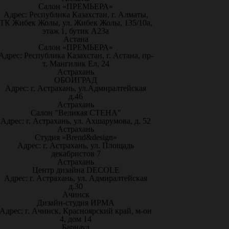
Салон «ПРЕМЬЕРА»
Адрес: Республика Казахстан, г. Алматы,
ТК Жибек Жолы, ул. Жибек Жолы, 135/10а,
этаж 1, бутик А23а
Астана
Салон «ПРЕМЬЕРА»
Адрес: Республика Казахстан, г. Астана, пр-
т. Мангилик Ел, 24
Астрахань
ОБОИГРАД
Адрес: г. Астрахань, ул.Адмиралтейская
д.46
Астрахань
Салон "Великая СТЕНА"
Адрес: г. Астрахань, ул. Ахшарумова, д. 52
Астрахань
Студия «Brend&design»
Адрес: г. Астрахань, ул. Площадь
декабристов 7
Астрахань
Центр дизайна DECOLE
Адрес: г. Астрахань, ул. Адмиралтейская
д.30
Ачинск
Дизайн-студия ИРМА
Адрес: г. Ачинск, Красноярский край, м-он
4, дом 14
Барнаул