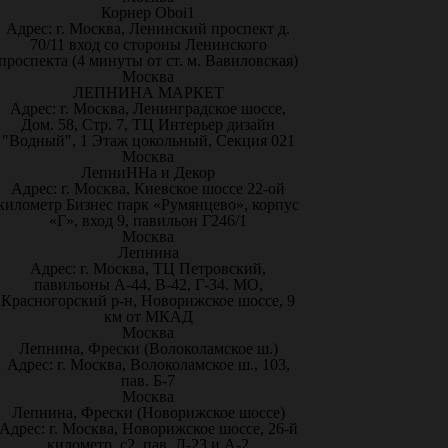
Корнер Oboi1
Адрес: г. Москва, Ленинский проспект д.
70/11 вход со стороны Ленинского
проспекта (4 минуты от ст. м. Вавиловская)
Москва
ЛЕПНИНА МАРКЕТ
Адрес: г. Москва, Ленинградское шоссе,
Дом. 58, Стр. 7, ТЦ Интерьер дизайн
"Водный", 1 Этаж цокольный, Секция 021
Москва
ЛепниННа и Декор
Адрес: г. Москва, Киевское шоссе 22-ой
километр Бизнес парк «Румянцево», корпус
«Г», вход 9, павильон Г246/1
Москва
Лепнина
Адрес: г. Москва, ТЦ Петровский,
павильоны А-44, В-42, Г-34. МО,
Красногорский р-н, Новорижское шоссе, 9
км от МКАД
Москва
Лепнина, Фрески (Волоколамское ш.)
Адрес: г. Москва, Волоколамское ш., 103,
пав. Б-7
Москва
Лепнина, Фрески (Новорижское шоссе)
Адрес: г. Москва, Новорижское шоссе, 26-й
километр, с2, пав. Д-23 и А-2