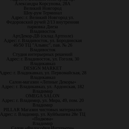
Александра Корсунова, 28А
Великий Новгород
Шоу-рум Терминал
Адрес: г. Великий Новгород ул.
Федоровский ручей 2/13 внутренняя
парковка Диеза
Владивосток
АртДекор-ДВ (склад Артполе)
Адрес: г. Владивосток, ул. Бородинская
46/50 ТЦ "Альянс", пав. № 26
Владивосток
Студия интерьерных решений
Адрес: г. Владивосток, ул. Гоголя, 30
Владикавказ
DESIGN MARKET
Адрес: г. Владикавказ, ул. Первомайская, 28
Владикавказ
Салон-магазин «Лепные Декоры»
Адрес: г. Владикавказ, ул. Ардонская, 182
Владимир
OMEGA SALON
Адрес: г. Владимир, ул. Мира, 49, пом. 20
Владимир
PILLAR Магазин чистовых материалов
Адрес: г. Владимир, ул. Куйбышева 28е ТЦ
«Подкова»
Владимир
Салон «Философия Интерьера»