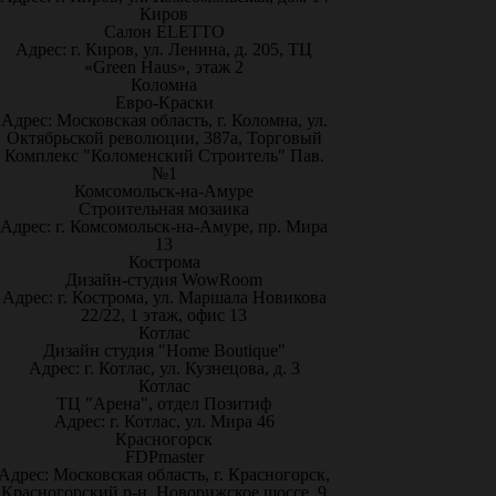
Киров
Салон ELETTO
Адрес: г. Киров, ул. Ленина, д. 205, ТЦ
«Green Haus», этаж 2
Коломна
Евро-Краски
Адрес: Московская область, г. Коломна, ул.
Октябрьской революции, 387а, Торговый
Комплекс "Коломенский Строитель" Пав.
№1
Комсомольск-на-Амуре
Строительная мозаика
Адрес: г. Комсомольск-на-Амуре, пр. Мира
13
Кострома
Дизайн-студия WowRoom
Адрес: г. Кострома, ул. Маршала Новикова
22/22, 1 этаж, офис 13
Котлас
Дизайн студия "Home Boutique"
Адрес: г. Котлас, ул. Кузнецова, д. 3
Котлас
ТЦ "Арена", отдел Позитиф
Адрес: г. Котлас, ул. Мира 46
Красногорск
FDPmaster
Адрес: Московская область, г. Красногорск,
Красногорский р-н, Новорижское шоссе, 9