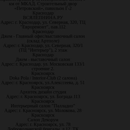
км от МКАД. Строительный двор
«Петровский», павильон Г-2
Краснодар
ВСЯЛЕПНИНА.РУ
Адрес: г. Краснодар, ул. Северная, 320, ТЦ
"Евроремонт", пав.112
Краснодар
Джем - Главный офис/выставочный салон
(склад Артполе)
Адрес: г. Краснодар, ул. Северная, 320/1
(ТЦ "Интерьер"), 2 этаж
Краснодар
Джем - выставочный салон
Адрес: г. Краснодар, ул. Московская 133/1
строение 2.
Красноярск
Doka Pola / Interior-Club (2 салона)
Адрес: г. Красноярск, ул.Алекссеева, д. 51
Красноярск
Архитек дизайн студия
Адрес: г. Красноярск, ул. Бограда 113
Красноярск
Интерьерный салон "Палладио"
Адрес: г. Красноярск, ул. Молокова, 28
Красноярск
Салон Декорум
Адрес: г. Красноярск, ул. 78
Добровольческой бригады, д.12, ТК