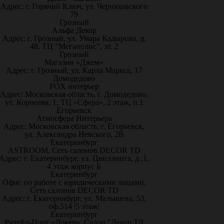
Адрес: г. Горячий Ключ, ул. Черняховского
79
Грозный
Альфа Декор
Адрес: г. Грозный, ул. Умара Кадырова, д.
48, ТЦ "Мегаполис", эт. 2
Грозный
Магазин «Джем»
Адрес: г. Грозный, ул. Карла Маркса, 17
Домодедово
FOX интерьер
Адрес: Московская область, г. Домодедово,
ул. Корнеева, 1, ТЦ «Сфера», 2 этаж, п.1
Егорьевск
Атмосфера Интерьера
Адрес: Московская область, г. Егорьевск,
ул. Александра Невского, 2В
Екатеринбург
ASTROOM. Сеть салонов DECOR TD
Адрес: г. Екатеринбург, ул. Цвиллинга, д .1,
4 этаж корпус Б
Екатеринбург
Офис по работе с юридическими лицами.
Сеть салонов DECOR TD
Адрес: г. Екатеринбург, ул. Малышева, 53,
оф.514 |5 этаж|
Екатеринбург
Ритейл-Порт «Докер», Салон "Декор ТД