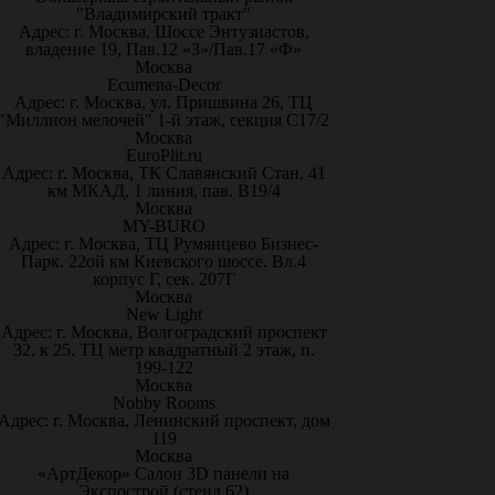
"Владимирский тракт"
Адрес: г. Москва, Шоссе Энтузиастов,
владение 19, Пав.12 «З»/Пав.17 «Ф»
Москва
Ecumena-Decor
Адрес: г. Москва, ул. Пришвина 26, ТЦ
"Миллион мелочей" 1-й этаж, секция С17/2
Москва
EuroPlit.ru
Адрес: г. Москва, ТК Славянский Стан, 41
км МКАД, 1 линия, пав. В19/4
Москва
MY-BURO
Адрес: г. Москва, ТЦ Румянцево Бизнес-
Парк. 22ой км Киевского шоссе. Вл.4
корпус Г, сек. 207Г
Москва
New Light
Адрес: г. Москва, Волгоградский проспект
32, к 25. ТЦ метр квадратный 2 этаж, п.
199-122
Москва
Nobby Rooms
Адрес: г. Москва, Ленинский проспект, дом
119
Москва
«АртДекор» Салон 3D панели на
Экспострой (стенд 62)