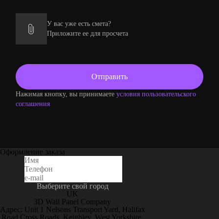
У вас уже есть смета?
Приложите ее для просчета
Нажимая кнопку, вы принимаете
условия пользовательского
соглашения
Оформление заказа
Выберите свой город
UK
3D Wall Panel Company
Адрес: Unit 1 Nelsons Transport Yard, Halifax
Road Cross Roads, Keighley, West Yorkshire,