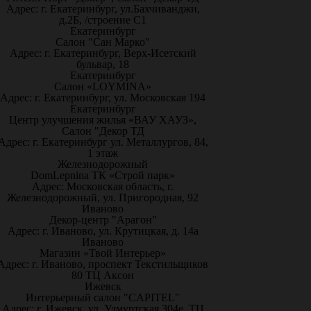
Адрес: г. Екатеринбург, ул.Бахчиванджи,
д.2Б, /строение С1
Екатеринбург
Салон "Сан Марко"
Адрес: г. Екатеринбург, Верх-Исетский
бульвар, 18
Екатеринбург
Салон «LOYMINA»
Адрес: г. Екатеринбург, ул. Московская 194
Екатеринбург
Центр улучшения жилья «ВАУ ХАУЗ»,
Салон "Декор ТД
Адрес: г. Екатеринбург ул. Металлургов, 84,
1 этаж
Железнодорожный
DomLepnina ТК «Строй парк»
Адрес: Московская область, г.
Железнодорожный, ул. Пригородная, 92
Иваново
Декор-центр "Арагон"
Адрес: г. Иваново, ул. Крутицкая, д. 14а
Иваново
Магазин «Твой Интерьер»
Адрес: г. Иваново, проспект Текстильщиков
80 ТЦ Аксон
Ижевск
Интерьерный салон "CAPITEL"
Адрес: г. Ижевск, ул. Удмуртская 304е, ТЦ