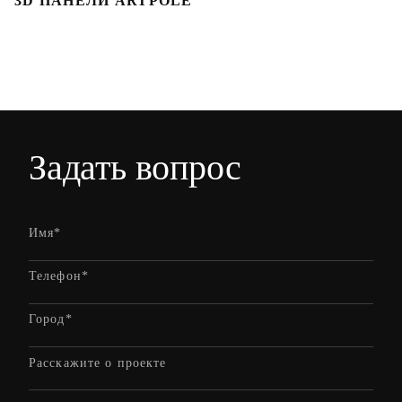
3D ПАНЕЛИ ARTPOLE
Л
Задать вопрос