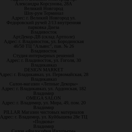
Александра Корсунова, 28А
Великий Новгород
Шоу-рум Терминал
Адрес: г. Великий Новгород ул.
Федоровский ручей 2/13 внутренняя
парковка Диеза
Владивосток
АртДекор-ДВ (склад Артполе)
Адрес: г. Владивосток, ул. Бородинская
46/50 ТЦ "Альянс", пав. № 26
Владивосток
Студия интерьерных решений
Адрес: г. Владивосток, ул. Гоголя, 30
Владикавказ
DESIGN MARKET
Адрес: г. Владикавказ, ул. Первомайская, 28
Владикавказ
Салон-магазин «Лепные Декоры»
Адрес: г. Владикавказ, ул. Ардонская, 182
Владимир
OMEGA SALON
Адрес: г. Владимир, ул. Мира, 49, пом. 20
Владимир
PILLAR Магазин чистовых материалов
Адрес: г. Владимир, ул. Куйбышева 28е ТЦ
«Подкова»
Владимир
Салон «Философия Интерьера»