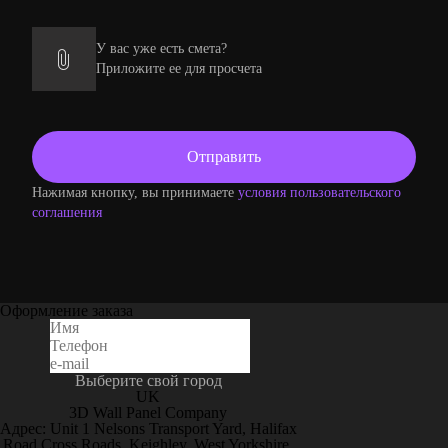
У вас уже есть смета?
Приложите ее для просчета
Нажимая кнопку, вы принимаете
условия пользовательского
соглашения
Оформление заказа
Выберите свой город
UK
3D Wall Panel Company
Адрес: Unit 1 Nelsons Transport Yard, Halifax
Road Cross Roads, Keighley, West Yorkshire,