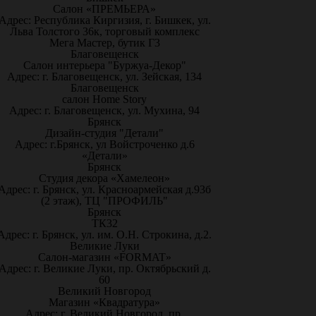
Салон «ПРЕМЬЕРА»
Адрес: Республика Киргизия, г. Бишкек, ул.
Льва Толстого 36к, торговый комплекс
Мега Мастер, бутик Г3
Благовещенск
Салон интерьера "Буржуа-Декор"
Адрес: г. Благовещенск, ул. Зейская, 134
Благовещенск
салон Home Story
Адрес: г. Благовещенск, ул. Мухина, 94
Брянск
Дизайн-студия "Детали"
Адрес: г.Брянск, ул Войстроченко д.6
«Детали»
Брянск
Студия декора «Хамелеон»
Адрес: г. Брянск, ул. Красноармейская д.93б
(2 этаж), ТЦ "ПРОФИЛЬ"
Брянск
ТК32
Адрес: г. Брянск, ул. им. О.Н. Строкина, д.2.
Великие Луки
Салон-магазин «FORMAT»
Адрес: г. Великие Луки, пр. Октябрьский д.
60
Великий Новгород
Магазин «Квадратура»
Адрес: г. Великий Новгород, пр.