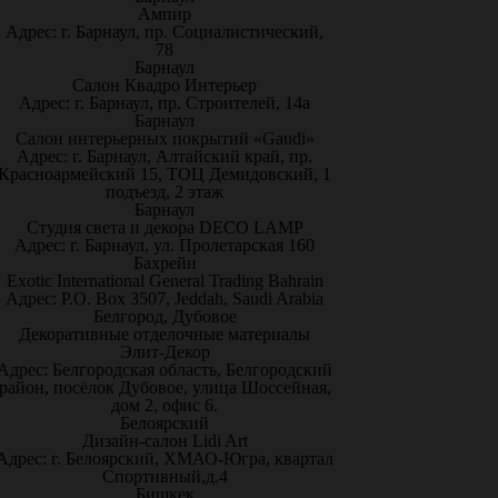
Ампир
Адрес: г. Барнаул, пр. Социалистический,
78
Барнаул
Салон Квадро Интерьер
Адрес: г. Барнаул, пр. Строителей, 14а
Барнаул
Салон интерьерных покрытий «Gaudi»
Адрес: г. Барнаул, Алтайский край, пр.
Красноармейский 15, ТОЦ Демидовский, 1
подъезд, 2 этаж
Барнаул
Студия света и декора DECO LAMP
Адрес: г. Барнаул, ул. Пролетарская 160
Бахрейн
Exotic International General Trading Bahrain
Адрес: P.O. Box 3507, Jeddah, Saudi Arabia
Белгород, Дубовое
Декоративные отделочные материалы
Элит-Декор
Адрес: Белгородская область, Белгородский
район, посёлок Дубовое, улица Шоссейная,
дом 2, офис 6.
Белоярский
Дизайн-салон Lidi Art
Адрес: г. Белоярский, ХМАО-Югра, квартал
Спортивный,д.4
Бишкек