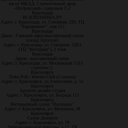
км от МКАД. Строительный двор
«Петровский», павильон Г-2
Краснодар
ВСЯЛЕПНИНА.РУ
Адрес: г. Краснодар, ул. Северная, 320, ТЦ
"Евроремонт", пав.112
Краснодар
Джем - Главный офис/выставочный салон
(склад Артполе)
Адрес: г. Краснодар, ул. Северная, 320/1
(ТЦ "Интерьер"), 2 этаж
Краснодар
Джем - выставочный салон
Адрес: г. Краснодар, ул. Московская 133/1
строение 2.
Красноярск
Doka Pola / Interior-Club (2 салона)
Адрес: г. Красноярск, ул.Алекссеева, д. 51
Красноярск
Архитек дизайн студия
Адрес: г. Красноярск, ул. Бограда 113
Красноярск
Интерьерный салон "Палладио"
Адрес: г. Красноярск, ул. Молокова, 28
Красноярск
Салон Декорум
Адрес: г. Красноярск, ул. 78
Добровольческой бригады, д.12, ТК