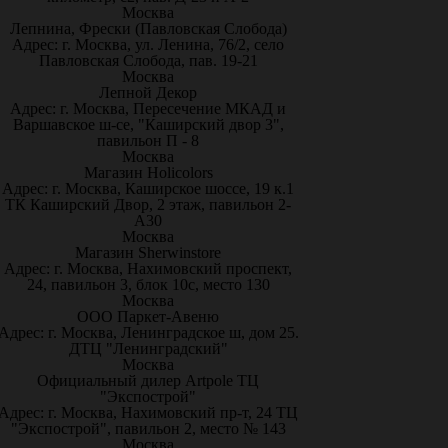
Москва
Лепнина, Фрески (Павловская Слобода)
Адрес: г. Москва, ул. Ленина, 76/2, село
Павловская Слобода, пав. 19-21
Москва
Лепной Декор
Адрес: г. Москва, Пересечение МКАД и
Варшавское ш-се, "Каширский двор 3",
павильон П - 8
Москва
Магазин Holicolors
Адрес: г. Москва, Каширское шоссе, 19 к.1
ТК Каширский Двор, 2 этаж, павильон 2-
А30
Москва
Магазин Sherwinstore
Адрес: г. Москва, Нахимовский проспект,
24, павильон 3, блок 10с, место 130
Москва
ООО Паркет-Авeню
Адрес: г. Москва, Ленинградское ш, дом 25.
ДТЦ "Ленинградский"
Москва
Официальный дилер Artpole ТЦ
"Экспострой"
Адрес: г. Москва, Нахимовский пр-т, 24 ТЦ
"Экспострой", павильон 2, место № 143
Москва