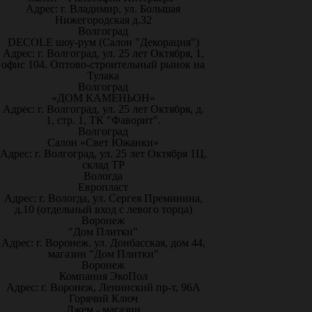
Адрес: г. Владимир, ул. Большая
Нижегородская д.32
Волгоград
DECOLE шоу-рум (Салон "Декорация")
Адрес: г. Волгоград, ул. 25 лет Октября, 1,
офис 104. Оптово-строительный рынок на
Тулака
Волгоград
«ДОМ КАМЕНЬОН»
Адрес: г. Волгоград, ул. 25 лет Октября, д.
1, стр. 1, ТК "Фаворит".
Волгоград
Салон «Свет Южанки»
Адрес: г. Волгоград, ул. 25 лет Октября 1Ц,
склад ТР
Вологда
Европласт
Адрес: г. Вологда, ул. Сергея Преминина,
д.10 (отдельный вход с левого торца)
Воронеж
"Дом Плитки"
Адрес: г. Воронеж. ул. Донбасская, дом 44,
магазин "Дом Плитки"
Воронеж
Компания ЭкоПол
Адрес: г. Воронеж, Ленинский пр-т, 96А
Горячий Ключ
Джем - магазин