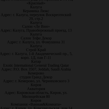
«Красный»
Калуга
Керамика Люкс
Адрес: г. Калуга, переулок Воскресенский
29, стр.2
Калуга
Салон «Ле Вин»
Адрес: Калуга, Правобережный проезд, 13
Калуга
Салон Тефи Декор
Адрес: г. Калуга, ул. Фомушина 31
Калуга
Строй Край
Адрес: г. Калуга, 1-й Академический пр., 5,
корп. 1Д, пав Г-11
Катар
Exotic International General Trading Qatar
Адрес: P.O. Box 3507, Jeddah, Saudi Arabia
Кемерово
студия Гранд Декор
Адрес: г. Кемерово, ул. Черняховского 3
Киров
Акватория
Адрес: Кировская область, Киров, ул.
Милицейская 80
Киров
Компания «Ванная&Комната»
Адрес: г. Киров, ул. Комсомольская, дом 14