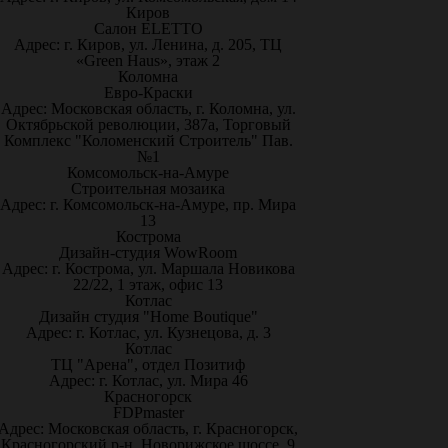
Киров
Салон ELETTO
Адрес: г. Киров, ул. Ленина, д. 205, ТЦ
«Green Haus», этаж 2
Коломна
Евро-Краски
Адрес: Московская область, г. Коломна, ул.
Октябрьской революции, 387а, Торговый
Комплекс "Коломенский Строитель" Пав.
№1
Комсомольск-на-Амуре
Строительная мозаика
Адрес: г. Комсомольск-на-Амуре, пр. Мира
13
Кострома
Дизайн-студия WowRoom
Адрес: г. Кострома, ул. Маршала Новикова
22/22, 1 этаж, офис 13
Котлас
Дизайн студия "Home Boutique"
Адрес: г. Котлас, ул. Кузнецова, д. 3
Котлас
ТЦ "Арена", отдел Позитиф
Адрес: г. Котлас, ул. Мира 46
Красногорск
FDPmaster
Адрес: Московская область, г. Красногорск,
Красногорский р-н, Новорижское шоссе, 9