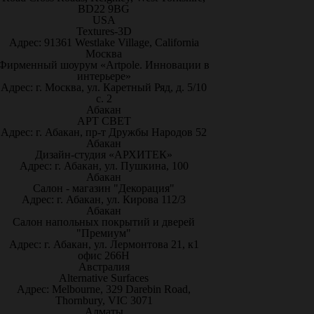
BD22 9BG
USA
Textures-3D
Адрес: 91361 Westlake Village, California
Москва
Фирменный шоурум «Artpole. Инновации в
интерьере»
Адрес: г. Москва, ул. Каретный Ряд, д. 5/10
с. 2
Абакан
АРТ СВЕТ
Адрес: г. Абакан, пр-т Дружбы Народов 52
Абакан
Дизайн-студия «АРХИТЕК»
Адрес: г. Абакан, ул. Пушкина, 100
Абакан
Салон - магазин "Декорация"
Адрес: г. Абакан, ул. Кирова 112/3
Абакан
Салон напольных покрытий и дверей
"Премиум"
Адрес: г. Абакан, ул. Лермонтова 21, к1
офис 266Н
Австралия
Alternative Surfaces
Адрес: Melbourne, 329 Darebin Road,
Thornbury, VIC 3071
Алматы