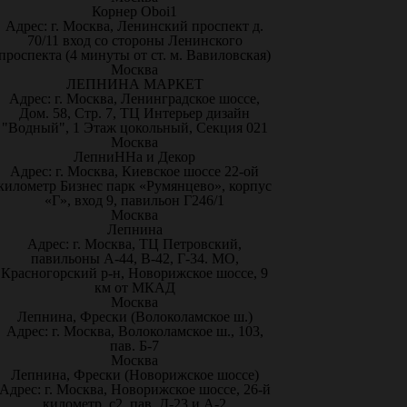
Корнер Oboi1
Адрес: г. Москва, Ленинский проспект д.
70/11 вход со стороны Ленинского
проспекта (4 минуты от ст. м. Вавиловская)
Москва
ЛЕПНИНА МАРКЕТ
Адрес: г. Москва, Ленинградское шоссе,
Дом. 58, Стр. 7, ТЦ Интерьер дизайн
"Водный", 1 Этаж цокольный, Секция 021
Москва
ЛепниННа и Декор
Адрес: г. Москва, Киевское шоссе 22-ой
километр Бизнес парк «Румянцево», корпус
«Г», вход 9, павильон Г246/1
Москва
Лепнина
Адрес: г. Москва, ТЦ Петровский,
павильоны А-44, В-42, Г-34. МО,
Красногорский р-н, Новорижское шоссе, 9
км от МКАД
Москва
Лепнина, Фрески (Волоколамское ш.)
Адрес: г. Москва, Волоколамское ш., 103,
пав. Б-7
Москва
Лепнина, Фрески (Новорижское шоссе)
Адрес: г. Москва, Новорижское шоссе, 26-й
километр, с2, пав. Д-23 и А-2