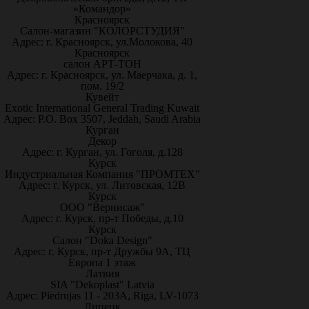
«Командор»
Красноярск
Салон-магазин "КОЛОРСТУДИЯ"
Адрес: г. Красноярск, ул.Молокова, 40
Красноярск
салон АРТ-ТОН
Адрес: г. Красноярск, ул. Маерчака, д. 1,
пом. 19/2
Кувейт
Exotic International General Trading Kuwait
Адрес: P.O. Box 3507, Jeddah, Saudi Arabia
Курган
Декор
Адрес: г. Курган, ул. Гоголя, д.128
Курск
Индустриальная Компания "ПРОМТЕХ"
Адрес: г. Курск, ул. Литовская, 12В
Курск
ООО "Вернисаж"
Адрес: г. Курск, пр-т Победы, д.10
Курск
Салон "Doka Design"
Адрес: г. Курск, пр-т Дружбы 9А, ТЦ
Европа 1 этаж
Латвия
SIA "Dekoplast" Latvia
Адрес: Piedrujas 11 - 203A, Riga, LV-1073
Липецк