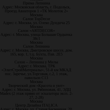
Прима Лепнина
Адрес: Московская область, г. Подольск,
Проезд Авиаторов 1 «ТК Молоток 2»
Москва
Салон TopDecor
Адрес: г. Москва, ул. Олеко Дундича 25
Москва
Салон «ARTDECOR»
Адрес: г. Москва, улица Большая Ордынка
38с1
Москва
Салон Лепнина
Адрес: г. Москва, Дмитровское шоссе, дом.
165, кор. 1, т.ц. Бухта, Пав. 2Е5
Москва
Салон – Лепнина у Милы
Адрес: г. Москва, ТРК
«ЭлитСтройМатериалы», 51-й км МКАД
пос. Заречье, ул.Торговая, с.2, 1 этаж,
павильон С13
Москва
Творческий дом «Красота и уют»
Адрес: г. Москва, ул. Рябиновая, 41, ЭДЦ
Madex (2 этаж прямо от эскалатора эксп. 2-
27, 2-28)
Москва
Центр Дизайна ITALICA
Адрес: г. Москва, ул. Старая Басманная, 20,