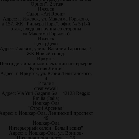
"Орион", 2 этаж
Ижевск
Салон «Art Room»
Адрес: г. Ижевск, ул. Максима Горького,
д.157, ЖК "Ривьера Парк", офис № 5 (1-й
этаж, входная группа со стороны
ул.Максима Горького)
Ижевск
ЦентрДеко
Адрес: Ижевск, улица Василия Тарасова, 7,
ЖК Новый город.
Иркутск
Центр дизайна и комплектации интерьеров
"Красная Линия"
Адрес: г. Иркутск, ул. Юрия Левитанского,
4
Италия
creativewall
Адрес: Via Yuri Gagarin 6/a – 42123 Reggio
Emilia (Italia)
Йошкар-Ола
"Строй Арсенал"
Адрес: г. Йошкар-Ола, Ленинский проспект
49
Йошкар-Ола
Интерьерный салон "Белый эскиз"
Адрес: г. Йошкар-Ола, ул. Воинов-
Интернационалистов, д. 36