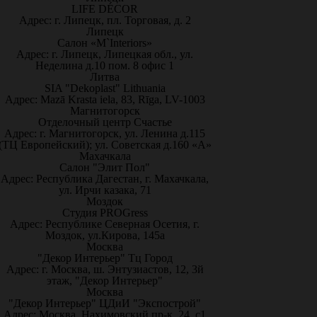
LIFE DÉCOR
Адрес: г. Липецк, пл. Торговая, д. 2
Липецк
Салон «M`Interiors»
Адрес: г. Липецк, Липецкая обл., ул.
Неделина д.10 пом. 8 офис 1
Литва
SIA "Dekoplast" Lithuania
Адрес: Mazā Krasta iela, 83, Rīga, LV-1003
Магнитогорск
Отделочный центр Счастье
Адрес: г. Магнитогорск, ул. Ленина д.115
(ТЦ Европейский); ул. Советская д.160 «А»
Махачкала
Салон "Элит Пол"
Адрес: Республика Дагестан, г. Махачкала,
ул. Ирчи казака, 71
Моздок
Студия PROGress
Адрес: Республике Северная Осетия, г.
Моздок, ул.Кирова, 145а
Москва
"Декор Интерьер" Тц Город
Адрес: г. Москва, ш. Энтузиастов, 12, 3й
этаж, "Декор Интерьер"
Москва
"Декор Интерьер" ЦДиИ "Экспострой"
Адрес: Москва, Нахимовский пр-к, 24, с1