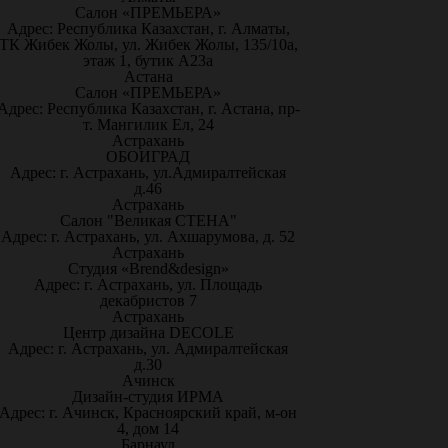
Салон «ПРЕМЬЕРА»
Адрес: Республика Казахстан, г. Алматы,
ТК Жибек Жолы, ул. Жибек Жолы, 135/10а,
этаж 1, бутик А23а
Астана
Салон «ПРЕМЬЕРА»
Адрес: Республика Казахстан, г. Астана, пр-
т. Мангилик Ел, 24
Астрахань
ОБОИГРАД
Адрес: г. Астрахань, ул.Адмиралтейская
д.46
Астрахань
Салон "Великая СТЕНА"
Адрес: г. Астрахань, ул. Ахшарумова, д. 52
Астрахань
Студия «Brend&design»
Адрес: г. Астрахань, ул. Площадь
декабристов 7
Астрахань
Центр дизайна DECOLE
Адрес: г. Астрахань, ул. Адмиралтейская
д.30
Ачинск
Дизайн-студия ИРМА
Адрес: г. Ачинск, Красноярский край, м-он
4, дом 14
Барнаул