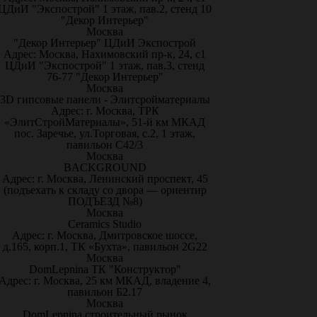
ЦДиИ "Экспострой" 1 этаж, пав.2, стенд 10
"Декор Интерьер"
Москва
"Декор Интерьер" ЦДиИ Экспострой
Адрес: Москва, Нахимовский пр-к, 24, с1
ЦДиИ "Экспострой" 1 этаж, пав.3, стенд
76-77 "Декор Интерьер"
Москва
3D гипсовые панели - Элитсройматериалы
Адрес: г. Москва, ТРК
«ЭлитСтройМатериалы», 51-й км МКАД
пос. Заречье, ул.Торговая, с.2, 1 этаж,
павильон С42/3
Москва
BACKGROUND
Адрес: г. Москва, Ленинский проспект, 45
(подъехать к складу со двора — ориентир
ПОДЪЕЗД №8)
Москва
Ceramics Studio
Адрес: г. Москва, Дмитровское шоссе,
д.165, корп.1, ТК «Бухта», павильон 2G22
Москва
DomLepnina ТК "Конструктор"
Адрес: г. Москва, 25 км МКАД, владение 4,
павильон Б2.17
Москва
DomLepnina строительный рынок