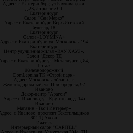
Адрес: г. Екатеринбург, ул.Бахчиванджи,
д.2Б, /строение С1
Екатеринбург
Салон "Сан Марко"
Адрес: г. Екатеринбург, Верх-Исетский
бульвар, 18
Екатеринбург
Салон «LOYMINA»
Адрес: г. Екатеринбург, ул. Московская 194
Екатеринбург
Центр улучшения жилья «ВАУ ХАУЗ»,
Салон "Декор ТД
Адрес: г. Екатеринбург ул. Металлургов, 84,
1 этаж
Железнодорожный
DomLepnina ТК «Строй парк»
Адрес: Московская область, г.
Железнодорожный, ул. Пригородная, 92
Иваново
Декор-центр "Арагон"
Адрес: г. Иваново, ул. Крутицкая, д. 14а
Иваново
Магазин «Твой Интерьер»
Адрес: г. Иваново, проспект Текстильщиков
80 ТЦ Аксон
Ижевск
Интерьерный салон "CAPITEL"
Адрес: г. Ижевск, ул. Удмуртская 304е, ТЦ