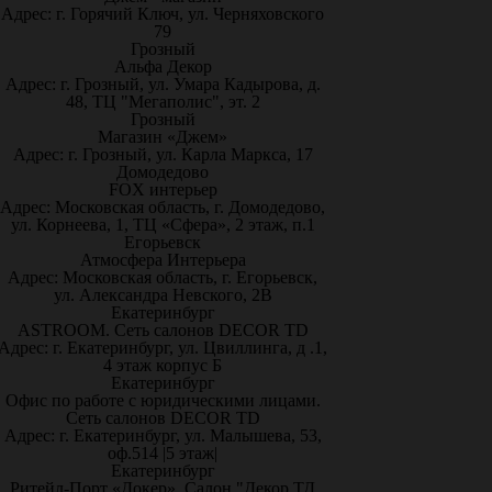
Адрес: г. Горячий Ключ, ул. Черняховского
79
Грозный
Альфа Декор
Адрес: г. Грозный, ул. Умара Кадырова, д.
48, ТЦ "Мегаполис", эт. 2
Грозный
Магазин «Джем»
Адрес: г. Грозный, ул. Карла Маркса, 17
Домодедово
FOX интерьер
Адрес: Московская область, г. Домодедово,
ул. Корнеева, 1, ТЦ «Сфера», 2 этаж, п.1
Егорьевск
Атмосфера Интерьера
Адрес: Московская область, г. Егорьевск,
ул. Александра Невского, 2В
Екатеринбург
ASTROOM. Сеть салонов DECOR TD
Адрес: г. Екатеринбург, ул. Цвиллинга, д .1,
4 этаж корпус Б
Екатеринбург
Офис по работе с юридическими лицами.
Сеть салонов DECOR TD
Адрес: г. Екатеринбург, ул. Малышева, 53,
оф.514 |5 этаж|
Екатеринбург
Ритейл-Порт «Докер», Салон "Декор ТД