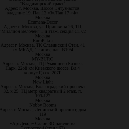
"Владимирский тракт"
Адрес: г. Москва, Шоссе Энтузиастов,
владение 19, Пав.12 «З»/Пав.17 «Ф»
Москва
Ecumena-Decor
Адрес: г. Москва, ул. Пришвина 26, ТЦ
"Миллион мелочей" 1-й этаж, секция С17/2
Москва
EuroPlit.ru
Адрес: г. Москва, ТК Славянский Стан, 41
км МКАД, 1 линия, пав. В19/4
Москва
MY-BURO
Адрес: г. Москва, ТЦ Румянцево Бизнес-
Парк. 22ой км Киевского шоссе. Вл.4
корпус Г, сек. 207Г
Москва
New Light
Адрес: г. Москва, Волгоградский проспект
32, к 25. ТЦ метр квадратный 2 этаж, п.
199-122
Москва
Nobby Rooms
Адрес: г. Москва, Ленинский проспект, дом
119
Москва
«АртДекор» Салон 3D панели на
Экспострой (стенд 62)