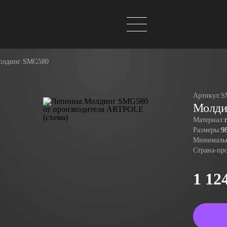
олдинг SMG580
Артикул:
S
Молди
Материал:
Размеры:
9
Минимальн
Страна-пр
1 12