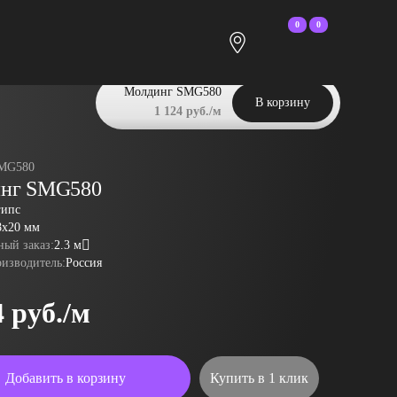
0
0
Молдинг SMG580
В корзину
1 124 руб./м
MG580
нг SMG580
гипс
8x20 мм
ый заказ:
2.3 м
оизводитель:
Россия
4 руб./м
Добавить в корзину
Купить в 1 клик