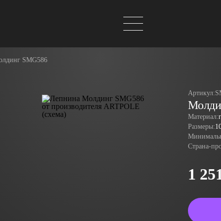
олдинг SMG586
Артикул:
S
Молди
Материал:
Размеры:
1
Минимальн
Страна-пр
1 25