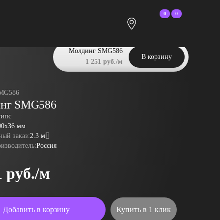
0
0
Молдинг SMG586
В корзину
1 251 руб./м
MG586
нг SMG586
гипс
00x36 мм
ый заказ:
2.3 м
оизводитель:
Россия
1 руб./м
Добавить в корзину
Купить в 1 клик