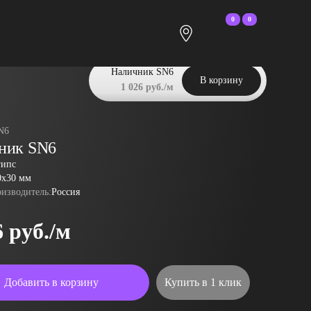
0
0
Наличник SN6
В корзину
1 026 руб./м
N6
ник SN6
гипс
0x30 мм
оизводитель:
Россия
6 руб./м
Добавить в корзину
Купить в 1 клик