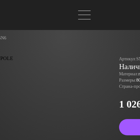
SN6
Артикул:
S
Налич
Материал:
Размеры:
8
Страна-пр
1 02