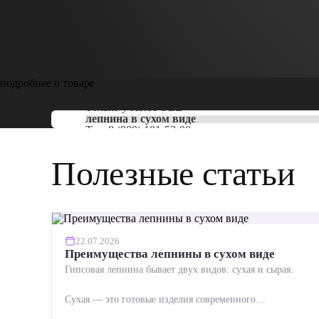
подробнее о товаре
Только у
ARTPOLE
лепнина в сухом виде
Тел:
8 (800) 101-53-00
Полезные статьи
22.07.2026
Преимущества лепнины в сухом виде
Гипсовая лепнина бывает двух видов: сухая и сырая.
Сухая — это готовые изделия современного
производства: точная геометрия, стабильное качество,