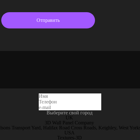
Выберите свой город
UK
3D Wall Panel Company
lsons Transport Yard, Halifax Road Cross Roads, Keighley, West Yor
USA
Textures-3D