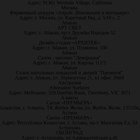
Адрес: 91361 Westlake Village, California
Москва
Фирменный шоурум «Artpole. Инновации в интерьере»
Адрес: г. Москва, ул. Каретный Ряд, д. 5/10 с. 2
Абакан
АРТ СВЕТ
Адрес: г. Абакан, пр-т Дружбы Народов 52
Абакан
Дизайн-студия «АРХИТЕК»
Адрес: г. Абакан, ул. Пушкина, 100
Абакан
Салон - магазин "Декорация"
Адрес: г. Абакан, ул. Кирова 112/3
Абакан
Салон напольных покрытий и дверей "Премиум"
Адрес: г. Абакан, ул. Лермонтова 21, к1 офис 266Н
Австралия
Alternative Surfaces
Адрес: Melbourne, 329 Darebin Road, Thornbury, VIC 3071
Алматы
Салон «ПРЕМЬЕРА»
Казахстан, г. Алматы, ТК Жибек Жолы, ул. Жибек Жолы, 135/10а,
Астана
Салон «ПРЕМЬЕРА»
Адрес: Республика Казахстан, г. Астана, пр-т. Мангилик Ел, 24
Астрахань
ОБОИГРАД
Адрес: г. Астрахань, ул.Адмиралтейская д.46