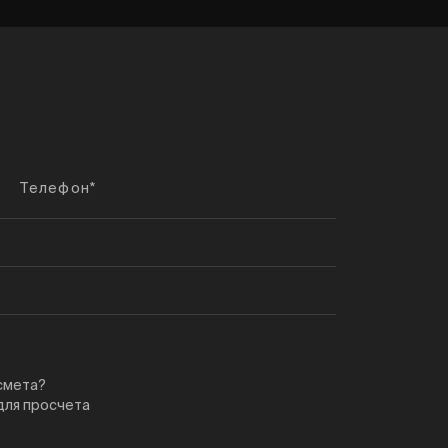
 смета?
для просчета