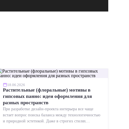
18.06.2026
Растительные (флоральные) мотивы в
гипсовых панно: идеи оформления для
разных пространств
При разработке дизайн-проекта интерьера все чаще
встает вопрос поиска баланса между технологичностью
и природной эстетикой. Даже в строгих стилях
появляется ...