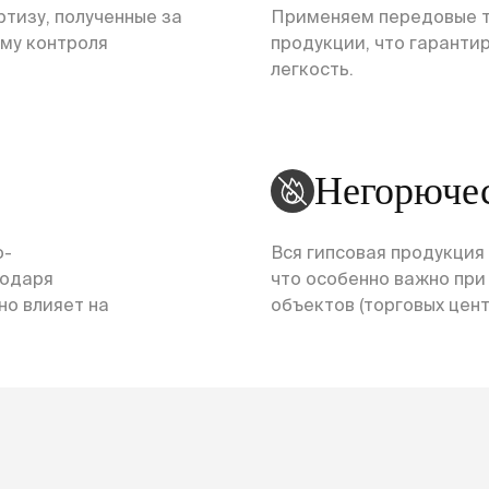
тизу, полученные за
Применяем передовые т
ему контроля
продукции, что гарантир
легкость.
Негорюче
о-
Вся гипсовая продукция
годаря
что особенно важно пр
но влияет на
объектов (торговых центр