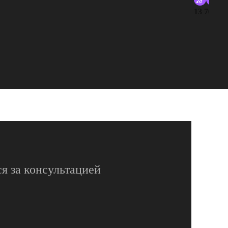
13 700 ру
я за консультацией