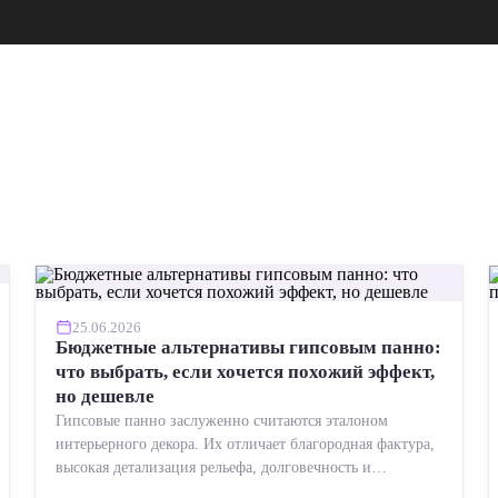
25.06.2026
Бюджетные альтернативы гипсовым панно:
что выбрать, если хочется похожий эффект,
но дешевле
Гипсовые панно заслуженно считаются эталоном
интерьерного декора. Их отличает благородная фактура,
высокая детализация рельефа, долговечность и
возможность реставрации....