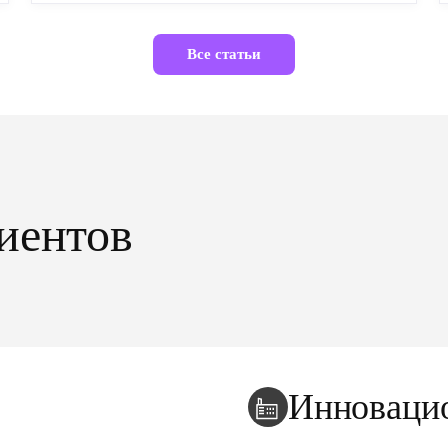
Все статьи
иентов
Инноваци