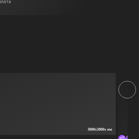
плата
3000x3000x мм
Ги