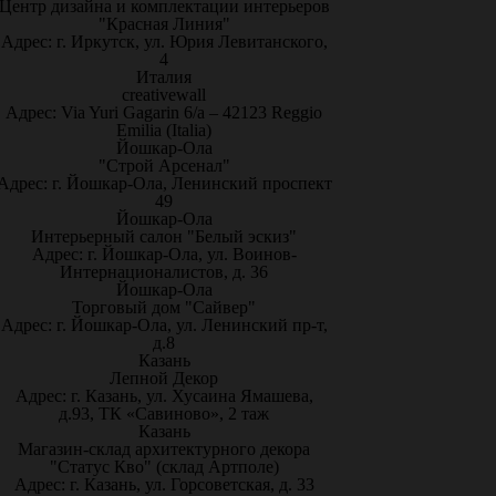
Центр дизайна и комплектации интерьеров
"Красная Линия"
Адрес: г. Иркутск, ул. Юрия Левитанского,
4
Италия
creativewall
Адрес: Via Yuri Gagarin 6/a – 42123 Reggio
Emilia (Italia)
Йошкар-Ола
"Строй Арсенал"
Адрес: г. Йошкар-Ола, Ленинский проспект
49
Йошкар-Ола
Интерьерный салон "Белый эскиз"
Адрес: г. Йошкар-Ола, ул. Воинов-
Интернационалистов, д. 36
Йошкар-Ола
Торговый дом "Сайвер"
Адрес: г. Йошкар-Ола, ул. Ленинский пр-т,
д.8
Казань
Лепной Декор
Адрес: г. Казань, ул. Хусаина Ямашева,
д.93, ТК «Савиново», 2 таж
Казань
Магазин-склад архитектурного декора
"Статус Кво" (склад Артполе)
Адрес: г. Казань, ул. Горсоветская, д. 33