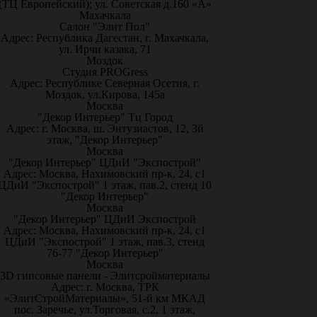
(ТЦ Европейский); ул. Советская д.160 «А»
Махачкала
Салон "Элит Пол"
Адрес: Республика Дагестан, г. Махачкала,
ул. Ирчи казака, 71
Моздок
Студия PROGress
Адрес: Республике Северная Осетия, г.
Моздок, ул.Кирова, 145а
Москва
"Декор Интерьер" Тц Город
Адрес: г. Москва, ш. Энтузиастов, 12, 3й
этаж, "Декор Интерьер"
Москва
"Декор Интерьер" ЦДиИ "Экспострой"
Адрес: Москва, Нахимовский пр-к, 24, с1
ЦДиИ "Экспострой" 1 этаж, пав.2, стенд 10
"Декор Интерьер"
Москва
"Декор Интерьер" ЦДиИ Экспострой
Адрес: Москва, Нахимовский пр-к, 24, с1
ЦДиИ "Экспострой" 1 этаж, пав.3, стенд
76-77 "Декор Интерьер"
Москва
3D гипсовые панели - Элитсройматериалы
Адрес: г. Москва, ТРК
«ЭлитСтройМатериалы», 51-й км МКАД
пос. Заречье, ул.Торговая, с.2, 1 этаж,