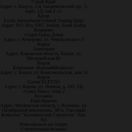
Строй Край
Адрес: г. Калуга, 1-й Академический пр., 5,
корп. 1Д, пав Г-11
Катар
Exotic International General Trading Qatar
Адрес: P.O. Box 3507, Jeddah, Saudi Arabia
Кемерово
студия Гранд Декор
Адрес: г. Кемерово, ул. Черняховского 3
Киров
Акватория
Адрес: Кировская область, Киров, ул.
Милицейская 80
Киров
Компания «Ванная&Комната»
Адрес: г. Киров, ул. Комсомольская, дом 14
Киров
Салон ELETTO
Адрес: г. Киров, ул. Ленина, д. 205, ТЦ
«Green Haus», этаж 2
Коломна
Евро-Краски
Адрес: Московская область, г. Коломна, ул.
Октябрьской революции, 387а, Торговый
Комплекс "Коломенский Строитель" Пав.
№1
Комсомольск-на-Амуре
Строительная мозаика