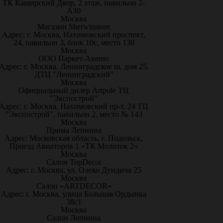
ТК Каширский Двор, 2 этаж, павильон 2-
А30
Москва
Магазин Sherwinstore
Адрес: г. Москва, Нахимовский проспект,
24, павильон 3, блок 10с, место 130
Москва
ООО Паркет-Авeню
Адрес: г. Москва, Ленинградское ш, дом 25.
ДТЦ "Ленинградский"
Москва
Официальный дилер Artpole ТЦ
"Экспострой"
Адрес: г. Москва, Нахимовский пр-т, 24 ТЦ
"Экспострой", павильон 2, место № 143
Москва
Прима Лепнина
Адрес: Московская область, г. Подольск,
Проезд Авиаторов 1 «ТК Молоток 2»
Москва
Салон TopDecor
Адрес: г. Москва, ул. Олеко Дундича 25
Москва
Салон «ARTDECOR»
Адрес: г. Москва, улица Большая Ордынка
38с1
Москва
Салон Лепнина