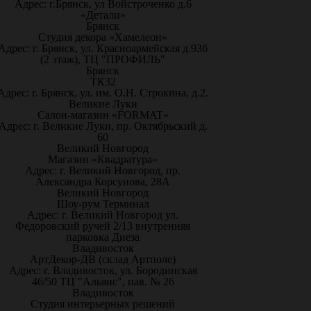
Адрес: г.Брянск, ул Войстроченко д.6
«Детали»
Брянск
Студия декора «Хамелеон»
Адрес: г. Брянск, ул. Красноармейская д.93б
(2 этаж), ТЦ "ПРОФИЛЬ"
Брянск
ТК32
Адрес: г. Брянск, ул. им. О.Н. Строкина, д.2.
Великие Луки
Салон-магазин «FORMAT»
Адрес: г. Великие Луки, пр. Октябрьский д.
60
Великий Новгород
Магазин «Квадратура»
Адрес: г. Великий Новгород, пр.
Александра Корсунова, 28А
Великий Новгород
Шоу-рум Терминал
Адрес: г. Великий Новгород ул.
Федоровский ручей 2/13 внутренняя
парковка Диеза
Владивосток
АртДекор-ДВ (склад Артполе)
Адрес: г. Владивосток, ул. Бородинская
46/50 ТЦ "Альянс", пав. № 26
Владивосток
Студия интерьерных решений