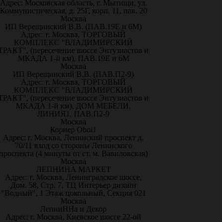
Адрес: Московская область, г. Мытищи, ул.
Коммунистическая, д. 25Г, корп. 11, пав. 20
Москва
ИП Верещинский В.В. (ПАВ.19Е и 6М)
Адрес: г. Москва, ТОРГОВЫЙ
КОМПЛЕКС "ВЛАДИМИРСКИЙ
ТРАКТ", (пересечение шоссе Энтузиастов и
МКАДА 1-й км), ПАВ.19Е и 6М
Москва
ИП Верещинский В.В. (ПАВ.П2-9)
Адрес: г. Москва, ТОРГОВЫЙ
КОМПЛЕКС "ВЛАДИМИРСКИЙ
ТРАКТ", (пересечение шоссе Энтузиастов и
МКАДА 1-й км), ДОМ МЕБЕЛИ,
ЛИНИЯ1, ПАВ.П2-9
Москва
Корнер Oboi1
Адрес: г. Москва, Ленинский проспект д.
70/11 вход со стороны Ленинского
проспекта (4 минуты от ст. м. Вавиловская)
Москва
ЛЕПНИНА МАРКЕТ
Адрес: г. Москва, Ленинградское шоссе,
Дом. 58, Стр. 7, ТЦ Интерьер дизайн
"Водный", 1 Этаж цокольный, Секция 021
Москва
ЛепниННа и Декор
Адрес: г. Москва, Киевское шоссе 22-ой