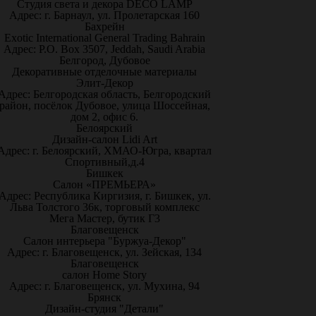
Студия света и декора DECO LAMP
Адрес: г. Барнаул, ул. Пролетарская 160
Бахрейн
Exotic International General Trading Bahrain
Адрес: P.O. Box 3507, Jeddah, Saudi Arabia
Белгород, Дубовое
Декоративные отделочные материалы
Элит-Декор
Адрес: Белгородская область, Белгородский
район, посёлок Дубовое, улица Шоссейная,
дом 2, офис 6.
Белоярский
Дизайн-салон Lidi Art
Адрес: г. Белоярский, ХМАО-Югра, квартал
Спортивный,д.4
Бишкек
Салон «ПРЕМЬЕРА»
Адрес: Республика Киргизия, г. Бишкек, ул.
Льва Толстого 36к, торговый комплекс
Мега Мастер, бутик Г3
Благовещенск
Салон интерьера "Буржуа-Декор"
Адрес: г. Благовещенск, ул. Зейская, 134
Благовещенск
салон Home Story
Адрес: г. Благовещенск, ул. Мухина, 94
Брянск
Дизайн-студия "Детали"