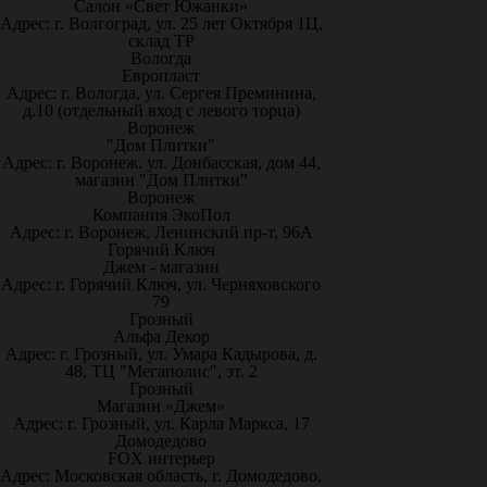
Салон «Свет Южанки»
Адрес: г. Волгоград, ул. 25 лет Октября 1Ц,
склад ТР
Вологда
Европласт
Адрес: г. Вологда, ул. Сергея Преминина,
д.10 (отдельный вход с левого торца)
Воронеж
"Дом Плитки"
Адрес: г. Воронеж. ул. Донбасская, дом 44,
магазин "Дом Плитки"
Воронеж
Компания ЭкоПол
Адрес: г. Воронеж, Ленинский пр-т, 96А
Горячий Ключ
Джем - магазин
Адрес: г. Горячий Ключ, ул. Черняховского
79
Грозный
Альфа Декор
Адрес: г. Грозный, ул. Умара Кадырова, д.
48, ТЦ "Мегаполис", эт. 2
Грозный
Магазин «Джем»
Адрес: г. Грозный, ул. Карла Маркса, 17
Домодедово
FOX интерьер
Адрес: Московская область, г. Домодедово,