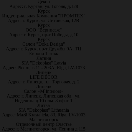
Декор
Адрес: г. Курган, ул. Гоголя, д.128
Курск
Индустриальная Компания "ПРОМТЕХ"
Адрес: г. Курск, ул. Литовская, 12В
Курск
ООО "Вернисаж"
Адрес: г. Курск, пр-т Победы, д.10
Курск
Салон "Doka Design"
Адрес: г. Курск, пр-т Дружбы 9А, ТЦ
Европа 1 этаж
Латвия
SIA "Dekoplast" Latvia
Адрес: Piedrujas 11 - 203A, Riga, LV-1073
Липецк
LIFE DÉCOR
Адрес: г. Липецк, пл. Торговая, д. 2
Липецк
Салон «M`Interiors»
Адрес: г. Липецк, Липецкая обл., ул.
Неделина д.10 пом. 8 офис 1
Литва
SIA "Dekoplast" Lithuania
Адрес: Mazā Krasta iela, 83, Rīga, LV-1003
Магнитогорск
Отделочный центр Счастье
Адрес: г. Магнитогорск, ул. Ленина д.115