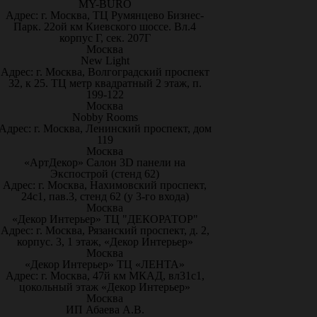
MY-BURO
Адрес: г. Москва, ТЦ Румянцево Бизнес-
Парк. 22ой км Киевского шоссе. Вл.4
корпус Г, сек. 207Г
Москва
New Light
Адрес: г. Москва, Волгоградский проспект
32, к 25. ТЦ метр квадратный 2 этаж, п.
199-122
Москва
Nobby Rooms
Адрес: г. Москва, Ленинский проспект, дом
119
Москва
«АртДекор» Салон 3D панели на
Экспострой (стенд 62)
Адрес: г. Москва, Нахимовский проспект,
24с1, пав.3, стенд 62 (у 3-го входа)
Москва
«Декор Интерьер» ТЦ "ДЕКОРАТОР"
Адрес: г. Москва, Рязанский проспект, д. 2,
корпус. 3, 1 этаж, «Декор Интерьер»
Москва
«Декор Интерьер» ТЦ «ЛЕНТА»
Адрес: г. Москва, 47й км МКАД, вл31с1,
цокольный этаж «Декор Интерьер»
Москва
ИП Абаева А.В.