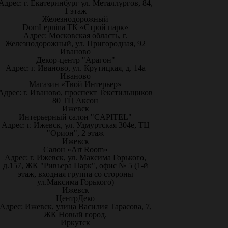
Адрес: г. Екатеринбург ул. Металлургов, 84,
1 этаж
Железнодорожный
DomLepnina ТК «Строй парк»
Адрес: Московская область, г.
Железнодорожный, ул. Пригородная, 92
Иваново
Декор-центр "Арагон"
Адрес: г. Иваново, ул. Крутицкая, д. 14а
Иваново
Магазин «Твой Интерьер»
Адрес: г. Иваново, проспект Текстильщиков
80 ТЦ Аксон
Ижевск
Интерьерный салон "CAPITEL"
Адрес: г. Ижевск, ул. Удмуртская 304е, ТЦ
"Орион", 2 этаж
Ижевск
Салон «Art Room»
Адрес: г. Ижевск, ул. Максима Горького,
д.157, ЖК "Ривьера Парк", офис № 5 (1-й
этаж, входная группа со стороны
ул.Максима Горького)
Ижевск
ЦентрДеко
Адрес: Ижевск, улица Василия Тарасова, 7,
ЖК Новый город.
Иркутск