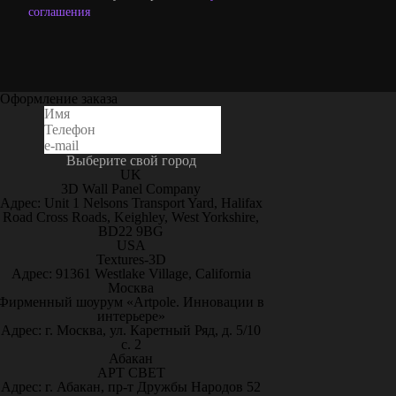
соглашения
Оформление заказа
Выберите свой город
UK
3D Wall Panel Company
Адрес: Unit 1 Nelsons Transport Yard, Halifax
Road Cross Roads, Keighley, West Yorkshire,
BD22 9BG
USA
Textures-3D
Адрес: 91361 Westlake Village, California
Москва
Фирменный шоурум «Artpole. Инновации в
интерьере»
Адрес: г. Москва, ул. Каретный Ряд, д. 5/10
с. 2
Абакан
АРТ СВЕТ
Адрес: г. Абакан, пр-т Дружбы Народов 52