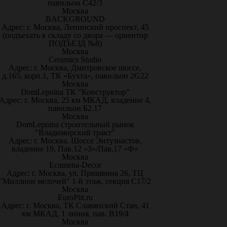
павильон С42/3
Москва
BACKGROUND
Адрес: г. Москва, Ленинский проспект, 45
(подъехать к складу со двора — ориентир
ПОДЪЕЗД №8)
Москва
Ceramics Studio
Адрес: г. Москва, Дмитровское шоссе,
д.165, корп.1, ТК «Бухта», павильон 2G22
Москва
DomLepnina ТК "Конструктор"
Адрес: г. Москва, 25 км МКАД, владение 4,
павильон Б2.17
Москва
DomLepnina строительный рынок
"Владимирский тракт"
Адрес: г. Москва, Шоссе Энтузиастов,
владение 19, Пав.12 «З»/Пав.17 «Ф»
Москва
Ecumena-Decor
Адрес: г. Москва, ул. Пришвина 26, ТЦ
"Миллион мелочей" 1-й этаж, секция С17/2
Москва
EuroPlit.ru
Адрес: г. Москва, ТК Славянский Стан, 41
км МКАД, 1 линия, пав. В19/4
Москва