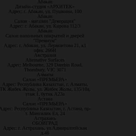
Абакан
Дизайн-студия «АРХИТЕК»
Адрес: г. Абакан, ул. Пушкина, 100
Абакан
Салон - магазин "Декорация"
Адрес: г. Абакан, ул. Кирова 112/3
Абакан
Салон напольных покрытий и дверей
"Премиум"
Адрес: г. Абакан, ул. Лермонтова 21, к1
офис 266Н
Австралия
Alternative Surfaces
Адрес: Melbourne, 329 Darebin Road,
Thornbury, VIC 3071
Алматы
Салон «ПРЕМЬЕРА»
Адрес: Республика Казахстан, г. Алматы,
ТК Жибек Жолы, ул. Жибек Жолы, 135/10а,
этаж 1, бутик А23а
Астана
Салон «ПРЕМЬЕРА»
Адрес: Республика Казахстан, г. Астана, пр-
т. Мангилик Ел, 24
Астрахань
ОБОИГРАД
Адрес: г. Астрахань, ул.Адмиралтейская
д.46