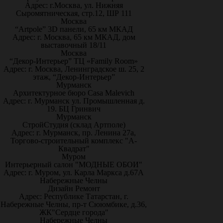
Адрес: г.Москва, ул. Нижняя
Сыромятническая, стр.12, ШР 111
Москва
“Artpole” 3D панели, 65 км МКАД
Адрес: г. Москва, 65 км МКАД, дом
выставочный 18/11
Москва
“Декор-Интерьер” ТЦ «Family Room»
Адрес: г. Москва, Ленинградское ш. 25, 2
этаж, “Декор-Интерьер”
Мурманск
Архитектурное бюро Casa Malevich
Адрес: г. Мурманск ул. Промышленная д.
19. БЦ Гринвич
Мурманск
СтройСтудия (склад Артполе)
Адрес: г. Мурманск, пр. Ленина 27а,
Торгово-строительный комплекс "А-
Квадрат"
Муром
Интерьерный салон "МОДНЫЕ ОБОИ"
Адрес: г. Муром, ул. Карла Маркса д.67А
Набережные Челны
Дизайн Ремонт
Адрес: Республике Татарстан, г.
Набережные Челны, пр-т Сююмбике, д.36,
ЖК"Сердце города"
Набережные Челны