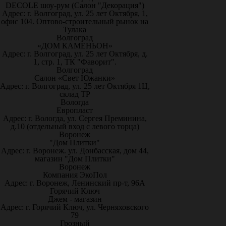
DECOLE шоу-рум (Салон "Декорация")
Адрес: г. Волгоград, ул. 25 лет Октября, 1,
офис 104. Оптово-строительный рынок на
Тулака
Волгоград
«ДОМ КАМЕНЬОН»
Адрес: г. Волгоград, ул. 25 лет Октября, д.
1, стр. 1, ТК "Фаворит".
Волгоград
Салон «Свет Южанки»
Адрес: г. Волгоград, ул. 25 лет Октября 1Ц,
склад ТР
Вологда
Европласт
Адрес: г. Вологда, ул. Сергея Преминина,
д.10 (отдельный вход с левого торца)
Воронеж
"Дом Плитки"
Адрес: г. Воронеж. ул. Донбасская, дом 44,
магазин "Дом Плитки"
Воронеж
Компания ЭкоПол
Адрес: г. Воронеж, Ленинский пр-т, 96А
Горячий Ключ
Джем - магазин
Адрес: г. Горячий Ключ, ул. Черняховского
79
Грозный