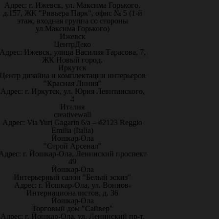
Адрес: г. Ижевск, ул. Максима Горького,
д.157, ЖК "Ривьера Парк", офис № 5 (1-й
этаж, входная группа со стороны
ул.Максима Горького)
Ижевск
ЦентрДеко
Адрес: Ижевск, улица Василия Тарасова, 7,
ЖК Новый город.
Иркутск
Центр дизайна и комплектации интерьеров
"Красная Линия"
Адрес: г. Иркутск, ул. Юрия Левитанского,
4
Италия
creativewall
Адрес: Via Yuri Gagarin 6/a – 42123 Reggio
Emilia (Italia)
Йошкар-Ола
"Строй Арсенал"
Адрес: г. Йошкар-Ола, Ленинский проспект
49
Йошкар-Ола
Интерьерный салон "Белый эскиз"
Адрес: г. Йошкар-Ола, ул. Воинов-
Интернационалистов, д. 36
Йошкар-Ола
Торговый дом "Сайвер"
Адрес: г. Йошкар-Ола, ул. Ленинский пр-т,