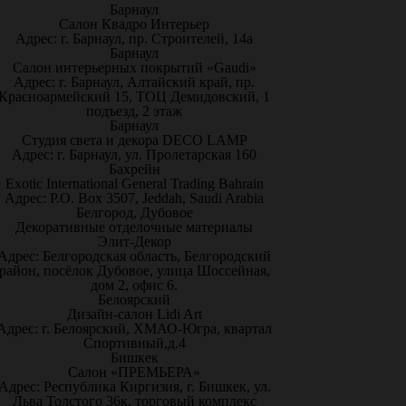
Барнаул
Салон Квадро Интерьер
Адрес: г. Барнаул, пр. Строителей, 14а
Барнаул
Салон интерьерных покрытий «Gaudi»
Адрес: г. Барнаул, Алтайский край, пр.
Красноармейский 15, ТОЦ Демидовский, 1
подъезд, 2 этаж
Барнаул
Студия света и декора DECO LAMP
Адрес: г. Барнаул, ул. Пролетарская 160
Бахрейн
Exotic International General Trading Bahrain
Адрес: P.O. Box 3507, Jeddah, Saudi Arabia
Белгород, Дубовое
Декоративные отделочные материалы
Элит-Декор
Адрес: Белгородская область, Белгородский
район, посёлок Дубовое, улица Шоссейная,
дом 2, офис 6.
Белоярский
Дизайн-салон Lidi Art
Адрес: г. Белоярский, ХМАО-Югра, квартал
Спортивный,д.4
Бишкек
Салон «ПРЕМЬЕРА»
Адрес: Республика Киргизия, г. Бишкек, ул.
Льва Толстого 36к, торговый комплекс