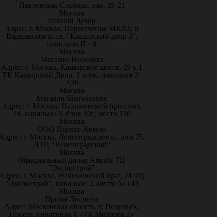
Павловская Слобода, пав. 19-21
Москва
Лепной Декор
Адрес: г. Москва, Пересечение МКАД и
Варшавское ш-се, "Каширский двор 3",
павильон П - 8
Москва
Магазин Holicolors
Адрес: г. Москва, Каширское шоссе, 19 к.1
ТК Каширский Двор, 2 этаж, павильон 2-
А30
Москва
Магазин Sherwinstore
Адрес: г. Москва, Нахимовский проспект,
24, павильон 3, блок 10с, место 130
Москва
ООО Паркет-Авeню
Адрес: г. Москва, Ленинградское ш, дом 25.
ДТЦ "Ленинградский"
Москва
Официальный дилер Artpole ТЦ
"Экспострой"
Адрес: г. Москва, Нахимовский пр-т, 24 ТЦ
"Экспострой", павильон 2, место № 143
Москва
Прима Лепнина
Адрес: Московская область, г. Подольск,
Проезд Авиаторов 1 «ТК Молоток 2»