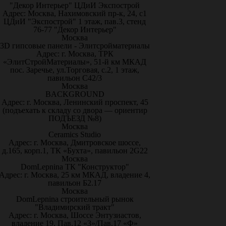
"Декор Интерьер" ЦДиИ Экспострой
Адрес: Москва, Нахимовский пр-к, 24, с1
ЦДиИ "Экспострой" 1 этаж, пав.3, стенд
76-77 "Декор Интерьер"
Москва
3D гипсовые панели - Элитсройматериалы
Адрес: г. Москва, ТРК
«ЭлитСтройМатериалы», 51-й км МКАД
пос. Заречье, ул.Торговая, с.2, 1 этаж,
павильон С42/3
Москва
BACKGROUND
Адрес: г. Москва, Ленинский проспект, 45
(подъехать к складу со двора — ориентир
ПОДЪЕЗД №8)
Москва
Ceramics Studio
Адрес: г. Москва, Дмитровское шоссе,
д.165, корп.1, ТК «Бухта», павильон 2G22
Москва
DomLepnina ТК "Конструктор"
Адрес: г. Москва, 25 км МКАД, владение 4,
павильон Б2.17
Москва
DomLepnina строительный рынок
"Владимирский тракт"
Адрес: г. Москва, Шоссе Энтузиастов,
владение 19, Пав.12 «З»/Пав.17 «Ф»