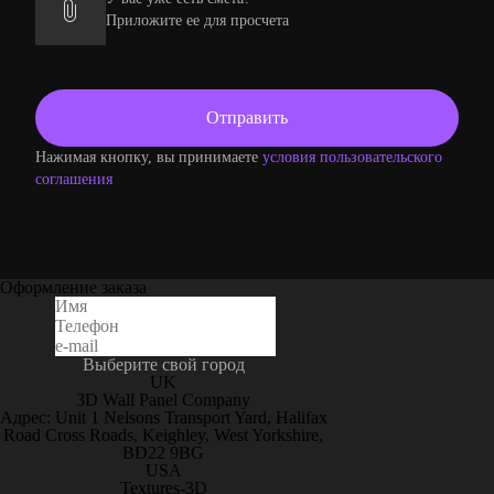
Приложите ее для просчета
Нажимая кнопку, вы принимаете
условия пользовательского
соглашения
Оформление заказа
Выберите свой город
UK
3D Wall Panel Company
Адрес: Unit 1 Nelsons Transport Yard, Halifax
Road Cross Roads, Keighley, West Yorkshire,
BD22 9BG
USA
Textures-3D