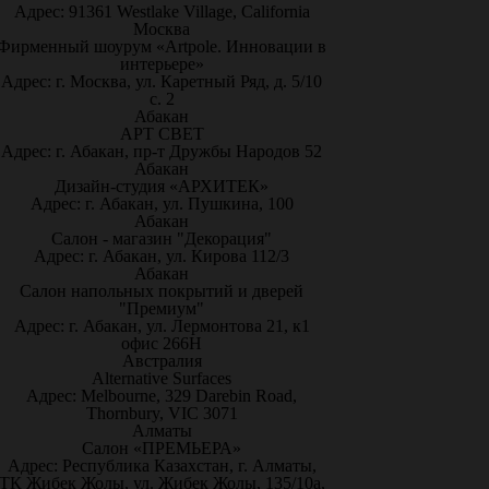
Адрес: 91361 Westlake Village, California
Москва
Фирменный шоурум «Artpole. Инновации в
интерьере»
Адрес: г. Москва, ул. Каретный Ряд, д. 5/10
с. 2
Абакан
АРТ СВЕТ
Адрес: г. Абакан, пр-т Дружбы Народов 52
Абакан
Дизайн-студия «АРХИТЕК»
Адрес: г. Абакан, ул. Пушкина, 100
Абакан
Салон - магазин "Декорация"
Адрес: г. Абакан, ул. Кирова 112/3
Абакан
Салон напольных покрытий и дверей
"Премиум"
Адрес: г. Абакан, ул. Лермонтова 21, к1
офис 266Н
Австралия
Alternative Surfaces
Адрес: Melbourne, 329 Darebin Road,
Thornbury, VIC 3071
Алматы
Салон «ПРЕМЬЕРА»
Адрес: Республика Казахстан, г. Алматы,
ТК Жибек Жолы, ул. Жибек Жолы, 135/10а,