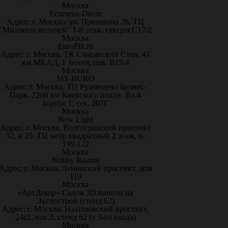
Москва
Ecumena-Decor
Адрес: г. Москва, ул. Пришвина 26, ТЦ
"Миллион мелочей" 1-й этаж, секция С17/2
Москва
EuroPlit.ru
Адрес: г. Москва, ТК Славянский Стан, 41
км МКАД, 1 линия, пав. В19/4
Москва
MY-BURO
Адрес: г. Москва, ТЦ Румянцево Бизнес-
Парк. 22ой км Киевского шоссе. Вл.4
корпус Г, сек. 207Г
Москва
New Light
Адрес: г. Москва, Волгоградский проспект
32, к 25. ТЦ метр квадратный 2 этаж, п.
199-122
Москва
Nobby Rooms
Адрес: г. Москва, Ленинский проспект, дом
119
Москва
«АртДекор» Салон 3D панели на
Экспострой (стенд 62)
Адрес: г. Москва, Нахимовский проспект,
24с1, пав.3, стенд 62 (у 3-го входа)
Москва