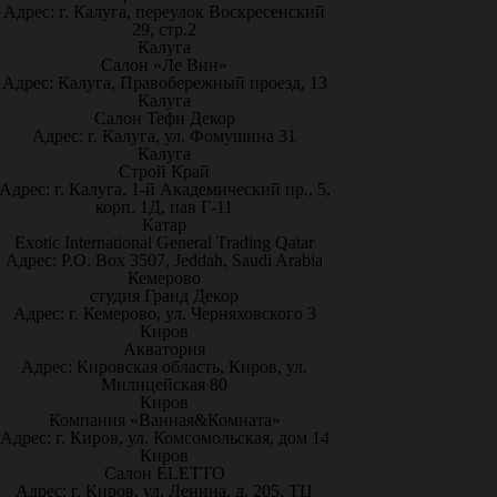
Адрес: г. Калуга, переулок Воскресенский
29, стр.2
Калуга
Салон «Ле Вин»
Адрес: Калуга, Правобережный проезд, 13
Калуга
Салон Тефи Декор
Адрес: г. Калуга, ул. Фомушина 31
Калуга
Строй Край
Адрес: г. Калуга, 1-й Академический пр., 5,
корп. 1Д, пав Г-11
Катар
Exotic International General Trading Qatar
Адрес: P.O. Box 3507, Jeddah, Saudi Arabia
Кемерово
студия Гранд Декор
Адрес: г. Кемерово, ул. Черняховского 3
Киров
Акватория
Адрес: Кировская область, Киров, ул.
Милицейская 80
Киров
Компания «Ванная&Комната»
Адрес: г. Киров, ул. Комсомольская, дом 14
Киров
Салон ELETTO
Адрес: г. Киров, ул. Ленина, д. 205, ТЦ