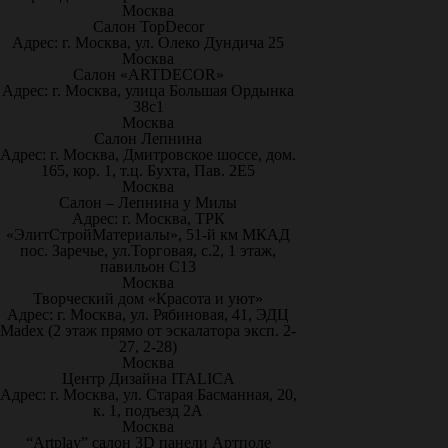
Москва
Салон TopDecor
Адрес: г. Москва, ул. Олеко Дундича 25
Москва
Салон «ARTDECOR»
Адрес: г. Москва, улица Большая Ордынка
38с1
Москва
Салон Лепнина
Адрес: г. Москва, Дмитровское шоссе, дом.
165, кор. 1, т.ц. Бухта, Пав. 2Е5
Москва
Салон – Лепнина у Милы
Адрес: г. Москва, ТРК
«ЭлитСтройМатериалы», 51-й км МКАД
пос. Заречье, ул.Торговая, с.2, 1 этаж,
павильон С13
Москва
Творческий дом «Красота и уют»
Адрес: г. Москва, ул. Рябиновая, 41, ЭДЦ
Madex (2 этаж прямо от эскалатора эксп. 2-
27, 2-28)
Москва
Центр Дизайна ITALICA
Адрес: г. Москва, ул. Старая Басманная, 20,
к. 1, подъезд 2А
Москва
“Artplay” салон 3D панели Артполе