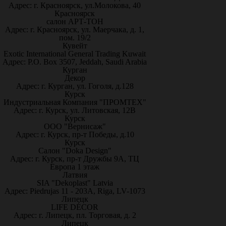
Адрес: г. Красноярск, ул.Молокова, 40
Красноярск
салон АРТ-ТОН
Адрес: г. Красноярск, ул. Маерчака, д. 1,
пом. 19/2
Кувейт
Exotic International General Trading Kuwait
Адрес: P.O. Box 3507, Jeddah, Saudi Arabia
Курган
Декор
Адрес: г. Курган, ул. Гоголя, д.128
Курск
Индустриальная Компания "ПРОМТЕХ"
Адрес: г. Курск, ул. Литовская, 12В
Курск
ООО "Вернисаж"
Адрес: г. Курск, пр-т Победы, д.10
Курск
Салон "Doka Design"
Адрес: г. Курск, пр-т Дружбы 9А, ТЦ
Европа 1 этаж
Латвия
SIA "Dekoplast" Latvia
Адрес: Piedrujas 11 - 203A, Riga, LV-1073
Липецк
LIFE DÉCOR
Адрес: г. Липецк, пл. Торговая, д. 2
Липецк