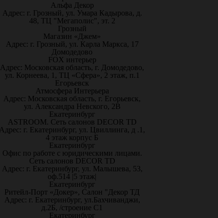
Альфа Декор
Адрес: г. Грозный, ул. Умара Кадырова, д.
48, ТЦ "Мегаполис", эт. 2
Грозный
Магазин «Джем»
Адрес: г. Грозный, ул. Карла Маркса, 17
Домодедово
FOX интерьер
Адрес: Московская область, г. Домодедово,
ул. Корнеева, 1, ТЦ «Сфера», 2 этаж, п.1
Егорьевск
Атмосфера Интерьера
Адрес: Московская область, г. Егорьевск,
ул. Александра Невского, 2В
Екатеринбург
ASTROOM. Сеть салонов DECOR TD
Адрес: г. Екатеринбург, ул. Цвиллинга, д .1,
4 этаж корпус Б
Екатеринбург
Офис по работе с юридическими лицами.
Сеть салонов DECOR TD
Адрес: г. Екатеринбург, ул. Малышева, 53,
оф.514 |5 этаж|
Екатеринбург
Ритейл-Порт «Докер», Салон "Декор ТД
Адрес: г. Екатеринбург, ул.Бахчиванджи,
д.2Б, /строение С1
Екатеринбург