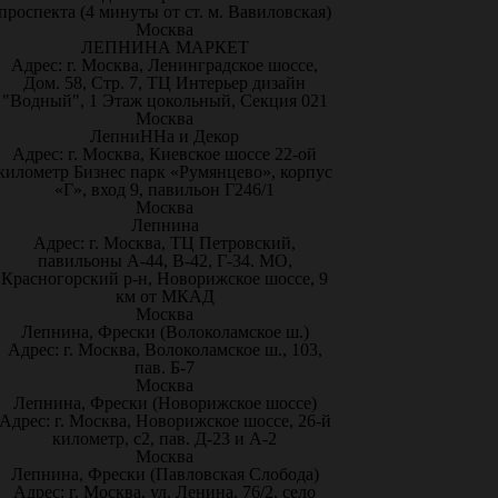
проспекта (4 минуты от ст. м. Вавиловская)
Москва
ЛЕПНИНА МАРКЕТ
Адрес: г. Москва, Ленинградское шоссе,
Дом. 58, Стр. 7, ТЦ Интерьер дизайн
"Водный", 1 Этаж цокольный, Секция 021
Москва
ЛепниННа и Декор
Адрес: г. Москва, Киевское шоссе 22-ой
километр Бизнес парк «Румянцево», корпус
«Г», вход 9, павильон Г246/1
Москва
Лепнина
Адрес: г. Москва, ТЦ Петровский,
павильоны А-44, В-42, Г-34. МО,
Красногорский р-н, Новорижское шоссе, 9
км от МКАД
Москва
Лепнина, Фрески (Волоколамское ш.)
Адрес: г. Москва, Волоколамское ш., 103,
пав. Б-7
Москва
Лепнина, Фрески (Новорижское шоссе)
Адрес: г. Москва, Новорижское шоссе, 26-й
километр, с2, пав. Д-23 и А-2
Москва
Лепнина, Фрески (Павловская Слобода)
Адрес: г. Москва, ул. Ленина, 76/2, село