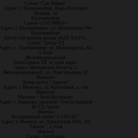
Салон "Сан Марко"
Адрес: г. Екатеринбург, Верх-Исетский
бульвар, 18
Екатеринбург
Салон «LOYMINA»
Адрес: г. Екатеринбург, ул. Московская 194
Екатеринбург
Центр улучшения жилья «ВАУ ХАУЗ»,
Салон "Декор ТД
Адрес: г. Екатеринбург ул. Металлургов, 84,
1 этаж
Железнодорожный
DomLepnina ТК «Строй парк»
Адрес: Московская область, г.
Железнодорожный, ул. Пригородная, 92
Иваново
Декор-центр "Арагон"
Адрес: г. Иваново, ул. Крутицкая, д. 14а
Иваново
Магазин «Твой Интерьер»
Адрес: г. Иваново, проспект Текстильщиков
80 ТЦ Аксон
Ижевск
Интерьерный салон "CAPITEL"
Адрес: г. Ижевск, ул. Удмуртская 304е, ТЦ
"Орион", 2 этаж
Ижевск
Салон «Art Room»