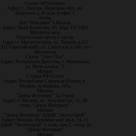
Салон «M`Interiors»
Адрес: г. Липецк, Липецкая обл., ул.
Неделина д.10 пом. 8 офис 1
Литва
SIA "Dekoplast" Lithuania
Адрес: Mazā Krasta iela, 83, Rīga, LV-1003
Магнитогорск
Отделочный центр Счастье
Адрес: г. Магнитогорск, ул. Ленина д.115
(ТЦ Европейский); ул. Советская д.160 «А»
Махачкала
Салон "Элит Пол"
Адрес: Республика Дагестан, г. Махачкала,
ул. Ирчи казака, 71
Моздок
Студия PROGress
Адрес: Республике Северная Осетия, г.
Моздок, ул.Кирова, 145а
Москва
"Декор Интерьер" Тц Город
Адрес: г. Москва, ш. Энтузиастов, 12, 3й
этаж, "Декор Интерьер"
Москва
"Декор Интерьер" ЦДиИ "Экспострой"
Адрес: Москва, Нахимовский пр-к, 24, с1
ЦДиИ "Экспострой" 1 этаж, пав.2, стенд 10
"Декор Интерьер"
Москва