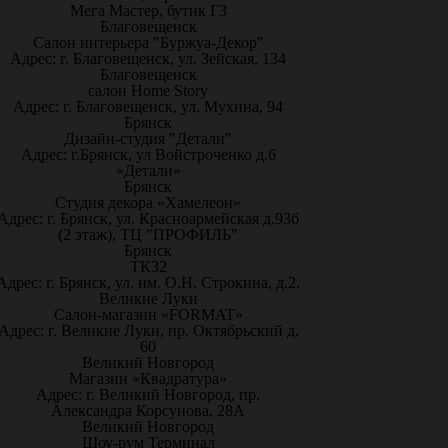
Мега Мастер, бутик Г3
Благовещенск
Салон интерьера "Буржуа-Декор"
Адрес: г. Благовещенск, ул. Зейская, 134
Благовещенск
салон Home Story
Адрес: г. Благовещенск, ул. Мухина, 94
Брянск
Дизайн-студия "Детали"
Адрес: г.Брянск, ул Войстроченко д.6
«Детали»
Брянск
Студия декора «Хамелеон»
Адрес: г. Брянск, ул. Красноармейская д.93б
(2 этаж), ТЦ "ПРОФИЛЬ"
Брянск
ТК32
Адрес: г. Брянск, ул. им. О.Н. Строкина, д.2.
Великие Луки
Салон-магазин «FORMAT»
Адрес: г. Великие Луки, пр. Октябрьский д.
60
Великий Новгород
Магазин «Квадратура»
Адрес: г. Великий Новгород, пр.
Александра Корсунова, 28А
Великий Новгород
Шоу-рум Терминал