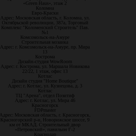
«Green Haus», этаж 2
Коломна
Евро-Краски
Адрес: Московская область, г. Коломна, ул.
Октябрьской революции, 387а, Торговый
Комплекс "Коломенский Строитель" Пав.
№1
Комсомольск-на-Амуре
Строительная мозаика
Адрес: г. Комсомольск-на-Амуре, пр. Мира
13
Кострома
Дизайн-студия WowRoom
Адрес: г. Кострома, ул. Маршала Новикова
22/22, 1 этаж, офис 13
Котлас
Дизайн студия "Home Boutique"
Адрес: г. Котлас, ул. Кузнецова, д. 3
Котлас
ТЦ "Арена", отдел Позитиф
Адрес: г. Котлас, ул. Мира 46
Красногорск
FDPmaster
Адрес: Московская область, г. Красногорск,
Красногорский р-н, Новорижское шоссе, 9
км от МКАД. Строительный двор
«Петровский», павильон Г-2
Краснодар