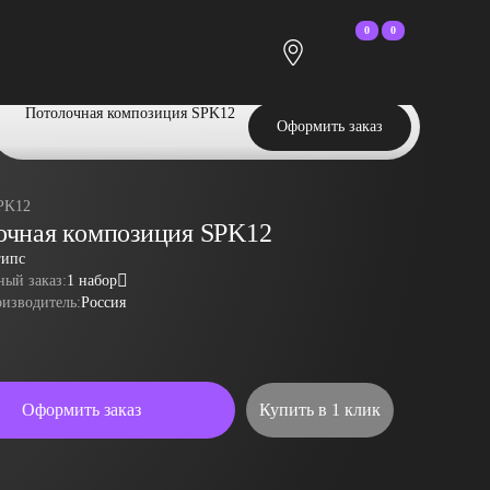
0
0
Потолочная композиция SPK12
Оформить заказ
PK12
очная композиция SPK12
гипс
ый заказ:
1 набор
оизводитель:
Россия
Оформить заказ
Купить в 1 клик