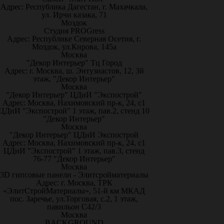
Адрес: Республика Дагестан, г. Махачкала,
ул. Ирчи казака, 71
Моздок
Студия PROGress
Адрес: Республике Северная Осетия, г.
Моздок, ул.Кирова, 145а
Москва
"Декор Интерьер" Тц Город
Адрес: г. Москва, ш. Энтузиастов, 12, 3й
этаж, "Декор Интерьер"
Москва
"Декор Интерьер" ЦДиИ "Экспострой"
Адрес: Москва, Нахимовский пр-к, 24, с1
ЦДиИ "Экспострой" 1 этаж, пав.2, стенд 10
"Декор Интерьер"
Москва
"Декор Интерьер" ЦДиИ Экспострой
Адрес: Москва, Нахимовский пр-к, 24, с1
ЦДиИ "Экспострой" 1 этаж, пав.3, стенд
76-77 "Декор Интерьер"
Москва
3D гипсовые панели - Элитсройматериалы
Адрес: г. Москва, ТРК
«ЭлитСтройМатериалы», 51-й км МКАД
пос. Заречье, ул.Торговая, с.2, 1 этаж,
павильон С42/3
Москва
BACKGROUND