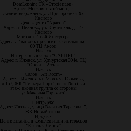
DomLepnina ТК «Строй парк»
Адрес: Московская область, г.
Железнодорожный, ул. Пригородная, 92
Иваново
Декор-центр "Арагон"
Адрес: г. Иваново, ул. Крутицкая, д. 14а
Иваново
Магазин «Твой Интерьер»
Адрес: г. Иваново, проспект Текстильщиков
80 ТЦ Аксон
Ижевск
Интерьерный салон "CAPITEL"
Адрес: г. Ижевск, ул. Удмуртская 304е, ТЦ
"Орион", 2 этаж
Ижевск
Салон «Art Room»
Адрес: г. Ижевск, ул. Максима Горького,
д.157, ЖК "Ривьера Парк", офис № 5 (1-й
этаж, входная группа со стороны
ул.Максима Горького)
Ижевск
ЦентрДеко
Адрес: Ижевск, улица Василия Тарасова, 7,
ЖК Новый город.
Иркутск
Центр дизайна и комплектации интерьеров
"Красная Линия"
Адрес: г. Иркутск, ул. Юрия Левитанского,