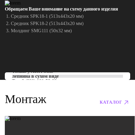
Обращаем Ваше внимание на схему данного изделия
Средник SPK18-1 (513x443x20 мм)
Средник SPK18-2 (513x443x20 мм)
Молдинг SMG111 (50x32 мм)
Только у
ARTPOLE
лепнина в сухом виде
Тел:
8 (800) 101-53-00
Монтаж
КАТАЛОГ