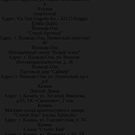
4
Италия
creativewall
Адрес: Via Yuri Gagarin 6/a – 42123 Reggio
Emilia (Italia)
Йошкар-Ола
"Строй Арсенал"
Адрес: г. Йошкар-Ола, Ленинский проспект
49
Йошкар-Ола
Интерьерный салон "Белый эскиз"
Адрес: г. Йошкар-Ола, ул. Воинов-
Интернационалистов, д. 36
Йошкар-Ола
Торговый дом "Сайвер"
Адрес: г. Йошкар-Ола, ул. Ленинский пр-т,
д.8
Казань
Лепной Декор
Адрес: г. Казань, ул. Хусаина Ямашева,
д.93, ТК «Савиново», 2 таж
Казань
Магазин-склад архитектурного декора
"Статус Кво" (склад Артполе)
Адрес: г. Казань, ул. Горсоветская, д. 33
Казань
Салон "Статус Кв0"
Адрес: г. Казань, ул. Ямашева д. 93, ТК