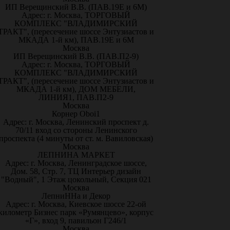
ИП Верещинский В.В. (ПАВ.19Е и 6М)
Адрес: г. Москва, ТОРГОВЫЙ
КОМПЛЕКС "ВЛАДИМИРСКИЙ
ТРАКТ", (пересечение шоссе Энтузиастов и
МКАДА 1-й км), ПАВ.19Е и 6М
Москва
ИП Верещинский В.В. (ПАВ.П2-9)
Адрес: г. Москва, ТОРГОВЫЙ
КОМПЛЕКС "ВЛАДИМИРСКИЙ
ТРАКТ", (пересечение шоссе Энтузиастов и
МКАДА 1-й км), ДОМ МЕБЕЛИ,
ЛИНИЯ1, ПАВ.П2-9
Москва
Корнер Oboi1
Адрес: г. Москва, Ленинский проспект д.
70/11 вход со стороны Ленинского
проспекта (4 минуты от ст. м. Вавиловская)
Москва
ЛЕПНИНА МАРКЕТ
Адрес: г. Москва, Ленинградское шоссе,
Дом. 58, Стр. 7, ТЦ Интерьер дизайн
"Водный", 1 Этаж цокольный, Секция 021
Москва
ЛепниННа и Декор
Адрес: г. Москва, Киевское шоссе 22-ой
километр Бизнес парк «Румянцево», корпус
«Г», вход 9, павильон Г246/1
Москва