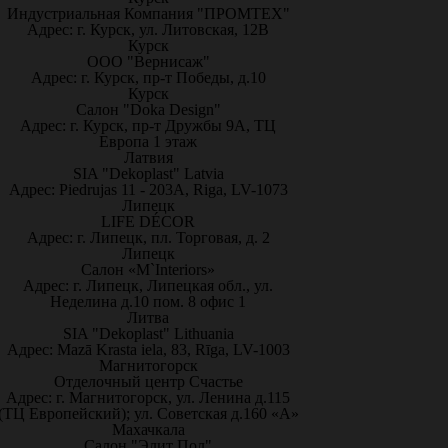
Индустриальная Компания "ПРОМТЕХ"
Адрес: г. Курск, ул. Литовская, 12В
Курск
ООО "Вернисаж"
Адрес: г. Курск, пр-т Победы, д.10
Курск
Салон "Doka Design"
Адрес: г. Курск, пр-т Дружбы 9А, ТЦ
Европа 1 этаж
Латвия
SIA "Dekoplast" Latvia
Адрес: Piedrujas 11 - 203A, Riga, LV-1073
Липецк
LIFE DÉCOR
Адрес: г. Липецк, пл. Торговая, д. 2
Липецк
Салон «M`Interiors»
Адрес: г. Липецк, Липецкая обл., ул.
Неделина д.10 пом. 8 офис 1
Литва
SIA "Dekoplast" Lithuania
Адрес: Mazā Krasta iela, 83, Rīga, LV-1003
Магнитогорск
Отделочный центр Счастье
Адрес: г. Магнитогорск, ул. Ленина д.115
(ТЦ Европейский); ул. Советская д.160 «А»
Махачкала
Салон "Элит Пол"