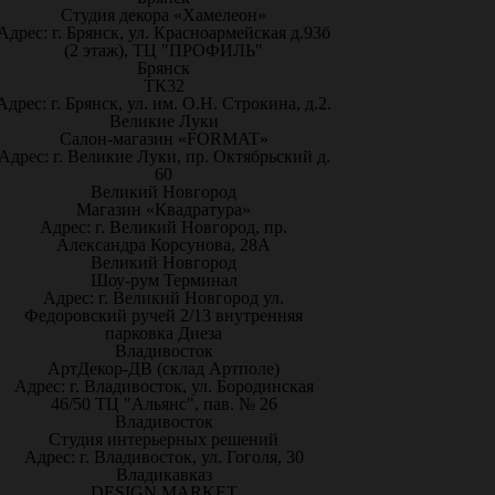
Студия декора «Хамелеон»
Адрес: г. Брянск, ул. Красноармейская д.93б
(2 этаж), ТЦ "ПРОФИЛЬ"
Брянск
ТК32
Адрес: г. Брянск, ул. им. О.Н. Строкина, д.2.
Великие Луки
Салон-магазин «FORMAT»
Адрес: г. Великие Луки, пр. Октябрьский д.
60
Великий Новгород
Магазин «Квадратура»
Адрес: г. Великий Новгород, пр.
Александра Корсунова, 28А
Великий Новгород
Шоу-рум Терминал
Адрес: г. Великий Новгород ул.
Федоровский ручей 2/13 внутренняя
парковка Диеза
Владивосток
АртДекор-ДВ (склад Артполе)
Адрес: г. Владивосток, ул. Бородинская
46/50 ТЦ "Альянс", пав. № 26
Владивосток
Студия интерьерных решений
Адрес: г. Владивосток, ул. Гоголя, 30
Владикавказ
DESIGN MARKET