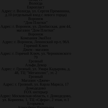
Вологда
Европласт
Адрес: г. Вологда, ул. Сергея Преминина,
д.10 (отдельный вход с левого торца)
Воронеж
"Дом Плитки"
Адрес: г. Воронеж. ул. Донбасская, дом 44,
магазин "Дом Плитки"
Воронеж
Компания ЭкоПол
Адрес: г. Воронеж, Ленинский пр-т, 96А
Горячий Ключ
Джем - магазин
Адрес: г. Горячий Ключ, ул. Черняховского
79
Грозный
Альфа Декор
Адрес: г. Грозный, ул. Умара Кадырова, д.
48, ТЦ "Мегаполис", эт. 2
Грозный
Магазин «Джем»
Адрес: г. Грозный, ул. Карла Маркса, 17
Домодедово
FOX интерьер
Адрес: Московская область, г. Домодедово,
ул. Корнеева, 1, ТЦ «Сфера», 2 этаж, п.1
Егорьевск
Атмосфера Интерьера