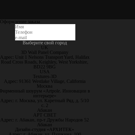
Оформление заказа
Выберите свой город
UK
3D Wall Panel Company
Адрес: Unit 1 Nelsons Transport Yard, Halifax
Road Cross Roads, Keighley, West Yorkshire,
BD22 9BG
USA
Textures-3D
Адрес: 91361 Westlake Village, California
Москва
Фирменный шоурум «Artpole. Инновации в
интерьере»
Адрес: г. Москва, ул. Каретный Ряд, д. 5/10
с. 2
Абакан
АРТ СВЕТ
Адрес: г. Абакан, пр-т Дружбы Народов 52
Абакан
Дизайн-студия «АРХИТЕК»
Адрес: г. Абакан, ул. Пушкина, 100