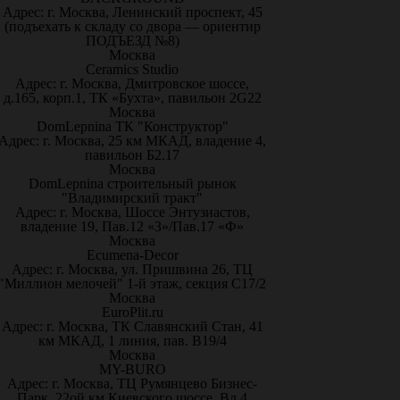
Адрес: г. Москва, Ленинский проспект, 45
(подъехать к складу со двора — ориентир
ПОДЪЕЗД №8)
Москва
Ceramics Studio
Адрес: г. Москва, Дмитровское шоссе,
д.165, корп.1, ТК «Бухта», павильон 2G22
Москва
DomLepnina ТК "Конструктор"
Адрес: г. Москва, 25 км МКАД, владение 4,
павильон Б2.17
Москва
DomLepnina строительный рынок
"Владимирский тракт"
Адрес: г. Москва, Шоссе Энтузиастов,
владение 19, Пав.12 «З»/Пав.17 «Ф»
Москва
Ecumena-Decor
Адрес: г. Москва, ул. Пришвина 26, ТЦ
"Миллион мелочей" 1-й этаж, секция С17/2
Москва
EuroPlit.ru
Адрес: г. Москва, ТК Славянский Стан, 41
км МКАД, 1 линия, пав. В19/4
Москва
MY-BURO
Адрес: г. Москва, ТЦ Румянцево Бизнес-
Парк. 22ой км Киевского шоссе. Вл.4