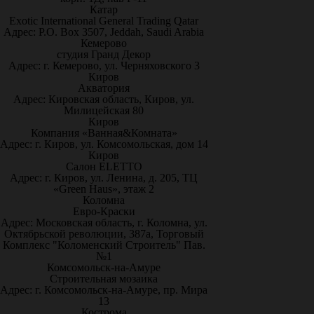
Катар
Exotic International General Trading Qatar
Адрес: P.O. Box 3507, Jeddah, Saudi Arabia
Кемерово
студия Гранд Декор
Адрес: г. Кемерово, ул. Черняховского 3
Киров
Акватория
Адрес: Кировская область, Киров, ул.
Милицейская 80
Киров
Компания «Ванная&Комната»
Адрес: г. Киров, ул. Комсомольская, дом 14
Киров
Салон ELETTO
Адрес: г. Киров, ул. Ленина, д. 205, ТЦ
«Green Haus», этаж 2
Коломна
Евро-Краски
Адрес: Московская область, г. Коломна, ул.
Октябрьской революции, 387а, Торговый
Комплекс "Коломенский Строитель" Пав.
№1
Комсомольск-на-Амуре
Строительная мозаика
Адрес: г. Комсомольск-на-Амуре, пр. Мира
13
Кострома