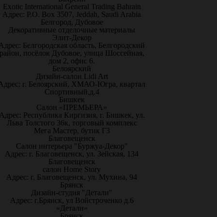
Exotic International General Trading Bahrain
Адрес: P.O. Box 3507, Jeddah, Saudi Arabia
Белгород, Дубовое
Декоративные отделочные материалы
Элит-Декор
Адрес: Белгородская область, Белгородский
район, посёлок Дубовое, улица Шоссейная,
дом 2, офис 6.
Белоярский
Дизайн-салон Lidi Art
Адрес: г. Белоярский, ХМАО-Югра, квартал
Спортивный,д.4
Бишкек
Салон «ПРЕМЬЕРА»
Адрес: Республика Киргизия, г. Бишкек, ул.
Льва Толстого 36к, торговый комплекс
Мега Мастер, бутик Г3
Благовещенск
Салон интерьера "Буржуа-Декор"
Адрес: г. Благовещенск, ул. Зейская, 134
Благовещенск
салон Home Story
Адрес: г. Благовещенск, ул. Мухина, 94
Брянск
Дизайн-студия "Детали"
Адрес: г.Брянск, ул Войстроченко д.6
«Детали»
Брянск