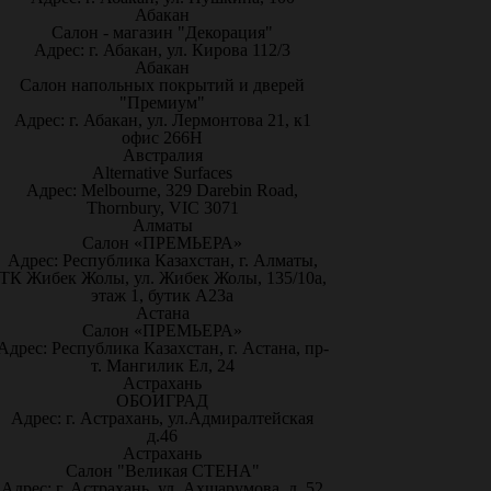
Абакан
Салон - магазин "Декорация"
Адрес: г. Абакан, ул. Кирова 112/3
Абакан
Салон напольных покрытий и дверей
"Премиум"
Адрес: г. Абакан, ул. Лермонтова 21, к1
офис 266Н
Австралия
Alternative Surfaces
Адрес: Melbourne, 329 Darebin Road,
Thornbury, VIC 3071
Алматы
Салон «ПРЕМЬЕРА»
Адрес: Республика Казахстан, г. Алматы,
ТК Жибек Жолы, ул. Жибек Жолы, 135/10а,
этаж 1, бутик А23а
Астана
Салон «ПРЕМЬЕРА»
Адрес: Республика Казахстан, г. Астана, пр-
т. Мангилик Ел, 24
Астрахань
ОБОИГРАД
Адрес: г. Астрахань, ул.Адмиралтейская
д.46
Астрахань
Салон "Великая СТЕНА"
Адрес: г. Астрахань, ул. Ахшарумова, д. 52