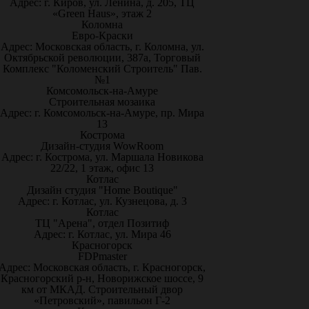
Адрес: г. Киров, ул. Ленина, д. 205, ТЦ
«Green Haus», этаж 2
Коломна
Евро-Краски
Адрес: Московская область, г. Коломна, ул.
Октябрьской революции, 387а, Торговый
Комплекс "Коломенский Строитель" Пав.
№1
Комсомольск-на-Амуре
Строительная мозаика
Адрес: г. Комсомольск-на-Амуре, пр. Мира
13
Кострома
Дизайн-студия WowRoom
Адрес: г. Кострома, ул. Маршала Новикова
22/22, 1 этаж, офис 13
Котлас
Дизайн студия "Home Boutique"
Адрес: г. Котлас, ул. Кузнецова, д. 3
Котлас
ТЦ "Арена", отдел Позитиф
Адрес: г. Котлас, ул. Мира 46
Красногорск
FDPmaster
Адрес: Московская область, г. Красногорск,
Красногорский р-н, Новорижское шоссе, 9
км от МКАД. Строительный двор
«Петровский», павильон Г-2