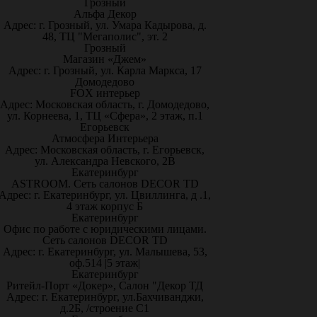
Грозный
Альфа Декор
Адрес: г. Грозный, ул. Умара Кадырова, д.
48, ТЦ "Мегаполис", эт. 2
Грозный
Магазин «Джем»
Адрес: г. Грозный, ул. Карла Маркса, 17
Домодедово
FOX интерьер
Адрес: Московская область, г. Домодедово,
ул. Корнеева, 1, ТЦ «Сфера», 2 этаж, п.1
Егорьевск
Атмосфера Интерьера
Адрес: Московская область, г. Егорьевск,
ул. Александра Невского, 2В
Екатеринбург
ASTROOM. Сеть салонов DECOR TD
Адрес: г. Екатеринбург, ул. Цвиллинга, д .1,
4 этаж корпус Б
Екатеринбург
Офис по работе с юридическими лицами.
Сеть салонов DECOR TD
Адрес: г. Екатеринбург, ул. Малышева, 53,
оф.514 |5 этаж|
Екатеринбург
Ритейл-Порт «Докер», Салон "Декор ТД
Адрес: г. Екатеринбург, ул.Бахчиванджи,
д.2Б, /строение С1