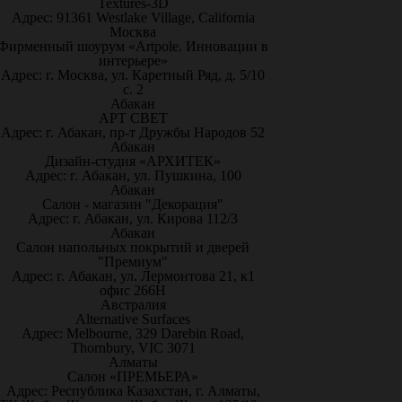
Textures-3D
Адрес: 91361 Westlake Village, California
Москва
Фирменный шоурум «Artpole. Инновации в
интерьере»
Адрес: г. Москва, ул. Каретный Ряд, д. 5/10
с. 2
Абакан
АРТ СВЕТ
Адрес: г. Абакан, пр-т Дружбы Народов 52
Абакан
Дизайн-студия «АРХИТЕК»
Адрес: г. Абакан, ул. Пушкина, 100
Абакан
Салон - магазин "Декорация"
Адрес: г. Абакан, ул. Кирова 112/3
Абакан
Салон напольных покрытий и дверей
"Премиум"
Адрес: г. Абакан, ул. Лермонтова 21, к1
офис 266Н
Австралия
Alternative Surfaces
Адрес: Melbourne, 329 Darebin Road,
Thornbury, VIC 3071
Алматы
Салон «ПРЕМЬЕРА»
Адрес: Республика Казахстан, г. Алматы,