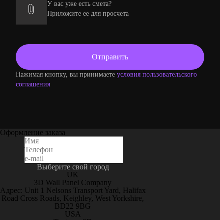
У вас уже есть смета?
Приложите ее для просчета
Нажимая кнопку, вы принимаете
условия пользовательского
соглашения
Оформление заказа
Выберите свой город
UK
3D Wall Panel Company
Адрес: Unit 1 Nelsons Transport Yard, Halifax
Road Cross Roads, Keighley, West Yorkshire,
BD22 9BG
USA