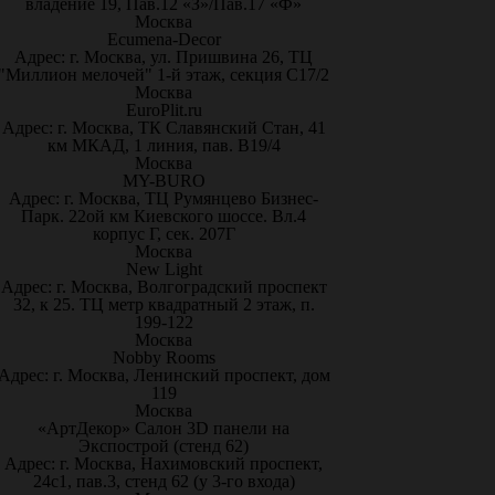
владение 19, Пав.12 «З»/Пав.17 «Ф»
Москва
Ecumena-Decor
Адрес: г. Москва, ул. Пришвина 26, ТЦ
"Миллион мелочей" 1-й этаж, секция С17/2
Москва
EuroPlit.ru
Адрес: г. Москва, ТК Славянский Стан, 41
км МКАД, 1 линия, пав. В19/4
Москва
MY-BURO
Адрес: г. Москва, ТЦ Румянцево Бизнес-
Парк. 22ой км Киевского шоссе. Вл.4
корпус Г, сек. 207Г
Москва
New Light
Адрес: г. Москва, Волгоградский проспект
32, к 25. ТЦ метр квадратный 2 этаж, п.
199-122
Москва
Nobby Rooms
Адрес: г. Москва, Ленинский проспект, дом
119
Москва
«АртДекор» Салон 3D панели на
Экспострой (стенд 62)
Адрес: г. Москва, Нахимовский проспект,
24с1, пав.3, стенд 62 (у 3-го входа)