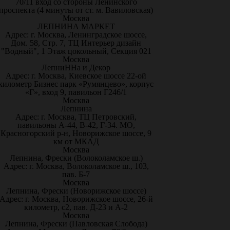
70/11 вход со стороны Ленинского
проспекта (4 минуты от ст. м. Вавиловская)
Москва
ЛЕПНИНА МАРКЕТ
Адрес: г. Москва, Ленинградское шоссе,
Дом. 58, Стр. 7, ТЦ Интерьер дизайн
"Водный", 1 Этаж цокольный, Секция 021
Москва
ЛепниННа и Декор
Адрес: г. Москва, Киевское шоссе 22-ой
километр Бизнес парк «Румянцево», корпус
«Г», вход 9, павильон Г246/1
Москва
Лепнина
Адрес: г. Москва, ТЦ Петровский,
павильоны А-44, В-42, Г-34. МО,
Красногорский р-н, Новорижское шоссе, 9
км от МКАД
Москва
Лепнина, Фрески (Волоколамское ш.)
Адрес: г. Москва, Волоколамское ш., 103,
пав. Б-7
Москва
Лепнина, Фрески (Новорижское шоссе)
Адрес: г. Москва, Новорижское шоссе, 26-й
километр, с2, пав. Д-23 и А-2
Москва
Лепнина, Фрески (Павловская Слобода)