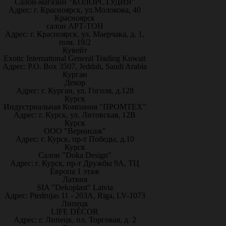
Салон-магазин "КОЛОРСТУДИЯ"
Адрес: г. Красноярск, ул.Молокова, 40
Красноярск
салон АРТ-ТОН
Адрес: г. Красноярск, ул. Маерчака, д. 1,
пом. 19/2
Кувейт
Exotic International General Trading Kuwait
Адрес: P.O. Box 3507, Jeddah, Saudi Arabia
Курган
Декор
Адрес: г. Курган, ул. Гоголя, д.128
Курск
Индустриальная Компания "ПРОМТЕХ"
Адрес: г. Курск, ул. Литовская, 12В
Курск
ООО "Вернисаж"
Адрес: г. Курск, пр-т Победы, д.10
Курск
Салон "Doka Design"
Адрес: г. Курск, пр-т Дружбы 9А, ТЦ
Европа 1 этаж
Латвия
SIA "Dekoplast" Latvia
Адрес: Piedrujas 11 - 203A, Riga, LV-1073
Липецк
LIFE DÉCOR
Адрес: г. Липецк, пл. Торговая, д. 2