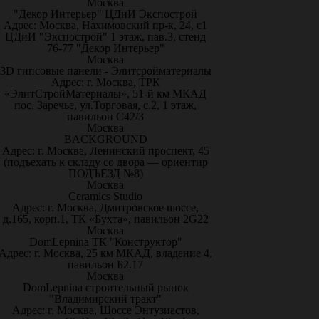
Москва
"Декор Интерьер" ЦДиИ Экспострой
Адрес: Москва, Нахимовский пр-к, 24, с1
ЦДиИ "Экспострой" 1 этаж, пав.3, стенд
76-77 "Декор Интерьер"
Москва
3D гипсовые панели - Элитсройматериалы
Адрес: г. Москва, ТРК
«ЭлитСтройМатериалы», 51-й км МКАД
пос. Заречье, ул.Торговая, с.2, 1 этаж,
павильон С42/3
Москва
BACKGROUND
Адрес: г. Москва, Ленинский проспект, 45
(подъехать к складу со двора — ориентир
ПОДЪЕЗД №8)
Москва
Ceramics Studio
Адрес: г. Москва, Дмитровское шоссе,
д.165, корп.1, ТК «Бухта», павильон 2G22
Москва
DomLepnina ТК "Конструктор"
Адрес: г. Москва, 25 км МКАД, владение 4,
павильон Б2.17
Москва
DomLepnina строительный рынок
"Владимирский тракт"
Адрес: г. Москва, Шоссе Энтузиастов,