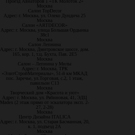
Проезд Авиаторов 1 «ТК Молоток 2»
Москва
Салон TopDecor
Адрес: г. Москва, ул. Олеко Дундича 25
Москва
Салон «ARTDECOR»
Адрес: г. Москва, улица Большая Ордынка
38с1
Москва
Салон Лепнина
Адрес: г. Москва, Дмитровское шоссе, дом.
165, кор. 1, т.ц. Бухта, Пав. 2Е5
Москва
Салон – Лепнина у Милы
Адрес: г. Москва, ТРК
«ЭлитСтройМатериалы», 51-й км МКАД
пос. Заречье, ул.Торговая, с.2, 1 этаж,
павильон С13
Москва
Творческий дом «Красота и уют»
Адрес: г. Москва, ул. Рябиновая, 41, ЭДЦ
Madex (2 этаж прямо от эскалатора эксп. 2-
27, 2-28)
Москва
Центр Дизайна ITALICA
Адрес: г. Москва, ул. Старая Басманная, 20,
к. 1, подъезд 2А
Москва