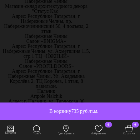
Набережные Челны
Магазин-склад архитектурного декора
"Статус Кво"
Адрес: Республике Татарстан, г.
Набережные Челны, пр.
Набережночелнинский 56, 4 подъезд, 2
этаж
Набережные Челны
Салон «ENIGMA»
Адрес: Республике Татарстан, г.
Набережные Челны, ул. Ахметшина 115,
стр.1 ТЦ «ЮЖНЫЙ»
Набережные Челны
Салон «PROFILDOORS»
Адрес: Республике Татарстан, г.
Набережные Челны, Ул. Академика
Королёва 2, ТЦ Королев, 1 этаж, 8
павильон.
Нальчик
Artpole Nalchik
Адрес: г. Нальчик, ул. Тарчокова 86
Нефтеюганск
ООО «EXPERT»
В корзину
735 руб./п.м.
Адрес: г. Нефтеюганск, ул. Усть-Балыкская
2
0
0
Нефтеюганск
Салон РСК «Ремонт квартир»
Каталог
Поиск
Где купить
Избранное
Корзина
Адрес: Ханты-Манскийский АО, г.