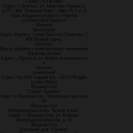
Салон «Art Room»
Адрес: г. Ижевск, ул. Максима Горького,
д.157, ЖК "Ривьера Парк", офис № 5 (1-й
этаж, входная группа со стороны
ул.Максима Горького)
Ижевск
ЦентрДеко
Адрес: Ижевск, улица Василия Тарасова, 7,
ЖК Новый город.
Иркутск
Центр дизайна и комплектации интерьеров
"Красная Линия"
Адрес: г. Иркутск, ул. Юрия Левитанского,
4
Италия
creativewall
Адрес: Via Yuri Gagarin 6/a – 42123 Reggio
Emilia (Italia)
Йошкар-Ола
"Строй Арсенал"
Адрес: г. Йошкар-Ола, Ленинский проспект
49
Йошкар-Ола
Интерьерный салон "Белый эскиз"
Адрес: г. Йошкар-Ола, ул. Воинов-
Интернационалистов, д. 36
Йошкар-Ола
Торговый дом "Сайвер"