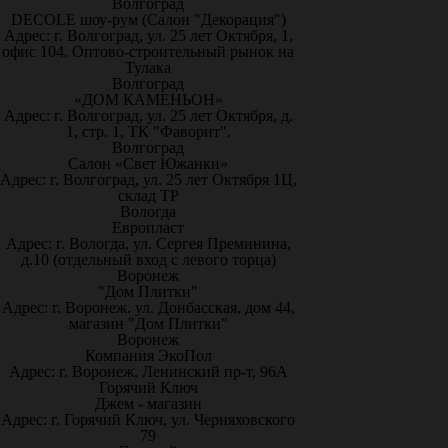
Волгоград
DECOLE шоу-рум (Салон "Декорация")
Адрес: г. Волгоград, ул. 25 лет Октября, 1,
офис 104. Оптово-строительный рынок на
Тулака
Волгоград
«ДОМ КАМЕНЬОН»
Адрес: г. Волгоград, ул. 25 лет Октября, д.
1, стр. 1, ТК "Фаворит".
Волгоград
Салон «Свет Южанки»
Адрес: г. Волгоград, ул. 25 лет Октября 1Ц,
склад ТР
Вологда
Европласт
Адрес: г. Вологда, ул. Сергея Преминина,
д.10 (отдельный вход с левого торца)
Воронеж
"Дом Плитки"
Адрес: г. Воронеж. ул. Донбасская, дом 44,
магазин "Дом Плитки"
Воронеж
Компания ЭкоПол
Адрес: г. Воронеж, Ленинский пр-т, 96А
Горячий Ключ
Джем - магазин
Адрес: г. Горячий Ключ, ул. Черняховского
79