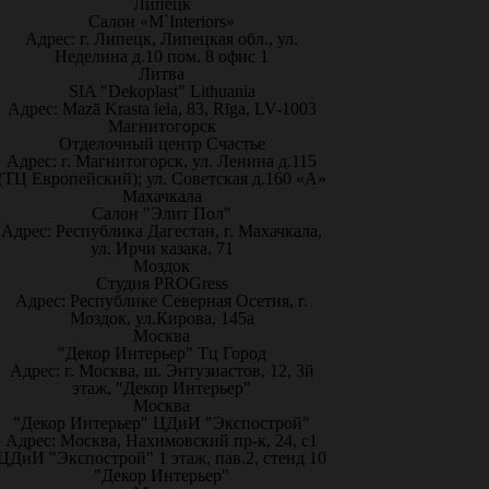
Липецк
Салон «M`Interiors»
Адрес: г. Липецк, Липецкая обл., ул.
Неделина д.10 пом. 8 офис 1
Литва
SIA "Dekoplast" Lithuania
Адрес: Mazā Krasta iela, 83, Rīga, LV-1003
Магнитогорск
Отделочный центр Счастье
Адрес: г. Магнитогорск, ул. Ленина д.115
(ТЦ Европейский); ул. Советская д.160 «А»
Махачкала
Салон "Элит Пол"
Адрес: Республика Дагестан, г. Махачкала,
ул. Ирчи казака, 71
Моздок
Студия PROGress
Адрес: Республике Северная Осетия, г.
Моздок, ул.Кирова, 145а
Москва
"Декор Интерьер" Тц Город
Адрес: г. Москва, ш. Энтузиастов, 12, 3й
этаж, "Декор Интерьер"
Москва
"Декор Интерьер" ЦДиИ "Экспострой"
Адрес: Москва, Нахимовский пр-к, 24, с1
ЦДиИ "Экспострой" 1 этаж, пав.2, стенд 10
"Декор Интерьер"