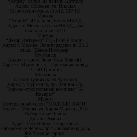
“Artplay” салон 3D панели Артполе
Адрес: г.Москва, ул. Нижняя
Сыромятническая, стр.12, ШР 111
Москва
“Artpole” 3D панели, 65 км МКАД
Адрес: г. Москва, 65 км МКАД, дом
выставочный 18/11
Москва
“Декор-Интерьер” ТЦ «Family Room»
Адрес: г. Москва, Ленинградское ш. 25, 2
этаж, “Декор-Интерьер”
Мурманск
Архитектурное бюро Casa Malevich
Адрес: г. Мурманск ул. Промышленная д.
19. БЦ Гринвич
Мурманск
СтройСтудия (склад Артполе)
Адрес: г. Мурманск, пр. Ленина 27а,
Торгово-строительный комплекс "А-
Квадрат"
Муром
Интерьерный салон "МОДНЫЕ ОБОИ"
Адрес: г. Муром, ул. Карла Маркса д.67А
Набережные Челны
Дизайн Ремонт
Адрес: Республике Татарстан, г.
Набережные Челны, пр-т Сююмбике, д.36,
ЖК"Сердце города"