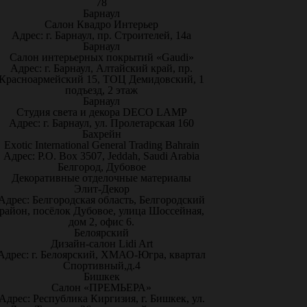
78
Барнаул
Салон Квадро Интерьер
Адрес: г. Барнаул, пр. Строителей, 14а
Барнаул
Салон интерьерных покрытий «Gaudi»
Адрес: г. Барнаул, Алтайский край, пр.
Красноармейский 15, ТОЦ Демидовский, 1
подъезд, 2 этаж
Барнаул
Студия света и декора DECO LAMP
Адрес: г. Барнаул, ул. Пролетарская 160
Бахрейн
Exotic International General Trading Bahrain
Адрес: P.O. Box 3507, Jeddah, Saudi Arabia
Белгород, Дубовое
Декоративные отделочные материалы
Элит-Декор
Адрес: Белгородская область, Белгородский
район, посёлок Дубовое, улица Шоссейная,
дом 2, офис 6.
Белоярский
Дизайн-салон Lidi Art
Адрес: г. Белоярский, ХМАО-Югра, квартал
Спортивный,д.4
Бишкек
Салон «ПРЕМЬЕРА»
Адрес: Республика Киргизия, г. Бишкек, ул.