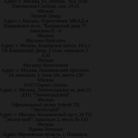
Адрес: г. Москва, ул. Ленина, 76/2, село
Павловская Слобода, пав. 19-21
Москва
Лепной Декор
Адрес: г. Москва, Пересечение МКАД и
Варшавское ш-се, "Каширский двор 3",
павильон П - 8
Москва
Магазин Holicolors
Адрес: г. Москва, Каширское шоссе, 19 к.1
ТК Каширский Двор, 2 этаж, павильон 2-
А30
Москва
Магазин Sherwinstore
Адрес: г. Москва, Нахимовский проспект,
24, павильон 3, блок 10с, место 130
Москва
ООО Паркет-Авeню
Адрес: г. Москва, Ленинградское ш, дом 25.
ДТЦ "Ленинградский"
Москва
Официальный дилер Artpole ТЦ
"Экспострой"
Адрес: г. Москва, Нахимовский пр-т, 24 ТЦ
"Экспострой", павильон 2, место № 143
Москва
Прима Лепнина
Адрес: Московская область, г. Подольск,