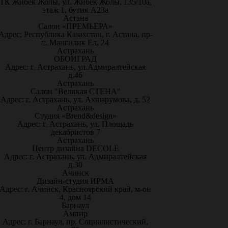
ТК Жибек Жолы, ул. Жибек Жолы, 135/10а,
этаж 1, бутик А23а
Астана
Салон «ПРЕМЬЕРА»
Адрес: Республика Казахстан, г. Астана, пр-
т. Мангилик Ел, 24
Астрахань
ОБОИГРАД
Адрес: г. Астрахань, ул.Адмиралтейская
д.46
Астрахань
Салон "Великая СТЕНА"
Адрес: г. Астрахань, ул. Ахшарумова, д. 52
Астрахань
Студия «Brend&design»
Адрес: г. Астрахань, ул. Площадь
декабристов 7
Астрахань
Центр дизайна DECOLE
Адрес: г. Астрахань, ул. Адмиралтейская
д.30
Ачинск
Дизайн-студия ИРМА
Адрес: г. Ачинск, Красноярский край, м-он
4, дом 14
Барнаул
Ампир
Адрес: г. Барнаул, пр. Социалистический,