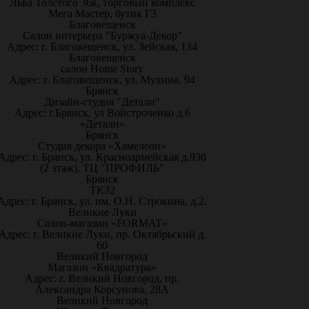
Льва Толстого 36к, торговый комплекс
Мега Мастер, бутик Г3
Благовещенск
Салон интерьера "Буржуа-Декор"
Адрес: г. Благовещенск, ул. Зейская, 134
Благовещенск
салон Home Story
Адрес: г. Благовещенск, ул. Мухина, 94
Брянск
Дизайн-студия "Детали"
Адрес: г.Брянск, ул Войстроченко д.6
«Детали»
Брянск
Студия декора «Хамелеон»
Адрес: г. Брянск, ул. Красноармейская д.93б
(2 этаж), ТЦ "ПРОФИЛЬ"
Брянск
ТК32
Адрес: г. Брянск, ул. им. О.Н. Строкина, д.2.
Великие Луки
Салон-магазин «FORMAT»
Адрес: г. Великие Луки, пр. Октябрьский д.
60
Великий Новгород
Магазин «Квадратура»
Адрес: г. Великий Новгород, пр.
Александра Корсунова, 28А
Великий Новгород