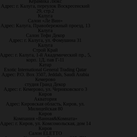
Керамика Люкс
Адрес: г. Калуга, переулок Воскресенский
29, стр.2
Калуга
Салон «Ле Вин»
Адрес: Калуга, Правобережный проезд, 13
Калуга
Салон Тефи Декор
Адрес: г. Калуга, ул. Фомушина 31
Калуга
Строй Край
Адрес: г. Калуга, 1-й Академический пр., 5,
корп. 1Д, пав Г-11
Катар
Exotic International General Trading Qatar
Адрес: P.O. Box 3507, Jeddah, Saudi Arabia
Кемерово
студия Гранд Декор
Адрес: г. Кемерово, ул. Черняховского 3
Киров
Акватория
Адрес: Кировская область, Киров, ул.
Милицейская 80
Киров
Компания «Ванная&Комната»
Адрес: г. Киров, ул. Комсомольская, дом 14
Киров
Салон ELETTO