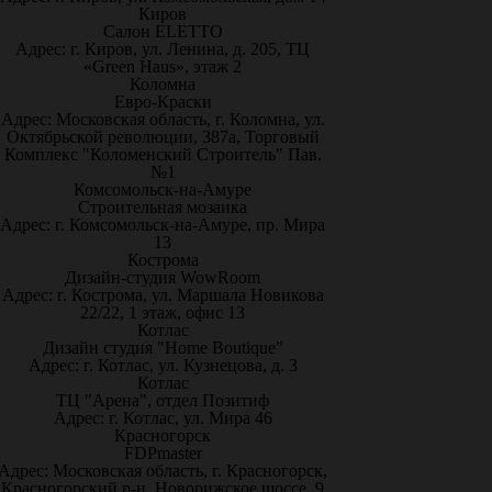
Киров
Салон ELETTO
Адрес: г. Киров, ул. Ленина, д. 205, ТЦ
«Green Haus», этаж 2
Коломна
Евро-Краски
Адрес: Московская область, г. Коломна, ул.
Октябрьской революции, 387а, Торговый
Комплекс "Коломенский Строитель" Пав.
№1
Комсомольск-на-Амуре
Строительная мозаика
Адрес: г. Комсомольск-на-Амуре, пр. Мира
13
Кострома
Дизайн-студия WowRoom
Адрес: г. Кострома, ул. Маршала Новикова
22/22, 1 этаж, офис 13
Котлас
Дизайн студия "Home Boutique"
Адрес: г. Котлас, ул. Кузнецова, д. 3
Котлас
ТЦ "Арена", отдел Позитиф
Адрес: г. Котлас, ул. Мира 46
Красногорск
FDPmaster
Адрес: Московская область, г. Красногорск,
Красногорский р-н, Новорижское шоссе, 9