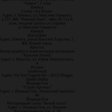
"Орион", 2 этаж
Ижевск
Салон «Art Room»
Адрес: г. Ижевск, ул. Максима Горького,
д.157, ЖК "Ривьера Парк", офис № 5 (1-й
этаж, входная группа со стороны
ул.Максима Горького)
Ижевск
ЦентрДеко
Адрес: Ижевск, улица Василия Тарасова, 7,
ЖК Новый город.
Иркутск
Центр дизайна и комплектации интерьеров
"Красная Линия"
Адрес: г. Иркутск, ул. Юрия Левитанского,
4
Италия
creativewall
Адрес: Via Yuri Gagarin 6/a – 42123 Reggio
Emilia (Italia)
Йошкар-Ола
"Строй Арсенал"
Адрес: г. Йошкар-Ола, Ленинский проспект
49
Йошкар-Ола
Интерьерный салон "Белый эскиз"
Адрес: г. Йошкар-Ола, ул. Воинов-
Интернационалистов, д. 36