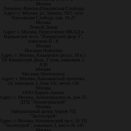
Москва
Лепнина, Фрески (Павловская Слобода)
Адрес: г. Москва, ул. Ленина, 76/2, село
Павловская Слобода, пав. 19-21
Москва
Лепной Декор
Адрес: г. Москва, Пересечение МКАД и
Варшавское ш-се, "Каширский двор 3",
павильон П - 8
Москва
Магазин Holicolors
Адрес: г. Москва, Каширское шоссе, 19 к.1
ТК Каширский Двор, 2 этаж, павильон 2-
А30
Москва
Магазин Sherwinstore
Адрес: г. Москва, Нахимовский проспект,
24, павильон 3, блок 10с, место 130
Москва
ООО Паркет-Авeню
Адрес: г. Москва, Ленинградское ш, дом 25.
ДТЦ "Ленинградский"
Москва
Официальный дилер Artpole ТЦ
"Экспострой"
Адрес: г. Москва, Нахимовский пр-т, 24 ТЦ
"Экспострой", павильон 2, место № 143
Москва