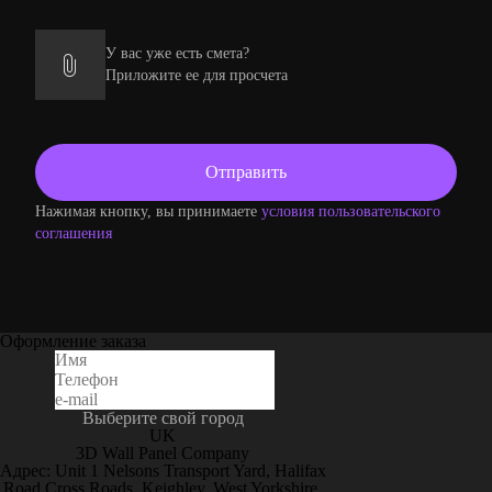
У вас уже есть смета?
Приложите ее для просчета
Нажимая кнопку, вы принимаете
условия пользовательского
соглашения
Оформление заказа
Выберите свой город
UK
3D Wall Panel Company
Адрес: Unit 1 Nelsons Transport Yard, Halifax
Road Cross Roads, Keighley, West Yorkshire,