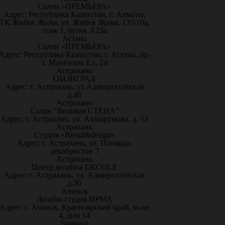
Салон «ПРЕМЬЕРА»
Адрес: Республика Казахстан, г. Алматы,
ТК Жибек Жолы, ул. Жибек Жолы, 135/10а,
этаж 1, бутик А23а
Астана
Салон «ПРЕМЬЕРА»
Адрес: Республика Казахстан, г. Астана, пр-
т. Мангилик Ел, 24
Астрахань
ОБОИГРАД
Адрес: г. Астрахань, ул.Адмиралтейская
д.46
Астрахань
Салон "Великая СТЕНА"
Адрес: г. Астрахань, ул. Ахшарумова, д. 52
Астрахань
Студия «Brend&design»
Адрес: г. Астрахань, ул. Площадь
декабристов 7
Астрахань
Центр дизайна DECOLE
Адрес: г. Астрахань, ул. Адмиралтейская
д.30
Ачинск
Дизайн-студия ИРМА
Адрес: г. Ачинск, Красноярский край, м-он
4, дом 14
Барнаул