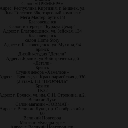
Салон «ПРЕМЬЕРА»
Адрес: Республика Киргизия, г. Бишкек, ул.
Льва Толстого 36к, торговый комплекс
Мега Мастер, бутик Г3
Благовещенск
Салон интерьера "Буржуа-Декор"
Адрес: г. Благовещенск, ул. Зейская, 134
Благовещенск
салон Home Story
Адрес: г. Благовещенск, ул. Мухина, 94
Брянск
Дизайн-студия "Детали"
Адрес: г.Брянск, ул Войстроченко д.6
«Детали»
Брянск
Студия декора «Хамелеон»
Адрес: г. Брянск, ул. Красноармейская д.93б
(2 этаж), ТЦ "ПРОФИЛЬ"
Брянск
ТК32
Адрес: г. Брянск, ул. им. О.Н. Строкина, д.2.
Великие Луки
Салон-магазин «FORMAT»
Адрес: г. Великие Луки, пр. Октябрьский д.
60
Великий Новгород
Магазин «Квадратура»
Адрес: г. Великий Новгород, пр.