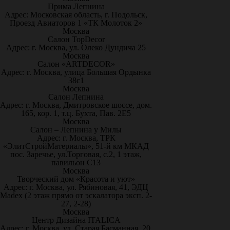
Прима Лепнина
Адрес: Московская область, г. Подольск,
Проезд Авиаторов 1 «ТК Молоток 2»
Москва
Салон TopDecor
Адрес: г. Москва, ул. Олеко Дундича 25
Москва
Салон «ARTDECOR»
Адрес: г. Москва, улица Большая Ордынка
38с1
Москва
Салон Лепнина
Адрес: г. Москва, Дмитровское шоссе, дом.
165, кор. 1, т.ц. Бухта, Пав. 2Е5
Москва
Салон – Лепнина у Милы
Адрес: г. Москва, ТРК
«ЭлитСтройМатериалы», 51-й км МКАД
пос. Заречье, ул.Торговая, с.2, 1 этаж,
павильон С13
Москва
Творческий дом «Красота и уют»
Адрес: г. Москва, ул. Рябиновая, 41, ЭДЦ
Madex (2 этаж прямо от эскалатора эксп. 2-
27, 2-28)
Москва
Центр Дизайна ITALICA
Адрес: г. Москва, ул. Старая Басманная, 20,