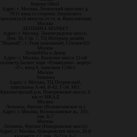
Корнер Oboi1
Адрес: г. Москва, Ленинский проспект д.
70/11 вход со стороны Ленинского
проспекта (4 минуты от ст. м. Вавиловская)
Москва
ЛЕПНИНА МАРКЕТ
Адрес: г. Москва, Ленинградское шоссе,
Дом. 58, Стр. 7, ТЦ Интерьер дизайн
"Водный", 1 Этаж цокольный, Секция 021
Москва
ЛепниННа и Декор
Адрес: г. Москва, Киевское шоссе 22-ой
километр Бизнес парк «Румянцево», корпус
«Г», вход 9, павильон Г246/1
Москва
Лепнина
Адрес: г. Москва, ТЦ Петровский,
павильоны А-44, В-42, Г-34. МО,
Красногорский р-н, Новорижское шоссе, 9
км от МКАД
Москва
Лепнина, Фрески (Волоколамское ш.)
Адрес: г. Москва, Волоколамское ш., 103,
пав. Б-7
Москва
Лепнина, Фрески (Новорижское шоссе)
Адрес: г. Москва, Новорижское шоссе, 26-й
километр, с2, пав. Д-23 и А-2