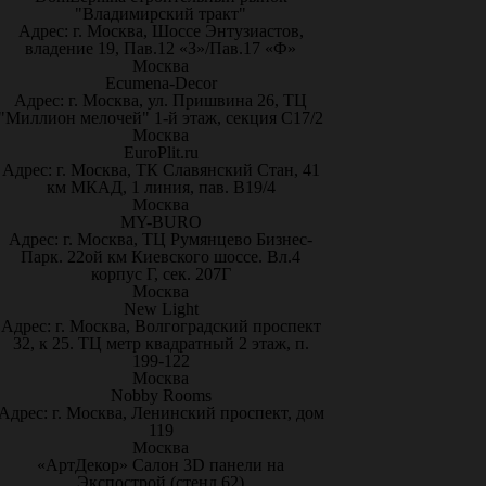
"Владимирский тракт"
Адрес: г. Москва, Шоссе Энтузиастов,
владение 19, Пав.12 «З»/Пав.17 «Ф»
Москва
Ecumena-Decor
Адрес: г. Москва, ул. Пришвина 26, ТЦ
"Миллион мелочей" 1-й этаж, секция С17/2
Москва
EuroPlit.ru
Адрес: г. Москва, ТК Славянский Стан, 41
км МКАД, 1 линия, пав. В19/4
Москва
MY-BURO
Адрес: г. Москва, ТЦ Румянцево Бизнес-
Парк. 22ой км Киевского шоссе. Вл.4
корпус Г, сек. 207Г
Москва
New Light
Адрес: г. Москва, Волгоградский проспект
32, к 25. ТЦ метр квадратный 2 этаж, п.
199-122
Москва
Nobby Rooms
Адрес: г. Москва, Ленинский проспект, дом
119
Москва
«АртДекор» Салон 3D панели на
Экспострой (стенд 62)