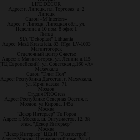
LIFE DÉCOR
Адрес: г. Липецк, пл. Торговая, д. 2
Липецк
Салон «M`Interiors»
Адрес: г. Липецк, Липецкая обл., ул.
Неделина д.10 пом. 8 офис 1
Литва
SIA "Dekoplast" Lithuania
Адрес: Mazā Krasta iela, 83, Rīga, LV-1003
Магнитогорск
Отделочный центр Счастье
Адрес: г. Магнитогорск, ул. Ленина д.115
(ТЦ Европейский); ул. Советская д.160 «А»
Махачкала
Салон "Элит Пол"
Адрес: Республика Дагестан, г. Махачкала,
ул. Ирчи казака, 71
Моздок
Студия PROGress
Адрес: Республике Северная Осетия, г.
Моздок, ул.Кирова, 145а
Москва
"Декор Интерьер" Тц Город
Адрес: г. Москва, ш. Энтузиастов, 12, 3й
этаж, "Декор Интерьер"
Москва
"Декор Интерьер" ЦДиИ "Экспострой"
Адрес: Москва, Нахимовский пр-к, 24, с1