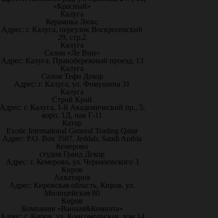
«Красный»
Калуга
Керамика Люкс
Адрес: г. Калуга, переулок Воскресенский
29, стр.2
Калуга
Салон «Ле Вин»
Адрес: Калуга, Правобережный проезд, 13
Калуга
Салон Тефи Декор
Адрес: г. Калуга, ул. Фомушина 31
Калуга
Строй Край
Адрес: г. Калуга, 1-й Академический пр., 5,
корп. 1Д, пав Г-11
Катар
Exotic International General Trading Qatar
Адрес: P.O. Box 3507, Jeddah, Saudi Arabia
Кемерово
студия Гранд Декор
Адрес: г. Кемерово, ул. Черняховского 3
Киров
Акватория
Адрес: Кировская область, Киров, ул.
Милицейская 80
Киров
Компания «Ванная&Комната»
Адрес: г. Киров, ул. Комсомольская, дом 14