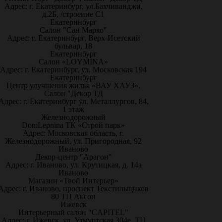
Адрес: г. Екатеринбург, ул.Бахчиванджи,
д.2Б, /строение С1
Екатеринбург
Салон "Сан Марко"
Адрес: г. Екатеринбург, Верх-Исетский
бульвар, 18
Екатеринбург
Салон «LOYMINA»
Адрес: г. Екатеринбург, ул. Московская 194
Екатеринбург
Центр улучшения жилья «ВАУ ХАУЗ»,
Салон "Декор ТД
Адрес: г. Екатеринбург ул. Металлургов, 84,
1 этаж
Железнодорожный
DomLepnina ТК «Строй парк»
Адрес: Московская область, г.
Железнодорожный, ул. Пригородная, 92
Иваново
Декор-центр "Арагон"
Адрес: г. Иваново, ул. Крутицкая, д. 14а
Иваново
Магазин «Твой Интерьер»
Адрес: г. Иваново, проспект Текстильщиков
80 ТЦ Аксон
Ижевск
Интерьерный салон "CAPITEL"
Адрес: г. Ижевск, ул. Удмуртская 304е, ТЦ