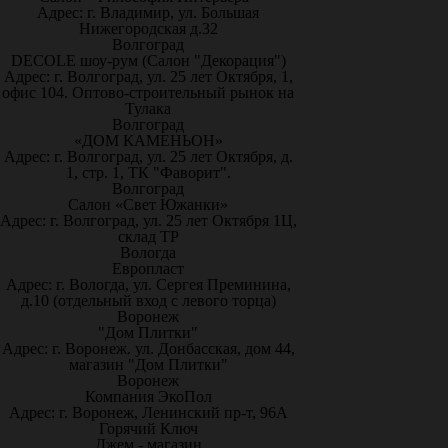
Адрес: г. Владимир, ул. Большая
Нижегородская д.32
Волгоград
DECOLE шоу-рум (Салон "Декорация")
Адрес: г. Волгоград, ул. 25 лет Октября, 1,
офис 104. Оптово-строительный рынок на
Тулака
Волгоград
«ДОМ КАМЕНЬОН»
Адрес: г. Волгоград, ул. 25 лет Октября, д.
1, стр. 1, ТК "Фаворит".
Волгоград
Салон «Свет Южанки»
Адрес: г. Волгоград, ул. 25 лет Октября 1Ц,
склад ТР
Вологда
Европласт
Адрес: г. Вологда, ул. Сергея Преминина,
д.10 (отдельный вход с левого торца)
Воронеж
"Дом Плитки"
Адрес: г. Воронеж. ул. Донбасская, дом 44,
магазин "Дом Плитки"
Воронеж
Компания ЭкоПол
Адрес: г. Воронеж, Ленинский пр-т, 96А
Горячий Ключ
Джем - магазин