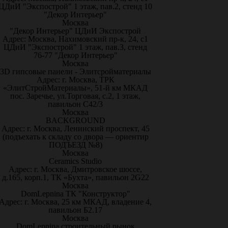
ЦДиИ "Экспострой" 1 этаж, пав.2, стенд 10
"Декор Интерьер"
Москва
"Декор Интерьер" ЦДиИ Экспострой
Адрес: Москва, Нахимовский пр-к, 24, с1
ЦДиИ "Экспострой" 1 этаж, пав.3, стенд
76-77 "Декор Интерьер"
Москва
3D гипсовые панели - Элитсройматериалы
Адрес: г. Москва, ТРК
«ЭлитСтройМатериалы», 51-й км МКАД
пос. Заречье, ул.Торговая, с.2, 1 этаж,
павильон С42/3
Москва
BACKGROUND
Адрес: г. Москва, Ленинский проспект, 45
(подъехать к складу со двора — ориентир
ПОДЪЕЗД №8)
Москва
Ceramics Studio
Адрес: г. Москва, Дмитровское шоссе,
д.165, корп.1, ТК «Бухта», павильон 2G22
Москва
DomLepnina ТК "Конструктор"
Адрес: г. Москва, 25 км МКАД, владение 4,
павильон Б2.17
Москва
DomLepnina строительный рынок