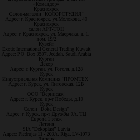
«Командор»
Красноярск
Салон-магазин "КОЛОРСТУДИЯ"
Адрес: г. Красноярск, ул.Молокова, 40
Красноярск
салон АРТ-ТОН
Адрес: г. Красноярск, ул. Маерчака, д. 1,
пом. 19/2
Кувейт
Exotic International General Trading Kuwait
Адрес: P.O. Box 3507, Jeddah, Saudi Arabia
Курган
Декор
Адрес: г. Курган, ул. Гоголя, д.128
Курск
Индустриальная Компания "ПРОМТЕХ"
Адрес: г. Курск, ул. Литовская, 12В
Курск
ООО "Вернисаж"
Адрес: г. Курск, пр-т Победы, д.10
Курск
Салон "Doka Design"
Адрес: г. Курск, пр-т Дружбы 9А, ТЦ
Европа 1 этаж
Латвия
SIA "Dekoplast" Latvia
Адрес: Piedrujas 11 - 203A, Riga, LV-1073
Липецк