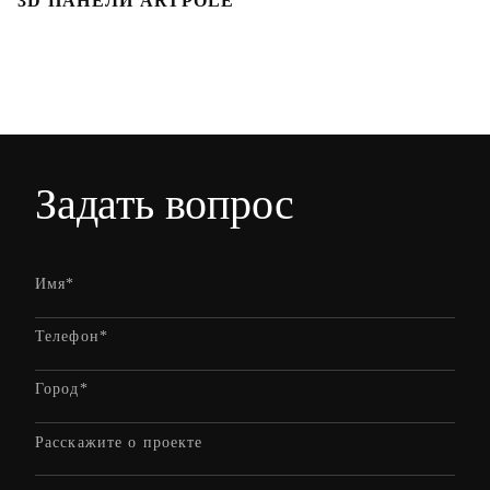
3D ПАНЕЛИ ARTPOLE
Л
Задать вопрос