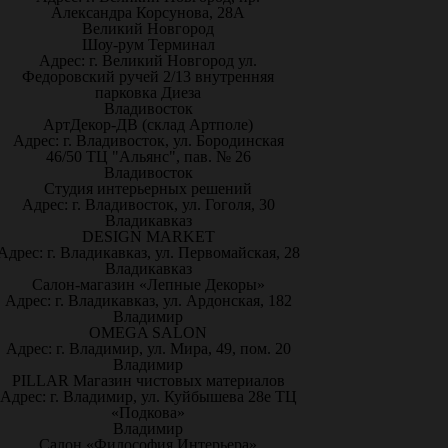
Александра Корсунова, 28А
Великий Новгород
Шоу-рум Терминал
Адрес: г. Великий Новгород ул.
Федоровский ручей 2/13 внутренняя
парковка Диеза
Владивосток
АртДекор-ДВ (склад Артполе)
Адрес: г. Владивосток, ул. Бородинская
46/50 ТЦ "Альянс", пав. № 26
Владивосток
Студия интерьерных решений
Адрес: г. Владивосток, ул. Гоголя, 30
Владикавказ
DESIGN MARKET
Адрес: г. Владикавказ, ул. Первомайская, 28
Владикавказ
Салон-магазин «Лепные Декоры»
Адрес: г. Владикавказ, ул. Ардонская, 182
Владимир
OMEGA SALON
Адрес: г. Владимир, ул. Мира, 49, пом. 20
Владимир
PILLAR Магазин чистовых материалов
Адрес: г. Владимир, ул. Куйбышева 28е ТЦ
«Подкова»
Владимир
Салон «Философия Интерьера»