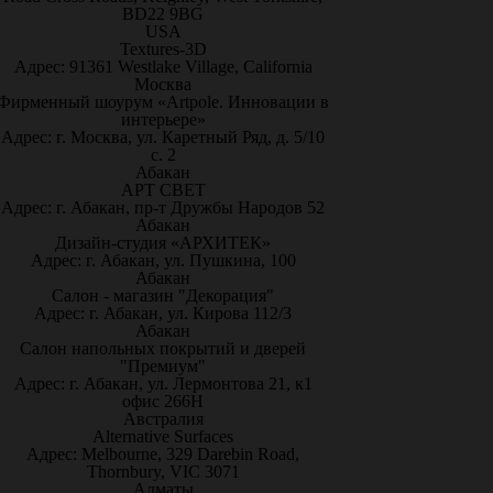
BD22 9BG
USA
Textures-3D
Адрес: 91361 Westlake Village, California
Москва
Фирменный шоурум «Artpole. Инновации в
интерьере»
Адрес: г. Москва, ул. Каретный Ряд, д. 5/10
с. 2
Абакан
АРТ СВЕТ
Адрес: г. Абакан, пр-т Дружбы Народов 52
Абакан
Дизайн-студия «АРХИТЕК»
Адрес: г. Абакан, ул. Пушкина, 100
Абакан
Салон - магазин "Декорация"
Адрес: г. Абакан, ул. Кирова 112/3
Абакан
Салон напольных покрытий и дверей
"Премиум"
Адрес: г. Абакан, ул. Лермонтова 21, к1
офис 266Н
Австралия
Alternative Surfaces
Адрес: Melbourne, 329 Darebin Road,
Thornbury, VIC 3071
Алматы