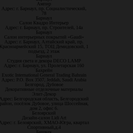
Ампир
Адрес: г. Барнаул, пр. Социалистический,
78
Барнаул
Салон Квадро Интерьер
Адрес: г. Барнаул, пр. Строителей, 14а
Барнаул
Салон интерьерных покрытий «Gaudi»
Адрес: г. Барнаул, Алтайский край, пр.
Красноармейский 15, ТОЦ Демидовский, 1
подъезд, 2 этаж
Барнаул
Студия света и декора DECO LAMP
Адрес: г. Барнаул, ул. Пролетарская 160
Бахрейн
Exotic International General Trading Bahrain
Адрес: P.O. Box 3507, Jeddah, Saudi Arabia
Белгород, Дубовое
Декоративные отделочные материалы
Элит-Декор
Адрес: Белгородская область, Белгородский
район, посёлок Дубовое, улица Шоссейная,
дом 2, офис 6.
Белоярский
Дизайн-салон Lidi Art
Адрес: г. Белоярский, ХМАО-Югра, квартал
Спортивный,д.4
Бишкек