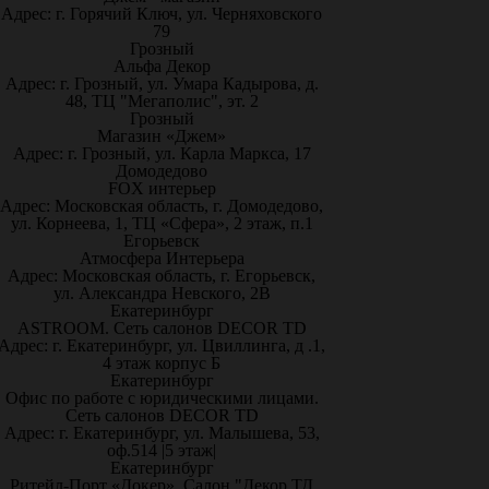
Адрес: г. Горячий Ключ, ул. Черняховского
79
Грозный
Альфа Декор
Адрес: г. Грозный, ул. Умара Кадырова, д.
48, ТЦ "Мегаполис", эт. 2
Грозный
Магазин «Джем»
Адрес: г. Грозный, ул. Карла Маркса, 17
Домодедово
FOX интерьер
Адрес: Московская область, г. Домодедово,
ул. Корнеева, 1, ТЦ «Сфера», 2 этаж, п.1
Егорьевск
Атмосфера Интерьера
Адрес: Московская область, г. Егорьевск,
ул. Александра Невского, 2В
Екатеринбург
ASTROOM. Сеть салонов DECOR TD
Адрес: г. Екатеринбург, ул. Цвиллинга, д .1,
4 этаж корпус Б
Екатеринбург
Офис по работе с юридическими лицами.
Сеть салонов DECOR TD
Адрес: г. Екатеринбург, ул. Малышева, 53,
оф.514 |5 этаж|
Екатеринбург
Ритейл-Порт «Докер», Салон "Декор ТД