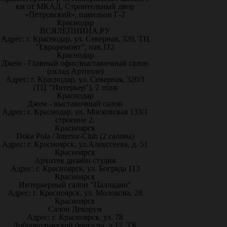
км от МКАД. Строительный двор
«Петровский», павильон Г-2
Краснодар
ВСЯЛЕПНИНА.РУ
Адрес: г. Краснодар, ул. Северная, 320, ТЦ
"Евроремонт", пав.112
Краснодар
Джем - Главный офис/выставочный салон
(склад Артполе)
Адрес: г. Краснодар, ул. Северная, 320/1
(ТЦ "Интерьер"), 2 этаж
Краснодар
Джем - выставочный салон
Адрес: г. Краснодар, ул. Московская 133/1
строение 2.
Красноярск
Doka Pola / Interior-Club (2 салона)
Адрес: г. Красноярск, ул.Алекссеева, д. 51
Красноярск
Архитек дизайн студия
Адрес: г. Красноярск, ул. Бограда 113
Красноярск
Интерьерный салон "Палладио"
Адрес: г. Красноярск, ул. Молокова, 28
Красноярск
Салон Декорум
Адрес: г. Красноярск, ул. 78
Добровольческой бригады, д.12, ТК