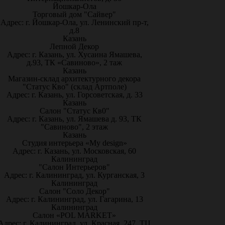
Йошкар-Ола
Торговый дом "Сайвер"
Адрес: г. Йошкар-Ола, ул. Ленинский пр-т,
д.8
Казань
Лепной Декор
Адрес: г. Казань, ул. Хусаина Ямашева,
д.93, ТК «Савиново», 2 таж
Казань
Магазин-склад архитектурного декора
"Статус Кво" (склад Артполе)
Адрес: г. Казань, ул. Горсоветская, д. 33
Казань
Салон "Статус Кв0"
Адрес: г. Казань, ул. Ямашева д. 93, ТК
"Савиново", 2 этаж
Казань
Студия интерьера «My design»
Адрес: г. Казань, ул. Московская, 60
Калининград
"Салон Интерьеров"
Адрес: г. Калининград, ул. Курганская, 3
Калининград
Салон "Соло Декор"
Адрес: г. Калининград, ул. Гагарина, 13
Калининград
Салон «POL MARKET»
Адрес: г. Калининград, ул. Красная, 247, ТЦ