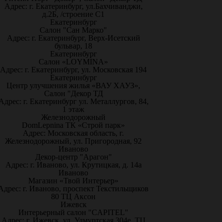
Адрес: г. Екатеринбург, ул.Бахчиванджи,
д.2Б, /строение С1
Екатеринбург
Салон "Сан Марко"
Адрес: г. Екатеринбург, Верх-Исетский
бульвар, 18
Екатеринбург
Салон «LOYMINA»
Адрес: г. Екатеринбург, ул. Московская 194
Екатеринбург
Центр улучшения жилья «ВАУ ХАУЗ»,
Салон "Декор ТД
Адрес: г. Екатеринбург ул. Металлургов, 84,
1 этаж
Железнодорожный
DomLepnina ТК «Строй парк»
Адрес: Московская область, г.
Железнодорожный, ул. Пригородная, 92
Иваново
Декор-центр "Арагон"
Адрес: г. Иваново, ул. Крутицкая, д. 14а
Иваново
Магазин «Твой Интерьер»
Адрес: г. Иваново, проспект Текстильщиков
80 ТЦ Аксон
Ижевск
Интерьерный салон "CAPITEL"
Адрес: г. Ижевск, ул. Удмуртская 304е, ТЦ