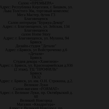
Салон «ПРЕМЬЕРА»
Адрес: Республика Киргизия, г. Бишкек, ул.
Льва Толстого 36к, торговый комплекс
Мега Мастер, бутик Г3
Благовещенск
Салон интерьера "Буржуа-Декор"
Адрес: г. Благовещенск, ул. Зейская, 134
Благовещенск
салон Home Story
Адрес: г. Благовещенск, ул. Мухина, 94
Брянск
Дизайн-студия "Детали"
Адрес: г.Брянск, ул Войстроченко д.6
«Детали»
Брянск
Студия декора «Хамелеон»
Адрес: г. Брянск, ул. Красноармейская д.93б
(2 этаж), ТЦ "ПРОФИЛЬ"
Брянск
ТК32
Адрес: г. Брянск, ул. им. О.Н. Строкина, д.2.
Великие Луки
Салон-магазин «FORMAT»
Адрес: г. Великие Луки, пр. Октябрьский д.
60
Великий Новгород
Магазин «Квадратура»
Адрес: г. Великий Новгород, пр.