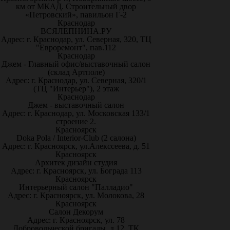
км от МКАД. Строительный двор
«Петровский», павильон Г-2
Краснодар
ВСЯЛЕПНИНА.РУ
Адрес: г. Краснодар, ул. Северная, 320, ТЦ
"Евроремонт", пав.112
Краснодар
Джем - Главный офис/выставочный салон
(склад Артполе)
Адрес: г. Краснодар, ул. Северная, 320/1
(ТЦ "Интерьер"), 2 этаж
Краснодар
Джем - выставочный салон
Адрес: г. Краснодар, ул. Московская 133/1
строение 2.
Красноярск
Doka Pola / Interior-Club (2 салона)
Адрес: г. Красноярск, ул.Алекссеева, д. 51
Красноярск
Архитек дизайн студия
Адрес: г. Красноярск, ул. Бограда 113
Красноярск
Интерьерный салон "Палладио"
Адрес: г. Красноярск, ул. Молокова, 28
Красноярск
Салон Декорум
Адрес: г. Красноярск, ул. 78
Добровольческой бригады, д.12, ТК