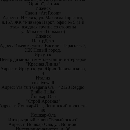
"Орион", 2 этаж
Ижевск
Салон «Art Room»
Адрес: г. Ижевск, ул. Максима Горького,
д.157, ЖК "Ривьера Парк", офис № 5 (1-й
этаж, входная группа со стороны
ул.Максима Горького)
Ижевск
ЦентрДеко
Адрес: Ижевск, улица Василия Тарасова, 7,
ЖК Новый город.
Иркутск
Центр дизайна и комплектации интерьеров
"Красная Линия"
Адрес: г. Иркутск, ул. Юрия Левитанского,
4
Италия
creativewall
Адрес: Via Yuri Gagarin 6/a – 42123 Reggio
Emilia (Italia)
Йошкар-Ола
"Строй Арсенал"
Адрес: г. Йошкар-Ола, Ленинский проспект
49
Йошкар-Ола
Интерьерный салон "Белый эскиз"
Адрес: г. Йошкар-Ола, ул. Воинов-
Интернационалистов, д. 36