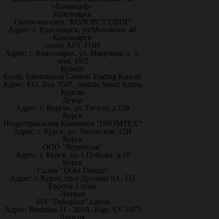
«Командор»
Красноярск
Салон-магазин "КОЛОРСТУДИЯ"
Адрес: г. Красноярск, ул.Молокова, 40
Красноярск
салон АРТ-ТОН
Адрес: г. Красноярск, ул. Маерчака, д. 1,
пом. 19/2
Кувейт
Exotic International General Trading Kuwait
Адрес: P.O. Box 3507, Jeddah, Saudi Arabia
Курган
Декор
Адрес: г. Курган, ул. Гоголя, д.128
Курск
Индустриальная Компания "ПРОМТЕХ"
Адрес: г. Курск, ул. Литовская, 12В
Курск
ООО "Вернисаж"
Адрес: г. Курск, пр-т Победы, д.10
Курск
Салон "Doka Design"
Адрес: г. Курск, пр-т Дружбы 9А, ТЦ
Европа 1 этаж
Латвия
SIA "Dekoplast" Latvia
Адрес: Piedrujas 11 - 203A, Riga, LV-1073
Липецк