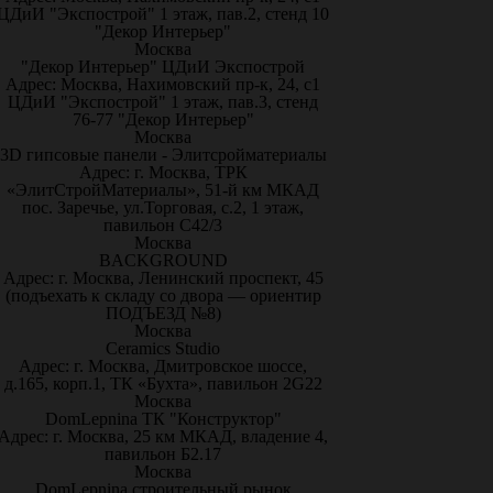
ЦДиИ "Экспострой" 1 этаж, пав.2, стенд 10
"Декор Интерьер"
Москва
"Декор Интерьер" ЦДиИ Экспострой
Адрес: Москва, Нахимовский пр-к, 24, с1
ЦДиИ "Экспострой" 1 этаж, пав.3, стенд
76-77 "Декор Интерьер"
Москва
3D гипсовые панели - Элитсройматериалы
Адрес: г. Москва, ТРК
«ЭлитСтройМатериалы», 51-й км МКАД
пос. Заречье, ул.Торговая, с.2, 1 этаж,
павильон С42/3
Москва
BACKGROUND
Адрес: г. Москва, Ленинский проспект, 45
(подъехать к складу со двора — ориентир
ПОДЪЕЗД №8)
Москва
Ceramics Studio
Адрес: г. Москва, Дмитровское шоссе,
д.165, корп.1, ТК «Бухта», павильон 2G22
Москва
DomLepnina ТК "Конструктор"
Адрес: г. Москва, 25 км МКАД, владение 4,
павильон Б2.17
Москва
DomLepnina строительный рынок