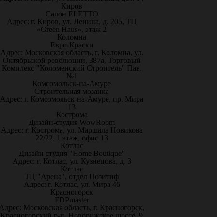
Киров
Салон ELETTO
Адрес: г. Киров, ул. Ленина, д. 205, ТЦ
«Green Haus», этаж 2
Коломна
Евро-Краски
Адрес: Московская область, г. Коломна, ул.
Октябрьской революции, 387а, Торговый
Комплекс "Коломенский Строитель" Пав.
№1
Комсомольск-на-Амуре
Строительная мозаика
Адрес: г. Комсомольск-на-Амуре, пр. Мира
13
Кострома
Дизайн-студия WowRoom
Адрес: г. Кострома, ул. Маршала Новикова
22/22, 1 этаж, офис 13
Котлас
Дизайн студия "Home Boutique"
Адрес: г. Котлас, ул. Кузнецова, д. 3
Котлас
ТЦ "Арена", отдел Позитиф
Адрес: г. Котлас, ул. Мира 46
Красногорск
FDPmaster
Адрес: Московская область, г. Красногорск,
Красногорский р-н, Новорижское шоссе, 9