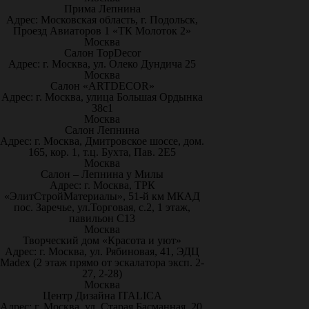
Прима Лепнина
Адрес: Московская область, г. Подольск,
Проезд Авиаторов 1 «ТК Молоток 2»
Москва
Салон TopDecor
Адрес: г. Москва, ул. Олеко Дундича 25
Москва
Салон «ARTDECOR»
Адрес: г. Москва, улица Большая Ордынка
38с1
Москва
Салон Лепнина
Адрес: г. Москва, Дмитровское шоссе, дом.
165, кор. 1, т.ц. Бухта, Пав. 2Е5
Москва
Салон – Лепнина у Милы
Адрес: г. Москва, ТРК
«ЭлитСтройМатериалы», 51-й км МКАД
пос. Заречье, ул.Торговая, с.2, 1 этаж,
павильон С13
Москва
Творческий дом «Красота и уют»
Адрес: г. Москва, ул. Рябиновая, 41, ЭДЦ
Madex (2 этаж прямо от эскалатора эксп. 2-
27, 2-28)
Москва
Центр Дизайна ITALICA
Адрес: г. Москва, ул. Старая Басманная, 20,