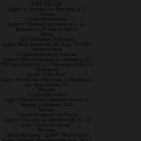
LIFE DÉCOR
Адрес: г. Липецк, пл. Торговая, д. 2
Липецк
Салон «M`Interiors»
Адрес: г. Липецк, Липецкая обл., ул.
Неделина д.10 пом. 8 офис 1
Литва
SIA "Dekoplast" Lithuania
Адрес: Mazā Krasta iela, 83, Rīga, LV-1003
Магнитогорск
Отделочный центр Счастье
Адрес: г. Магнитогорск, ул. Ленина д.115
(ТЦ Европейский); ул. Советская д.160 «А»
Махачкала
Салон "Элит Пол"
Адрес: Республика Дагестан, г. Махачкала,
ул. Ирчи казака, 71
Моздок
Студия PROGress
Адрес: Республике Северная Осетия, г.
Моздок, ул.Кирова, 145а
Москва
"Декор Интерьер" Тц Город
Адрес: г. Москва, ш. Энтузиастов, 12, 3й
этаж, "Декор Интерьер"
Москва
"Декор Интерьер" ЦДиИ "Экспострой"
Адрес: Москва, Нахимовский пр-к, 24, с1