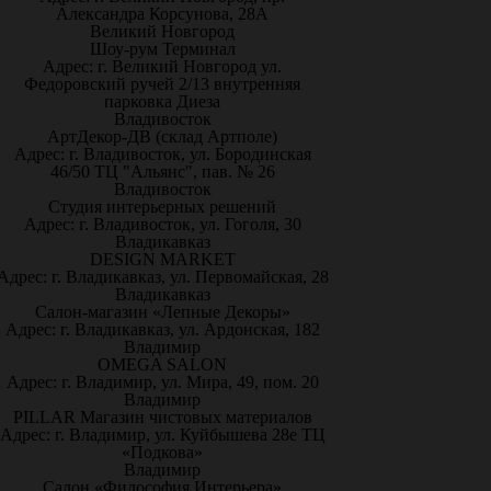
Александра Корсунова, 28А
Великий Новгород
Шоу-рум Терминал
Адрес: г. Великий Новгород ул.
Федоровский ручей 2/13 внутренняя
парковка Диеза
Владивосток
АртДекор-ДВ (склад Артполе)
Адрес: г. Владивосток, ул. Бородинская
46/50 ТЦ "Альянс", пав. № 26
Владивосток
Студия интерьерных решений
Адрес: г. Владивосток, ул. Гоголя, 30
Владикавказ
DESIGN MARKET
Адрес: г. Владикавказ, ул. Первомайская, 28
Владикавказ
Салон-магазин «Лепные Декоры»
Адрес: г. Владикавказ, ул. Ардонская, 182
Владимир
OMEGA SALON
Адрес: г. Владимир, ул. Мира, 49, пом. 20
Владимир
PILLAR Магазин чистовых материалов
Адрес: г. Владимир, ул. Куйбышева 28е ТЦ
«Подкова»
Владимир
Салон «Философия Интерьера»