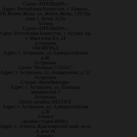
Салон «ПРЕМЬЕРА»
Адрес: Республика Казахстан, г. Алматы,
ТК Жибек Жолы, ул. Жибек Жолы, 135/10а,
этаж 1, бутик А23а
Астана
Салон «ПРЕМЬЕРА»
Адрес: Республика Казахстан, г. Астана, пр-
т. Мангилик Ел, 24
Астрахань
ОБОИГРАД
Адрес: г. Астрахань, ул.Адмиралтейская
д.46
Астрахань
Салон "Великая СТЕНА"
Адрес: г. Астрахань, ул. Ахшарумова, д. 52
Астрахань
Студия «Brend&design»
Адрес: г. Астрахань, ул. Площадь
декабристов 7
Астрахань
Центр дизайна DECOLE
Адрес: г. Астрахань, ул. Адмиралтейская
д.30
Ачинск
Дизайн-студия ИРМА
Адрес: г. Ачинск, Красноярский край, м-он
4, дом 14
Барнаул