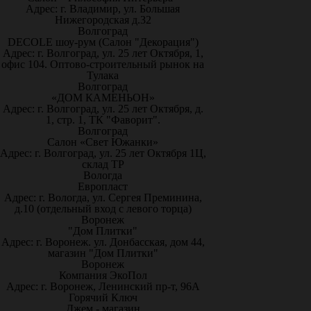
Адрес: г. Владимир, ул. Большая
Нижегородская д.32
Волгоград
DECOLE шоу-рум (Салон "Декорация")
Адрес: г. Волгоград, ул. 25 лет Октября, 1,
офис 104. Оптово-строительный рынок на
Тулака
Волгоград
«ДОМ КАМЕНЬОН»
Адрес: г. Волгоград, ул. 25 лет Октября, д.
1, стр. 1, ТК "Фаворит".
Волгоград
Салон «Свет Южанки»
Адрес: г. Волгоград, ул. 25 лет Октября 1Ц,
склад ТР
Вологда
Европласт
Адрес: г. Вологда, ул. Сергея Преминина,
д.10 (отдельный вход с левого торца)
Воронеж
"Дом Плитки"
Адрес: г. Воронеж. ул. Донбасская, дом 44,
магазин "Дом Плитки"
Воронеж
Компания ЭкоПол
Адрес: г. Воронеж, Ленинский пр-т, 96А
Горячий Ключ
Джем - магазин