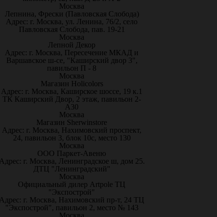
Москва
Лепнина, Фрески (Павловская Слобода)
Адрес: г. Москва, ул. Ленина, 76/2, село
Павловская Слобода, пав. 19-21
Москва
Лепной Декор
Адрес: г. Москва, Пересечение МКАД и
Варшавское ш-се, "Каширский двор 3",
павильон П - 8
Москва
Магазин Holicolors
Адрес: г. Москва, Каширское шоссе, 19 к.1
ТК Каширский Двор, 2 этаж, павильон 2-
А30
Москва
Магазин Sherwinstore
Адрес: г. Москва, Нахимовский проспект,
24, павильон 3, блок 10с, место 130
Москва
ООО Паркет-Авeню
Адрес: г. Москва, Ленинградское ш, дом 25.
ДТЦ "Ленинградский"
Москва
Официальный дилер Artpole ТЦ
"Экспострой"
Адрес: г. Москва, Нахимовский пр-т, 24 ТЦ
"Экспострой", павильон 2, место № 143
Москва