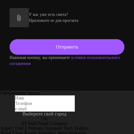
У вас уже есть смета?
Приложите ее для просчета
Нажимая кнопку, вы принимаете
условия пользовательского
соглашения
Оформление заказа
Выберите свой город
UK
3D Wall Panel Company
Адрес: Unit 1 Nelsons Transport Yard, Halifax
Road Cross Roads, Keighley, West Yorkshire,