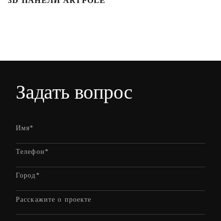
3D ПАНЕЛИ ARTPOLE
Л
Задать вопрос