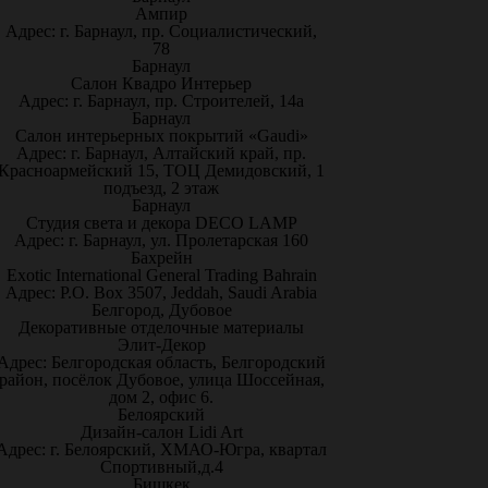
Ампир
Адрес: г. Барнаул, пр. Социалистический,
78
Барнаул
Салон Квадро Интерьер
Адрес: г. Барнаул, пр. Строителей, 14а
Барнаул
Салон интерьерных покрытий «Gaudi»
Адрес: г. Барнаул, Алтайский край, пр.
Красноармейский 15, ТОЦ Демидовский, 1
подъезд, 2 этаж
Барнаул
Студия света и декора DECO LAMP
Адрес: г. Барнаул, ул. Пролетарская 160
Бахрейн
Exotic International General Trading Bahrain
Адрес: P.O. Box 3507, Jeddah, Saudi Arabia
Белгород, Дубовое
Декоративные отделочные материалы
Элит-Декор
Адрес: Белгородская область, Белгородский
район, посёлок Дубовое, улица Шоссейная,
дом 2, офис 6.
Белоярский
Дизайн-салон Lidi Art
Адрес: г. Белоярский, ХМАО-Югра, квартал
Спортивный,д.4
Бишкек