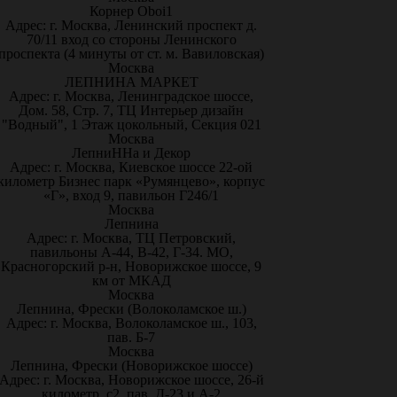
Корнер Oboi1
Адрес: г. Москва, Ленинский проспект д.
70/11 вход со стороны Ленинского
проспекта (4 минуты от ст. м. Вавиловская)
Москва
ЛЕПНИНА МАРКЕТ
Адрес: г. Москва, Ленинградское шоссе,
Дом. 58, Стр. 7, ТЦ Интерьер дизайн
"Водный", 1 Этаж цокольный, Секция 021
Москва
ЛепниННа и Декор
Адрес: г. Москва, Киевское шоссе 22-ой
километр Бизнес парк «Румянцево», корпус
«Г», вход 9, павильон Г246/1
Москва
Лепнина
Адрес: г. Москва, ТЦ Петровский,
павильоны А-44, В-42, Г-34. МО,
Красногорский р-н, Новорижское шоссе, 9
км от МКАД
Москва
Лепнина, Фрески (Волоколамское ш.)
Адрес: г. Москва, Волоколамское ш., 103,
пав. Б-7
Москва
Лепнина, Фрески (Новорижское шоссе)
Адрес: г. Москва, Новорижское шоссе, 26-й
километр, с2, пав. Д-23 и А-2