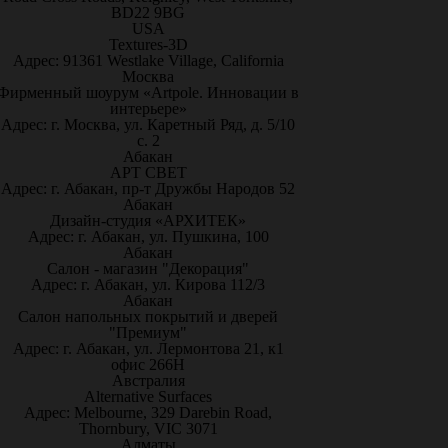
BD22 9BG
USA
Textures-3D
Адрес: 91361 Westlake Village, California
Москва
Фирменный шоурум «Artpole. Инновации в
интерьере»
Адрес: г. Москва, ул. Каретный Ряд, д. 5/10
с. 2
Абакан
АРТ СВЕТ
Адрес: г. Абакан, пр-т Дружбы Народов 52
Абакан
Дизайн-студия «АРХИТЕК»
Адрес: г. Абакан, ул. Пушкина, 100
Абакан
Салон - магазин "Декорация"
Адрес: г. Абакан, ул. Кирова 112/3
Абакан
Салон напольных покрытий и дверей
"Премиум"
Адрес: г. Абакан, ул. Лермонтова 21, к1
офис 266Н
Австралия
Alternative Surfaces
Адрес: Melbourne, 329 Darebin Road,
Thornbury, VIC 3071
Алматы