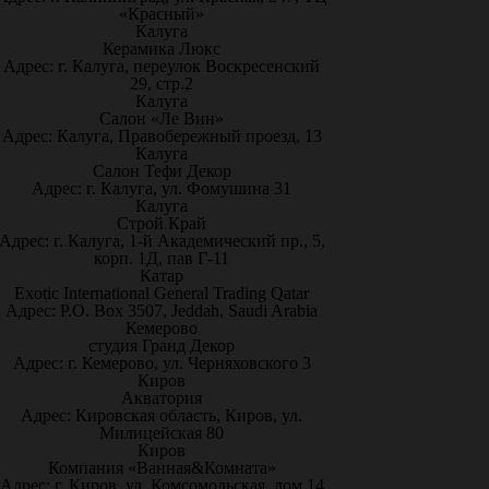
«Красный»
Калуга
Керамика Люкс
Адрес: г. Калуга, переулок Воскресенский
29, стр.2
Калуга
Салон «Ле Вин»
Адрес: Калуга, Правобережный проезд, 13
Калуга
Салон Тефи Декор
Адрес: г. Калуга, ул. Фомушина 31
Калуга
Строй Край
Адрес: г. Калуга, 1-й Академический пр., 5,
корп. 1Д, пав Г-11
Катар
Exotic International General Trading Qatar
Адрес: P.O. Box 3507, Jeddah, Saudi Arabia
Кемерово
студия Гранд Декор
Адрес: г. Кемерово, ул. Черняховского 3
Киров
Акватория
Адрес: Кировская область, Киров, ул.
Милицейская 80
Киров
Компания «Ванная&Комната»
Адрес: г. Киров, ул. Комсомольская, дом 14