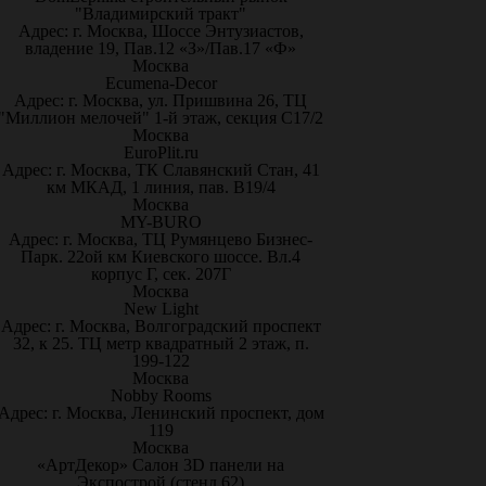
"Владимирский тракт"
Адрес: г. Москва, Шоссе Энтузиастов,
владение 19, Пав.12 «З»/Пав.17 «Ф»
Москва
Ecumena-Decor
Адрес: г. Москва, ул. Пришвина 26, ТЦ
"Миллион мелочей" 1-й этаж, секция С17/2
Москва
EuroPlit.ru
Адрес: г. Москва, ТК Славянский Стан, 41
км МКАД, 1 линия, пав. В19/4
Москва
MY-BURO
Адрес: г. Москва, ТЦ Румянцево Бизнес-
Парк. 22ой км Киевского шоссе. Вл.4
корпус Г, сек. 207Г
Москва
New Light
Адрес: г. Москва, Волгоградский проспект
32, к 25. ТЦ метр квадратный 2 этаж, п.
199-122
Москва
Nobby Rooms
Адрес: г. Москва, Ленинский проспект, дом
119
Москва
«АртДекор» Салон 3D панели на
Экспострой (стенд 62)