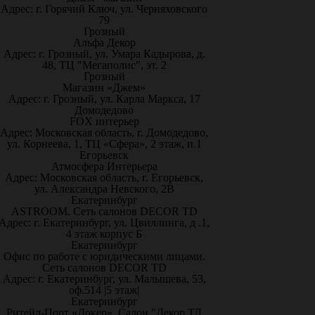
Адрес: г. Горячий Ключ, ул. Черняховского
79
Грозный
Альфа Декор
Адрес: г. Грозный, ул. Умара Кадырова, д.
48, ТЦ "Мегаполис", эт. 2
Грозный
Магазин «Джем»
Адрес: г. Грозный, ул. Карла Маркса, 17
Домодедово
FOX интерьер
Адрес: Московская область, г. Домодедово,
ул. Корнеева, 1, ТЦ «Сфера», 2 этаж, п.1
Егорьевск
Атмосфера Интерьера
Адрес: Московская область, г. Егорьевск,
ул. Александра Невского, 2В
Екатеринбург
ASTROOM. Сеть салонов DECOR TD
Адрес: г. Екатеринбург, ул. Цвиллинга, д .1,
4 этаж корпус Б
Екатеринбург
Офис по работе с юридическими лицами.
Сеть салонов DECOR TD
Адрес: г. Екатеринбург, ул. Малышева, 53,
оф.514 |5 этаж|
Екатеринбург
Ритейл-Порт «Докер», Салон "Декор ТД