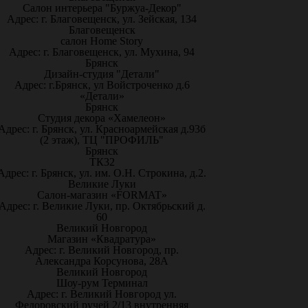
Салон интерьера "Буржуа-Декор"
Адрес: г. Благовещенск, ул. Зейская, 134
Благовещенск
салон Home Story
Адрес: г. Благовещенск, ул. Мухина, 94
Брянск
Дизайн-студия "Детали"
Адрес: г.Брянск, ул Войстроченко д.6
«Детали»
Брянск
Студия декора «Хамелеон»
Адрес: г. Брянск, ул. Красноармейская д.93б
(2 этаж), ТЦ "ПРОФИЛЬ"
Брянск
ТК32
Адрес: г. Брянск, ул. им. О.Н. Строкина, д.2.
Великие Луки
Салон-магазин «FORMAT»
Адрес: г. Великие Луки, пр. Октябрьский д.
60
Великий Новгород
Магазин «Квадратура»
Адрес: г. Великий Новгород, пр.
Александра Корсунова, 28А
Великий Новгород
Шоу-рум Терминал
Адрес: г. Великий Новгород ул.
Федоровский ручей 2/13 внутренняя