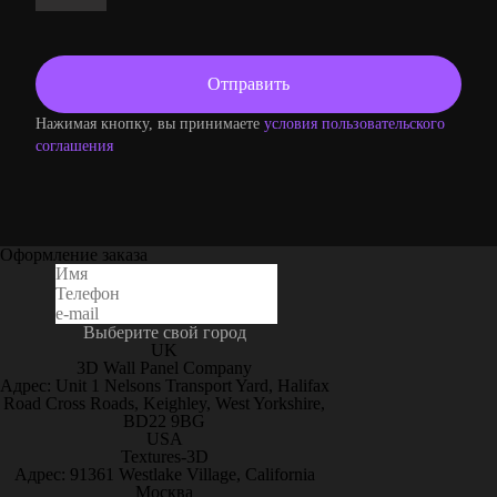
Нажимая кнопку, вы принимаете
условия пользовательского
соглашения
Оформление заказа
Выберите свой город
UK
3D Wall Panel Company
Адрес: Unit 1 Nelsons Transport Yard, Halifax
Road Cross Roads, Keighley, West Yorkshire,
BD22 9BG
USA
Textures-3D
Адрес: 91361 Westlake Village, California
Москва