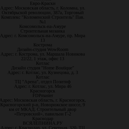
Евро-Краски
Адрес: Московская область, г. Коломна, ул.
Октябрьской революции, 387а, Торговый
Комплекс "Коломенский Строитель" Пав.
№1
Комсомольск-на-Амуре
Строительная мозаика
Адрес: г. Комсомольск-на-Амуре, пр. Мира
13
Кострома
Дизайн-студия WowRoom
Адрес: г. Кострома, ул. Маршала Новикова
22/22, 1 этаж, офис 13
Котлас
Дизайн студия "Home Boutique"
Адрес: г. Котлас, ул. Кузнецова, д. 3
Котлас
ТЦ "Арена", отдел Позитиф
Адрес: г. Котлас, ул. Мира 46
Красногорск
FDPmaster
Адрес: Московская область, г. Красногорск,
Красногорский р-н, Новорижское шоссе, 9
км от МКАД. Строительный двор
«Петровский», павильон Г-2
Краснодар
ВСЯЛЕПНИНА.РУ
Адрес: г. Краснодар, ул. Северная, 320, ТЦ