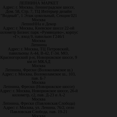
ЛЕПНИНА МАРКЕТ
Адрес: г. Москва, Ленинградское шоссе,
Дом. 58, Стр. 7, ТЦ Интерьер дизайн
"Водный", 1 Этаж цокольный, Секция 021
Москва
ЛепниННа и Декор
Адрес: г. Москва, Киевское шоссе 22-ой
километр Бизнес парк «Румянцево», корпус
«Г», вход 9, павильон Г246/1
Москва
Лепнина
Адрес: г. Москва, ТЦ Петровский,
павильоны А-44, В-42, Г-34. МО,
Красногорский р-н, Новорижское шоссе, 9
км от МКАД
Москва
Лепнина, Фрески (Волоколамское ш.)
Адрес: г. Москва, Волоколамское ш., 103,
пав. Б-7
Москва
Лепнина, Фрески (Новорижское шоссе)
Адрес: г. Москва, Новорижское шоссе, 26-й
километр, с2, пав. Д-23 и А-2
Москва
Лепнина, Фрески (Павловская Слобода)
Адрес: г. Москва, ул. Ленина, 76/2, село
Павловская Слобода, пав. 19-21
Москва