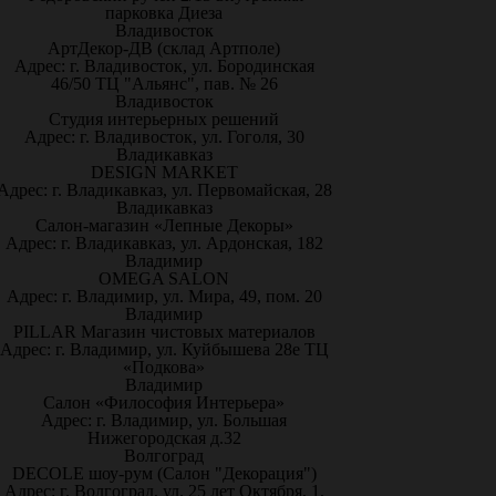
парковка Диеза
Владивосток
АртДекор-ДВ (склад Артполе)
Адрес: г. Владивосток, ул. Бородинская
46/50 ТЦ "Альянс", пав. № 26
Владивосток
Студия интерьерных решений
Адрес: г. Владивосток, ул. Гоголя, 30
Владикавказ
DESIGN MARKET
Адрес: г. Владикавказ, ул. Первомайская, 28
Владикавказ
Салон-магазин «Лепные Декоры»
Адрес: г. Владикавказ, ул. Ардонская, 182
Владимир
OMEGA SALON
Адрес: г. Владимир, ул. Мира, 49, пом. 20
Владимир
PILLAR Магазин чистовых материалов
Адрес: г. Владимир, ул. Куйбышева 28е ТЦ
«Подкова»
Владимир
Салон «Философия Интерьера»
Адрес: г. Владимир, ул. Большая
Нижегородская д.32
Волгоград
DECOLE шоу-рум (Салон "Декорация")
Адрес: г. Волгоград, ул. 25 лет Октября, 1,