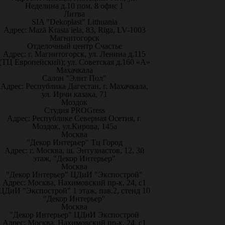
Неделина д.10 пом. 8 офис 1
Литва
SIA "Dekoplast" Lithuania
Адрес: Mazā Krasta iela, 83, Rīga, LV-1003
Магнитогорск
Отделочный центр Счастье
Адрес: г. Магнитогорск, ул. Ленина д.115
(ТЦ Европейский); ул. Советская д.160 «А»
Махачкала
Салон "Элит Пол"
Адрес: Республика Дагестан, г. Махачкала,
ул. Ирчи казака, 71
Моздок
Студия PROGress
Адрес: Республике Северная Осетия, г.
Моздок, ул.Кирова, 145а
Москва
"Декор Интерьер" Тц Город
Адрес: г. Москва, ш. Энтузиастов, 12, 3й
этаж, "Декор Интерьер"
Москва
"Декор Интерьер" ЦДиИ "Экспострой"
Адрес: Москва, Нахимовский пр-к, 24, с1
ЦДиИ "Экспострой" 1 этаж, пав.2, стенд 10
"Декор Интерьер"
Москва
"Декор Интерьер" ЦДиИ Экспострой
Адрес: Москва, Нахимовский пр-к, 24, с1