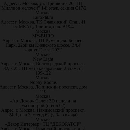
Адрес: г. Москва, ул. Пришвина 26, ТЦ
"Миллион мелочей" 1-й этаж, секция С17/2
Москва
EuroPlit.ru
Адрес: г. Москва, ТК Славянский Стан, 41
км МКАД, 1 линия, пав. В19/4
Москва
MY-BURO
Адрес: г. Москва, ТЦ Румянцево Бизнес-
Парк. 22ой км Киевского шоссе. Вл.4
корпус Г, сек. 207Г
Москва
New Light
Адрес: г. Москва, Волгоградский проспект
32, к 25. ТЦ метр квадратный 2 этаж, п.
199-122
Москва
Nobby Rooms
Адрес: г. Москва, Ленинский проспект, дом
119
Москва
«АртДекор» Салон 3D панели на
Экспострой (стенд 62)
Адрес: г. Москва, Нахимовский проспект,
24с1, пав.3, стенд 62 (у 3-го входа)
Москва
«Декор Интерьер» ТЦ "ДЕКОРАТОР"
Адрес: г. Москва, Рязанский проспект, д. 2,