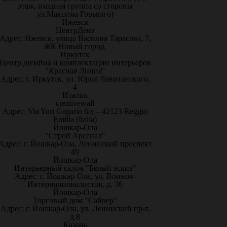
этаж, входная группа со стороны
ул.Максима Горького)
Ижевск
ЦентрДеко
Адрес: Ижевск, улица Василия Тарасова, 7,
ЖК Новый город.
Иркутск
Центр дизайна и комплектации интерьеров
"Красная Линия"
Адрес: г. Иркутск, ул. Юрия Левитанского,
4
Италия
creativewall
Адрес: Via Yuri Gagarin 6/a – 42123 Reggio
Emilia (Italia)
Йошкар-Ола
"Строй Арсенал"
Адрес: г. Йошкар-Ола, Ленинский проспект
49
Йошкар-Ола
Интерьерный салон "Белый эскиз"
Адрес: г. Йошкар-Ола, ул. Воинов-
Интернационалистов, д. 36
Йошкар-Ола
Торговый дом "Сайвер"
Адрес: г. Йошкар-Ола, ул. Ленинский пр-т,
д.8
Казань