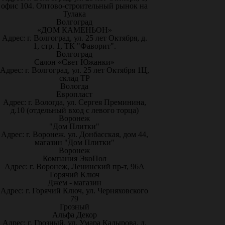
офис 104. Оптово-строительный рынок на
Тулака
Волгоград
«ДОМ КАМЕНЬОН»
Адрес: г. Волгоград, ул. 25 лет Октября, д.
1, стр. 1, ТК "Фаворит".
Волгоград
Салон «Свет Южанки»
Адрес: г. Волгоград, ул. 25 лет Октября 1Ц,
склад ТР
Вологда
Европласт
Адрес: г. Вологда, ул. Сергея Преминина,
д.10 (отдельный вход с левого торца)
Воронеж
"Дом Плитки"
Адрес: г. Воронеж. ул. Донбасская, дом 44,
магазин "Дом Плитки"
Воронеж
Компания ЭкоПол
Адрес: г. Воронеж, Ленинский пр-т, 96А
Горячий Ключ
Джем - магазин
Адрес: г. Горячий Ключ, ул. Черняховского
79
Грозный
Альфа Декор
Адрес: г. Грозный, ул. Умара Кадырова, д.