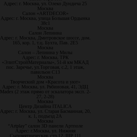
Адрес: г. Москва, ул. Олеко Дундича 25
Москва
Салон «ARTDECOR»
Адрес: г. Москва, улица Большая Ордынка
38с1
Москва
Салон Лепнина
Адрес: г. Москва, Дмитровское шоссе, дом.
165, кор. 1, т.ц. Бухта, Пав. 2Е5
Москва
Салон – Лепнина у Милы
Адрес: г. Москва, ТРК
«ЭлитСтройМатериалы», 51-й км МКАД
пос. Заречье, ул.Торговая, с.2, 1 этаж,
павильон С13
Москва
Творческий дом «Красота и уют»
Адрес: г. Москва, ул. Рябиновая, 41, ЭДЦ
Madex (2 этаж прямо от эскалатора эксп. 2-
27, 2-28)
Москва
Центр Дизайна ITALICA
Адрес: г. Москва, ул. Старая Басманная, 20,
к. 1, подъезд 2А
Москва
“Artplay” салон 3D панели Артполе
Адрес: г.Москва, ул. Нижняя
Сыромятническая, стр.12, ШР 111