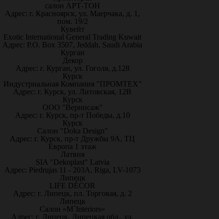
салон АРТ-ТОН
Адрес: г. Красноярск, ул. Маерчака, д. 1,
пом. 19/2
Кувейт
Exotic International General Trading Kuwait
Адрес: P.O. Box 3507, Jeddah, Saudi Arabia
Курган
Декор
Адрес: г. Курган, ул. Гоголя, д.128
Курск
Индустриальная Компания "ПРОМТЕХ"
Адрес: г. Курск, ул. Литовская, 12В
Курск
ООО "Вернисаж"
Адрес: г. Курск, пр-т Победы, д.10
Курск
Салон "Doka Design"
Адрес: г. Курск, пр-т Дружбы 9А, ТЦ
Европа 1 этаж
Латвия
SIA "Dekoplast" Latvia
Адрес: Piedrujas 11 - 203A, Riga, LV-1073
Липецк
LIFE DÉCOR
Адрес: г. Липецк, пл. Торговая, д. 2
Липецк
Салон «M`Interiors»
Адрес: г. Липецк, Липецкая обл., ул.