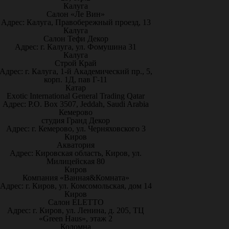
Калуга
Салон «Ле Вин»
Адрес: Калуга, Правобережный проезд, 13
Калуга
Салон Тефи Декор
Адрес: г. Калуга, ул. Фомушина 31
Калуга
Строй Край
Адрес: г. Калуга, 1-й Академический пр., 5,
корп. 1Д, пав Г-11
Катар
Exotic International General Trading Qatar
Адрес: P.O. Box 3507, Jeddah, Saudi Arabia
Кемерово
студия Гранд Декор
Адрес: г. Кемерово, ул. Черняховского 3
Киров
Акватория
Адрес: Кировская область, Киров, ул.
Милицейская 80
Киров
Компания «Ванная&Комната»
Адрес: г. Киров, ул. Комсомольская, дом 14
Киров
Салон ELETTO
Адрес: г. Киров, ул. Ленина, д. 205, ТЦ
«Green Haus», этаж 2
Коломна