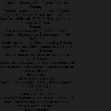
Адрес: г. Барнаул, пр. Строителей, 14а
Барнаул
Салон интерьерных покрытий «Gaudi»
Адрес: г. Барнаул, Алтайский край, пр.
Красноармейский 15, ТОЦ Демидовский, 1
подъезд, 2 этаж
Барнаул
Студия света и декора DECO LAMP
Адрес: г. Барнаул, ул. Пролетарская 160
Бахрейн
Exotic International General Trading Bahrain
Адрес: P.O. Box 3507, Jeddah, Saudi Arabia
Белгород, Дубовое
Декоративные отделочные материалы
Элит-Декор
Адрес: Белгородская область, Белгородский
район, посёлок Дубовое, улица Шоссейная,
дом 2, офис 6.
Белоярский
Дизайн-салон Lidi Art
Адрес: г. Белоярский, ХМАО-Югра, квартал
Спортивный,д.4
Бишкек
Салон «ПРЕМЬЕРА»
Адрес: Республика Киргизия, г. Бишкек, ул.
Льва Толстого 36к, торговый комплекс
Мега Мастер, бутик Г3
Благовещенск