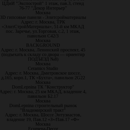
ЦДиИ "Экспострой" 1 этаж, пав.3, стенд
76-77 "Декор Интерьер"
Москва
3D гипсовые панели - Элитсройматериалы
Адрес: г. Москва, ТРК
«ЭлитСтройМатериалы», 51-й км МКАД
пос. Заречье, ул.Торговая, с.2, 1 этаж,
павильон С42/3
Москва
BACKGROUND
Адрес: г. Москва, Ленинский проспект, 45
(подъехать к складу со двора — ориентир
ПОДЪЕЗД №8)
Москва
Ceramics Studio
Адрес: г. Москва, Дмитровское шоссе,
д.165, корп.1, ТК «Бухта», павильон 2G22
Москва
DomLepnina ТК "Конструктор"
Адрес: г. Москва, 25 км МКАД, владение 4,
павильон Б2.17
Москва
DomLepnina строительный рынок
"Владимирский тракт"
Адрес: г. Москва, Шоссе Энтузиастов,
владение 19, Пав.12 «З»/Пав.17 «Ф»
Москва
Ecumena-Decor