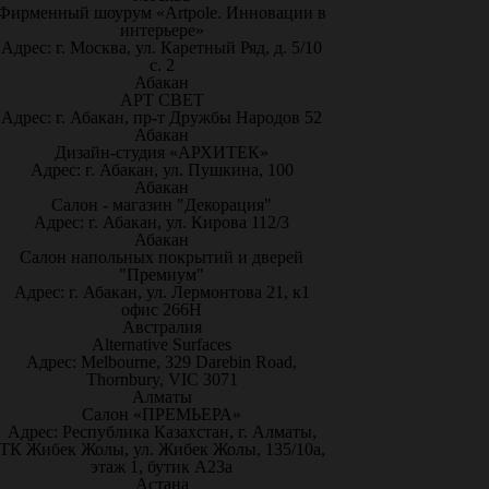
Фирменный шоурум «Artpole. Инновации в
интерьере»
Адрес: г. Москва, ул. Каретный Ряд, д. 5/10
с. 2
Абакан
АРТ СВЕТ
Адрес: г. Абакан, пр-т Дружбы Народов 52
Абакан
Дизайн-студия «АРХИТЕК»
Адрес: г. Абакан, ул. Пушкина, 100
Абакан
Салон - магазин "Декорация"
Адрес: г. Абакан, ул. Кирова 112/3
Абакан
Салон напольных покрытий и дверей
"Премиум"
Адрес: г. Абакан, ул. Лермонтова 21, к1
офис 266Н
Австралия
Alternative Surfaces
Адрес: Melbourne, 329 Darebin Road,
Thornbury, VIC 3071
Алматы
Салон «ПРЕМЬЕРА»
Адрес: Республика Казахстан, г. Алматы,
ТК Жибек Жолы, ул. Жибек Жолы, 135/10а,
этаж 1, бутик А23а
Астана