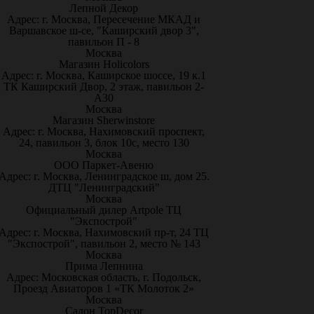
Лепной Декор
Адрес: г. Москва, Пересечение МКАД и
Варшавское ш-се, "Каширский двор 3",
павильон П - 8
Москва
Магазин Holicolors
Адрес: г. Москва, Каширское шоссе, 19 к.1
ТК Каширский Двор, 2 этаж, павильон 2-
А30
Москва
Магазин Sherwinstore
Адрес: г. Москва, Нахимовский проспект,
24, павильон 3, блок 10с, место 130
Москва
ООО Паркет-Авeню
Адрес: г. Москва, Ленинградское ш, дом 25.
ДТЦ "Ленинградский"
Москва
Официальный дилер Artpole ТЦ
"Экспострой"
Адрес: г. Москва, Нахимовский пр-т, 24 ТЦ
"Экспострой", павильон 2, место № 143
Москва
Прима Лепнина
Адрес: Московская область, г. Подольск,
Проезд Авиаторов 1 «ТК Молоток 2»
Москва
Салон TopDecor