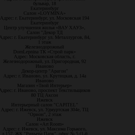
бульвар, 18
Екатеринбург
Салон «LOYMINA»
Адрес: г. Екатеринбург, ул. Московская 194
Екатеринбург
Центр улучшения жилья «ВАУ ХАУЗ»,
Салон "Декор ТД
Адрес: г. Екатеринбург ул. Металлургов, 84,
1 этаж
Железнодорожный
DomLepnina ТК «Строй парк»
Адрес: Московская область, г.
Железнодорожный, ул. Пригородная, 92
Иваново
Декор-центр "Арагон"
Адрес: г. Иваново, ул. Крутицкая, д. 14а
Иваново
Магазин «Твой Интерьер»
Адрес: г. Иваново, проспект Текстильщиков
80 ТЦ Аксон
Ижевск
Интерьерный салон "CAPITEL"
Адрес: г. Ижевск, ул. Удмуртская 304е, ТЦ
"Орион", 2 этаж
Ижевск
Салон «Art Room»
Адрес: г. Ижевск, ул. Максима Горького,
д.157, ЖК "Ривьера Парк", офис № 5 (1-й