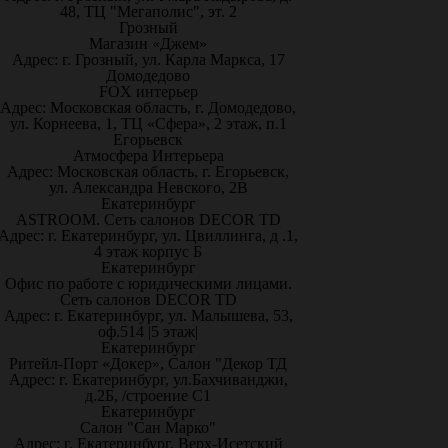
48, ТЦ "Мегаполис", эт. 2
Грозный
Магазин «Джем»
Адрес: г. Грозный, ул. Карла Маркса, 17
Домодедово
FOX интерьер
Адрес: Московская область, г. Домодедово,
ул. Корнеева, 1, ТЦ «Сфера», 2 этаж, п.1
Егорьевск
Атмосфера Интерьера
Адрес: Московская область, г. Егорьевск,
ул. Александра Невского, 2В
Екатеринбург
ASTROOM. Сеть салонов DECOR TD
Адрес: г. Екатеринбург, ул. Цвиллинга, д .1,
4 этаж корпус Б
Екатеринбург
Офис по работе с юридическими лицами.
Сеть салонов DECOR TD
Адрес: г. Екатеринбург, ул. Малышева, 53,
оф.514 |5 этаж|
Екатеринбург
Ритейл-Порт «Докер», Салон "Декор ТД
Адрес: г. Екатеринбург, ул.Бахчиванджи,
д.2Б, /строение С1
Екатеринбург
Салон "Сан Марко"
Адрес: г. Екатеринбург, Верх-Исетский