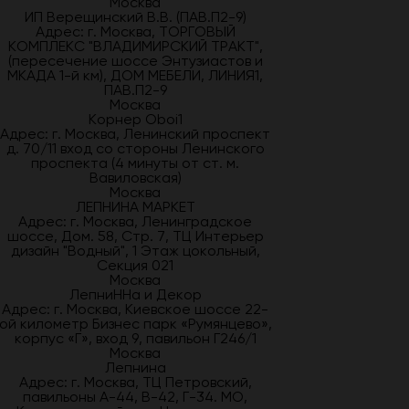
Москва
ИП Верещинский В.В. (ПАВ.П2-9)
Адрес: г. Москва, ТОРГОВЫЙ
КОМПЛЕКС "ВЛАДИМИРСКИЙ ТРАКТ",
(пересечение шоссе Энтузиастов и
МКАДА 1-й км), ДОМ МЕБЕЛИ, ЛИНИЯ1,
ПАВ.П2-9
Москва
Корнер Oboi1
Адрес: г. Москва, Ленинский проспект
д. 70/11 вход со стороны Ленинского
проспекта (4 минуты от ст. м.
Вавиловская)
Москва
ЛЕПНИНА МАРКЕТ
Адрес: г. Москва, Ленинградское
шоссе, Дом. 58, Стр. 7, ТЦ Интерьер
дизайн "Водный", 1 Этаж цокольный,
Секция 021
Москва
ЛепниННа и Декор
Адрес: г. Москва, Киевское шоссе 22-
ой километр Бизнес парк «Румянцево»,
корпус «Г», вход 9, павильон Г246/1
Москва
Лепнина
Адрес: г. Москва, ТЦ Петровский,
павильоны А-44, В-42, Г-34. МО,