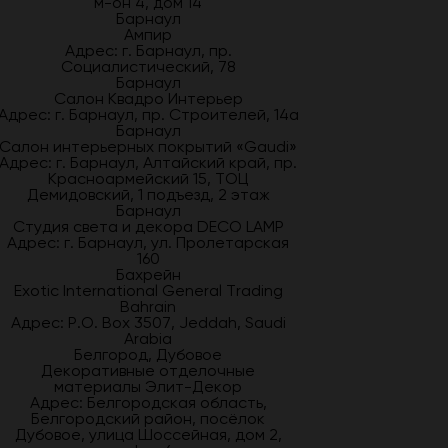
м-он 4, дом 14
Барнаул
Ампир
Адрес: г. Барнаул, пр.
Социалистический, 78
Барнаул
Салон Квадро Интерьер
Адрес: г. Барнаул, пр. Строителей, 14а
Барнаул
Салон интерьерных покрытий «Gaudi»
Адрес: г. Барнаул, Алтайский край, пр.
Красноармейский 15, ТОЦ
Демидовский, 1 подъезд, 2 этаж
Барнаул
Студия света и декора DECO LAMP
Адрес: г. Барнаул, ул. Пролетарская
160
Бахрейн
Exotic International General Trading
Bahrain
Адрес: P.O. Box 3507, Jeddah, Saudi
Arabia
Белгород, Дубовое
Декоративные отделочные
материалы Элит-Декор
Адрес: Белгородская область,
Белгородский район, посёлок
Дубовое, улица Шоссейная, дом 2,