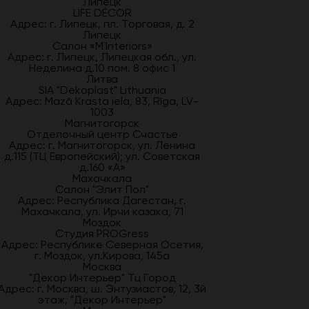
Липецк
LIFE DÉCOR
Адрес: г. Липецк, пл. Торговая, д. 2
Липецк
Салон «M`Interiors»
Адрес: г. Липецк, Липецкая обл., ул.
Неделина д.10 пом. 8 офис 1
Литва
SIA "Dekoplast" Lithuania
Адрес: Mazā Krasta iela, 83, Rīga, LV-
1003
Магнитогорск
Отделочный центр Счастье
Адрес: г. Магнитогорск, ул. Ленина
д.115 (ТЦ Европейский); ул. Советская
д.160 «А»
Махачкала
Салон "Элит Пол"
Адрес: Республика Дагестан, г.
Махачкала, ул. Ирчи казака, 71
Моздок
Студия PROGress
Адрес: Республике Северная Осетия,
г. Моздок, ул.Кирова, 145а
Москва
"Декор Интерьер" Тц Город
Адрес: г. Москва, ш. Энтузиастов, 12, 3й
этаж, "Декор Интерьер"