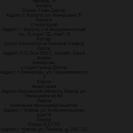
проезд, 13
Калуга
Салон Тефи Декор
Адрес: г. Калуга, ул. Фомушина 31
Калуга
Строй Край
Адрес: г. Калуга, 1-й Академический
пр., 5, корп. 1Д, пав Г-11
Катар
Exotic International General Trading
Qatar
Адрес: P.O. Box 3507, Jeddah, Saudi
Arabia
Кемерово
студия Гранд Декор
Адрес: г. Кемерово, ул. Черняховского
3
Киров
Акватория
Адрес: Кировская область, Киров, ул.
Милицейская 80
Киров
Компания «Ванная&Комната»
Адрес: г. Киров, ул. Комсомольская,
дом 14
Киров
Салон ELETTO
Адрес: г. Киров, ул. Ленина, д. 205, ТЦ