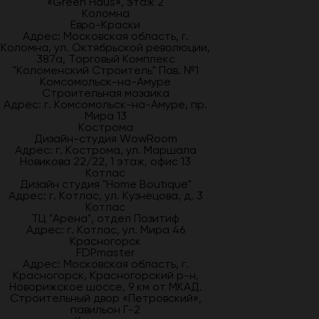
«Green Haus», этаж 2
Коломна
Евро-Краски
Адрес: Московская область, г.
Коломна, ул. Октябрьской революции,
387а, Торговый Комплекс
"Коломенский Строитель" Пав. №1
Комсомольск-на-Амуре
Строительная мозаика
Адрес: г. Комсомольск-на-Амуре, пр.
Мира 13
Кострома
Дизайн-студия WowRoom
Адрес: г. Кострома, ул. Маршала
Новикова 22/22, 1 этаж, офис 13
Котлас
Дизайн студия "Home Boutique"
Адрес: г. Котлас, ул. Кузнецова, д. 3
Котлас
ТЦ "Арена", отдел Позитиф
Адрес: г. Котлас, ул. Мира 46
Красногорск
FDPmaster
Адрес: Московская область, г.
Красногорск, Красногорский р-н,
Новорижское шоссе, 9 км от МКАД.
Строительный двор «Петровский»,
павильон Г-2