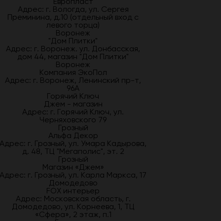
Европласт
Адрес: г. Вологда, ул. Сергея
Преминина, д.10 (отдельный вход с
левого торца)
Воронеж
"Дом Плитки"
Адрес: г. Воронеж. ул. Донбасская,
дом 44, магазин "Дом Плитки"
Воронеж
Компания ЭкоПол
Адрес: г. Воронеж, Ленинский пр-т,
96А
Горячий Ключ
Джем - магазин
Адрес: г. Горячий Ключ, ул.
Черняховского 79
Грозный
Альфа Декор
Адрес: г. Грозный, ул. Умара Кадырова,
д. 48, ТЦ "Мегаполис", эт. 2
Грозный
Магазин «Джем»
Адрес: г. Грозный, ул. Карла Маркса, 17
Домодедово
FOX интерьер
Адрес: Московская область, г.
Домодедово, ул. Корнеева, 1, ТЦ
«Сфера», 2 этаж, п.1