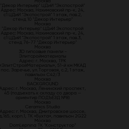
Москва
"Декор Интерьер" ЦДиИ "Экспострой"
Адрес: Москва, Нахимовский пр-к, 24,
с1 ЦДиИ "Экспострой" 1 этаж, пав.2,
стенд 10 "Декор Интерьер"
Москва
"Декор Интерьер" ЦДиИ Экспострой
Адрес: Москва, Нахимовский пр-к, 24,
с1 ЦДиИ "Экспострой" 1 этаж, пав.3,
стенд 76-77 "Декор Интерьер"
Москва
3D гипсовые панели -
Элитсройматериалы
Адрес: г. Москва, ТРК
«ЭлитСтройМатериалы», 51-й км МКАД
пос. Заречье, ул.Торговая, с.2, 1 этаж,
павильон С42/3
Москва
BACKGROUND
Адрес: г. Москва, Ленинский проспект,
45 (подъехать к складу со двора —
ориентир ПОДЪЕЗД №8)
Москва
Ceramics Studio
Адрес: г. Москва, Дмитровское шоссе,
д.165, корп.1, ТК «Бухта», павильон 2G22
Москва
DomLepnina ТК "Конструктор"