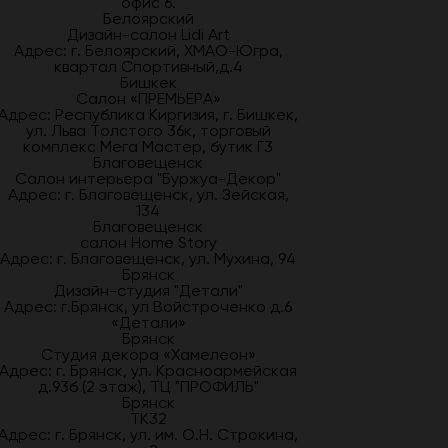
офис 6.
Белоярский
Дизайн-салон Lidi Art
Адрес: г. Белоярский, ХМАО-Югра,
квартал Спортивный,д.4
Бишкек
Салон «ПРЕМЬЕРА»
Адрес: Республика Киргизия, г. Бишкек,
ул. Льва Толстого 36к, торговый
комплекс Мега Мастер, бутик Г3
Благовещенск
Салон интерьера "Буржуа-Декор"
Адрес: г. Благовещенск, ул. Зейская,
134
Благовещенск
салон Home Story
Адрес: г. Благовещенск, ул. Мухина, 94
Брянск
Дизайн-студия "Детали"
Адрес: г.Брянск, ул Войстроченко д.6
«Детали»
Брянск
Студия декора «Хамелеон»
Адрес: г. Брянск, ул. Красноармейская
д.93б (2 этаж), ТЦ "ПРОФИЛЬ"
Брянск
ТК32
Адрес: г. Брянск, ул. им. О.Н. Строкина,