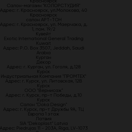
Красноярск
Салон-магазин "КОЛОРСТУДИЯ"
Адрес: г. Красноярск, ул.Молокова, 40
Красноярск
салон АРТ-ТОН
Адрес: г. Красноярск, ул. Маерчака, д.
1, пом. 19/2
Кувейт
Exotic International General Trading
Kuwait
Адрес: P.O. Box 3507, Jeddah, Saudi
Arabia
Курган
Декор
Адрес: г. Курган, ул. Гоголя, д.128
Курск
Индустриальная Компания "ПРОМТЕХ"
Адрес: г. Курск, ул. Литовская, 12В
Курск
ООО "Вернисаж"
Адрес: г. Курск, пр-т Победы, д.10
Курск
Салон "Doka Design"
Адрес: г. Курск, пр-т Дружбы 9А, ТЦ
Европа 1 этаж
Латвия
SIA "Dekoplast" Latvia
Адрес: Piedrujas 11 - 203A, Riga, LV-1073