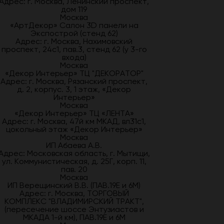
Адрес: г. Москва, Ленинский проспект,
дом 119
Москва
«АртДекор» Салон 3D панели на
Экспострой (стенд 62)
Адрес: г. Москва, Нахимовский
проспект, 24с1, пав.3, стенд 62 (у 3-го
входа)
Москва
«Декор Интерьер» ТЦ "ДЕКОРАТОР"
Адрес: г. Москва, Рязанский проспект,
д. 2, корпус. 3, 1 этаж, «Декор
Интерьер»
Москва
«Декор Интерьер» ТЦ «ЛЕНТА»
Адрес: г. Москва, 47й км МКАД, вл31с1,
цокольный этаж «Декор Интерьер»
Москва
ИП Абаева А.В.
Адрес: Московская область, г. Мытищи,
ул. Коммунистическая, д. 25Г, корп. 11,
пав. 20
Москва
ИП Верещинский В.В. (ПАВ.19Е и 6М)
Адрес: г. Москва, ТОРГОВЫЙ
КОМПЛЕКС "ВЛАДИМИРСКИЙ ТРАКТ",
(пересечение шоссе Энтузиастов и
МКАДА 1-й км), ПАВ.19Е и 6М