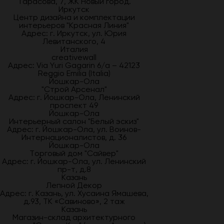
Тарасова, 7, ЖК Новый город.
Иркутск
Центр дизайна и комплектации
интерьеров "Красная Линия"
Адрес: г. Иркутск, ул. Юрия
Левитанского, 4
Италия
creativewall
Адрес: Via Yuri Gagarin 6/a – 42123
Reggio Emilia (Italia)
Йошкар-Ола
"Строй Арсенал"
Адрес: г. Йошкар-Ола, Ленинский
проспект 49
Йошкар-Ола
Интерьерный салон "Белый эскиз"
Адрес: г. Йошкар-Ола, ул. Воинов-
Интернационалистов, д. 36
Йошкар-Ола
Торговый дом "Сайвер"
Адрес: г. Йошкар-Ола, ул. Ленинский
пр-т, д.8
Казань
Лепной Декор
Адрес: г. Казань, ул. Хусаина Ямашева,
д.93, ТК «Савиново», 2 таж
Казань
Магазин-склад архитектурного