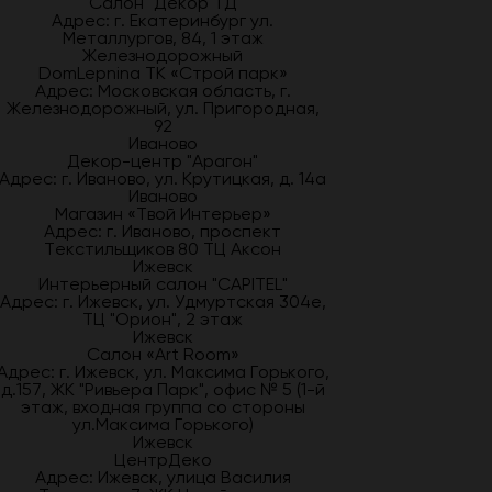
Салон "Декор ТД
Адрес: г. Екатеринбург ул.
Металлургов, 84, 1 этаж
Железнодорожный
DomLepnina ТК «Строй парк»
Адрес: Московская область, г.
Железнодорожный, ул. Пригородная,
92
Иваново
Декор-центр "Арагон"
Адрес: г. Иваново, ул. Крутицкая, д. 14а
Иваново
Магазин «Твой Интерьер»
Адрес: г. Иваново, проспект
Текстильщиков 80 ТЦ Аксон
Ижевск
Интерьерный салон "CAPITEL"
Адрес: г. Ижевск, ул. Удмуртская 304е,
ТЦ "Орион", 2 этаж
Ижевск
Салон «Art Room»
Адрес: г. Ижевск, ул. Максима Горького,
д.157, ЖК "Ривьера Парк", офис № 5 (1-й
этаж, входная группа со стороны
ул.Максима Горького)
Ижевск
ЦентрДеко
Адрес: Ижевск, улица Василия