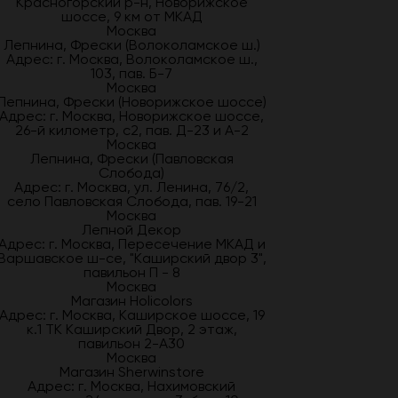
Красногорский р-н, Новорижское
шоссе, 9 км от МКАД
Москва
Лепнина, Фрески (Волоколамское ш.)
Адрес: г. Москва, Волоколамское ш.,
103, пав. Б-7
Москва
Лепнина, Фрески (Новорижское шоссе)
Адрес: г. Москва, Новорижское шоссе,
26-й километр, с2, пав. Д-23 и А-2
Москва
Лепнина, Фрески (Павловская
Слобода)
Адрес: г. Москва, ул. Ленина, 76/2,
село Павловская Слобода, пав. 19-21
Москва
Лепной Декор
Адрес: г. Москва, Пересечение МКАД и
Варшавское ш-се, "Каширский двор 3",
павильон П - 8
Москва
Магазин Holicolors
Адрес: г. Москва, Каширское шоссе, 19
к.1 ТК Каширский Двор, 2 этаж,
павильон 2-А30
Москва
Магазин Sherwinstore
Адрес: г. Москва, Нахимовский