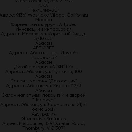
West Yorkshire, BD22 9BG
USA
Textures-3D
Адрес: 91361 Westlake Village, California
Москва
Фирменный шоурум «Artpole.
Инновации в интерьере»
Адрес: г. Москва, ул. Каретный Ряд, д.
5/10 с. 2
Абакан
АРТ СВЕТ
Адрес: г. Абакан, пр-т Дружбы
Народов 52
Абакан
Дизайн-студия «АРХИТЕК»
Адрес: г. Абакан, ул. Пушкина, 100
Абакан
Салон - магазин "Декорация"
Адрес: г. Абакан, ул. Кирова 112/3
Абакан
Салон напольных покрытий и дверей
"Премиум"
Адрес: г. Абакан, ул. Лермонтова 21, к1
офис 266Н
Австралия
Alternative Surfaces
Адрес: Melbourne, 329 Darebin Road,
Thornbury, VIC 3071