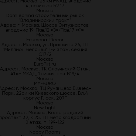
Адрес: г. Москва, 25 км МКАД, владение
4, павильон Б2.17
Москва
DomLepnina строительный рынок
"Владимирский тракт"
Адрес: г. Москва, Шоссе Энтузиастов,
владение 19, Пав.12 «З»/Пав.17 «Ф»
Москва
Ecumena-Decor
Адрес: г. Москва, ул. Пришвина 26, ТЦ
"Миллион мелочей" 1-й этаж, секция
С17/2
Москва
EuroPlit.ru
Адрес: г. Москва, ТК Славянский Стан,
41 км МКАД, 1 линия, пав. В19/4
Москва
MY-BURO
Адрес: г. Москва, ТЦ Румянцево Бизнес-
Парк. 22ой км Киевского шоссе. Вл.4
корпус Г, сек. 207Г
Москва
New Light
Адрес: г. Москва, Волгоградский
проспект 32, к 25. ТЦ метр квадратный
2 этаж, п. 199-122
Москва
Nobby Rooms