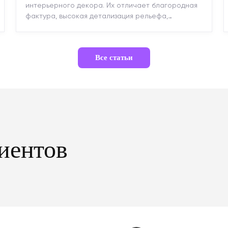
интерьерного декора. Их отличает благородная
фактура, высокая детализация рельефа,
долговечность и возможность реставрации....
Все статьи
иентов