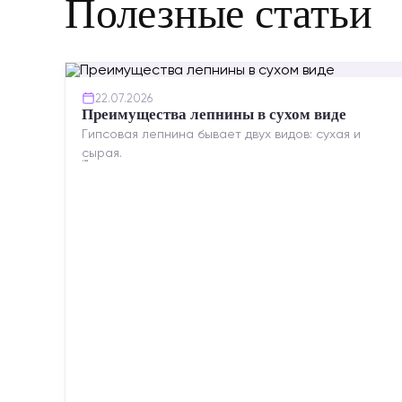
Полезные статьи
22.07.2026
Преимущества лепнины в сухом виде
Гипсовая лепнина бывает двух видов: сухая и
сырая.
Сухая — это готовые изделия современного
производства: точная геометрия, стабильное
качество, упрощенный...