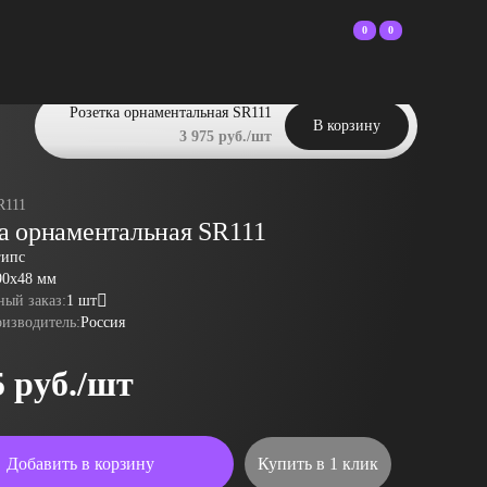
0
0
Розетка орнаментальная SR111
В корзину
3 975 руб./шт
R111
а орнаментальная SR111
гипс
90x48 мм
ый заказ:
1 шт
оизводитель:
Россия
5 руб./шт
Добавить в корзину
Купить в 1 клик