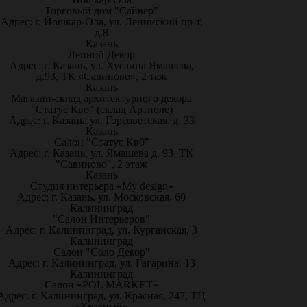
Торговый дом "Сайвер"
Адрес: г. Йошкар-Ола, ул. Ленинский пр-т,
д.8
Казань
Лепной Декор
Адрес: г. Казань, ул. Хусаина Ямашева,
д.93, ТК «Савиново», 2 таж
Казань
Магазин-склад архитектурного декора
"Статус Кво" (склад Артполе)
Адрес: г. Казань, ул. Горсоветская, д. 33
Казань
Салон "Статус Кв0"
Адрес: г. Казань, ул. Ямашева д. 93, ТК
"Савиново", 2 этаж
Казань
Студия интерьера «My design»
Адрес: г. Казань, ул. Московская, 60
Калининград
"Салон Интерьеров"
Адрес: г. Калининград, ул. Курганская, 3
Калининград
Салон "Соло Декор"
Адрес: г. Калининград, ул. Гагарина, 13
Калининград
Салон «POL MARKET»
Адрес: г. Калининград, ул. Красная, 247, ТЦ
«Красный»