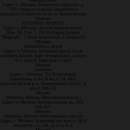
Адрес: г. Москва, Ленинский проспект д.
70/11 вход со стороны Ленинского
проспекта (4 минуты от ст. м. Вавиловская)
Москва
ЛЕПНИНА МАРКЕТ
Адрес: г. Москва, Ленинградское шоссе,
Дом. 58, Стр. 7, ТЦ Интерьер дизайн
"Водный", 1 Этаж цокольный, Секция 021
Москва
ЛепниННа и Декор
Адрес: г. Москва, Киевское шоссе 22-ой
километр Бизнес парк «Румянцево», корпус
«Г», вход 9, павильон Г246/1
Москва
Лепнина
Адрес: г. Москва, ТЦ Петровский,
павильоны А-44, В-42, Г-34. МО,
Красногорский р-н, Новорижское шоссе, 9
км от МКАД
Москва
Лепнина, Фрески (Волоколамское ш.)
Адрес: г. Москва, Волоколамское ш., 103,
пав. Б-7
Москва
Лепнина, Фрески (Новорижское шоссе)
Адрес: г. Москва, Новорижское шоссе, 26-й
километр, с2, пав. Д-23 и А-2
Москва