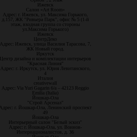
Ижевск
Салон «Art Room»
Адрес: г. Ижевск, ул. Максима Горького,
д.157, ЖК "Ривьера Парк", офис № 5 (1-й
этаж, входная группа со стороны
ул.Максима Горького)
Ижевск
ЦентрДеко
Адрес: Ижевск, улица Василия Тарасова, 7,
ЖК Новый город.
Иркутск
Центр дизайна и комплектации интерьеров
"Красная Линия"
Адрес: г. Иркутск, ул. Юрия Левитанского,
4
Италия
creativewall
Адрес: Via Yuri Gagarin 6/a – 42123 Reggio
Emilia (Italia)
Йошкар-Ола
"Строй Арсенал"
Адрес: г. Йошкар-Ола, Ленинский проспект
49
Йошкар-Ола
Интерьерный салон "Белый эскиз"
Адрес: г. Йошкар-Ола, ул. Воинов-
Интернационалистов, д. 36
Йошкар-Ола