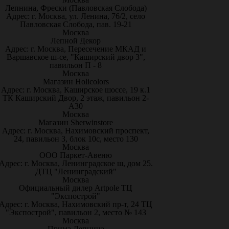
Лепнина, Фрески (Павловская Слобода)
Адрес: г. Москва, ул. Ленина, 76/2, село
Павловская Слобода, пав. 19-21
Москва
Лепной Декор
Адрес: г. Москва, Пересечение МКАД и
Варшавское ш-се, "Каширский двор 3",
павильон П - 8
Москва
Магазин Holicolors
Адрес: г. Москва, Каширское шоссе, 19 к.1
ТК Каширский Двор, 2 этаж, павильон 2-
А30
Москва
Магазин Sherwinstore
Адрес: г. Москва, Нахимовский проспект,
24, павильон 3, блок 10с, место 130
Москва
ООО Паркет-Авeню
Адрес: г. Москва, Ленинградское ш, дом 25.
ДТЦ "Ленинградский"
Москва
Официальный дилер Artpole ТЦ
"Экспострой"
Адрес: г. Москва, Нахимовский пр-т, 24 ТЦ
"Экспострой", павильон 2, место № 143
Москва
Прима Лепнина