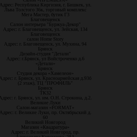
Адрес: Республика Киргизия, г. Бишкек, ул.
Льва Толстого 36к, торговый комплекс
Мега Мастер, бутик Г3
Благовещенск
Салон интерьера "Буржуа-Декор"
Адрес: г. Благовещенск, ул. Зейская, 134
Благовещенск
салон Home Story
Адрес: г. Благовещенск, ул. Мухина, 94
Брянск
Дизайн-студия "Детали"
Адрес: г.Брянск, ул Войстроченко д.6
«Детали»
Брянск
Студия декора «Хамелеон»
Адрес: г. Брянск, ул. Красноармейская д.93б
(2 этаж), ТЦ "ПРОФИЛЬ"
Брянск
ТК32
Адрес: г. Брянск, ул. им. О.Н. Строкина, д.2.
Великие Луки
Салон-магазин «FORMAT»
Адрес: г. Великие Луки, пр. Октябрьский д.
60
Великий Новгород
Магазин «Квадратура»
Адрес: г. Великий Новгород, пр.
Александра Корсунова, 28А