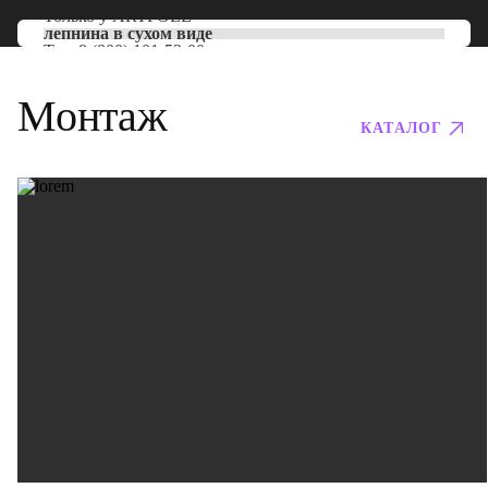
Только у
ARTPOLE
лепнина в сухом виде
Тел:
8 (800) 101-53-00
Монтаж
КАТАЛОГ