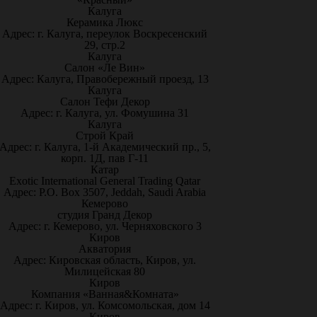
Калуга
Керамика Люкс
Адрес: г. Калуга, переулок Воскресенский
29, стр.2
Калуга
Салон «Ле Вин»
Адрес: Калуга, Правобережный проезд, 13
Калуга
Салон Тефи Декор
Адрес: г. Калуга, ул. Фомушина 31
Калуга
Строй Край
Адрес: г. Калуга, 1-й Академический пр., 5,
корп. 1Д, пав Г-11
Катар
Exotic International General Trading Qatar
Адрес: P.O. Box 3507, Jeddah, Saudi Arabia
Кемерово
студия Гранд Декор
Адрес: г. Кемерово, ул. Черняховского 3
Киров
Акватория
Адрес: Кировская область, Киров, ул.
Милицейская 80
Киров
Компания «Ванная&Комната»
Адрес: г. Киров, ул. Комсомольская, дом 14
Киров