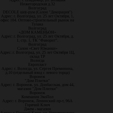
Нижегородская д.32
Волгоград
DECOLE шоу-рум (Салон "Декорация")
Адрес: г. Волгоград, ул. 25 лет Октября, 1,
офис 104. Оптово-строительный рынок на
Тулака
Волгоград
«ДОМ КАМЕНЬОН»
Адрес: г. Волгоград, ул. 25 лет Октября, д.
1, стр. 1, ТК "Фаворит".
Волгоград
Салон «Свет Южанки»
Адрес: г. Волгоград, ул. 25 лет Октября 1Ц,
склад ТР
Вологда
Европласт
Адрес: г. Вологда, ул. Сергея Преминина,
д.10 (отдельный вход с левого торца)
Воронеж
"Дом Плитки"
Адрес: г. Воронеж. ул. Донбасская, дом 44,
магазин "Дом Плитки"
Воронеж
Компания ЭкоПол
Адрес: г. Воронеж, Ленинский пр-т, 96А
Горячий Ключ
Джем - магазин
Адрес: г. Горячий Ключ, ул. Черняховского