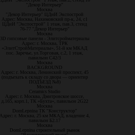
"Декор Интерьер"
Москва
"Декор Интерьер" ЦДиИ Экспострой
Адрес: Москва, Нахимовский пр-к, 24, с1
ЦДиИ "Экспострой" 1 этаж, пав.3, стенд
76-77 "Декор Интерьер"
Москва
3D гипсовые панели - Элитсройматериалы
Адрес: г. Москва, ТРК
«ЭлитСтройМатериалы», 51-й км МКАД
пос. Заречье, ул.Торговая, с.2, 1 этаж,
павильон С42/3
Москва
BACKGROUND
Адрес: г. Москва, Ленинский проспект, 45
(подъехать к складу со двора — ориентир
ПОДЪЕЗД №8)
Москва
Ceramics Studio
Адрес: г. Москва, Дмитровское шоссе,
д.165, корп.1, ТК «Бухта», павильон 2G22
Москва
DomLepnina ТК "Конструктор"
Адрес: г. Москва, 25 км МКАД, владение 4,
павильон Б2.17
Москва
DomLepnina строительный рынок
"Владимирский тракт"