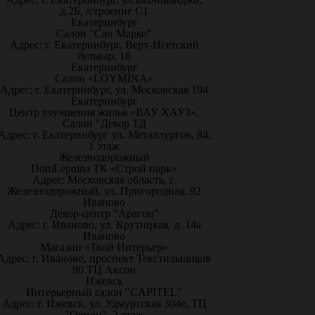
д.2Б, /строение С1
Екатеринбург
Салон "Сан Марко"
Адрес: г. Екатеринбург, Верх-Исетский
бульвар, 18
Екатеринбург
Салон «LOYMINA»
Адрес: г. Екатеринбург, ул. Московская 194
Екатеринбург
Центр улучшения жилья «ВАУ ХАУЗ»,
Салон "Декор ТД
Адрес: г. Екатеринбург ул. Металлургов, 84,
1 этаж
Железнодорожный
DomLepnina ТК «Строй парк»
Адрес: Московская область, г.
Железнодорожный, ул. Пригородная, 92
Иваново
Декор-центр "Арагон"
Адрес: г. Иваново, ул. Крутицкая, д. 14а
Иваново
Магазин «Твой Интерьер»
Адрес: г. Иваново, проспект Текстильщиков
80 ТЦ Аксон
Ижевск
Интерьерный салон "CAPITEL"
Адрес: г. Ижевск, ул. Удмуртская 304е, ТЦ
"Орион", 2 этаж