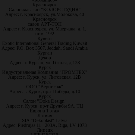
Красноярск
Салон-магазин "КОЛОРСТУДИЯ"
Адрес: г. Красноярск, ул.Молокова, 40
Красноярск
салон АРТ-ТОН
Адрес: г. Красноярск, ул. Маерчака, д. 1,
пом. 19/2
Кувейт
Exotic International General Trading Kuwait
Адрес: P.O. Box 3507, Jeddah, Saudi Arabia
Курган
Декор
Адрес: г. Курган, ул. Гоголя, д.128
Курск
Индустриальная Компания "ПРОМТЕХ"
Адрес: г. Курск, ул. Литовская, 12В
Курск
ООО "Вернисаж"
Адрес: г. Курск, пр-т Победы, д.10
Курск
Салон "Doka Design"
Адрес: г. Курск, пр-т Дружбы 9А, ТЦ
Европа 1 этаж
Латвия
SIA "Dekoplast" Latvia
Адрес: Piedrujas 11 - 203A, Riga, LV-1073
Липецк
LIFE DÉCOR