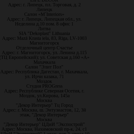
Адрес: г. Липецк, пл. Торговая, д. 2
Липецк
Салон «M`Interiors»
Адрес: г. Липецк, Липецкая обл., ул.
Неделина д.10 пом. 8 офис 1
Литва
SIA "Dekoplast" Lithuania
Адрес: Mazā Krasta iela, 83, Rīga, LV-1003
Магнитогорск
Отделочный центр Счастье
Адрес: г. Магнитогорск, ул. Ленина д.115
(ТЦ Европейский); ул. Советская д.160 «А»
Махачкала
Салон "Элит Пол"
Адрес: Республика Дагестан, г. Махачкала,
ул. Ирчи казака, 71
Моздок
Студия PROGress
Адрес: Республике Северная Осетия, г.
Моздок, ул.Кирова, 145а
Москва
"Декор Интерьер" Тц Город
Адрес: г. Москва, ш. Энтузиастов, 12, 3й
этаж, "Декор Интерьер"
Москва
"Декор Интерьер" ЦДиИ "Экспострой"
Адрес: Москва, Нахимовский пр-к, 24, с1
ЦДиИ "Экспострой" 1 этаж, пав.2, стенд 10