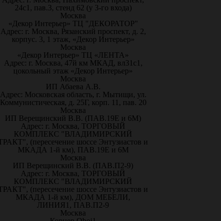
24с1, пав.3, стенд 62 (у 3-го входа)
Москва
«Декор Интерьер» ТЦ "ДЕКОРАТОР"
Адрес: г. Москва, Рязанский проспект, д. 2,
корпус. 3, 1 этаж, «Декор Интерьер»
Москва
«Декор Интерьер» ТЦ «ЛЕНТА»
Адрес: г. Москва, 47й км МКАД, вл31с1,
цокольный этаж «Декор Интерьер»
Москва
ИП Абаева А.В.
Адрес: Московская область, г. Мытищи, ул.
Коммунистическая, д. 25Г, корп. 11, пав. 20
Москва
ИП Верещинский В.В. (ПАВ.19Е и 6М)
Адрес: г. Москва, ТОРГОВЫЙ
КОМПЛЕКС "ВЛАДИМИРСКИЙ
ТРАКТ", (пересечение шоссе Энтузиастов и
МКАДА 1-й км), ПАВ.19Е и 6М
Москва
ИП Верещинский В.В. (ПАВ.П2-9)
Адрес: г. Москва, ТОРГОВЫЙ
КОМПЛЕКС "ВЛАДИМИРСКИЙ
ТРАКТ", (пересечение шоссе Энтузиастов и
МКАДА 1-й км), ДОМ МЕБЕЛИ,
ЛИНИЯ1, ПАВ.П2-9
Москва
Корнер Oboi1