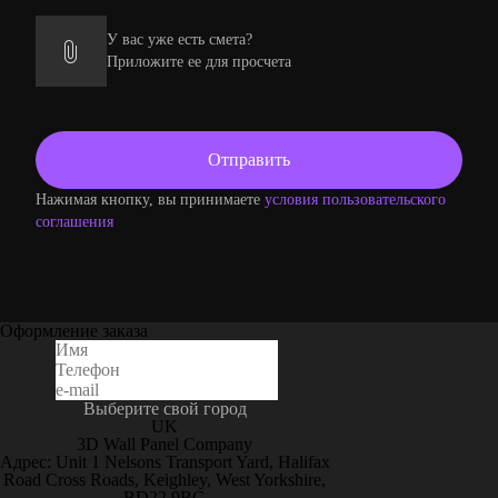
У вас уже есть смета?
Приложите ее для просчета
Нажимая кнопку, вы принимаете
условия пользовательского
соглашения
Оформление заказа
Выберите свой город
UK
3D Wall Panel Company
Адрес: Unit 1 Nelsons Transport Yard, Halifax
Road Cross Roads, Keighley, West Yorkshire,
BD22 9BG