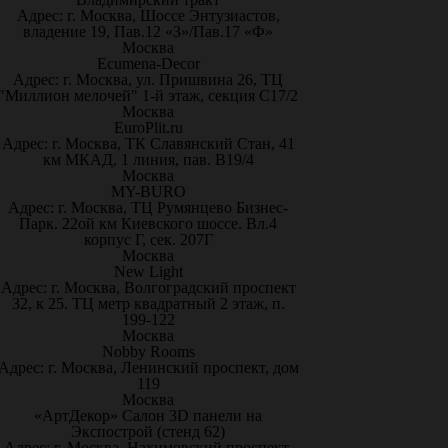
Адрес: г. Москва, Шоссе Энтузиастов,
владение 19, Пав.12 «З»/Пав.17 «Ф»
Москва
Ecumena-Decor
Адрес: г. Москва, ул. Пришвина 26, ТЦ
"Миллион мелочей" 1-й этаж, секция С17/2
Москва
EuroPlit.ru
Адрес: г. Москва, ТК Славянский Стан, 41
км МКАД, 1 линия, пав. В19/4
Москва
MY-BURO
Адрес: г. Москва, ТЦ Румянцево Бизнес-
Парк. 22ой км Киевского шоссе. Вл.4
корпус Г, сек. 207Г
Москва
New Light
Адрес: г. Москва, Волгоградский проспект
32, к 25. ТЦ метр квадратный 2 этаж, п.
199-122
Москва
Nobby Rooms
Адрес: г. Москва, Ленинский проспект, дом
119
Москва
«АртДекор» Салон 3D панели на
Экспострой (стенд 62)
Адрес: г. Москва, Нахимовский проспект,