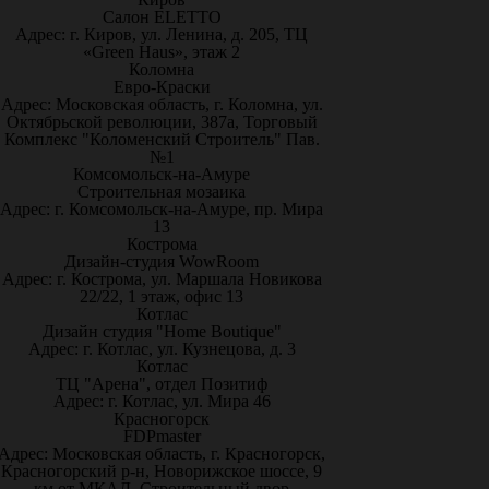
Салон ELETTO
Адрес: г. Киров, ул. Ленина, д. 205, ТЦ
«Green Haus», этаж 2
Коломна
Евро-Краски
Адрес: Московская область, г. Коломна, ул.
Октябрьской революции, 387а, Торговый
Комплекс "Коломенский Строитель" Пав.
№1
Комсомольск-на-Амуре
Строительная мозаика
Адрес: г. Комсомольск-на-Амуре, пр. Мира
13
Кострома
Дизайн-студия WowRoom
Адрес: г. Кострома, ул. Маршала Новикова
22/22, 1 этаж, офис 13
Котлас
Дизайн студия "Home Boutique"
Адрес: г. Котлас, ул. Кузнецова, д. 3
Котлас
ТЦ "Арена", отдел Позитиф
Адрес: г. Котлас, ул. Мира 46
Красногорск
FDPmaster
Адрес: Московская область, г. Красногорск,
Красногорский р-н, Новорижское шоссе, 9
км от МКАД. Строительный двор