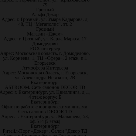
79
Грозный
Альфа Декор
Адрес: г. Грозный, ул. Умара Кадырова, д.
48, ТЦ "Мегаполис", эт. 2
Грозный
Магазин «Джем»
Адрес: г. Грозный, ул. Карла Маркса, 17
Домодедово
FOX интерьер
Адрес: Московская область, г. Домодедово,
ул. Корнеева, 1, ТЦ «Сфера», 2 этаж, п.1
Егорьевск
Атмосфера Интерьера
Адрес: Московская область, г. Егорьевск,
ул. Александра Невского, 2В
Екатеринбург
ASTROOM. Сеть салонов DECOR TD
Адрес: г. Екатеринбург, ул. Цвиллинга, д .1,
4 этаж корпус Б
Екатеринбург
Офис по работе с юридическими лицами.
Сеть салонов DECOR TD
Адрес: г. Екатеринбург, ул. Малышева, 53,
оф.514 |5 этаж|
Екатеринбург
Ритейл-Порт «Докер», Салон "Декор ТД
Адрес: г. Екатеринбург, ул.Бахчиванджи,