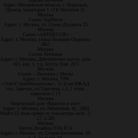
Адрес: Московская область, г. Подольск,
Проезд Авиаторов 1 «ТК Молоток 2»
Москва
Салон TopDecor
Адрес: г. Москва, ул. Олеко Дундича 25
Москва
Салон «ARTDECOR»
Адрес: г. Москва, улица Большая Ордынка
38с1
Москва
Салон Лепнина
Адрес: г. Москва, Дмитровское шоссе, дом.
165, кор. 1, т.ц. Бухта, Пав. 2Е5
Москва
Салон – Лепнина у Милы
Адрес: г. Москва, ТРК
«ЭлитСтройМатериалы», 51-й км МКАД
пос. Заречье, ул.Торговая, с.2, 1 этаж,
павильон С13
Москва
Творческий дом «Красота и уют»
Адрес: г. Москва, ул. Рябиновая, 41, ЭДЦ
Madex (2 этаж прямо от эскалатора эксп. 2-
27, 2-28)
Москва
Центр Дизайна ITALICA
Адрес: г. Москва, ул. Старая Басманная, 20,
к. 1, подъезд 2А