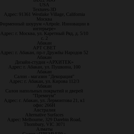
USA
Textures-3D
Адрес: 91361 Westlake Village, California
Москва
Фирменный шоурум «Artpole. Инновации в
интерьере»
Адрес: г. Москва, ул. Каретный Ряд, д. 5/10
с. 2
Абакан
АРТ СВЕТ
Адрес: г. Абакан, пр-т Дружбы Народов 52
Абакан
Дизайн-студия «АРХИТЕК»
Адрес: г. Абакан, ул. Пушкина, 100
Абакан
Салон - магазин "Декорация"
Адрес: г. Абакан, ул. Кирова 112/3
Абакан
Салон напольных покрытий и дверей
"Премиум"
Адрес: г. Абакан, ул. Лермонтова 21, к1
офис 266Н
Австралия
Alternative Surfaces
Адрес: Melbourne, 329 Darebin Road,
Thornbury, VIC 3071
Алматы
Салон «ПРЕМЬЕРА»