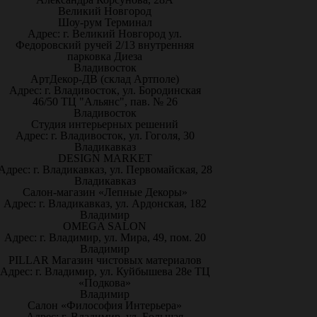
Великий Новгород
Шоу-рум Терминал
Адрес: г. Великий Новгород ул.
Федоровский ручей 2/13 внутренняя
парковка Диеза
Владивосток
АртДекор-ДВ (склад Артполе)
Адрес: г. Владивосток, ул. Бородинская
46/50 ТЦ "Альянс", пав. № 26
Владивосток
Студия интерьерных решений
Адрес: г. Владивосток, ул. Гоголя, 30
Владикавказ
DESIGN MARKET
Адрес: г. Владикавказ, ул. Первомайская, 28
Владикавказ
Салон-магазин «Лепные Декоры»
Адрес: г. Владикавказ, ул. Ардонская, 182
Владимир
OMEGA SALON
Адрес: г. Владимир, ул. Мира, 49, пом. 20
Владимир
PILLAR Магазин чистовых материалов
Адрес: г. Владимир, ул. Куйбышева 28е ТЦ
«Подкова»
Владимир
Салон «Философия Интерьера»
Адрес: г. Владимир, ул. Большая