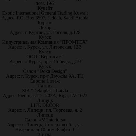
пом. 19/2
Кувейт
Exotic International General Trading Kuwait
Адрес: P.O. Box 3507, Jeddah, Saudi Arabia
Курган
Декор
Адрес: г. Курган, ул. Гоголя, д.128
Курск
Индустриальная Компания "ПРОМТЕХ"
Адрес: г. Курск, ул. Литовская, 12В
Курск
ООО "Вернисаж"
Адрес: г. Курск, пр-т Победы, д.10
Курск
Салон "Doka Design"
Адрес: г. Курск, пр-т Дружбы 9А, ТЦ
Европа 1 этаж
Латвия
SIA "Dekoplast" Latvia
Адрес: Piedrujas 11 - 203A, Riga, LV-1073
Липецк
LIFE DÉCOR
Адрес: г. Липецк, пл. Торговая, д. 2
Липецк
Салон «M`Interiors»
Адрес: г. Липецк, Липецкая обл., ул.
Неделина д.10 пом. 8 офис 1
Литва