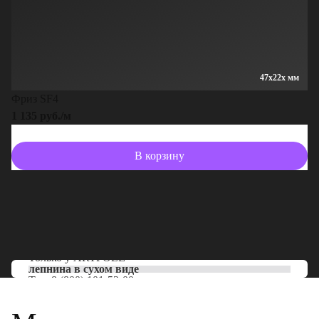
47x22x мм
Фриз SF4
1 135 руб./м
В корзину
Только у
ARTPOLE
лепнина в сухом виде
Тел:
8 (800) 101-53-00