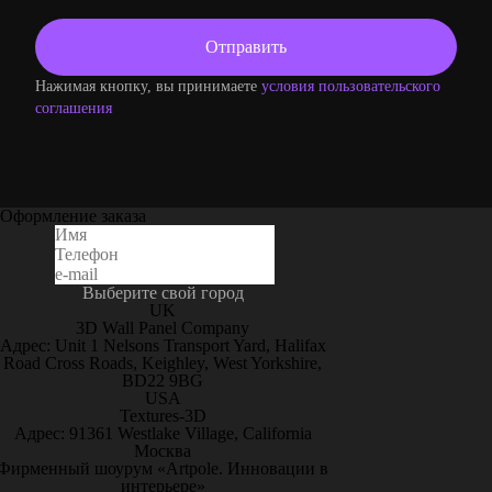
Нажимая кнопку, вы принимаете
условия пользовательского
соглашения
Оформление заказа
Выберите свой город
UK
3D Wall Panel Company
Адрес: Unit 1 Nelsons Transport Yard, Halifax
Road Cross Roads, Keighley, West Yorkshire,
BD22 9BG
USA
Textures-3D
Адрес: 91361 Westlake Village, California
Москва
Фирменный шоурум «Artpole. Инновации в
интерьере»