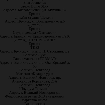
Благовещенск
салон Home Story
Адрес: г. Благовещенск, ул. Мухина, 94
Брянск
Дизайн-студия "Детали"
Адрес: г.Брянск, ул Войстроченко д.6
«Детали»
Брянск
Студия декора «Хамелеон»
Адрес: г. Брянск, ул. Красноармейская д.93б
(2 этаж), ТЦ "ПРОФИЛЬ"
Брянск
ТК32
Адрес: г. Брянск, ул. им. О.Н. Строкина, д.2.
Великие Луки
Салон-магазин «FORMAT»
Адрес: г. Великие Луки, пр. Октябрьский д.
60
Великий Новгород
Магазин «Квадратура»
Адрес: г. Великий Новгород, пр.
Александра Корсунова, 28А
Великий Новгород
Шоу-рум Терминал
Адрес: г. Великий Новгород ул.
Федоровский ручей 2/13 внутренняя
парковка Диеза
Владивосток