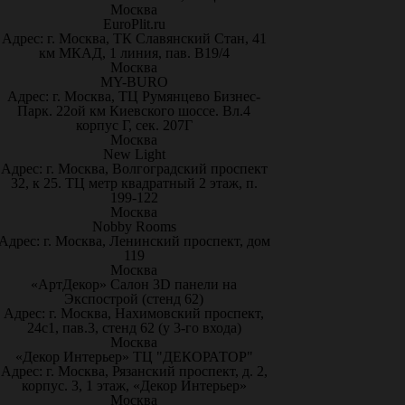
Москва
EuroPlit.ru
Адрес: г. Москва, ТК Славянский Стан, 41
км МКАД, 1 линия, пав. В19/4
Москва
MY-BURO
Адрес: г. Москва, ТЦ Румянцево Бизнес-
Парк. 22ой км Киевского шоссе. Вл.4
корпус Г, сек. 207Г
Москва
New Light
Адрес: г. Москва, Волгоградский проспект
32, к 25. ТЦ метр квадратный 2 этаж, п.
199-122
Москва
Nobby Rooms
Адрес: г. Москва, Ленинский проспект, дом
119
Москва
«АртДекор» Салон 3D панели на
Экспострой (стенд 62)
Адрес: г. Москва, Нахимовский проспект,
24с1, пав.3, стенд 62 (у 3-го входа)
Москва
«Декор Интерьер» ТЦ "ДЕКОРАТОР"
Адрес: г. Москва, Рязанский проспект, д. 2,
корпус. 3, 1 этаж, «Декор Интерьер»
Москва