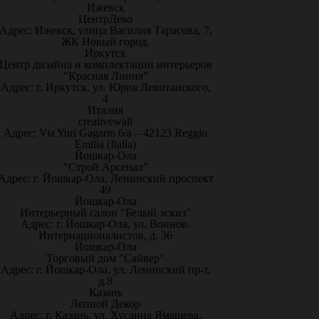
Ижевск
ЦентрДеко
Адрес: Ижевск, улица Василия Тарасова, 7,
ЖК Новый город.
Иркутск
Центр дизайна и комплектации интерьеров
"Красная Линия"
Адрес: г. Иркутск, ул. Юрия Левитанского,
4
Италия
creativewall
Адрес: Via Yuri Gagarin 6/a – 42123 Reggio
Emilia (Italia)
Йошкар-Ола
"Строй Арсенал"
Адрес: г. Йошкар-Ола, Ленинский проспект
49
Йошкар-Ола
Интерьерный салон "Белый эскиз"
Адрес: г. Йошкар-Ола, ул. Воинов-
Интернационалистов, д. 36
Йошкар-Ола
Торговый дом "Сайвер"
Адрес: г. Йошкар-Ола, ул. Ленинский пр-т,
д.8
Казань
Лепной Декор
Адрес: г. Казань, ул. Хусаина Ямашева,