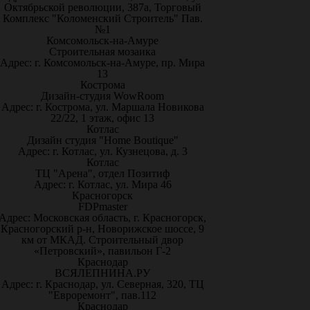
Октябрьской революции, 387а, Торговый
Комплекс "Коломенский Строитель" Пав.
№1
Комсомольск-на-Амуре
Строительная мозаика
Адрес: г. Комсомольск-на-Амуре, пр. Мира
13
Кострома
Дизайн-студия WowRoom
Адрес: г. Кострома, ул. Маршала Новикова
22/22, 1 этаж, офис 13
Котлас
Дизайн студия "Home Boutique"
Адрес: г. Котлас, ул. Кузнецова, д. 3
Котлас
ТЦ "Арена", отдел Позитиф
Адрес: г. Котлас, ул. Мира 46
Красногорск
FDPmaster
Адрес: Московская область, г. Красногорск,
Красногорский р-н, Новорижское шоссе, 9
км от МКАД. Строительный двор
«Петровский», павильон Г-2
Краснодар
ВСЯЛЕПНИНА.РУ
Адрес: г. Краснодар, ул. Северная, 320, ТЦ
"Евроремонт", пав.112
Краснодар