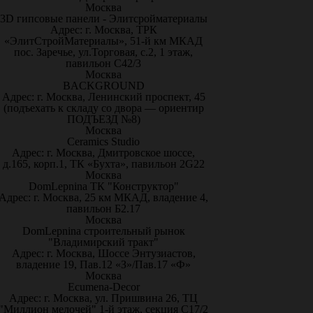
Москва
3D гипсовые панели - Элитсройматериалы
Адрес: г. Москва, ТРК
«ЭлитСтройМатериалы», 51-й км МКАД
пос. Заречье, ул.Торговая, с.2, 1 этаж,
павильон С42/3
Москва
BACKGROUND
Адрес: г. Москва, Ленинский проспект, 45
(подъехать к складу со двора — ориентир
ПОДЪЕЗД №8)
Москва
Ceramics Studio
Адрес: г. Москва, Дмитровское шоссе,
д.165, корп.1, ТК «Бухта», павильон 2G22
Москва
DomLepnina ТК "Конструктор"
Адрес: г. Москва, 25 км МКАД, владение 4,
павильон Б2.17
Москва
DomLepnina строительный рынок
"Владимирский тракт"
Адрес: г. Москва, Шоссе Энтузиастов,
владение 19, Пав.12 «З»/Пав.17 «Ф»
Москва
Ecumena-Decor
Адрес: г. Москва, ул. Пришвина 26, ТЦ
"Миллион мелочей" 1-й этаж, секция С17/2