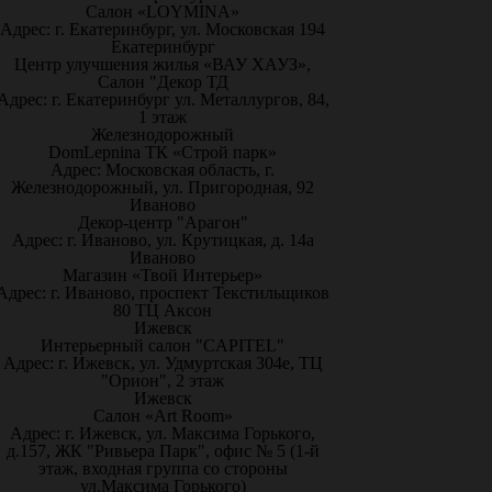
Салон «LOYMINA»
Адрес: г. Екатеринбург, ул. Московская 194
Екатеринбург
Центр улучшения жилья «ВАУ ХАУЗ»,
Салон "Декор ТД
Адрес: г. Екатеринбург ул. Металлургов, 84,
1 этаж
Железнодорожный
DomLepnina ТК «Строй парк»
Адрес: Московская область, г.
Железнодорожный, ул. Пригородная, 92
Иваново
Декор-центр "Арагон"
Адрес: г. Иваново, ул. Крутицкая, д. 14а
Иваново
Магазин «Твой Интерьер»
Адрес: г. Иваново, проспект Текстильщиков
80 ТЦ Аксон
Ижевск
Интерьерный салон "CAPITEL"
Адрес: г. Ижевск, ул. Удмуртская 304е, ТЦ
"Орион", 2 этаж
Ижевск
Салон «Art Room»
Адрес: г. Ижевск, ул. Максима Горького,
д.157, ЖК "Ривьера Парк", офис № 5 (1-й
этаж, входная группа со стороны
ул.Максима Горького)