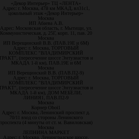
«Декор Интерьер» ТЦ «ЛЕНТА»
Адрес: г. Москва, 47й км МКАД, вл31с1,
цокольный этаж «Декор Интерьер»
Москва
ИП Абаева А.В.
Адрес: Московская область, г. Мытищи, ул.
Коммунистическая, д. 25Г, корп. 11, пав. 20
Москва
ИП Верещинский В.В. (ПАВ.19Е и 6М)
Адрес: г. Москва, ТОРГОВЫЙ
КОМПЛЕКС "ВЛАДИМИРСКИЙ
ТРАКТ", (пересечение шоссе Энтузиастов и
МКАДА 1-й км), ПАВ.19Е и 6М
Москва
ИП Верещинский В.В. (ПАВ.П2-9)
Адрес: г. Москва, ТОРГОВЫЙ
КОМПЛЕКС "ВЛАДИМИРСКИЙ
ТРАКТ", (пересечение шоссе Энтузиастов и
МКАДА 1-й км), ДОМ МЕБЕЛИ,
ЛИНИЯ1, ПАВ.П2-9
Москва
Корнер Oboi1
Адрес: г. Москва, Ленинский проспект д.
70/11 вход со стороны Ленинского
проспекта (4 минуты от ст. м. Вавиловская)
Москва
ЛЕПНИНА МАРКЕТ
Адрес: г. Москва, Ленинградское шоссе,