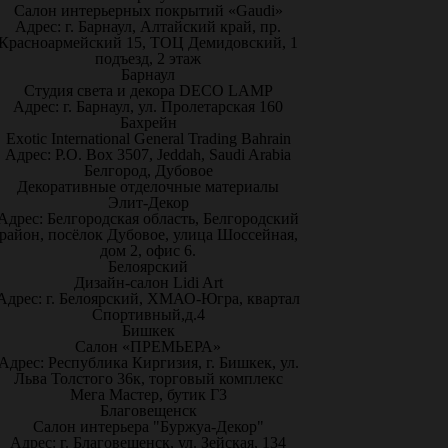
Салон интерьерных покрытий «Gaudi»
Адрес: г. Барнаул, Алтайский край, пр.
Красноармейский 15, ТОЦ Демидовский, 1
подъезд, 2 этаж
Барнаул
Студия света и декора DECO LAMP
Адрес: г. Барнаул, ул. Пролетарская 160
Бахрейн
Exotic International General Trading Bahrain
Адрес: P.O. Box 3507, Jeddah, Saudi Arabia
Белгород, Дубовое
Декоративные отделочные материалы
Элит-Декор
Адрес: Белгородская область, Белгородский
район, посёлок Дубовое, улица Шоссейная,
дом 2, офис 6.
Белоярский
Дизайн-салон Lidi Art
Адрес: г. Белоярский, ХМАО-Югра, квартал
Спортивный,д.4
Бишкек
Салон «ПРЕМЬЕРА»
Адрес: Республика Киргизия, г. Бишкек, ул.
Льва Толстого 36к, торговый комплекс
Мега Мастер, бутик Г3
Благовещенск
Салон интерьера "Буржуа-Декор"
Адрес: г. Благовещенск, ул. Зейская, 134