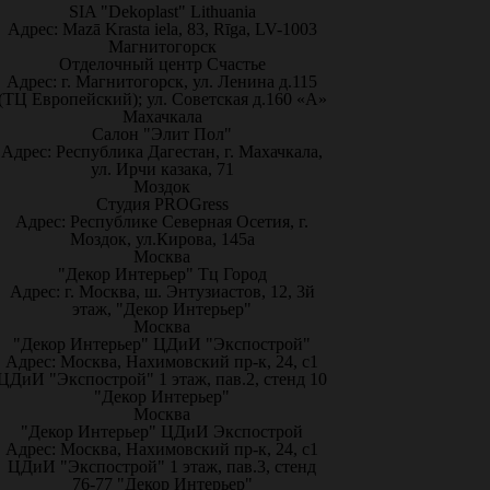
SIA "Dekoplast" Lithuania
Адрес: Mazā Krasta iela, 83, Rīga, LV-1003
Магнитогорск
Отделочный центр Счастье
Адрес: г. Магнитогорск, ул. Ленина д.115
(ТЦ Европейский); ул. Советская д.160 «А»
Махачкала
Салон "Элит Пол"
Адрес: Республика Дагестан, г. Махачкала,
ул. Ирчи казака, 71
Моздок
Студия PROGress
Адрес: Республике Северная Осетия, г.
Моздок, ул.Кирова, 145а
Москва
"Декор Интерьер" Тц Город
Адрес: г. Москва, ш. Энтузиастов, 12, 3й
этаж, "Декор Интерьер"
Москва
"Декор Интерьер" ЦДиИ "Экспострой"
Адрес: Москва, Нахимовский пр-к, 24, с1
ЦДиИ "Экспострой" 1 этаж, пав.2, стенд 10
"Декор Интерьер"
Москва
"Декор Интерьер" ЦДиИ Экспострой
Адрес: Москва, Нахимовский пр-к, 24, с1
ЦДиИ "Экспострой" 1 этаж, пав.3, стенд
76-77 "Декор Интерьер"