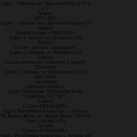
Адрес: г. Москва, ул. Каретный Ряд, д. 5/10
с. 2
Абакан
АРТ СВЕТ
Адрес: г. Абакан, пр-т Дружбы Народов 52
Абакан
Дизайн-студия «АРХИТЕК»
Адрес: г. Абакан, ул. Пушкина, 100
Абакан
Салон - магазин "Декорация"
Адрес: г. Абакан, ул. Кирова 112/3
Абакан
Салон напольных покрытий и дверей
"Премиум"
Адрес: г. Абакан, ул. Лермонтова 21, к1
офис 266Н
Австралия
Alternative Surfaces
Адрес: Melbourne, 329 Darebin Road,
Thornbury, VIC 3071
Алматы
Салон «ПРЕМЬЕРА»
Адрес: Республика Казахстан, г. Алматы,
ТК Жибек Жолы, ул. Жибек Жолы, 135/10а,
этаж 1, бутик А23а
Астана
Салон «ПРЕМЬЕРА»
Адрес: Республика Казахстан, г. Астана, пр-