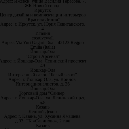
Адрес: Ижевск, улица Василия Тарасова, 7,
ЖК Новый город.
Иркутск
Центр дизайна и комплектации интерьеров
"Красная Линия"
Адрес: г. Иркутск, ул. Юрия Левитанского,
4
Италия
creativewall
Адрес: Via Yuri Gagarin 6/a – 42123 Reggio
Emilia (Italia)
Йошкар-Ола
"Строй Арсенал"
Адрес: г. Йошкар-Ола, Ленинский проспект
49
Йошкар-Ола
Интерьерный салон "Белый эскиз"
Адрес: г. Йошкар-Ола, ул. Воинов-
Интернационалистов, д. 36
Йошкар-Ола
Торговый дом "Сайвер"
Адрес: г. Йошкар-Ола, ул. Ленинский пр-т,
д.8
Казань
Лепной Декор
Адрес: г. Казань, ул. Хусаина Ямашева,
д.93, ТК «Савиново», 2 таж
Казань