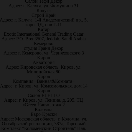
Салон Тефи Декор
Адрес: г. Калуга, ул. Фомушина 31
Калуга
Строй Край
Адрес: г. Калуга, 1-й Академический пр., 5,
корп. 1Д, пав Г-11
Катар
Exotic International General Trading Qatar
Адрес: P.O. Box 3507, Jeddah, Saudi Arabia
Кемерово
студия Гранд Декор
Адрес: г. Кемерово, ул. Черняховского 3
Киров
Акватория
Адрес: Кировская область, Киров, ул.
Милицейская 80
Киров
Компания «Ванная&Комната»
Адрес: г. Киров, ул. Комсомольская, дом 14
Киров
Салон ELETTO
Адрес: г. Киров, ул. Ленина, д. 205, ТЦ
«Green Haus», этаж 2
Коломна
Евро-Краски
Адрес: Московская область, г. Коломна, ул.
Октябрьской революции, 387а, Торговый
Комплекс "Коломенский Строитель" Пав.