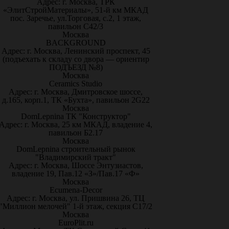
Адрес: г. Москва, ТРК
«ЭлитСтройМатериалы», 51-й км МКАД
пос. Заречье, ул.Торговая, с.2, 1 этаж,
павильон С42/3
Москва
BACKGROUND
Адрес: г. Москва, Ленинский проспект, 45
(подъехать к складу со двора — ориентир
ПОДЪЕЗД №8)
Москва
Ceramics Studio
Адрес: г. Москва, Дмитровское шоссе,
д.165, корп.1, ТК «Бухта», павильон 2G22
Москва
DomLepnina ТК "Конструктор"
Адрес: г. Москва, 25 км МКАД, владение 4,
павильон Б2.17
Москва
DomLepnina строительный рынок
"Владимирский тракт"
Адрес: г. Москва, Шоссе Энтузиастов,
владение 19, Пав.12 «З»/Пав.17 «Ф»
Москва
Ecumena-Decor
Адрес: г. Москва, ул. Пришвина 26, ТЦ
"Миллион мелочей" 1-й этаж, секция С17/2
Москва
EuroPlit.ru