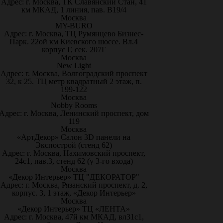
Адрес: г. Москва, ТК Славянский Стан, 41
км МКАД, 1 линия, пав. В19/4
Москва
MY-BURO
Адрес: г. Москва, ТЦ Румянцево Бизнес-
Парк. 22ой км Киевского шоссе. Вл.4
корпус Г, сек. 207Г
Москва
New Light
Адрес: г. Москва, Волгоградский проспект
32, к 25. ТЦ метр квадратный 2 этаж, п.
199-122
Москва
Nobby Rooms
Адрес: г. Москва, Ленинский проспект, дом
119
Москва
«АртДекор» Салон 3D панели на
Экспострой (стенд 62)
Адрес: г. Москва, Нахимовский проспект,
24с1, пав.3, стенд 62 (у 3-го входа)
Москва
«Декор Интерьер» ТЦ "ДЕКОРАТОР"
Адрес: г. Москва, Рязанский проспект, д. 2,
корпус. 3, 1 этаж, «Декор Интерьер»
Москва
«Декор Интерьер» ТЦ «ЛЕНТА»
Адрес: г. Москва, 47й км МКАД, вл31с1,