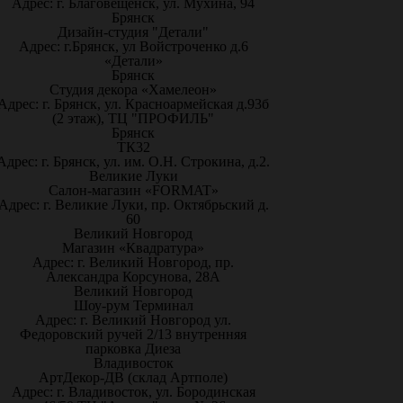
Адрес: г. Благовещенск, ул. Мухина, 94
Брянск
Дизайн-студия "Детали"
Адрес: г.Брянск, ул Войстроченко д.6
«Детали»
Брянск
Студия декора «Хамелеон»
Адрес: г. Брянск, ул. Красноармейская д.93б
(2 этаж), ТЦ "ПРОФИЛЬ"
Брянск
ТК32
Адрес: г. Брянск, ул. им. О.Н. Строкина, д.2.
Великие Луки
Салон-магазин «FORMAT»
Адрес: г. Великие Луки, пр. Октябрьский д.
60
Великий Новгород
Магазин «Квадратура»
Адрес: г. Великий Новгород, пр.
Александра Корсунова, 28А
Великий Новгород
Шоу-рум Терминал
Адрес: г. Великий Новгород ул.
Федоровский ручей 2/13 внутренняя
парковка Диеза
Владивосток
АртДекор-ДВ (склад Артполе)
Адрес: г. Владивосток, ул. Бородинская