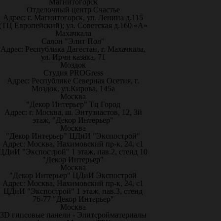
Магнитогорск
Отделочный центр Счастье
Адрес: г. Магнитогорск, ул. Ленина д.115
(ТЦ Европейский); ул. Советская д.160 «А»
Махачкала
Салон "Элит Пол"
Адрес: Республика Дагестан, г. Махачкала,
ул. Ирчи казака, 71
Моздок
Студия PROGress
Адрес: Республике Северная Осетия, г.
Моздок, ул.Кирова, 145а
Москва
"Декор Интерьер" Тц Город
Адрес: г. Москва, ш. Энтузиастов, 12, 3й
этаж, "Декор Интерьер"
Москва
"Декор Интерьер" ЦДиИ "Экспострой"
Адрес: Москва, Нахимовский пр-к, 24, с1
ЦДиИ "Экспострой" 1 этаж, пав.2, стенд 10
"Декор Интерьер"
Москва
"Декор Интерьер" ЦДиИ Экспострой
Адрес: Москва, Нахимовский пр-к, 24, с1
ЦДиИ "Экспострой" 1 этаж, пав.3, стенд
76-77 "Декор Интерьер"
Москва
3D гипсовые панели - Элитсройматериалы