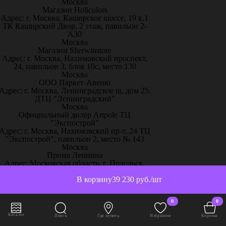
Москва
Магазин Holicolors
Адрес: г. Москва, Каширское шоссе, 19 к.1
ТК Каширский Двор, 2 этаж, павильон 2-
А30
Москва
Магазин Sherwinstore
Адрес: г. Москва, Нахимовский проспект,
24, павильон 3, блок 10с, место 130
Москва
ООО Паркет-Авeню
Адрес: г. Москва, Ленинградское ш, дом 25.
ДТЦ "Ленинградский"
Москва
Официальный дилер Artpole ТЦ
"Экспострой"
Адрес: г. Москва, Нахимовский пр-т, 24 ТЦ
"Экспострой", павильон 2, место № 143
Москва
Прима Лепнина
Адрес: Московская область, г. Подольск,
Проезд Авиаторов 1 «ТК Молоток 2»
Москва
В корзину
39 230 руб./шт
Салон TopDecor
Адрес: г. Москва, ул. Олеко Дундича 25
0
0
Москва
Салон «ARTDECOR»
Каталог
Поиск
Где купить
Избранное
Корзина
Адрес: г. Москва, улица Большая Ордынка