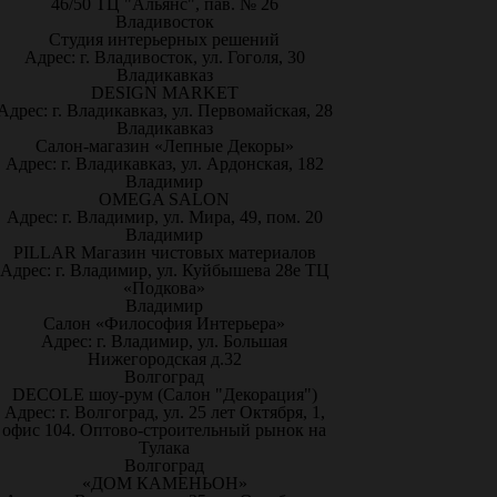
46/50 ТЦ "Альянс", пав. № 26
Владивосток
Студия интерьерных решений
Адрес: г. Владивосток, ул. Гоголя, 30
Владикавказ
DESIGN MARKET
Адрес: г. Владикавказ, ул. Первомайская, 28
Владикавказ
Салон-магазин «Лепные Декоры»
Адрес: г. Владикавказ, ул. Ардонская, 182
Владимир
OMEGA SALON
Адрес: г. Владимир, ул. Мира, 49, пом. 20
Владимир
PILLAR Магазин чистовых материалов
Адрес: г. Владимир, ул. Куйбышева 28е ТЦ
«Подкова»
Владимир
Салон «Философия Интерьера»
Адрес: г. Владимир, ул. Большая
Нижегородская д.32
Волгоград
DECOLE шоу-рум (Салон "Декорация")
Адрес: г. Волгоград, ул. 25 лет Октября, 1,
офис 104. Оптово-строительный рынок на
Тулака
Волгоград
«ДОМ КАМЕНЬОН»