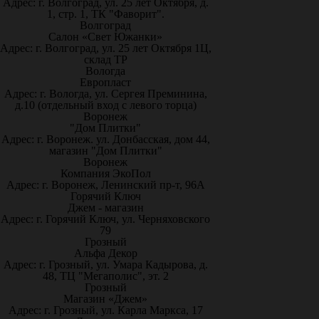
Адрес: г. Волгоград, ул. 25 лет Октября, д.
1, стр. 1, ТК "Фаворит".
Волгоград
Салон «Свет Южанки»
Адрес: г. Волгоград, ул. 25 лет Октября 1Ц,
склад ТР
Вологда
Европласт
Адрес: г. Вологда, ул. Сергея Преминина,
д.10 (отдельный вход с левого торца)
Воронеж
"Дом Плитки"
Адрес: г. Воронеж. ул. Донбасская, дом 44,
магазин "Дом Плитки"
Воронеж
Компания ЭкоПол
Адрес: г. Воронеж, Ленинский пр-т, 96А
Горячий Ключ
Джем - магазин
Адрес: г. Горячий Ключ, ул. Черняховского
79
Грозный
Альфа Декор
Адрес: г. Грозный, ул. Умара Кадырова, д.
48, ТЦ "Мегаполис", эт. 2
Грозный
Магазин «Джем»
Адрес: г. Грозный, ул. Карла Маркса, 17