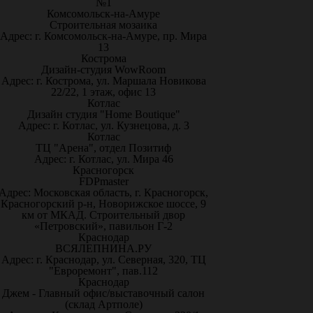
№1
Комсомольск-на-Амуре
Строительная мозаика
Адрес: г. Комсомольск-на-Амуре, пр. Мира
13
Кострома
Дизайн-студия WowRoom
Адрес: г. Кострома, ул. Маршала Новикова
22/22, 1 этаж, офис 13
Котлас
Дизайн студия "Home Boutique"
Адрес: г. Котлас, ул. Кузнецова, д. 3
Котлас
ТЦ "Арена", отдел Позитиф
Адрес: г. Котлас, ул. Мира 46
Красногорск
FDPmaster
Адрес: Московская область, г. Красногорск,
Красногорский р-н, Новорижское шоссе, 9
км от МКАД. Строительный двор
«Петровский», павильон Г-2
Краснодар
ВСЯЛЕПНИНА.РУ
Адрес: г. Краснодар, ул. Северная, 320, ТЦ
"Евроремонт", пав.112
Краснодар
Джем - Главный офис/выставочный салон
(склад Артполе)