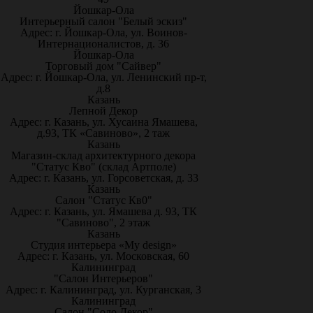
Йошкар-Ола
Интерьерный салон "Белый эскиз"
Адрес: г. Йошкар-Ола, ул. Воинов-
Интернационалистов, д. 36
Йошкар-Ола
Торговый дом "Сайвер"
Адрес: г. Йошкар-Ола, ул. Ленинский пр-т,
д.8
Казань
Лепной Декор
Адрес: г. Казань, ул. Хусаина Ямашева,
д.93, ТК «Савиново», 2 таж
Казань
Магазин-склад архитектурного декора
"Статус Кво" (склад Артполе)
Адрес: г. Казань, ул. Горсоветская, д. 33
Казань
Салон "Статус Кв0"
Адрес: г. Казань, ул. Ямашева д. 93, ТК
"Савиново", 2 этаж
Казань
Студия интерьера «My design»
Адрес: г. Казань, ул. Московская, 60
Калининград
"Салон Интерьеров"
Адрес: г. Калининград, ул. Курганская, 3
Калининград
Салон "Соло Декор"