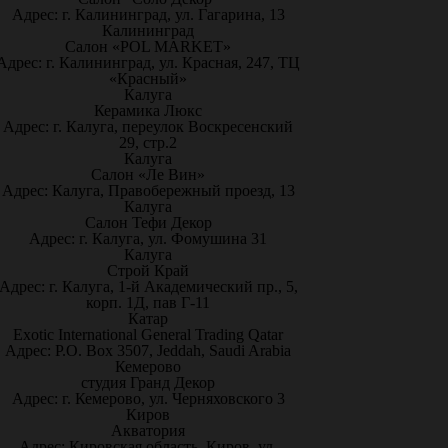
Адрес: г. Калининград, ул. Гагарина, 13
Калининград
Салон «POL MARKET»
Адрес: г. Калининград, ул. Красная, 247, ТЦ
«Красный»
Калуга
Керамика Люкс
Адрес: г. Калуга, переулок Воскресенский
29, стр.2
Калуга
Салон «Ле Вин»
Адрес: Калуга, Правобережный проезд, 13
Калуга
Салон Тефи Декор
Адрес: г. Калуга, ул. Фомушина 31
Калуга
Строй Край
Адрес: г. Калуга, 1-й Академический пр., 5,
корп. 1Д, пав Г-11
Катар
Exotic International General Trading Qatar
Адрес: P.O. Box 3507, Jeddah, Saudi Arabia
Кемерово
студия Гранд Декор
Адрес: г. Кемерово, ул. Черняховского 3
Киров
Акватория
Адрес: Кировская область, Киров, ул.