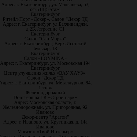
Адрес: г. Екатеринбург, ул. Малышева, 53,
оф.514 |5 этаж|
Екатеринбург
Ритейл-Порт «Докер», Салон "Декор ТД
Адрес: г. Екатеринбург, ул.Бахчиванджи,
д.2Б, /строение С1
Екатеринбург
Салон "Сан Марко"
Адрес: г. Екатеринбург, Верх-Исетский
бульвар, 18
Екатеринбург
Салон «LOYMINA»
Адрес: г. Екатеринбург, ул. Московская 194
Екатеринбург
Центр улучшения жилья «ВАУ ХАУЗ»,
Салон "Декор ТД
Адрес: г. Екатеринбург ул. Металлургов, 84,
1 этаж
Железнодорожный
DomLepnina ТК «Строй парк»
Адрес: Московская область, г.
Железнодорожный, ул. Пригородная, 92
Иваново
Декор-центр "Арагон"
Адрес: г. Иваново, ул. Крутицкая, д. 14а
Иваново
Магазин «Твой Интерьер»
Адрес: г. Иваново, проспект Текстильщиков