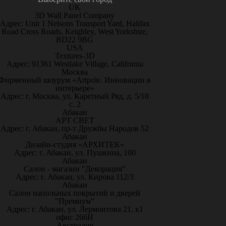
UK
3D Wall Panel Company
Адрес: Unit 1 Nelsons Transport Yard, Halifax
Road Cross Roads, Keighley, West Yorkshire,
BD22 9BG
USA
Textures-3D
Адрес: 91361 Westlake Village, California
Москва
Фирменный шоурум «Artpole. Инновации в
интерьере»
Адрес: г. Москва, ул. Каретный Ряд, д. 5/10
с. 2
Абакан
АРТ СВЕТ
Адрес: г. Абакан, пр-т Дружбы Народов 52
Абакан
Дизайн-студия «АРХИТЕК»
Адрес: г. Абакан, ул. Пушкина, 100
Абакан
Салон - магазин "Декорация"
Адрес: г. Абакан, ул. Кирова 112/3
Абакан
Салон напольных покрытий и дверей
"Премиум"
Адрес: г. Абакан, ул. Лермонтова 21, к1
офис 266Н
Австралия