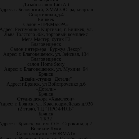
Дизайн-салон Lidi Art
Адрес: г. Белоярский, ХМАО-Югра, квартал
Спортивный,д.4
Бишкек
Салон «ПРЕМЬЕРА»
Адрес: Республика Киргизия, г. Бишкек, ул.
Льва Толстого 36к, торговый комплекс
Мега Мастер, бутик Г3
Благовещенск
Салон интерьера "Буржуа-Декор"
Адрес: г. Благовещенск, ул. Зейская, 134
Благовещенск
салон Home Story
Адрес: г. Благовещенск, ул. Мухина, 94
Брянск
Дизайн-студия "Детали"
Адрес: г.Брянск, ул Войстроченко д.6
«Детали»
Брянск
Студия декора «Хамелеон»
Адрес: г. Брянск, ул. Красноармейская д.93б
(2 этаж), ТЦ "ПРОФИЛЬ"
Брянск
ТК32
Адрес: г. Брянск, ул. им. О.Н. Строкина, д.2.
Великие Луки
Салон-магазин «FORMAT»
Адрес: г. Великие Луки, пр. Октябрьский д.