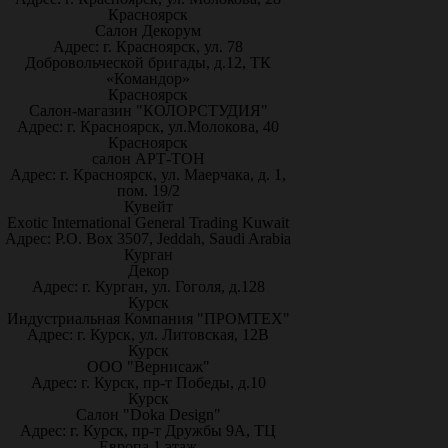
Красноярск
Салон Декорум
Адрес: г. Красноярск, ул. 78
Добровольческой бригады, д.12, ТК
«Командор»
Красноярск
Салон-магазин "КОЛОРСТУДИЯ"
Адрес: г. Красноярск, ул.Молокова, 40
Красноярск
салон АРТ-ТОН
Адрес: г. Красноярск, ул. Маерчака, д. 1,
пом. 19/2
Кувейт
Exotic International General Trading Kuwait
Адрес: P.O. Box 3507, Jeddah, Saudi Arabia
Курган
Декор
Адрес: г. Курган, ул. Гоголя, д.128
Курск
Индустриальная Компания "ПРОМТЕХ"
Адрес: г. Курск, ул. Литовская, 12В
Курск
ООО "Вернисаж"
Адрес: г. Курск, пр-т Победы, д.10
Курск
Салон "Doka Design"
Адрес: г. Курск, пр-т Дружбы 9А, ТЦ
Европа 1 этаж