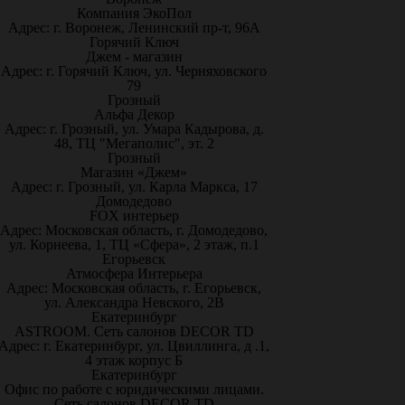
Компания ЭкоПол
Адрес: г. Воронеж, Ленинский пр-т, 96А
Горячий Ключ
Джем - магазин
Адрес: г. Горячий Ключ, ул. Черняховского
79
Грозный
Альфа Декор
Адрес: г. Грозный, ул. Умара Кадырова, д.
48, ТЦ "Мегаполис", эт. 2
Грозный
Магазин «Джем»
Адрес: г. Грозный, ул. Карла Маркса, 17
Домодедово
FOX интерьер
Адрес: Московская область, г. Домодедово,
ул. Корнеева, 1, ТЦ «Сфера», 2 этаж, п.1
Егорьевск
Атмосфера Интерьера
Адрес: Московская область, г. Егорьевск,
ул. Александра Невского, 2В
Екатеринбург
ASTROOM. Сеть салонов DECOR TD
Адрес: г. Екатеринбург, ул. Цвиллинга, д .1,
4 этаж корпус Б
Екатеринбург
Офис по работе с юридическими лицами.
Сеть салонов DECOR TD