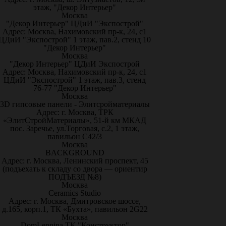
этаж, "Декор Интерьер"
Москва
"Декор Интерьер" ЦДиИ "Экспострой"
Адрес: Москва, Нахимовский пр-к, 24, с1
ЦДиИ "Экспострой" 1 этаж, пав.2, стенд 10
"Декор Интерьер"
Москва
"Декор Интерьер" ЦДиИ Экспострой
Адрес: Москва, Нахимовский пр-к, 24, с1
ЦДиИ "Экспострой" 1 этаж, пав.3, стенд
76-77 "Декор Интерьер"
Москва
3D гипсовые панели - Элитсройматериалы
Адрес: г. Москва, ТРК
«ЭлитСтройМатериалы», 51-й км МКАД
пос. Заречье, ул.Торговая, с.2, 1 этаж,
павильон С42/3
Москва
BACKGROUND
Адрес: г. Москва, Ленинский проспект, 45
(подъехать к складу со двора — ориентир
ПОДЪЕЗД №8)
Москва
Ceramics Studio
Адрес: г. Москва, Дмитровское шоссе,
д.165, корп.1, ТК «Бухта», павильон 2G22
Москва
DomLepnina ТК "Конструктор"