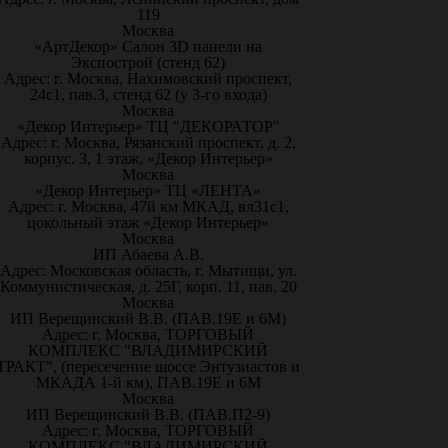
119
Москва
«АртДекор» Салон 3D панели на
Экспострой (стенд 62)
Адрес: г. Москва, Нахимовский проспект,
24с1, пав.3, стенд 62 (у 3-го входа)
Москва
«Декор Интерьер» ТЦ "ДЕКОРАТОР"
Адрес: г. Москва, Рязанский проспект, д. 2,
корпус. 3, 1 этаж, «Декор Интерьер»
Москва
«Декор Интерьер» ТЦ «ЛЕНТА»
Адрес: г. Москва, 47й км МКАД, вл31с1,
цокольный этаж «Декор Интерьер»
Москва
ИП Абаева А.В.
Адрес: Московская область, г. Мытищи, ул.
Коммунистическая, д. 25Г, корп. 11, пав. 20
Москва
ИП Верещинский В.В. (ПАВ.19Е и 6М)
Адрес: г. Москва, ТОРГОВЫЙ
КОМПЛЕКС "ВЛАДИМИРСКИЙ
ТРАКТ", (пересечение шоссе Энтузиастов и
МКАДА 1-й км), ПАВ.19Е и 6М
Москва
ИП Верещинский В.В. (ПАВ.П2-9)
Адрес: г. Москва, ТОРГОВЫЙ
КОМПЛЕКС "ВЛАДИМИРСКИЙ