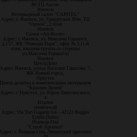
80 ТЦ Аксон
Ижевск
Интерьерный салон "CAPITEL"
Адрес: г. Ижевск, ул. Удмуртская 304е, ТЦ
"Орион", 2 этаж
Ижевск
Салон «Art Room»
Адрес: г. Ижевск, ул. Максима Горького,
д.157, ЖК "Ривьера Парк", офис № 5 (1-й
этаж, входная группа со стороны
ул.Максима Горького)
Ижевск
ЦентрДеко
Адрес: Ижевск, улица Василия Тарасова, 7,
ЖК Новый город.
Иркутск
Центр дизайна и комплектации интерьеров
"Красная Линия"
Адрес: г. Иркутск, ул. Юрия Левитанского,
4
Италия
creativewall
Адрес: Via Yuri Gagarin 6/a – 42123 Reggio
Emilia (Italia)
Йошкар-Ола
"Строй Арсенал"
Адрес: г. Йошкар-Ола, Ленинский проспект
49