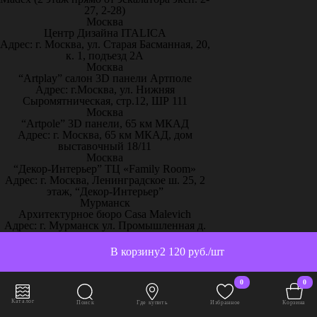
27, 2-28)
Москва
Центр Дизайна ITALICA
Адрес: г. Москва, ул. Старая Басманная, 20,
к. 1, подъезд 2А
Москва
“Artplay” салон 3D панели Артполе
Адрес: г.Москва, ул. Нижняя
Сыромятническая, стр.12, ШР 111
Москва
“Artpole” 3D панели, 65 км МКАД
Адрес: г. Москва, 65 км МКАД, дом
выставочный 18/11
Москва
“Декор-Интерьер” ТЦ «Family Room»
Адрес: г. Москва, Ленинградское ш. 25, 2
этаж, “Декор-Интерьер”
Мурманск
Архитектурное бюро Casa Malevich
Адрес: г. Мурманск ул. Промышленная д.
19. БЦ Гринвич
Мурманск
В корзину
2 120 руб./шт
СтройСтудия (склад Артполе)
Адрес: г. Мурманск, пр. Ленина 27а,
Торгово-строительный комплекс "А-
0
0
Квадрат"
Каталог
Муром
Поиск
Где купить
Избранное
Корзина
Интерьерный салон "МОДНЫЕ ОБОИ"