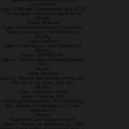
"Экспострой"
Адрес: г. Москва, Нахимовский пр-т, 24 ТЦ
"Экспострой", павильон 2, место № 143
Москва
Прима Лепнина
Адрес: Московская область, г. Подольск,
Проезд Авиаторов 1 «ТК Молоток 2»
Москва
Салон TopDecor
Адрес: г. Москва, ул. Олеко Дундича 25
Москва
Салон «ARTDECOR»
Адрес: г. Москва, улица Большая Ордынка
38с1
Москва
Салон Лепнина
Адрес: г. Москва, Дмитровское шоссе, дом.
165, кор. 1, т.ц. Бухта, Пав. 2Е5
Москва
Салон – Лепнина у Милы
Адрес: г. Москва, ТРК
«ЭлитСтройМатериалы», 51-й км МКАД
пос. Заречье, ул.Торговая, с.2, 1 этаж,
павильон С13
Москва
Творческий дом «Красота и уют»
Адрес: г. Москва, ул. Рябиновая, 41, ЭДЦ
Madex (2 этаж прямо от эскалатора эксп. 2-