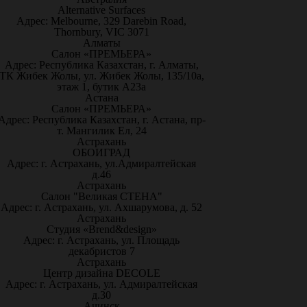
Alternative Surfaces
Адрес: Melbourne, 329 Darebin Road,
Thornbury, VIC 3071
Алматы
Салон «ПРЕМЬЕРА»
Адрес: Республика Казахстан, г. Алматы,
ТК Жибек Жолы, ул. Жибек Жолы, 135/10а,
этаж 1, бутик А23а
Астана
Салон «ПРЕМЬЕРА»
Адрес: Республика Казахстан, г. Астана, пр-
т. Мангилик Ел, 24
Астрахань
ОБОИГРАД
Адрес: г. Астрахань, ул.Адмиралтейская
д.46
Астрахань
Салон "Великая СТЕНА"
Адрес: г. Астрахань, ул. Ахшарумова, д. 52
Астрахань
Студия «Brend&design»
Адрес: г. Астрахань, ул. Площадь
декабристов 7
Астрахань
Центр дизайна DECOLE
Адрес: г. Астрахань, ул. Адмиралтейская
д.30
Ачинск