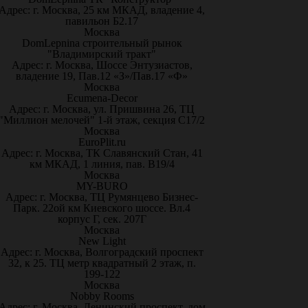
Адрес: г. Москва, 25 км МКАД, владение 4,
павильон Б2.17
Москва
DomLepnina строительный рынок
"Владимирский тракт"
Адрес: г. Москва, Шоссе Энтузиастов,
владение 19, Пав.12 «З»/Пав.17 «Ф»
Москва
Ecumena-Decor
Адрес: г. Москва, ул. Пришвина 26, ТЦ
"Миллион мелочей" 1-й этаж, секция С17/2
Москва
EuroPlit.ru
Адрес: г. Москва, ТК Славянский Стан, 41
км МКАД, 1 линия, пав. В19/4
Москва
MY-BURO
Адрес: г. Москва, ТЦ Румянцево Бизнес-
Парк. 22ой км Киевского шоссе. Вл.4
корпус Г, сек. 207Г
Москва
New Light
Адрес: г. Москва, Волгоградский проспект
32, к 25. ТЦ метр квадратный 2 этаж, п.
199-122
Москва
Nobby Rooms
Адрес: г. Москва, Ленинский проспект, дом