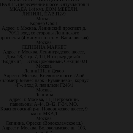
ТРАКТ", (пересечение шоссе Энтузиастов и
МКАДА 1-й км), ДОМ МЕБЕЛИ,
ЛИНИЯ1, ПАВ.П2-9
Москва
Корнер Oboi1
Адрес: г. Москва, Ленинский проспект д.
70/11 вход со стороны Ленинского
проспекта (4 минуты от ст. м. Вавиловская)
Москва
ЛЕПНИНА МАРКЕТ
Адрес: г. Москва, Ленинградское шоссе,
Дом. 58, Стр. 7, ТЦ Интерьер дизайн
"Водный", 1 Этаж цокольный, Секция 021
Москва
ЛепниННа и Декор
Адрес: г. Москва, Киевское шоссе 22-ой
километр Бизнес парк «Румянцево», корпус
«Г», вход 9, павильон Г246/1
Москва
Лепнина
Адрес: г. Москва, ТЦ Петровский,
павильоны А-44, В-42, Г-34. МО,
Красногорский р-н, Новорижское шоссе, 9
км от МКАД
Москва
Лепнина, Фрески (Волоколамское ш.)
Адрес: г. Москва, Волоколамское ш., 103,
пав. Б-7