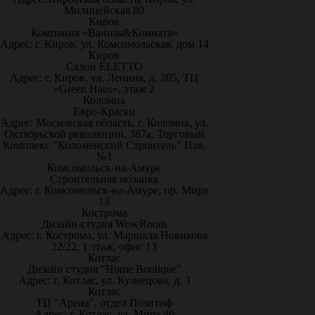
Милицейская 80
Киров
Компания «Ванная&Комната»
Адрес: г. Киров, ул. Комсомольская, дом 14
Киров
Салон ELETTO
Адрес: г. Киров, ул. Ленина, д. 205, ТЦ
«Green Haus», этаж 2
Коломна
Евро-Краски
Адрес: Московская область, г. Коломна, ул.
Октябрьской революции, 387а, Торговый
Комплекс "Коломенский Строитель" Пав.
№1
Комсомольск-на-Амуре
Строительная мозаика
Адрес: г. Комсомольск-на-Амуре, пр. Мира
13
Кострома
Дизайн-студия WowRoom
Адрес: г. Кострома, ул. Маршала Новикова
22/22, 1 этаж, офис 13
Котлас
Дизайн студия "Home Boutique"
Адрес: г. Котлас, ул. Кузнецова, д. 3
Котлас
ТЦ "Арена", отдел Позитиф
Адрес: г. Котлас, ул. Мира 46