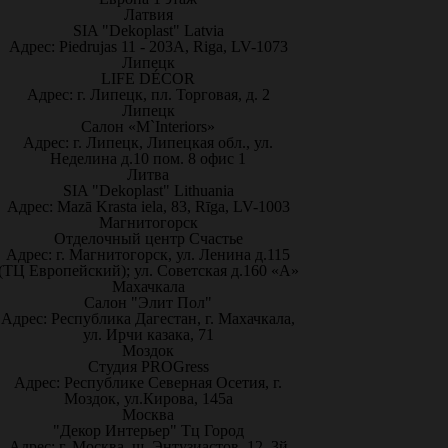
Латвия
SIA "Dekoplast" Latvia
Адрес: Piedrujas 11 - 203A, Riga, LV-1073
Липецк
LIFE DÉCOR
Адрес: г. Липецк, пл. Торговая, д. 2
Липецк
Салон «M`Interiors»
Адрес: г. Липецк, Липецкая обл., ул.
Неделина д.10 пом. 8 офис 1
Литва
SIA "Dekoplast" Lithuania
Адрес: Mazā Krasta iela, 83, Rīga, LV-1003
Магнитогорск
Отделочный центр Счастье
Адрес: г. Магнитогорск, ул. Ленина д.115
(ТЦ Европейский); ул. Советская д.160 «А»
Махачкала
Салон "Элит Пол"
Адрес: Республика Дагестан, г. Махачкала,
ул. Ирчи казака, 71
Моздок
Студия PROGress
Адрес: Республике Северная Осетия, г.
Моздок, ул.Кирова, 145а
Москва
"Декор Интерьер" Тц Город
Адрес: г. Москва, ш. Энтузиастов, 12, 3й