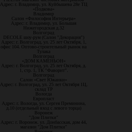
Адрес: г. Владимир, ул. Куйбышева 28е ТЦ
«Подкова»
Владимир
Салон «Философия Интерьера»
Адрес: г. Владимир, ул. Большая
Нижегородская д.32
Волгоград
DECOLE шоу-рум (Салон "Декорация")
Адрес: г. Волгоград, ул. 25 лет Октября, 1,
офис 104. Оптово-строительный рынок на
Тулака
Волгоград
«ДОМ КАМЕНЬОН»
Адрес: г. Волгоград, ул. 25 лет Октября, д.
1, стр. 1, ТК "Фаворит".
Волгоград
Салон «Свет Южанки»
Адрес: г. Волгоград, ул. 25 лет Октября 1Ц,
склад ТР
Вологда
Европласт
Адрес: г. Вологда, ул. Сергея Преминина,
д.10 (отдельный вход с левого торца)
Воронеж
"Дом Плитки"
Адрес: г. Воронеж. ул. Донбасская, дом 44,
магазин "Дом Плитки"
Воронеж